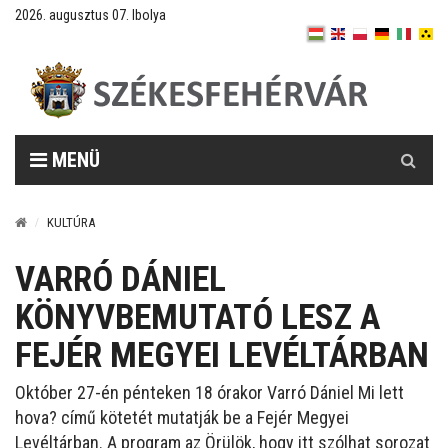
2026. augusztus 07. Ibolya
Keresés
MENÜ
KULTÚRA
VARRÓ DÁNIEL
KÖNYVBEMUTATÓ LESZ A
FEJÉR MEGYEI LEVÉLTÁRBAN
Október 27-én pénteken 18 órakor Varró Dániel Mi lett
hova? című kötetét mutatják be a Fejér Megyei
Levéltárban. A program az Örülök, hogy itt szólhat sorozat