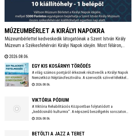
MÚZEUMBÉRLET A KIRÁLYI NAPOKRA
Múzeumbérlettel kedveskedik látogatóinak a Szent István Király
Múzeum a Székesfehérvári Királyi Napok idején. Most féláron,
5.300 forintért lehet megvenni a kombinált belépőt, mellyel az
2026.08.06.
összes fehérvári kiállítóhely látogatható lesz az ünnepi időszakban.
EGY KIS KOSÁRNYI TÖRŐDÉS
A világ számos pontjáról érkeznek résztvevők a Királyi Napok
Nemzetközi Néptáncfesztiválra. A szervezők szívvel-lélekkel
készülnek, saját maguk is főznek majd a vendégeknek igazi,
2026.08.06.
magyaros finomságokat. Zöldségekkel, gyümölcsökkel, egyéb
alapanyagokkal bárki hozzájárulhat a kezdeményezés
sikeréhez, a gyűjtés augusztus 10-én, hétfőn kezdődik a
VIKTÓRIA PÓDIUM
Táncházban.
A Viktória Rehabilitációs Központban folytatódott a
„keddcsináló kulturmix”. A népszerű beszélgetés sorozaton
ezúttal is kivételes vendégek tisztelték meg a Viktória Pódium
2026.08.06.
rendezvényét.
BETÖLTI A JAZZ A TERET