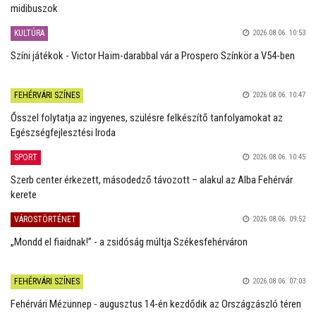
midibuszok
KULTÚRA
2026.08.06. 10:53
Színi játékok - Victor Haïm-darabbal vár a Prospero Színkör a V54-ben
FEHÉRVÁRI SZÍNES
2026.08.06. 10:47
Ősszel folytatja az ingyenes, szülésre felkészítő tanfolyamokat az
Egészségfejlesztési Iroda
SPORT
2026.08.06. 10:45
Szerb center érkezett, másodedző távozott – alakul az Alba Fehérvár
kerete
VÁROSTÖRTÉNET
2026.08.06. 09:52
„Mondd el fiaidnak!” - a zsidóság múltja Székesfehérváron
FEHÉRVÁRI SZÍNES
2026.08.06. 07:03
Fehérvári Mézünnep - augusztus 14-én kezdődik az Országzászló téren