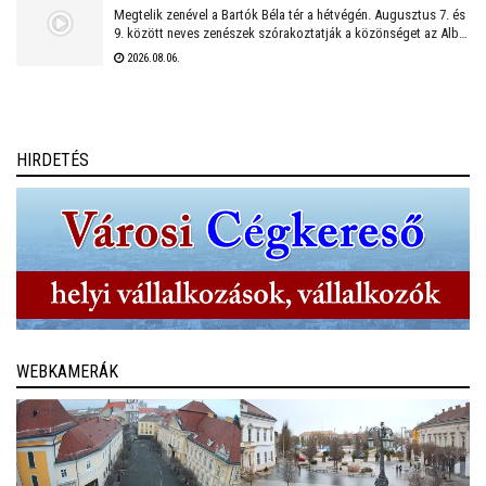
Megtelik zenével a Bartók Béla tér a hétvégén. Augusztus 7. és
9. között neves zenészek szórakoztatják a közönséget az Alba
Regia Feszten. Fellép többek között az Oláh Dezső Vibratone
2026.08.06.
Quartet, a Budapest Ragtime Band, a Vörös Tamás Projekt és a
Tomor Barnabás Projekt.
HIRDETÉS
WEBKAMERÁK