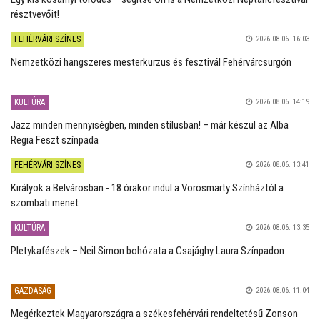
résztvevőit!
FEHÉRVÁRI SZÍNES
2026.08.06. 16:03
Nemzetközi hangszeres mesterkurzus és fesztivál Fehérvárcsurgón
KULTÚRA
2026.08.06. 14:19
Jazz minden mennyiségben, minden stílusban! – már készül az Alba
Regia Feszt színpada
FEHÉRVÁRI SZÍNES
2026.08.06. 13:41
Királyok a Belvárosban - 18 órakor indul a Vörösmarty Színháztól a
szombati menet
KULTÚRA
2026.08.06. 13:35
Pletykafészek – Neil Simon bohózata a Csajághy Laura Színpadon
GAZDASÁG
2026.08.06. 11:04
Megérkeztek Magyarországra a székesfehérvári rendeltetésű Zonson