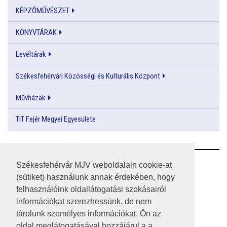
KÉPZŐMŰVÉSZET
KÖNYVTÁRAK
Levéltárak
Székesfehérvári Közösségi és Kulturális Központ
Művházak
TIT Fejér Megyei Egyesülete
RSS
Székesfehérvár MJV weboldalain cookie-at
(sütiket) használunk annak érdekében, hogy
A HONLAP 2017.03.31-I ÁLLAPOTA
felhasználóink oldallátogatási szokásairól
információkat szerezhessünk, de nem
JOGI NYILATKOZAT
tárolunk személyes információkat. Ön az
IMPRESSZUM
oldal meglátogatásával hozzájárul a a