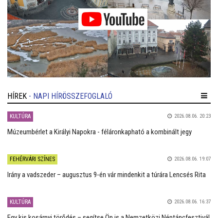
HÍREK
- NAPI HÍRÖSSZEFOGLALÓ
KULTÚRA
2026.08.06. 20:23
Múzeumbérlet a Királyi Napokra - féláronkapható a kombinált jegy
FEHÉRVÁRI SZÍNES
2026.08.06. 19:07
Irány a vadszeder – augusztus 9-én vár mindenkit a túrára Lencsés Rita
KULTÚRA
2026.08.06. 16:37
Egy kis kosárnyi törődés – segítse Ön is a Nemzetközi Néptáncfesztivál