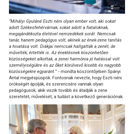
“Mihályi Gyuláné Eszti néni olyan ember volt, aki sokat
adott Székesfehérvárnak, sokat adott a fiataloknak,
megajándékozta életével nemzedékek sorát. Nemcsak
tanár, hanem pedagógus volt, akinek az ének-zene tanítás
a hivatása volt. Diákjai nemcsak hallgatták a zenét, de
művelték, értették is. Az éneklésnek köszönhetően
közösségeket alkottak, a zenei harmónia jó hatással volt
személyiségükre és az őket körülvevő kisebb és nagyobb
közösségekre egyaránt.”
- mondta köszöntőjében Spányi
Antal megyéspüspök. Fontosnak nevezte, hogy Eszti néni
örökségét ápolják, és szerencsére vannak olyan
pedagógusok, akik viszik tovább és átadják a zene
szeretetét, művelését, a tudást a következő generációnak.