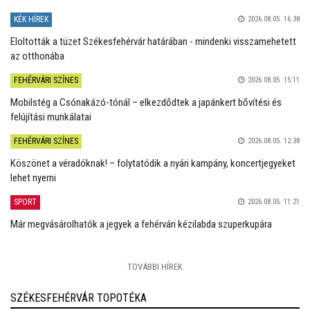
KÉK HÍREK
2026.08.05. 16:38
Eloltották a tüzet Székesfehérvár határában - mindenki visszamehetett
az otthonába
FEHÉRVÁRI SZÍNES
2026.08.05. 15:11
Mobilstég a Csónakázó-tónál – elkezdődtek a japánkert bővítési és
felújítási munkálatai
FEHÉRVÁRI SZÍNES
2026.08.05. 12:38
Köszönet a véradóknak! – folytatódik a nyári kampány, koncertjegyeket
lehet nyerni
SPORT
2026.08.05. 11:21
Már megvásárolhatók a jegyek a fehérvári kézilabda szuperkupára
TOVÁBBI HÍREK
SZÉKESFEHÉRVÁR TOPOTÉKA