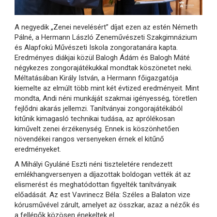
A negyedik „Zenei nevelésért” díjat ezen az estén Németh
Pálné, a Hermann László Zeneművészeti Szakgimnázium
és Alapfokú Művészeti Iskola zongoratanára kapta.
Eredményes diákjai közül Balogh Ádám és Balogh Máté
négykezes zongorajátékukkal mondtak köszönetet neki.
Méltatásában Király István, a Hermann főigazgatója
kiemelte az elmúlt több mint két évtized eredményeit. Mint
mondta, Andi néni munkáját szakmai igényesség, töretlen
fejlődni akarás jellemzi. Tanítványai zongorajátékából
kitűnik kimagasló technikai tudása, az aprólékosan
kiművelt zenei érzékenység. Ennek is köszönhetően
növendékei rangos versenyeken érnek el kitűnő
eredményeket.
A Mihályi Gyuláné Eszti néni tiszteletére rendezett
emlékhangversenyen a díjazottak boldogan vették át az
elismerést és meghatódottan figyelték tanítványaik
előadását. Az est Vavrinecz Béla: Széles a Balaton vize
kórusművével zárult, amelyet az összkar, azaz a nézők és
a fellépők közösen énekeltek el.