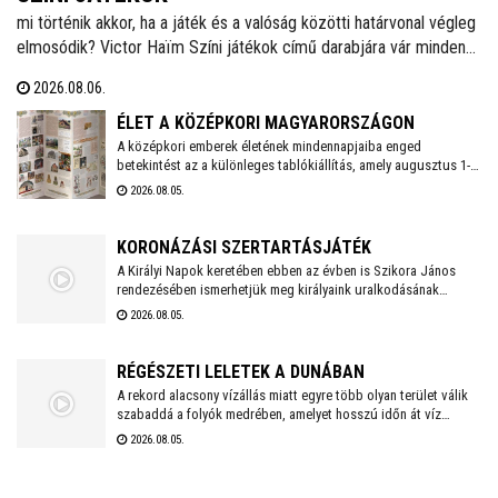
mi történik akkor, ha a játék és a valóság közötti határvonal végleg
elmosódik? Victor Haïm Színi játékok című darabjára vár minden
érdeklődőt augusztus 8-án 19.00 órai kezdettel a Prospero
2026.08.06.
Színkör a V54 Színház és Kultúrtérben.
ÉLET A KÖZÉPKORI MAGYARORSZÁGON
A középkori emberek életének mindennapjaiba enged
betekintést az a különleges tablókiállítás, amely augusztus 1-
jén nyílt meg Székesfehérváron, a Városi Levéltár és
2026.08.05.
Kutatóintézetben. A tárlat bemutatja többek között az étkezési
szokásokat, a lakótereket, az oktatást, a szórakozást és
számos egyéb fontos életteret és szokást.
KORONÁZÁSI SZERTARTÁSJÁTÉK
A Királyi Napok keretében ebben az évben is Szikora János
rendezésében ismerhetjük meg királyaink uralkodásának
történetét. Idén újra a Nemzeti Emlékhely ad otthont a
2026.08.05.
koronázásokról szóló előadásoknak.
RÉGÉSZETI LELETEK A DUNÁBAN
A rekord alacsony vízállás miatt egyre több olyan terület válik
szabaddá a folyók medrében, amelyet hosszú időn át víz
borított. A visszahúzódó Duna és más folyók sokszor nemcsak
2026.08.05.
a homokpadokat mutatják meg, hanem akár évszázadok óta
rejtőző régészeti emlékeket is.