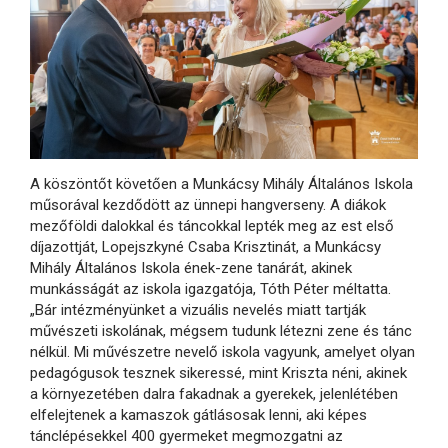
A köszöntőt követően a Munkácsy Mihály Általános Iskola
műsorával kezdődött az ünnepi hangverseny. A diákok
mezőföldi dalokkal és táncokkal lepték meg az est első
díjazottját, Lopejszkyné Csaba Krisztinát, a Munkácsy
Mihály Általános Iskola ének-zene tanárát, akinek
munkásságát az iskola igazgatója, Tóth Péter méltatta.
„Bár intézményünket a vizuális nevelés miatt tartják
művészeti iskolának, mégsem tudunk létezni zene és tánc
nélkül. Mi művészetre nevelő iskola vagyunk, amelyet olyan
pedagógusok tesznek sikeressé, mint Kriszta néni, akinek
a környezetében dalra fakadnak a gyerekek, jelenlétében
elfelejtenek a kamaszok gátlásosak lenni, aki képes
tánclépésekkel 400 gyermeket megmozgatni az