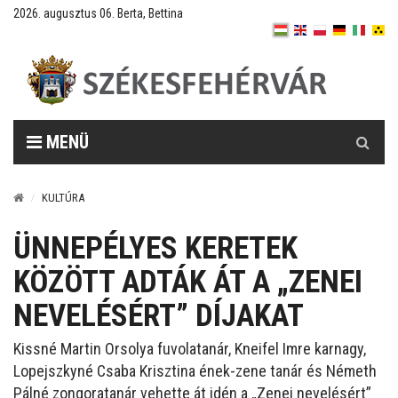
2026. augusztus 06. Berta, Bettina
Keresés
MENÜ
KULTÚRA
ÜNNEPÉLYES KERETEK
KÖZÖTT ADTÁK ÁT A „ZENEI
NEVELÉSÉRT” DÍJAKAT
Kissné Martin Orsolya fuvolatanár, Kneifel Imre karnagy,
Lopejszkyné Csaba Krisztina ének-zene tanár és Németh
Pálné zongoratanár vehette át idén a „Zenei nevelésért”