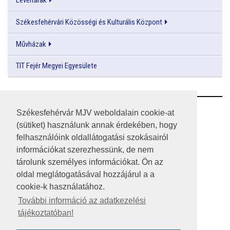
Levéltárak
Székesfehérvári Közösségi és Kulturális Központ
Művházak
TIT Fejér Megyei Egyesülete
RSS
Székesfehérvár MJV weboldalain cookie-at
(sütiket) használunk annak érdekében, hogy
A HONLAP 2017.03.31-I ÁLLAPOTA
felhasználóink oldallátogatási szokásairól
információkat szerezhessünk, de nem
JOGI NYILATKOZAT
tárolunk személyes információkat. Ön az
IMPRESSZUM
oldal meglátogatásával hozzájárul a a
cookie-k használatához.
MÉDIAAJÁNLAT
További információ az adatkezelési
tájékoztatóban!
KÖZÉRDEKŰ ADATOK