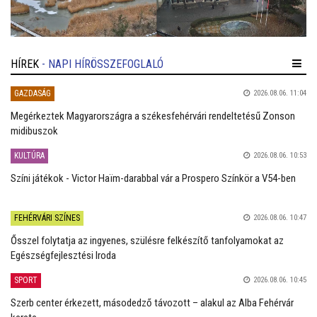
HÍREK
- NAPI HÍRÖSSZEFOGLALÓ
GAZDASÁG
2026.08.06. 11:04
Megérkeztek Magyarországra a székesfehérvári rendeltetésű Zonson
midibuszok
KULTÚRA
2026.08.06. 10:53
Színi játékok - Victor Haïm-darabbal vár a Prospero Színkör a V54-ben
FEHÉRVÁRI SZÍNES
2026.08.06. 10:47
Ősszel folytatja az ingyenes, szülésre felkészítő tanfolyamokat az
Egészségfejlesztési Iroda
SPORT
2026.08.06. 10:45
Szerb center érkezett, másodedző távozott – alakul az Alba Fehérvár