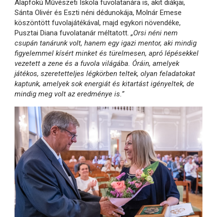
Alapfokú Művészeti Iskola fuvolatanára is, akit diákjai,
Sánta Olivér és Eszti néni dédunokája, Molnár Emese
köszöntött fuvolajátékával, majd egykori növendéke,
Pusztai Diana fuvolatanár méltatott.
„Orsi néni nem
csupán tanárunk volt, hanem egy igazi mentor, aki mindig
figyelemmel kísért minket és türelmesen, apró lépésekkel
vezetett a zene és a fuvola világába. Óráin, amelyek
játékos, szeretetteljes légkörben teltek, olyan feladatokat
kaptunk, amelyek sok energiát és kitartást igényeltek, de
mindig meg volt az eredménye is.”