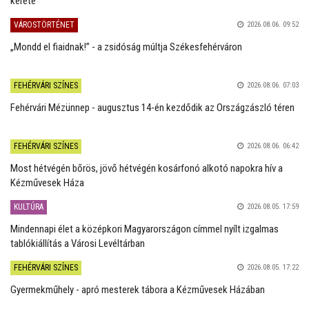
kerete
VÁROSTÖRTÉNET
2026.08.06. 09:52
„Mondd el fiaidnak!” - a zsidóság múltja Székesfehérváron
FEHÉRVÁRI SZÍNES
2026.08.06. 07:03
Fehérvári Mézünnep - augusztus 14-én kezdődik az Országzászló téren
FEHÉRVÁRI SZÍNES
2026.08.06. 06:42
Most hétvégén bőrös, jövő hétvégén kosárfonó alkotó napokra hív a
Kézművesek Háza
KULTÚRA
2026.08.05. 17:59
Mindennapi élet a középkori Magyarországon címmel nyílt izgalmas
tablókiállítás a Városi Levéltárban
FEHÉRVÁRI SZÍNES
2026.08.05. 17:22
Gyermekműhely - apró mesterek tábora a Kézművesek Házában