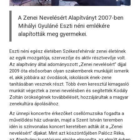
A Zenei Nevelésért Alapítványt 2007-ben
Mihályi Gyuláné Eszti néni emlékére
alapították meg gyermekei.
Eszti néni egész életében Székesfehérvár zenei életének
az egyik mozgatója, szervezője és aktív résztvevője volt.
Az alapítvány által adományozott „Zenei nevelésért” díjjal
2009 óta elsősorban olyan szakemberek munkáját ismerik
el, akik jobbára az óvodások, iskolások ének-zene
tanításában vesznek részt. Több éven keresztül kimagasló
munkát végeztek a zenei nevelésben és segítették Kodály
Zoltán örökségének továbbélését, hozzájárultak a magyar
zenekultúra ápolásához.
Az ünnepi koncertre érkezőket csellómuzsika fogadta a
művelődési ház udvarán, majd a Szent István teremben
idén is színvonalas koncert keretében adták át a „Zenei
nevelésért” díjakat. Mint azt köszöntőjében Palócz Réka,
az Alapítvány kuratóriumi elnöke elmondta, az elmúlt évben