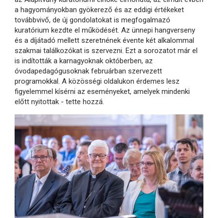
a hagyományokban gyökerező és az eddigi értékeket
továbbvivő, de új gondolatokat is megfogalmazó
kuratórium kezdte el működését. Az ünnepi hangverseny
és a díjátadó mellett szeretnének évente két alkalommal
szakmai találkozókat is szervezni. Ezt a sorozatot már el
is indították a karnagyoknak októberben, az
óvodapedagógusoknak februárban szervezett
programokkal. A közösségi oldalukon érdemes lesz
figyelemmel kísérni az eseményeket, amelyek mindenki
előtt nyitottak - tette hozzá.