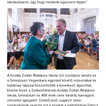
iskolaudvaron, úgy, hogy mindenki egyszerre lépjen.”
A Kodály Zoltán Általános Iskola 5/é osztályos tanulói és
a Gimnázium Vegyeskara egymást követő műsorukkal és
hatalmas tapssal köszöntötték a következő díjazottat,
Kneifel Imrét, a Székesfehérvári Kodály Zoltán Általános
Iskola, Gimnázium és AMI ének-zene tanárát, karnagyot,
címzetes igazgatót. Szívből jövő, sugárzó zenei
szivárványnak nevezte azt a munkát a méltatásban Palócz