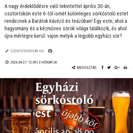
A nagy érdeklődésre való tekintettel április 30-án,
csütörtökön este 6-tól ismét különleges sörkóstoló estet
rendeznek a Barátok kávézó és teázóban! Egy este, ahol a
hagyomány és a kézműves sörök világa találkozik, és ahol
újra mérlegre kerül: vajon melyik a legjobb egyházi sör?
SZEKESFEHERVAR.HU
.
2026.04.27. 12:09 |
3 HÓNAPJA
MEGOSZTÁS: