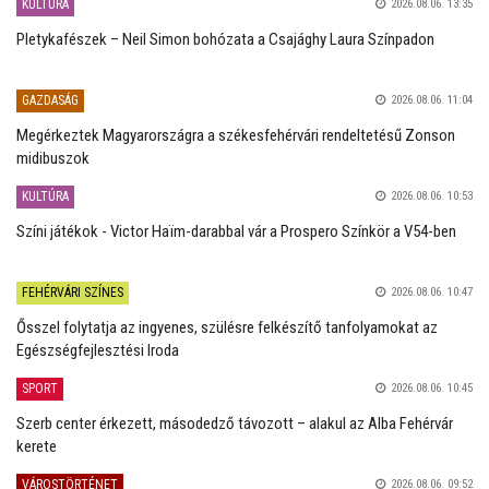
KULTÚRA
2026.08.06. 13:35
Pletykafészek – Neil Simon bohózata a Csajághy Laura Színpadon
GAZDASÁG
2026.08.06. 11:04
Megérkeztek Magyarországra a székesfehérvári rendeltetésű Zonson
midibuszok
KULTÚRA
2026.08.06. 10:53
Színi játékok - Victor Haïm-darabbal vár a Prospero Színkör a V54-ben
FEHÉRVÁRI SZÍNES
2026.08.06. 10:47
Ősszel folytatja az ingyenes, szülésre felkészítő tanfolyamokat az
Egészségfejlesztési Iroda
SPORT
2026.08.06. 10:45
Szerb center érkezett, másodedző távozott – alakul az Alba Fehérvár
kerete
VÁROSTÖRTÉNET
2026.08.06. 09:52