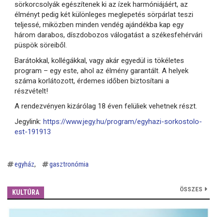
sörkorcsolyák egészítenek ki az ízek harmóniájáért, az
élményt pedig két különleges meglepetés sörpárlat teszi
teljessé, miközben minden vendég ajándékba kap egy
három darabos, díszdobozos válogatást a székesfehérvári
püspök söreiből.
Barátokkal, kollégákkal, vagy akár egyedül is tökéletes
program – egy este, ahol az élmény garantált.
A helyek
száma korlátozott, érdemes időben biztosítani a
részvételt!
A rendezvényen kizárólag 18 éven felüliek vehetnek részt.
Jegylink:
https://www.jegy.hu/program/egyhazi-sorkostolo-
est-191913
egyház
gasztronómia
ÖSSZES
KULTÚRA