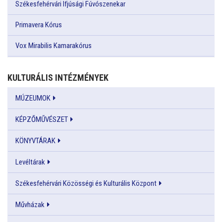
Székesfehérvári Ifjúsági Fúvószenekar
Primavera Kórus
Vox Mirabilis Kamarakórus
KULTURÁLIS INTÉZMÉNYEK
MÚZEUMOK
KÉPZŐMŰVÉSZET
KÖNYVTÁRAK
Levéltárak
Székesfehérvári Közösségi és Kulturális Központ
Művházak