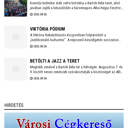
gyűjtés augusztus 10-én, hétfőn kezdődik a Táncházban.
Komoly technikai stáb vette birtokba a Bartók Béla teret, ahol
javában zajlik a készülődés a háromnapos Alba Regia Fesztre.
Péntek estétől vasárnap estig a jazz számos formája
2026.08.06.
megmutatkozik itt és a Múzeumkertben. Idén is több száz
vendégre számítanak az ingyenes koncerteken, ezért
mindenképpen érdemes időben érkezni és elfoglalni egy
VIKTÓRIA PÓDIUM
kényelmes, jó helyet .
A Viktória Rehabilitációs Központban folytatódott a
„keddcsináló kulturmix”. A népszerű beszélgetés sorozaton
ezúttal is kivételes vendégek tisztelték meg a Viktória Pódium
2026.08.06.
rendezvényét.
BETÖLTI A JAZZ A TERET
Megtelik zenével a Bartók Béla tér a hétvégén. Augusztus 7. és
9. között neves zenészek szórakoztatják a közönséget az Alba
Regia Feszten. Fellép többek között az Oláh Dezső Vibratone
2026.08.06.
Quartet, a Budapest Ragtime Band, a Vörös Tamás Projekt és a
Tomor Barnabás Projekt.
HIRDETÉS