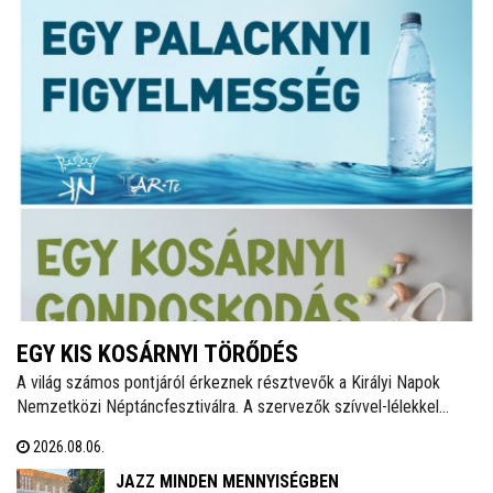
EGY KIS KOSÁRNYI TÖRŐDÉS
A világ számos pontjáról érkeznek résztvevők a Királyi Napok
Nemzetközi Néptáncfesztiválra. A szervezők szívvel-lélekkel
készülnek, saját maguk is főznek majd a vendégeknek igazi,
2026.08.06.
magyaros finomságokat. Zöldségekkel, gyümölcsökkel, egyéb
alapanyagokkal bárki hozzájárulhat a kezdeményezés sikeréhez, a
JAZZ MINDEN MENNYISÉGBEN