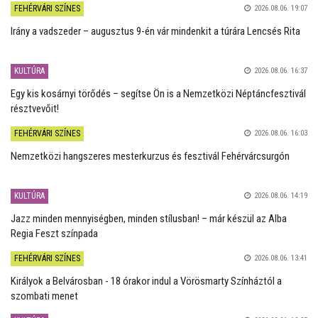
FEHÉRVÁRI SZÍNES
2026.08.06. 19:07
Irány a vadszeder – augusztus 9-én vár mindenkit a túrára Lencsés Rita
KULTÚRA
2026.08.06. 16:37
Egy kis kosárnyi törődés – segítse Ön is a Nemzetközi Néptáncfesztivál
résztvevőit!
FEHÉRVÁRI SZÍNES
2026.08.06. 16:03
Nemzetközi hangszeres mesterkurzus és fesztivál Fehérvárcsurgón
KULTÚRA
2026.08.06. 14:19
Jazz minden mennyiségben, minden stílusban! – már készül az Alba
Regia Feszt színpada
FEHÉRVÁRI SZÍNES
2026.08.06. 13:41
Királyok a Belvárosban - 18 órakor indul a Vörösmarty Színháztól a
szombati menet