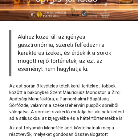
Akihez közel áll az igényes
gasztronómia, szereti felfedezni a
karakteres ízeket, és érdeklik a sörök
mögött rejlő történetek, az ezt az
eseményt nem hagyhatja ki.
Az est során 9 kivételes tételt kerül terítékre , többek
között a bakonybéli Szent Mauríciusz Monostor, a Zirci
Apátsági Manufaktúra, a Pannonhalmi Főapátság
Sörfőzde, valamint a székesfehérvári püspök söreiből
válogatva. A söröket szakértő mutatja be, aki betekintést
ad a stílusokba, az ízjegyekbe és a háttértörténetekbe is.
Az est folyamán kilencféle sört kóstolhatnak meg a
résztvevők, melyeket gondosan összeválogatott