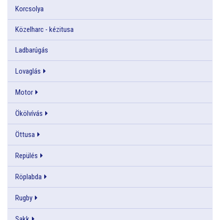
Korcsolya
Közelharc - kézitusa
Ladbarúgás
Lovaglás
Motor
Ökölvívás
Öttusa
Repülés
Röplabda
Rugby
Sakk