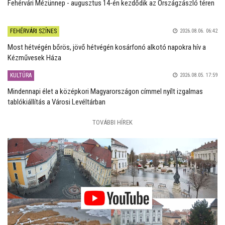
Fehérvári Mézünnep - augusztus 14-én kezdődik az Országzászló téren
FEHÉRVÁRI SZÍNES
2026.08.06. 06:42
Most hétvégén bőrös, jövő hétvégén kosárfonó alkotó napokra hív a
Kézművesek Háza
KULTÚRA
2026.08.05. 17:59
Mindennapi élet a középkori Magyarországon címmel nyílt izgalmas
tablókiállítás a Városi Levéltárban
TOVÁBBI HÍREK