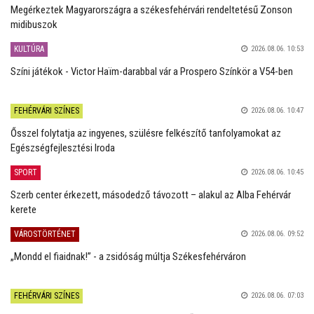
Megérkeztek Magyarországra a székesfehérvári rendeltetésű Zonson
midibuszok
KULTÚRA
2026.08.06. 10:53
Színi játékok - Victor Haïm-darabbal vár a Prospero Színkör a V54-ben
FEHÉRVÁRI SZÍNES
2026.08.06. 10:47
Ősszel folytatja az ingyenes, szülésre felkészítő tanfolyamokat az
Egészségfejlesztési Iroda
SPORT
2026.08.06. 10:45
Szerb center érkezett, másodedző távozott – alakul az Alba Fehérvár
kerete
VÁROSTÖRTÉNET
2026.08.06. 09:52
„Mondd el fiaidnak!” - a zsidóság múltja Székesfehérváron
FEHÉRVÁRI SZÍNES
2026.08.06. 07:03