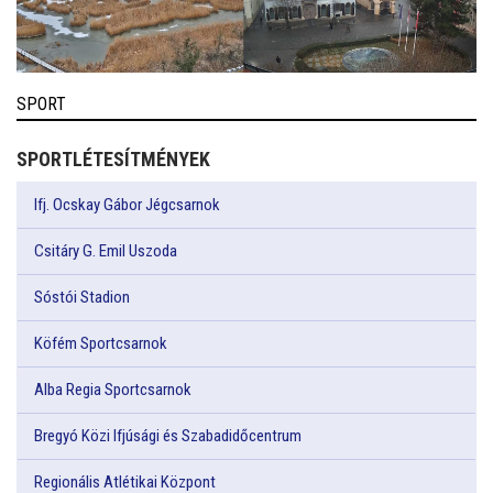
SPORT
SPORTLÉTESÍTMÉNYEK
Ifj. Ocskay Gábor Jégcsarnok
Csitáry G. Emil Uszoda
Sóstói Stadion
Köfém Sportcsarnok
Alba Regia Sportcsarnok
Bregyó Közi Ifjúsági és Szabadidőcentrum
Regionális Atlétikai Központ