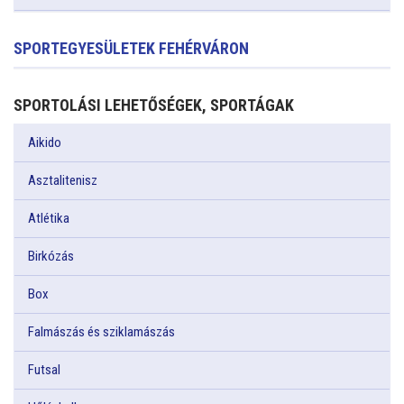
SPORTEGYESÜLETEK FEHÉRVÁRON
SPORTOLÁSI LEHETŐSÉGEK, SPORTÁGAK
Aikido
Asztalitenisz
Atlétika
Birkózás
Box
Falmászás és sziklamászás
Futsal