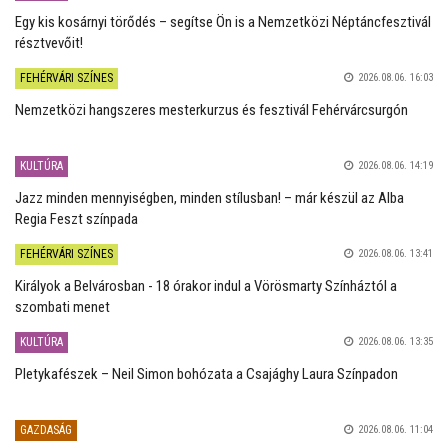
Egy kis kosárnyi törődés – segítse Ön is a Nemzetközi Néptáncfesztivál
résztvevőit!
FEHÉRVÁRI SZÍNES
2026.08.06. 16:03
Nemzetközi hangszeres mesterkurzus és fesztivál Fehérvárcsurgón
KULTÚRA
2026.08.06. 14:19
Jazz minden mennyiségben, minden stílusban! – már készül az Alba
Regia Feszt színpada
FEHÉRVÁRI SZÍNES
2026.08.06. 13:41
Királyok a Belvárosban - 18 órakor indul a Vörösmarty Színháztól a
szombati menet
KULTÚRA
2026.08.06. 13:35
Pletykafészek – Neil Simon bohózata a Csajághy Laura Színpadon
GAZDASÁG
2026.08.06. 11:04