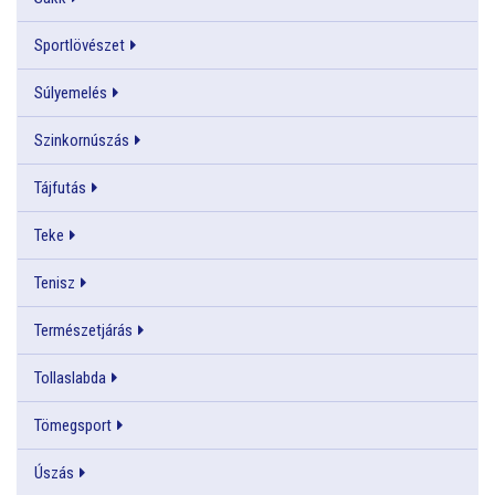
Sportlövészet
Súlyemelés
Szinkornúszás
Tájfutás
Teke
Tenisz
Természetjárás
Tollaslabda
Tömegsport
Úszás