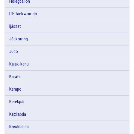
Hőlégballon
ITF Taekwon-do
Íjászat
Jégkorong
Judo
Kajak-kenu
Karate
Kempo
Kerékpár
Kézilabda
Kosárlabda