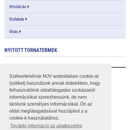
Vitorlázás
Vizilabda
Vívás
NYITOTT TORNATERMEK
RSS
Székesfehérvár MJV weboldalain cookie-at
(sütiket) használunk annak érdekében, hogy
A HONLAP 2017.03.31-I ÁLLAPOTA
felhasználóink oldallátogatási szokásairól
információkat szerezhessünk, de nem
JOGI NYILATKOZAT
tárolunk személyes információkat. Ön az
IMPRESSZUM
oldal meglátogatásával hozzájárul a a
cookie-k használatához.
MÉDIAAJÁNLAT
További információ az adatkezelési