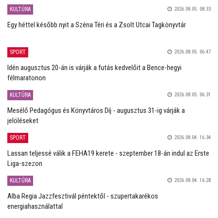
KULTÚRA
2026.08.05. 08:33
Egy héttel később nyit a Széna Téri és a Zsolt Utcai Tagkönyvtár
SPORT
2026.08.05. 06:47
Idén augusztus 20-án is várják a futás kedvelőit a Bence-hegyi
félmaratonon
KULTÚRA
2026.08.05. 06:31
Mesélő Pedagógus és Könyvtáros Díj - augusztus 31-ig várják a
jelöléseket
SPORT
2026.08.04. 16:34
Lassan teljessé válik a FEHA19 kerete - szeptember 18-án indul az Erste
Liga-szezon
KULTÚRA
2026.08.04. 16:28
Alba Regia Jazzfesztivál péntektől - szupertakarékos
energiahasználattal