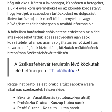
hőgutát okoz. Kérem a lakosságot, különösen a betegeket,
a 0-14 éves korú gyermekeket és az idősebb korosztályt,
hogy kerüljék a szabadban tartózkodást és dolgozást,
illetve tartózkodjanak minél többet árnyékban vagy
hűvös/klimatizált helyiségben a további információig.
A hőhullám hatásainak csökkentése érdekében az alábbi
intézkedéseket tettük: egészségvédelmi ajánlások
közzététele, villamos áramszolgáltatás és ivóvízellátás
zavartalanságának biztosítása, közkutak működésének
biztosítása Székesfehérvár területén.
A Székesfehérvár területén lévő közkutak
elérhetőségei a
ITT találhatóak
!
Reggel hét órától az esti órákig a tűzcsapokra ivásra
alkalmas szerkezetek felszerelése:
Béke tér, Vasútállomás (autóbusz-kijáratnál)
Prohászka O. utca - Kaszap I. utca sarok
Petőfi S. utca - Kossuth L. utca sarok