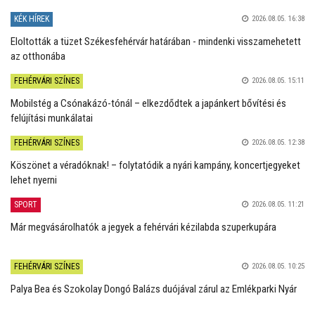
KÉK HÍREK
2026.08.05. 16:38
Eloltották a tüzet Székesfehérvár határában - mindenki visszamehetett
az otthonába
FEHÉRVÁRI SZÍNES
2026.08.05. 15:11
Mobilstég a Csónakázó-tónál – elkezdődtek a japánkert bővítési és
felújítási munkálatai
FEHÉRVÁRI SZÍNES
2026.08.05. 12:38
Köszönet a véradóknak! – folytatódik a nyári kampány, koncertjegyeket
lehet nyerni
SPORT
2026.08.05. 11:21
Már megvásárolhatók a jegyek a fehérvári kézilabda szuperkupára
FEHÉRVÁRI SZÍNES
2026.08.05. 10:25
Palya Bea és Szokolay Dongó Balázs duójával zárul az Emlékparki Nyár