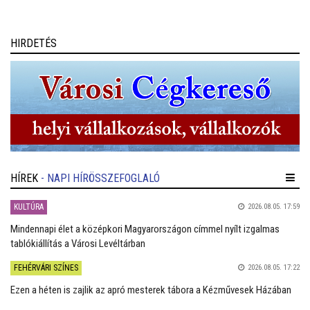
HIRDETÉS
HÍREK
- NAPI HÍRÖSSZEFOGLALÓ
KULTÚRA
2026.08.05. 17:59
Mindennapi élet a középkori Magyarországon címmel nyílt izgalmas
tablókiállítás a Városi Levéltárban
FEHÉRVÁRI SZÍNES
2026.08.05. 17:22
Ezen a héten is zajlik az apró mesterek tábora a Kézművesek Házában