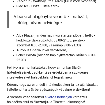
Várkörút - Watthay utca sarok (Brunszvik óvodánál)
Piac tér - Liszt F. utca sarok
A bárki által igénybe vehető klimatizált,
illetőleg hűvös helyiségek:
Alba Plaza (minden nap nyitvatartási időben, hétfő-
kedd-szerda-csütörtök: 08.00-21.30, péntek-
szombat 8.00-23.00, vasárnap 8.00-21.30),
Autóbusz-pályaudvar váróterem,
Fehér Palota (minden nap nyitvatartási időben, 6.00-
22.00).
Felhívom a munkáltatókat, hogy a munkavállalók
hőterhelésének csökkentése érdekében a szükséges
intézkedéseket haladéktalanul tegyék meg.
Kérem, hogy az elrendelt intézkedéseken túl az ajánlásokat
feltétlenül tartsák be egészségük védelme érdekében!
A várható változásokról
a város honlapján
keresztül
haladéktalanul tájékoztatjuk a Tisztelt Lakosságot!