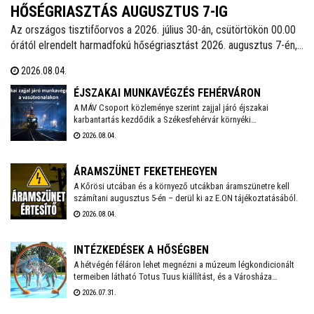
HŐSÉGRIASZTÁS AUGUSZTUS 7-IG
Az országos tisztifőorvos a 2026. július 30-án, csütörtökön 00.00
órától elrendelt harmadfokú hőségriasztást 2026. augusztus 7-én,
pénteken 24.00 óráig meghosszabbította. Székesfehérváron
2026.08.04.
továbbra is működnek az ivókutak, emellett klimatizált helyiségek
is várják a lakosságot a hőségben. A város polgármestere
ÉJSZAKAI MUNKAVÉGZÉS FEHÉRVÁRON
mindenkit arra kér, hogy figyeljünk egymásra, kiemelten a
A MÁV Csoport közleménye szerint zajjal járó éjszakai
karbantartás kezdődik a Székesfehérvár környéki
környezetünkben élő idős emberekre, valamint vigyázzunk a
vasútvonalakon augusztus 6-án. Székesfehérváron augusztus
háziállatainkra is.
2026.08.04.
17-18. között kell éjszaka zajterhelésre számítani.
ÁRAMSZÜNET FEKETEHEGYEN
A Kőrösi utcában és a környező utcákban áramszünetre kell
számítani augusztus 5-én – derül ki az E.ON tájékoztatásából.
2026.08.04.
INTÉZKEDÉSEK A HŐSÉGBEN
A hétvégén féláron lehet megnézni a múzeum légkondicionált
termeiben látható Totus Tuus kiállítást, és a Városháza
temperált Díszterme is megnyílik hétfőn-kedden, ahol pedig
2026.07.31.
mesefilmekkel várják az arra járó családokat – számol be friss
bejegyzésében Székesfehérvár polgármestere.