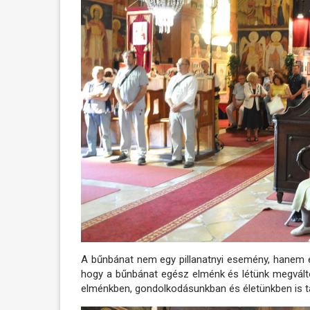
A bűnbánat nem egy pillanatnyi esemény, hanem e
hogy a bűnbánat egész elménk és létünk megváltoz
elménkben, gondolkodásunkban és életünkben is táv