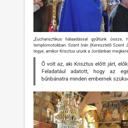
„Eucharisztikus hálaadással gyűltünk össze,
templomotokban. Szent Iván (Keresztelő Szent Já
tegye, amikor Krisztus urunk a Jordánban megkere
Ő volt az, aki Krisztus előtt járt, el
Feladatául adatott, hogy az eg
bűnbánatra minden embernek szüks