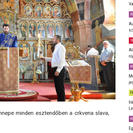
Va
K
Au
sz
S
Al
rö
K
Mú
je
F
Ir
Le
nnepe minden esztendőben a crkvena slava,
K
Eg