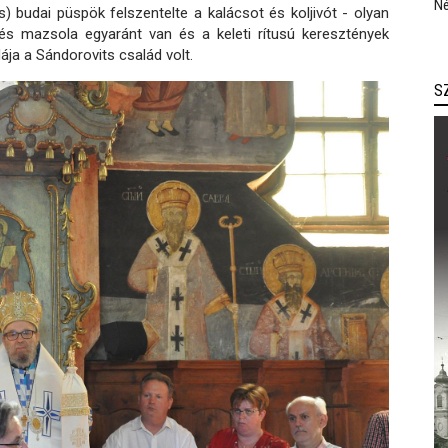
Né
s) budai püspök felszentelte a kalácsot és koljivót - olyan
és mazsola egyaránt van és a keleti rítusú keresztények
ája a Sándorovits család volt.
S