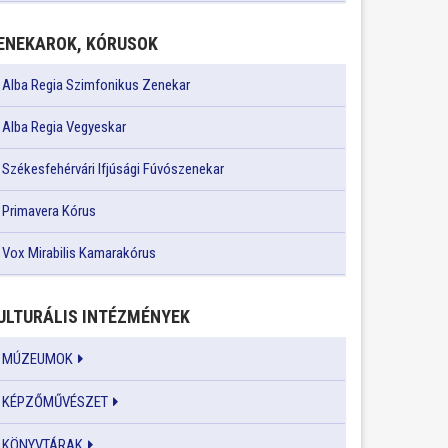
ENEKAROK, KÓRUSOK
Alba Regia Szimfonikus Zenekar
Alba Regia Vegyeskar
Székesfehérvári Ifjúsági Fúvószenekar
Primavera Kórus
Vox Mirabilis Kamarakórus
ULTURÁLIS INTÉZMÉNYEK
MÚZEUMOK
KÉPZŐMŰVÉSZET
KÖNYVTÁRAK