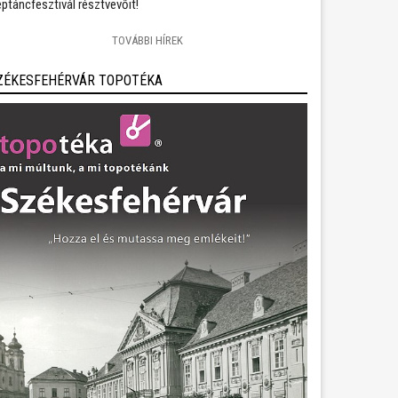
ptáncfesztivál résztvevőit!
TOVÁBBI HÍREK
ZÉKESFEHÉRVÁR TOPOTÉKA