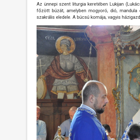
Az ünnepi szent liturgia keretében Lukijan (Lukác
főzött búzát, amelyben mogyoró, dió, mandula 
szakrális eledele. A búcsú komája, vagyis házigazd