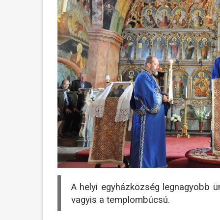
A helyi egyházközség legnagyobb ü
vagyis a templombúcsú.