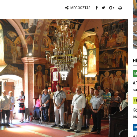
MEGOSZTÁS:
H
M
A 
sa
F
Kö
és
K
A 