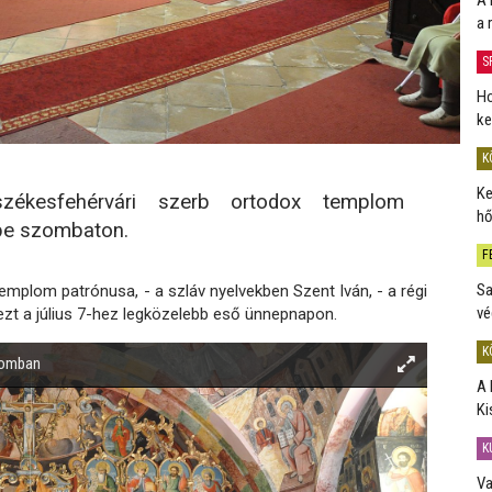
a 
S
Ho
ke
K
Ke
székesfehérvári szerb ortodox templom
hő
pe szombaton.
F
Sa
mplom patrónusa, - a szláv nyelvekben Szent Iván, - a régi
vé
ezt a július 7-hez legközelebb eső ünnepnapon.
K
plomban
A 
Ki
K
Va