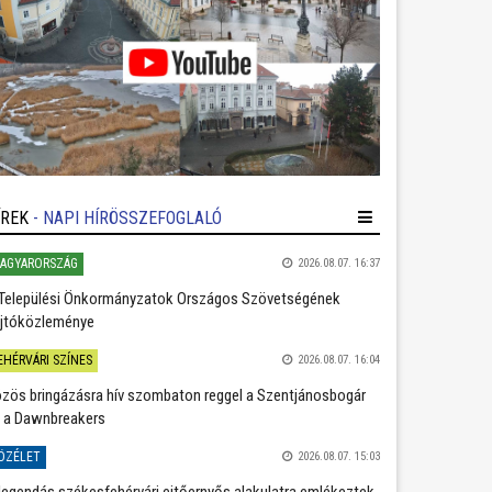
ÍREK
- NAPI HÍRÖSSZEFOGLALÓ
AGYARORSZÁG
2026.08.07. 16:37
Települési Önkormányzatok Országos Szövetségének
jtóközleménye
EHÉRVÁRI SZÍNES
2026.08.07. 16:04
zös bringázásra hív szombaton reggel a Szentjánosbogár
 a Dawnbreakers
ÖZÉLET
2026.08.07. 15:03
legendás székesfehérvári ejtőernyős alakulatra emlékeztek