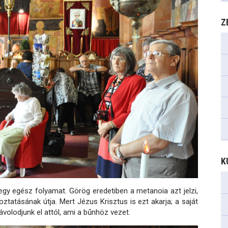
Z
K
gy egész folyamat. Görög eredetiben a metanoia azt jelzi,
tatásának útja. Mert Jézus Krisztus is ezt akarja; a saját
olodjunk el attól, ami a bűnhöz vezet.