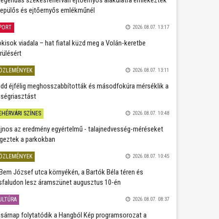
repülős és ejtőernyős emlékműnél
PORT
2026.08.07. 13:17
kisok viadala – hat fiatal küzd meg a Volán-keretbe
rülésért
ÖZLEMÉNYEK
2026.08.07. 13:11
dd éjfélig meghosszabbították és másodfokúra mérséklik a
ségriasztást
EHÉRVÁRI SZÍNES
2026.08.07. 10:48
jnos az eredmény egyértelmű - talajnedvesség-méréseket
geztek a parkokban
ÖZLEMÉNYEK
2026.08.07. 10:45
Bem József utca környékén, a Bartók Béla téren és
sfaludon lesz áramszünet augusztus 10-én
ULTÚRA
2026.08.07. 08:37
sárnap folytatódik a Hangból Kép programsorozat a