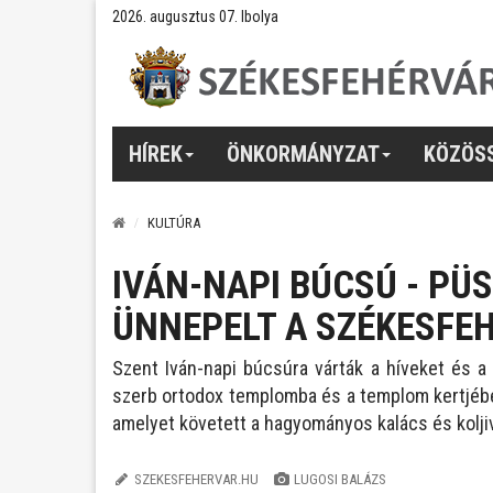
2026. augusztus 07. Ibolya
HÍREK
ÖNKORMÁNYZAT
KÖZÖS
KULTÚRA
IVÁN-NAPI BÚCSÚ - PÜ
ÜNNEPELT A SZÉKESFE
Szent Iván-napi búcsúra várták a híveket és 
szerb ortodox templomba és a templom kertjébe.
amelyet követett a hagyományos kalács és kolji
SZEKESFEHERVAR.HU
LUGOSI BALÁZS