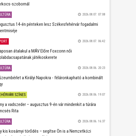
rkocs-szobornál
ULTÚRA
2026.08.07. 07:08
gusztus 14-én pénteken lesz Székesfehérvár fogadalmi
entmiséje
PORT
2026.08.07. 06:42
aposan átalakul a MÁV Előre Foxconn női
plabdacsapatának játékoskerete
ULTÚRA
2026.08.06. 20:23
zeumbérlet a Királyi Napokra - féláronkapható a kombinált
gy
EHÉRVÁRI SZÍNES
2026.08.06. 19:07
ány a vadszeder – augusztus 9-én vár mindenkit a túrára
ncsés Rita
ULTÚRA
2026.08.06. 16:37
y kis kosárnyi törődés – segítse Ön is a Nemzetközi