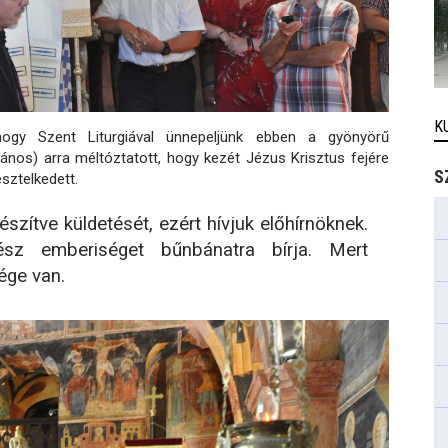
K
 hogy Szent Liturgiával ünnepeljünk ebben a gyönyörű
nos) arra méltóztatott, hogy kezét Jézus Krisztus fejére
S
sztelkedett.
őkészítve küldetését, ezért hívjuk előhírnöknek.
ész emberiséget bűnbánatra bírja. Mert
ége van.