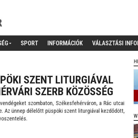
SÉG
SPORT
INFORMÁCIÓK
VÁLASZTÁSI INF
H
SPÖKI SZENT LITURGIÁVAL
HÉRVÁRI SZERB KÖZÖSSÉG
a vendégeket szombaton, Székesfehérváron, a Rác utcai
 Az ünnep délelőtt püspöki szent liturgiával kezdődött,
W
voszentelés.