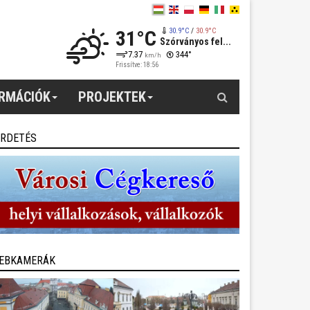
31°C
30.9°C
/
30.9°C
Szórványos fel...
7.37
344°
km/h
Frissítve: 18:56
Keresés
ORMÁCIÓK
PROJEKTEK
IRDETÉS
EBKAMERÁK