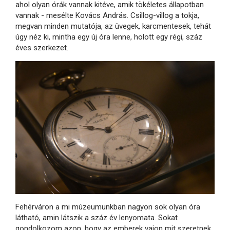
ahol olyan órák vannak kitéve, amik tökéletes állapotban
vannak - mesélte Kovács András. Csillog-villog a tokja,
megvan minden mutatója, az üvegek, karcmentesek, tehát
úgy néz ki, mintha egy új óra lenne, holott egy régi, száz
éves szerkezet.
Fehérváron a mi múzeumunkban nagyon sok olyan óra
látható, amin látszik a száz év lenyomata. Sokat
gondolkozom azon, hogy az emberek vajon mit szeretnek