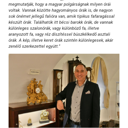
megmutatják, hogy a magyar polgárságnak milyen órái
voltak. Vannak közötte hagyományos órák is, de nagyon
sok ónémet jellegű falióra van, amik tipikus fafaragással
készült órák. Találhatók itt bécsi barokk órák, de vannak
különleges szalonórák, vagy különböző fa, illetve
aranyozott fa, vagy réz díszítéssel büszkélkedő asztali
órák. A kép, illetve keret órák szintén különlegesek, akár
zenélő szerkezettel együtt.”