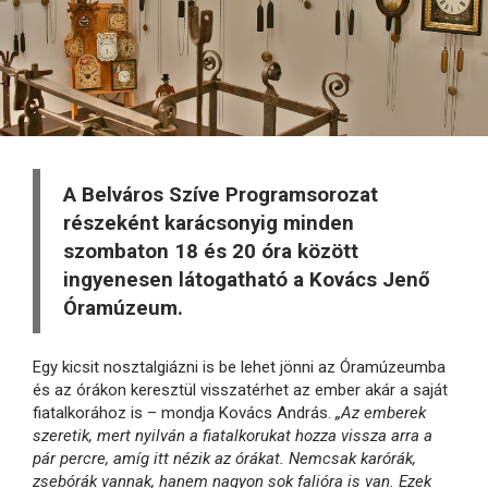
A Belváros Szíve Programsorozat
részeként karácsonyig minden
szombaton 18 és 20 óra között
ingyenesen látogatható a Kovács Jenő
Óramúzeum.
Egy kicsit nosztalgiázni is be lehet jönni az Óramúzeumba
és az órákon keresztül visszatérhet az ember akár a saját
fiatalkorához is – mondja Kovács András.
„Az emberek
szeretik, mert nyilván a fiatalkorukat hozza vissza arra a
pár percre, amíg itt nézik az órákat. Nemcsak karórák,
zsebórák vannak, hanem nagyon sok falióra is van. Ezek