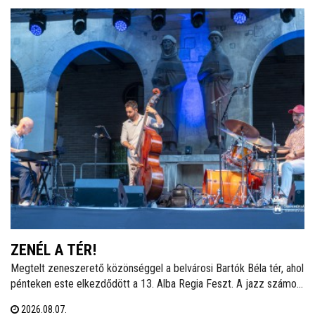
ZENÉL A TÉR!
Megtelt zeneszerető közönséggel a belvárosi Bartók Béla tér, ahol
pénteken este elkezdődött a 13. Alba Regia Feszt. A jazz számos
stílusát felvonultató zenei kavalkádot a Hang-Szín-Tér Művészeti
2026.08.07.
Iskola végzős diákjainak fellépése nyitotta. Itt és a Szent István