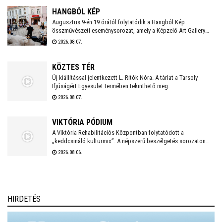
Király Múzeum Díszudvarán szombaton és vasárnap este is
HANGBÓL KÉP
ingyenes koncertek várják a fehérváriakat és minden kedves
Augusztus 9-én 19 órától folytatódik a Hangból Kép
összművészeti eseménysorozat, amely a Képzelő Art Gallery
vendéget.
művészeti közösségéhez kapcsolódó kezdeményezésként,
2026.08.07.
Székesfehérvár Önkormányzata támogatásával valósul meg a
Belvárosban.
KÖZTES TÉR
Új kiállítással jelentkezett L. Ritók Nóra. A tárlat a Tarsoly
Ifjúságért Egyesület termében tekinthető meg.
2026.08.07.
VIKTÓRIA PÓDIUM
A Viktória Rehabilitációs Központban folytatódott a
„keddcsináló kulturmix”. A népszerű beszélgetés sorozaton
ezúttal is kivételes vendégek tisztelték meg a Viktória Pódium
2026.08.06.
rendezvényét.
HIRDETÉS