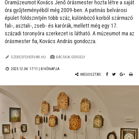
Óramúzeumot Kovács Jenő órásmester hozta létre a saját
óra gyűjteményéből még 2009-ben. A patinás belvárosi
épület földszintjén több száz, különböző korból származó
fali-, asztali-, zseb- és karórák, mellett még egy 17.
századi toronyóra szerkezet is látható. A múzeumot ma az
órásmester fia, Kovács András gondozza.
SZEKESFEHERVAR.HU
BÁCSKAI GERGELY
2025.12.04. 17:11 |
8 HÓNAPJA
MEGOSZTÁS: