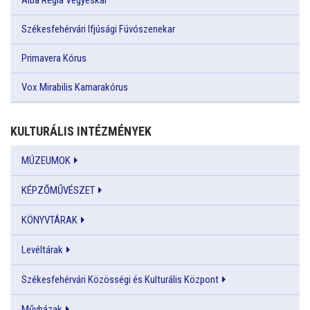
Székesfehérvári Ifjúsági Fúvószenekar
Primavera Kórus
Vox Mirabilis Kamarakórus
KULTURÁLIS INTÉZMÉNYEK
MÚZEUMOK
KÉPZŐMŰVÉSZET
KÖNYVTÁRAK
Levéltárak
Székesfehérvári Közösségi és Kulturális Központ
Művházak