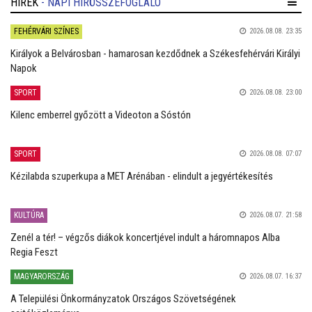
HÍREK
- NAPI HÍRÖSSZEFOGLALÓ
FEHÉRVÁRI SZÍNES
2026.08.08. 23:35
Királyok a Belvárosban - hamarosan kezdődnek a Székesfehérvári Királyi
Napok
SPORT
2026.08.08. 23:00
Kilenc emberrel győzött a Videoton a Sóstón
SPORT
2026.08.08. 07:07
Kézilabda szuperkupa a MET Arénában - elindult a jegyértékesítés
KULTÚRA
2026.08.07. 21:58
Zenél a tér! – végzős diákok koncertjével indult a háromnapos Alba
Regia Feszt
MAGYARORSZÁG
2026.08.07. 16:37
A Települési Önkormányzatok Országos Szövetségének