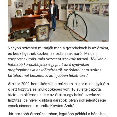
Nagyon szívesen mutatják meg a gyerekeknek is az órákat,
és beszélgetnek közben az órás szakmáról. Minden
csoportnak más-más vezetést szoktak tartani.
"Nyilván a
fiatalabb korosztálynak egy picit az ő nyelvükön
megfogalmazva az időmérésről, az órákról nem száraz
tartalommal beszélünk, ami jobban leköti őke
t."
Amikor 2009-ben elkészült a múzeum, akkor mindegyik óra
ki lett tisztítva és működőképes volt. 16 év eltelt azóta,
biztosan ráférne ezekre az órákra egy belső szerkezeti
tisztítás, de mivel kiállítási darabok, olyan sok jelentősége
ennek nincsen - mondta Kovács András.
Jártam több óramúzeumban, legutóbb például a bécsiben,