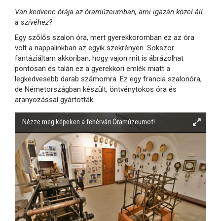
Van kedvenc órája az óramúzeumban, ami igazán közel áll
a szívéhez?
Egy szőlős szalon óra, mert gyerekkoromban ez az óra
volt a nappalinkban az egyik szekrényen. Sokszor
fantáziáltam akkoriban, hogy vajon mit is ábrázolhat
pontosan és talán ez a gyerekkori emlék miatt a
legkedvesebb darab számomra. Ez egy francia szalonóra,
de Németországban készült, öntvénytokos óra és
aranyozással gyártották.
Nézze meg képeken a fehérvári Óramúzeumot!