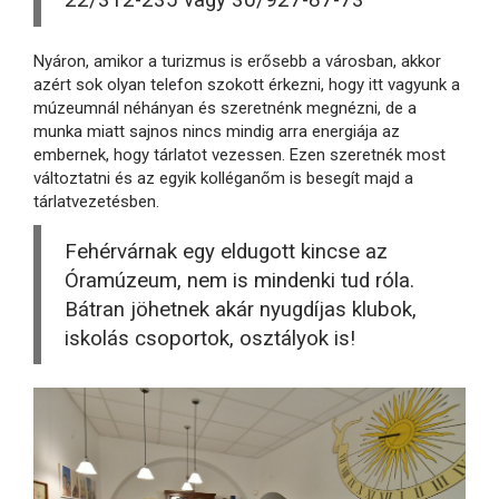
22/312-235 vagy 30/927-87-73
Nyáron, amikor a turizmus is erősebb a városban, akkor
azért sok olyan telefon szokott érkezni, hogy itt vagyunk a
múzeumnál néhányan és szeretnénk megnézni, de a
munka miatt sajnos nincs mindig arra energiája az
embernek, hogy tárlatot vezessen. Ezen szeretnék most
változtatni és az egyik kolléganőm is besegít majd a
tárlatvezetésben.
Fehérvárnak egy eldugott kincse az
Óramúzeum, nem is mindenki tud róla.
Bátran jöhetnek akár nyugdíjas klubok,
iskolás csoportok, osztályok is!