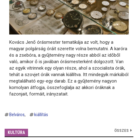
Kovács Jenő órásmester tematikája az volt, hogy a
magyar polgárság óráit szerette volna bemutatni. A karóra
és a zsebóra, a gyűjtemény nagy része abból az időből
való, amikor ő is javában órásmesterként dolgozott. Van
az egyik vitrinnek egy olyan része, ahol a szocialista órák,
tehát a szovjet órák vannak kiállítva. Itt mindegyik márkából
megtalálható egy-egy darab. Ez a gyűjtemény nagyon
komolyan átfogja, összefoglalja az akkori óráknak a
fazonjait, formáit, irányzatait.
Belváros
kiállítás
ÖSSZES
KULTÚRA