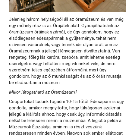
Jelenleg három helyiségből áll az óramúzeum és van még
egy műhely rész is az Órajáték alatt.
Gyarapíthatnánk az
óramúzeum óráinak számát, de úgy gondolom, hogy ez
elsődlegesen édesapámnak a gyűjteménye, tehát nem
szívesen vásárolnék, vagy tennék ide olyan órát, ami az
Óramúzeumnak a jellegét lényegesen átváltoztatná. Van
rengeteg, főleg kis karóra, zsebóra, amit lehetne esetleg
cserélgetni, vagy feltölteni még vitrineket vele, de nem
szeretném teljes egészében átformálni, mert úgy
gondolom, hogy az ő munkásságát és az ő óráit mutatja
be elsősorban a múzeum.
Mikor látogatható az Óramúzeum?
Csoportokat tudunk fogadni 10-15 főtől. Édesapám is úgy
gondolta, amikor megnyitotta, hogy túlságosan szakmai
jellegű a kiállítás ahhoz, hogy csak úgy, információátadás
nélkül be lehessen menni a múzeumba. A legjobb példa a
Múzeumok Éjszakája, amin mi is részt veszünk
rendszeresen minden évben. Nagyon sok ember ellátogat