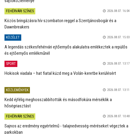
sajtóközleménye
FEHÉRVÁRI SZÍNES
2026.08.07. 16:04
Közös bringázásra hív szombaton reggel a Szentjánosbogár és a
Dawnbreakers
KÖZÉLET
2026.08.07. 15:03
A legendás székesfehérvári ejtőernyős alakulatra emlékeztek a repülős
és ejtőernyős emlékműnél
SPORT
2026.08.07. 13:17
Hokisok viadala – hat fiatal küzd meg a Volán-keretbe kerülésért
KÖZLEMÉNYEK
2026.08.07. 13:11
Kedd éjfélig meghosszabbították és másodfokúra mérséklik a
hőségriasztást
FEHÉRVÁRI SZÍNES
2026.08.07. 10:48
Sajnos az eredmény egyértelmű - talajnedvesség-méréseket végeztek a
parkokban