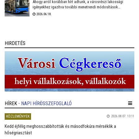
Ahogy arról korábban hírt adtunk, a városrészi lakossági
igényekhez igazítva további menetrendi módosítások
várhatóak Székesfehérvár helyi közösségi közlekedésében.
2026.06.18.
Fontos előrelépés lesz, hogy a várhatóan ősszel érkező
midibuszok új területek – Harmatosvölgy, Sóstó I. és II.,
valamint Öreghegy – bekapcsolására is lehetőséget adnak.
HIRDETÉS
HÍREK
- NAPI HÍRÖSSZEFOGLALÓ
KÖZLEMÉNYEK
2026.08.07. 13:11
Kedd éjfélig meghosszabbították és másodfokúra mérséklik a
hőségriasztást