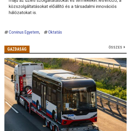
majd az üzleti szolgáltatásokat és termékeket létrehozó, a
közszolgáltatásokat előállító és a társadalmi innovációs
hálózatokat is.
Corvinus Egyetem
Oktatás
ÖSSZES
GAZDASÁG