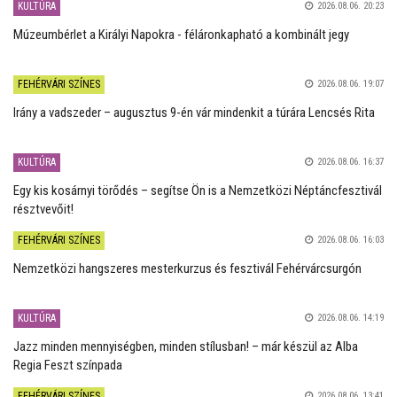
KULTÚRA
2026.08.06. 20:23
Múzeumbérlet a Királyi Napokra - féláronkapható a kombinált jegy
FEHÉRVÁRI SZÍNES
2026.08.06. 19:07
Irány a vadszeder – augusztus 9-én vár mindenkit a túrára Lencsés Rita
KULTÚRA
2026.08.06. 16:37
Egy kis kosárnyi törődés – segítse Ön is a Nemzetközi Néptáncfesztivál
résztvevőit!
FEHÉRVÁRI SZÍNES
2026.08.06. 16:03
Nemzetközi hangszeres mesterkurzus és fesztivál Fehérvárcsurgón
KULTÚRA
2026.08.06. 14:19
Jazz minden mennyiségben, minden stílusban! – már készül az Alba
Regia Feszt színpada
FEHÉRVÁRI SZÍNES
2026.08.06. 13:41