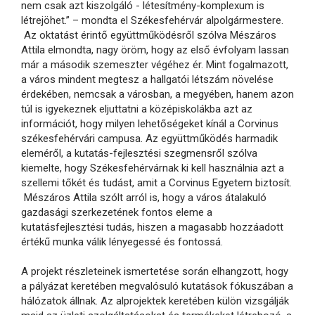
nem csak azt kiszolgáló - létesítmény-komplexum is
létrejöhet.” – mondta el Székesfehérvár alpolgármestere.
Az oktatást érintő együttműködésről szólva Mészáros
Attila elmondta, nagy öröm, hogy az első évfolyam lassan
már a második szemeszter végéhez ér. Mint fogalmazott,
a város mindent megtesz a hallgatói létszám növelése
érdekében, nemcsak a városban, a megyében, hanem azon
túl is igyekeznek eljuttatni a középiskolákba azt az
információt, hogy milyen lehetőségeket kínál a Corvinus
székesfehérvári campusa. Az együttműködés harmadik
eleméről, a kutatás-fejlesztési szegmensről szólva
kiemelte, hogy Székesfehérvárnak ki kell használnia azt a
szellemi tőkét és tudást, amit a Corvinus Egyetem biztosít.
Mészáros Attila szólt arról is, hogy a város átalakuló
gazdasági szerkezetének fontos eleme a
kutatásfejlesztési tudás, hiszen a magasabb hozzáadott
értékű munka válik lényegessé és fontossá.
A projekt részleteinek ismertetése során elhangzott, hogy
a pályázat keretében megvalósuló kutatások fókuszában a
hálózatok állnak. Az alprojektek keretében külön vizsgálják