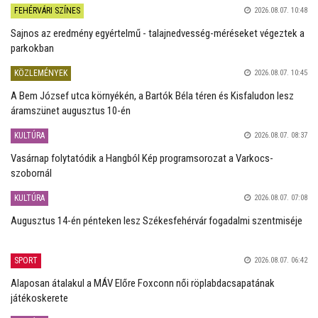
FEHÉRVÁRI SZÍNES
2026.08.07. 10:48
Sajnos az eredmény egyértelmű - talajnedvesség-méréseket végeztek a
parkokban
KÖZLEMÉNYEK
2026.08.07. 10:45
A Bem József utca környékén, a Bartók Béla téren és Kisfaludon lesz
áramszünet augusztus 10-én
KULTÚRA
2026.08.07. 08:37
Vasárnap folytatódik a Hangból Kép programsorozat a Varkocs-
szobornál
KULTÚRA
2026.08.07. 07:08
Augusztus 14-én pénteken lesz Székesfehérvár fogadalmi szentmiséje
SPORT
2026.08.07. 06:42
Alaposan átalakul a MÁV Előre Foxconn női röplabdacsapatának
játékoskerete