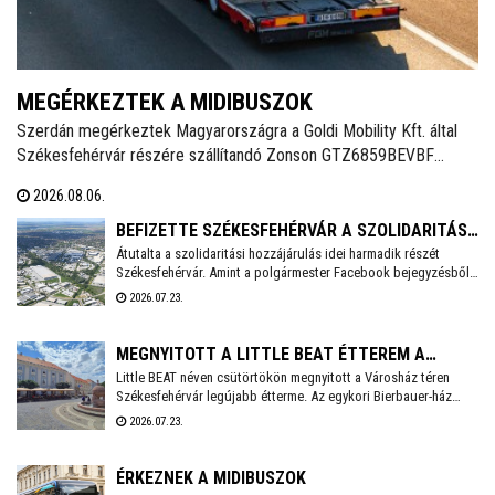
MEGÉRKEZTEK A MIDIBUSZOK
Szerdán megérkeztek Magyarországra a Goldi Mobility Kft. által
Székesfehérvár részére szállítandó Zonson GTZ6859BEVBF
elektromos midibuszok - írja a Magyarbusz Info. A 8,5 méter
2026.08.06.
hosszú járműveket nettó 126,23 millió forintos darabonkénti
vételáron szerzi be Székesfehérvár.
BEFIZETTE SZÉKESFEHÉRVÁR A SZOLIDARITÁSI
Átutalta a szolidaritási hozzájárulás idei harmadik részét
HOZZÁJÁRULÁS AKTUÁLIS RÉSZLETÉT
Székesfehérvár. Amint a polgármester Facebook bejegyzésből
kiderül, idén még 3,6 milliárd forintot kell befizetnie a városnak.
2026.07.23.
MEGNYITOTT A LITTLE BEAT ÉTTEREM A
Little BEAT néven csütörtökön megnyitott a Városház téren
VÁROSHÁZ TÉREN
Székesfehérvár legújabb étterme. Az egykori Bierbauer-ház
helyén 2010 óta a Pátria étterem működött egészen tavaly év
2026.07.23.
végéig, amikor a lejáró bérleti szerződés miatt kötelezően
pályáztatni kellett a helyiséget. A pályázatot a Fehérvár Gast
Kft. nyerte, mely többek között a Beat éttermet is évek óta nagy
ÉRKEZNEK A MIDIBUSZOK
sikerrel üzemelteti a városban.