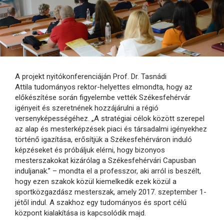
A projekt nyitókonferenciáján Prof. Dr. Tasnádi
Attila tudományos rektor-helyettes elmondta, hogy az
előkészítése során figyelembe vették Székesfehérvár
igényeit és szeretnének hozzájárulni a régió
versenyképességéhez. „A stratégiai célok között szerepel
az alap és mesterképzések piaci és társadalmi igényekhez
történő igazítása, erősítjük a Székesfehérváron induló
képzéseket és próbáljuk elérni, hogy bizonyos
mesterszakokat kizárólag a Székesfehérvári Capusban
induljanak.” – mondta el a professzor, aki arról is beszélt,
hogy ezen szakok közül kiemelkedik ezek közül a
sportközgazdász mesterszak, amely 2017. szeptember 1-
jétől indul. A szakhoz egy tudományos és sport célú
központ kialakítása is kapcsolódik majd.