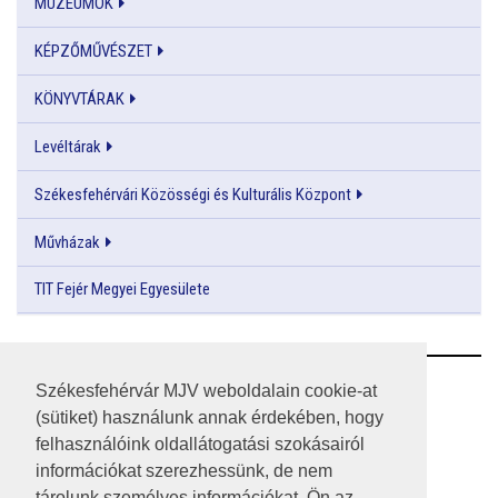
MÚZEUMOK
KÉPZŐMŰVÉSZET
KÖNYVTÁRAK
Levéltárak
Székesfehérvári Közösségi és Kulturális Központ
Művházak
TIT Fejér Megyei Egyesülete
RSS
Székesfehérvár MJV weboldalain cookie-at
(sütiket) használunk annak érdekében, hogy
A HONLAP 2017.03.31-I ÁLLAPOTA
felhasználóink oldallátogatási szokásairól
információkat szerezhessünk, de nem
JOGI NYILATKOZAT
tárolunk személyes információkat. Ön az