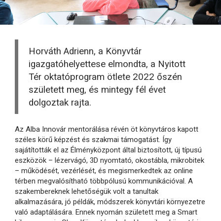
Horváth Adrienn, a Könyvtár
igazgatóhelyettese elmondta, a Nyitott
Tér oktatóprogram ötlete 2022 őszén
született meg, és mintegy fél évet
dolgoztak rajta.
Az Alba Innovár mentorálása révén öt könyvtáros kapott
széles körű képzést és szakmai támogatást. Így
sajátították el az Élményközpont által biztosított, új típusú
eszközök – lézervágó, 3D nyomtató, okostábla, mikrobitek
– működését, vezérlését, és megismerkedtek az online
térben megvalósítható többpólusú kommunikációval. A
szakembereknek lehetőségük volt a tanultak
alkalmazására, jó példák, módszerek könyvtári környezetre
való adaptálására. Ennek nyomán született meg a Smart