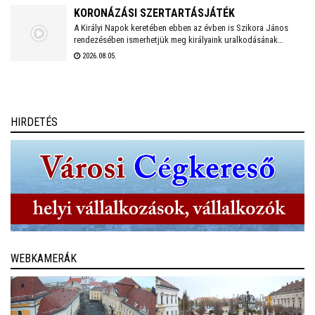
KORONÁZÁSI SZERTARTÁSJÁTÉK
A Királyi Napok keretében ebben az évben is Szikora János
rendezésében ismerhetjük meg királyaink uralkodásának
történetét. Idén újra a Nemzeti Emlékhely ad otthont a
2026.08.05.
koronázásokról szóló előadásoknak.
HIRDETÉS
WEBKAMERÁK