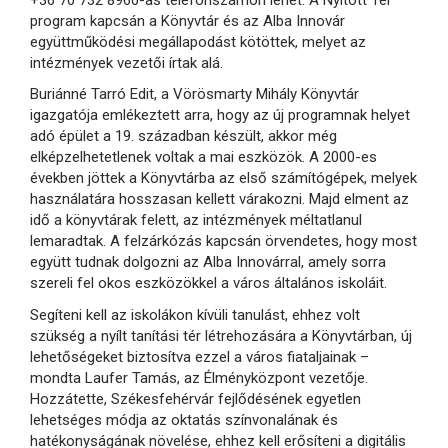
program kapcsán a Könyvtár és az Alba Innovár
együttműködési megállapodást kötöttek, melyet az
intézmények vezetői írtak alá.
Buriánné Tarró Edit, a Vörösmarty Mihály Könyvtár
igazgatója emlékeztett arra, hogy az új programnak helyet
adó épület a 19. században készült, akkor még
elképzelhetetlenek voltak a mai eszközök. A 2000-es
években jöttek a Könyvtárba az első számítógépek, melyek
használatára hosszasan kellett várakozni. Majd elment az
idő a könyvtárak felett, az intézmények méltatlanul
lemaradtak. A felzárkózás kapcsán örvendetes, hogy most
együtt tudnak dolgozni az Alba Innovárral, amely sorra
szereli fel okos eszközökkel a város általános iskoláit.
Segíteni kell az iskolákon kívüli tanulást, ehhez volt
szükség a nyílt tanítási tér létrehozására a Könyvtárban, új
lehetőségeket biztosítva ezzel a város fiataljainak –
mondta Laufer Tamás, az Élményközpont vezetője.
Hozzátette, Székesfehérvár fejlődésének egyetlen
lehetséges módja az oktatás színvonalának és
hatékonyságának növelése, ehhez kell erősíteni a digitális