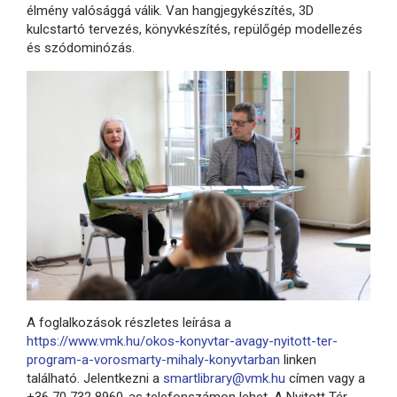
élmény valósággá válik. Van hangjegykészítés, 3D
kulcstartó tervezés, könyvkészítés, repülőgép modellezés
és szódominózás.
A foglalkozások részletes leírása a
https://www.vmk.hu/okos-konyvtar-avagy-nyitott-ter-
program-a-vorosmarty-mihaly-konyvtarban
linken
található. Jelentkezni a
smartlibrary@vmk.hu
címen vagy a
+36 70 732 8960-as telefonszámon lehet. A Nyitott Tér