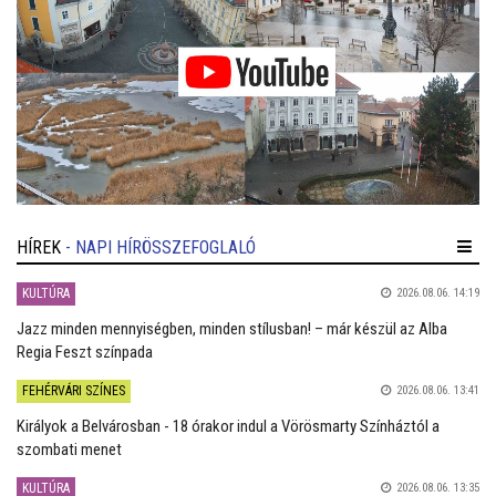
HÍREK
- NAPI HÍRÖSSZEFOGLALÓ
KULTÚRA
2026.08.06. 14:19
Jazz minden mennyiségben, minden stílusban! – már készül az Alba
Regia Feszt színpada
FEHÉRVÁRI SZÍNES
2026.08.06. 13:41
Királyok a Belvárosban - 18 órakor indul a Vörösmarty Színháztól a
szombati menet
KULTÚRA
2026.08.06. 13:35