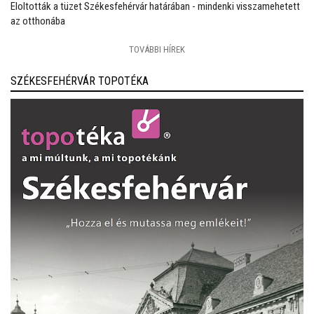
Eloltották a tüzet Székesfehérvár határában - mindenki visszamehetett
az otthonába
TOVÁBBI HÍREK
SZÉKESFEHÉRVÁR TOPOTÉKA