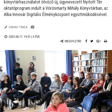
könyvtárhasználatot ötvöző új, úgynevezett Nyitott Tér
oktatóprogram indult a Vörösmarty Mihály Könyvtárban, az
Alba Innovár Digitális Élményközpont együttműködésével.
HAVASI TÍMEA
.
2023.04.17. 19:51 |
3 ÉVE
MEGOSZTÁS: