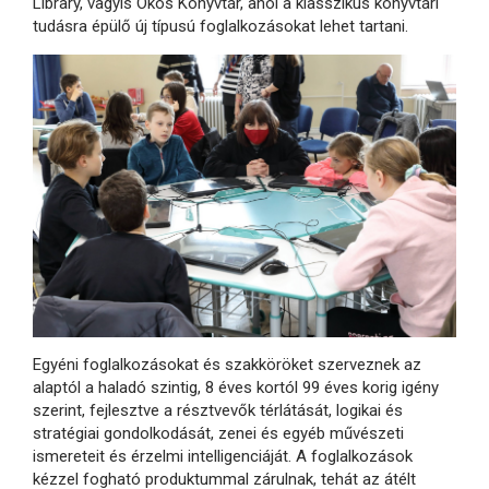
Library, vagyis Okos Könyvtár, ahol a klasszikus könyvtári
tudásra épülő új típusú foglalkozásokat lehet tartani.
Egyéni foglalkozásokat és szakköröket szerveznek az
alaptól a haladó szintig, 8 éves kortól 99 éves korig igény
szerint, fejlesztve a résztvevők térlátását, logikai és
stratégiai gondolkodását, zenei és egyéb művészeti
ismereteit és érzelmi intelligenciáját. A foglalkozások
kézzel fogható produktummal zárulnak, tehát az átélt