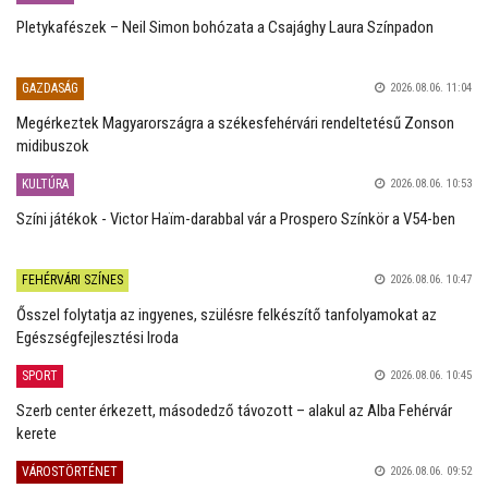
Pletykafészek – Neil Simon bohózata a Csajághy Laura Színpadon
GAZDASÁG
2026.08.06. 11:04
Megérkeztek Magyarországra a székesfehérvári rendeltetésű Zonson
midibuszok
KULTÚRA
2026.08.06. 10:53
Színi játékok - Victor Haïm-darabbal vár a Prospero Színkör a V54-ben
FEHÉRVÁRI SZÍNES
2026.08.06. 10:47
Ősszel folytatja az ingyenes, szülésre felkészítő tanfolyamokat az
Egészségfejlesztési Iroda
SPORT
2026.08.06. 10:45
Szerb center érkezett, másodedző távozott – alakul az Alba Fehérvár
kerete
VÁROSTÖRTÉNET
2026.08.06. 09:52