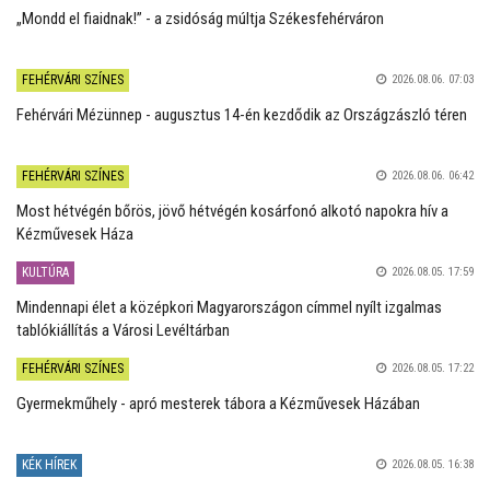
„Mondd el fiaidnak!” - a zsidóság múltja Székesfehérváron
FEHÉRVÁRI SZÍNES
2026.08.06. 07:03
Fehérvári Mézünnep - augusztus 14-én kezdődik az Országzászló téren
FEHÉRVÁRI SZÍNES
2026.08.06. 06:42
Most hétvégén bőrös, jövő hétvégén kosárfonó alkotó napokra hív a
Kézművesek Háza
KULTÚRA
2026.08.05. 17:59
Mindennapi élet a középkori Magyarországon címmel nyílt izgalmas
tablókiállítás a Városi Levéltárban
FEHÉRVÁRI SZÍNES
2026.08.05. 17:22
Gyermekműhely - apró mesterek tábora a Kézművesek Házában
KÉK HÍREK
2026.08.05. 16:38