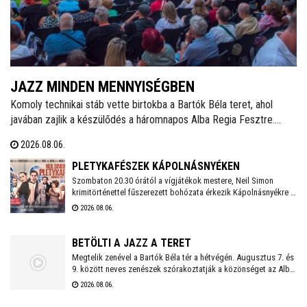
JAZZ MINDEN MENNYISÉGBEN
Komoly technikai stáb vette birtokba a Bartók Béla teret, ahol
javában zajlik a készülődés a háromnapos Alba Regia Fesztre.
Péntek estétől vasárnap estig a jazz számos formája
2026.08.06.
megmutatkozik itt és a Múzeumkertben. Idén is több száz
vendégre számítanak az ingyenes koncerteken, ezért
PLETYKAFÉSZEK KÁPOLNÁSNYÉKEN
mindenképpen érdemes időben érkezni és elfoglalni egy
Szombaton 20.30 órától a vígjátékok mestere, Neil Simon
krimitörténettel fűszerezett bohózata érkezik Kápolnásnyékre a
kényelmes, jó helyet .
Veres1 Színház előadásában, amely az első perctől az utolsóig
2026.08.06.
fenntartja a feszültséget, miközben kivételes lehetőséget kínál
a színészeknek az önfeledt, egész színpadot betöltő
komédiázásra.
BETÖLTI A JAZZ A TERET
Megtelik zenével a Bartók Béla tér a hétvégén. Augusztus 7. és
9. között neves zenészek szórakoztatják a közönséget az Alba
Regia Feszten. Fellép többek között az Oláh Dezső Vibratone
2026.08.06.
Quartet, a Budapest Ragtime Band, a Vörös Tamás Projekt és a
Tomor Barnabás Projekt.