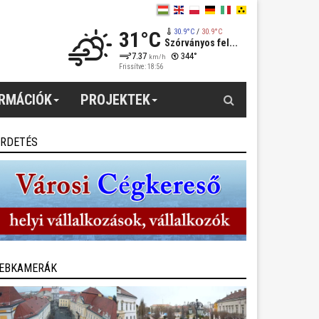
31°C
30.9°C
/
30.9°C
Szórványos fel...
7.37
344°
km/h
Frissítve: 18:56
Keresés
ORMÁCIÓK
PROJEKTEK
IRDETÉS
EBKAMERÁK