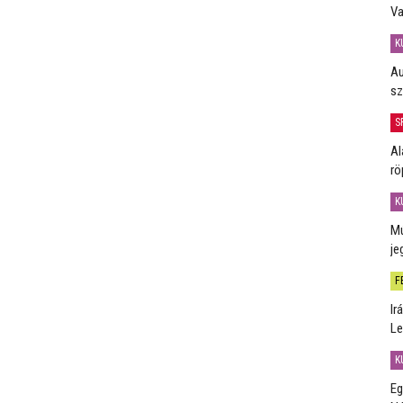
Va
K
Au
sz
S
Al
rö
K
Mú
je
F
Ir
Le
K
Eg