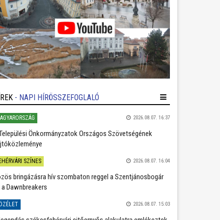
ÍREK
- NAPI HÍRÖSSZEFOGLALÓ
AGYARORSZÁG
2026.08.07. 16:37
Települési Önkormányzatok Országos Szövetségének
jtóközleménye
EHÉRVÁRI SZÍNES
2026.08.07. 16:04
zös bringázásra hív szombaton reggel a Szentjánosbogár
 a Dawnbreakers
ÖZÉLET
2026.08.07. 15:03
legendás székesfehérvári ejtőernyős alakulatra emlékeztek