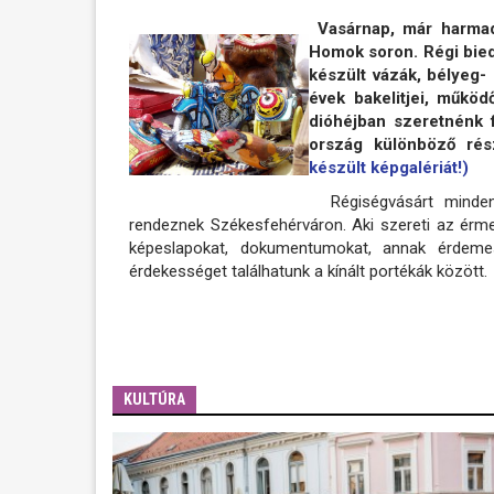
Vasárnap, már harmadi
Homok soron. Régi bied
készült vázák, bélyeg-
évek bakelitjei, működ
dióhéjban szeretnénk f
ország különböző rés
készült képgalériát!)
Régiségvásárt minden
rendeznek Székesfehérváron. Aki szereti az érmek
képeslapokat, dokumentumokat, annak érdemes 
érdekességet találhatunk a kínált portékák között.
KULTÚRA