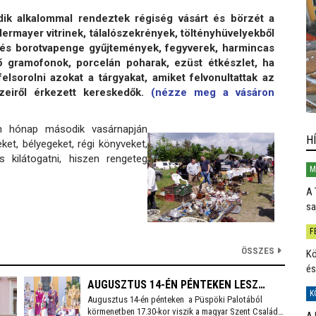
k alkalommal rendeztek régiség vásárt és börzét a
ermayer vitrinek, tálalószekrények, töltényhüvelyekből
 és borotvapenge gyűjtemények, fegyverek, harmincas
ő gramofonok, porcelán poharak, ezüst étkészlet, ha
elsorolni azokat a tárgyakat, amiket felvonultattak az
zeiről érkezett kereskedők.
(nézze meg a vásáron
 hónap második vasárnapján
H
et, bélyegeket, régi könyveket,
kilátogatni, hiszen rengeteg
M
A 
sa
F
ÖSSZES
Kö
és
AUGUSZTUS 14-ÉN PÉNTEKEN LESZ
K
Augusztus 14-én pénteken a Püspöki Palotából
SZÉKESFEHÉRVÁR FOGADALMI
körmenetben 17.30-kor viszik a magyar Szent Család
A 