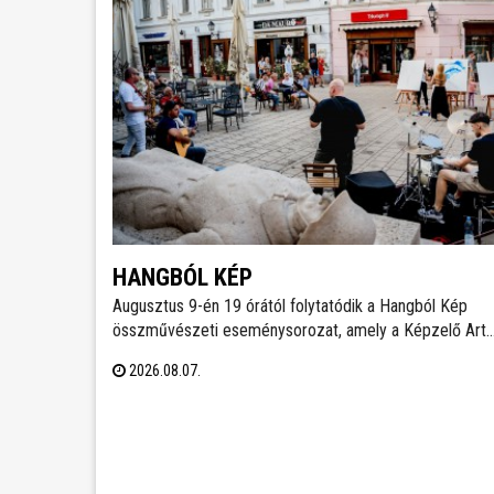
HANGBÓL KÉP
Augusztus 9-én 19 órától folytatódik a Hangból Kép
összművészeti eseménysorozat, amely a Képzelő Art
Gallery művészeti közösségéhez kapcsolódó
2026.08.07.
kezdeményezésként, Székesfehérvár Önkormányzata
támogatásával valósul meg a Belvárosban.