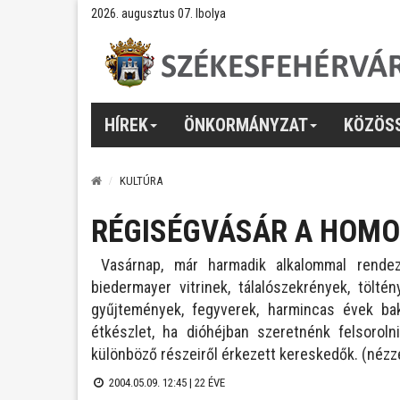
2026. augusztus 07. Ibolya
HÍREK
ÖNKORMÁNYZAT
KÖZÖS
KULTÚRA
RÉGISÉGVÁSÁR A HOMO
Vasárnap, már harmadik alkalommal rendez
biedermayer vitrinek, tálalószekrények, tölt
gyűjtemények, fegyverek, harmincas évek bak
étkészlet, ha dióhéjban szeretnénk felsoroln
különböző részeiről érkezett kereskedők. (nézze
2004.05.09. 12:45 |
22 ÉVE