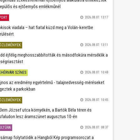
repülős és ejtőernyős emlékműnél
PORT
2026.08.07. 13:17
kisok viadala – hat fiatal küzd meg a Volán-keretbe
rülésért
ÖZLEMÉNYEK
2026.08.07. 13:11
dd éjfélig meghosszabbították és másodfokúra mérséklik a
ségriasztást
EHÉRVÁRI SZÍNES
2026.08.07. 10:48
jnos az eredmény egyértelmű - talajnedvesség-méréseket
geztek a parkokban
ÖZLEMÉNYEK
2026.08.07. 10:45
Bem József utca környékén, a Bartók Béla téren és
sfaludon lesz áramszünet augusztus 10-én
ULTÚRA
2026.08.07. 08:37
sárnap folytatódik a Hangból Kép programsorozat a