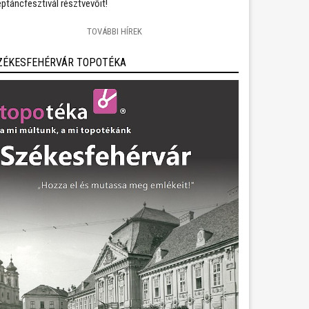
ptáncfesztivál résztvevőit!
TOVÁBBI HÍREK
ZÉKESFEHÉRVÁR TOPOTÉKA