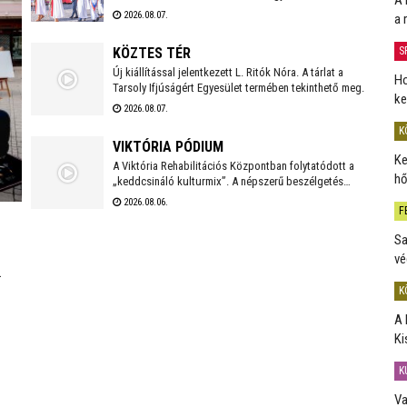
SZENTMISÉJE
(Szent István, Boldog Gizella, Szent Imre) ereklyéit a
2026.08.07.
a 
Székesegyházba. Az ereklyék elhelyezése után 18
órakor kezdődik a koncelebrált ünnepi szentmise
S
KÖZTES TÉR
Spányi Antal vezetésével.
Új kiállítással jelentkezett L. Ritók Nóra. A tárlat a
Ho
Tarsoly Ifjúságért Egyesület termében tekinthető meg.
ke
2026.08.07.
K
VIKTÓRIA PÓDIUM
Ke
A Viktória Rehabilitációs Központban folytatódott a
hő
„keddcsináló kulturmix”. A népszerű beszélgetés
sorozaton ezúttal is kivételes vendégek tisztelték
2026.08.06.
F
meg a Viktória Pódium rendezvényét.
Sa
vé
K
A 
Ki
K
Va