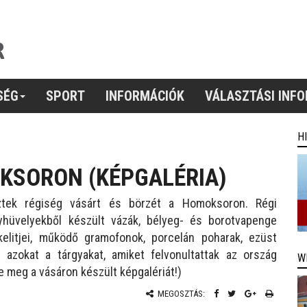
SÉG
SPORT
INFORMÁCIÓK
VÁLASZTÁSI INF
H
KSORON (KÉPGALÉRIA)
tek régiség vásárt és börzét a Homoksoron. Régi
ényhüvelyekből készült vázák, bélyeg- és borotvapenge
elitjei, működő gramofonok, porcelán poharak, ezüst
i azokat a tárgyakat, amiket felvonultattak az ország
W
 meg a vásáron készült képgalériát!)
MEGOSZTÁS: