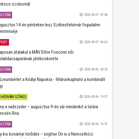
rkocs-szobornál
ULTÚRA
2026.08.07. 07:08
gusztus 14-én pénteken lesz Székesfehérvár fogadalmi
entmiséje
PORT
2026.08.07. 06:42
aposan átalakul a MÁV Előre Foxconn női
plabdacsapatának játékoskerete
ULTÚRA
2026.08.06. 20:23
zeumbérlet a Királyi Napokra - féláronkapható a kombinált
gy
EHÉRVÁRI SZÍNES
2026.08.06. 19:07
ány a vadszeder – augusztus 9-én vár mindenkit a túrára
ncsés Rita
ULTÚRA
2026.08.06. 16:37
y kis kosárnyi törődés – segítse Ön is a Nemzetközi