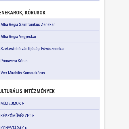
ENEKAROK, KÓRUSOK
Alba Regia Szimfonikus Zenekar
Alba Regia Vegyeskar
Székesfehérvári Ifjúsági Fúvószenekar
Primavera Kórus
Vox Mirabilis Kamarakórus
ULTURÁLIS INTÉZMÉNYEK
MÚZEUMOK
KÉPZŐMŰVÉSZET
KÖNYVTÁRAK