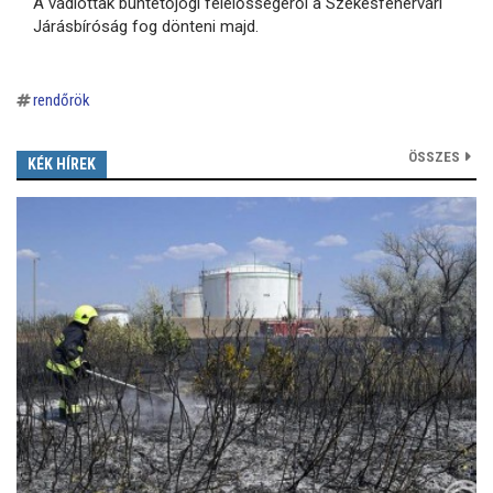
A vádlottak büntetőjogi felelősségéről a Székesfehérvári
Járásbíróság fog dönteni majd.
rendőrök
ÖSSZES
KÉK HÍREK