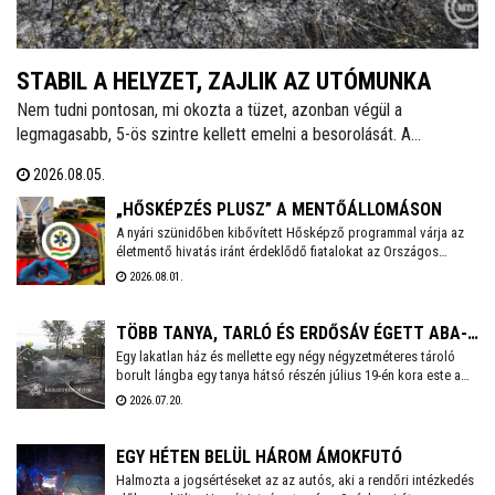
STABIL A HELYZET, ZAJLIK AZ UTÓMUNKA
Nem tudni pontosan, mi okozta a tüzet, azonban végül a
legmagasabb, 5-ös szintre kellett emelni a besorolását. A
zártkertek és lakóépületek mellett a MOL telepe is kiemelt
2026.08.05.
kockázatott jelentett - tájékoztatott közösségi oldalán dr. Cser-
Palkovics András polgármester. A környék két utcáiból hatvanegy
„HŐSKÉPZÉS PLUSZ” A MENTŐÁLLOMÁSON
embert menekítettek ki, őket már visszaengedték otthonukba.
A nyári szünidőben kibővített Hősképző programmal várja az
életmentő hivatás iránt érdeklődő fiatalokat az Országos
Mentőszolgálat. Életmentő kiképzés, élményprogram,
2026.08.01.
pályaorientáció – ez a Hősképzés Plusz! A Székesfehérvári
Mentőállomáson augusztus 3-án, hétfőn 14 órakor kezdődik a
program, amelyre előzetesen kell jelentkezni a
TÖBB TANYA, TARLÓ ÉS ERDŐSÁV ÉGETT ABA-
czako.attila@mentok.hu email címen.
Egy lakatlan ház és mellette egy négy négyzetméteres tároló
BELSŐBÁRÁNDNÁL
borult lángba egy tanya hátsó részén július 19-én kora este a
63-as főút mellett, Aba-Belsőbárándnál. Az erős szélben a tűz
2026.07.20.
nagyon gyorsan terjedt, és az ingatlan első felében lévő
lakóépület, valamint körülötte az aljnövényzet és az udvaron
tárolt lom is meggyulladt.
EGY HÉTEN BELÜL HÁROM ÁMOKFUTÓ
Halmozta a jogsértéseket az az autós, aki a rendőri intézkedés