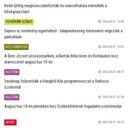
Kedd éjfélig meghosszabbították és másodfokúra mérséklik a
hőségriasztást
FEHÉRVÁRI SZÍNES
2026.08.07. 10:48
Sajnos az eredmény egyértelmű - talajnedvesség-méréseket végeztek a
parkokban
KÖZLEMÉNYEK
2026.08.07. 10:45
A Bem József utca környékén, a Bartók Béla téren és Kisfaludon lesz
áramszünet augusztus 10-én
KULTÚRA
2026.08.07. 08:37
Vasárnap folytatódik a Hangból Kép programsorozat a Varkocs-
szobornál
KULTÚRA
2026.08.07. 07:08
Augusztus 14-én pénteken lesz Székesfehérvár fogadalmi szentmiséje
SPORT
2026.08.07. 06:42