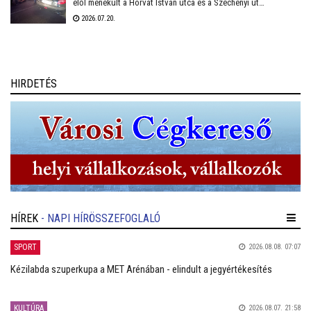
elől menekült a Horvát István utca és a Széchenyi út
kereszteződésétől. Végül több rendőri egység összehangolt
2026.07.20.
fellépésének köszönhetően Balatonvilágos térségében
elfogták.
HIRDETÉS
HÍREK
- NAPI HÍRÖSSZEFOGLALÓ
SPORT
2026.08.08. 07:07
Kézilabda szuperkupa a MET Arénában - elindult a jegyértékesítés
KULTÚRA
2026.08.07. 21:58