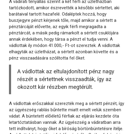
A vádirati tényállás szerint a két férfi az üzletházban
tartózkodott, amikor észrevették a későbbi sértettet, aki
barátaival tartott hazafelé. Odaléptek hozzá, hogy
buszjegyre pénzt kérjenek tőle, majd amikor a sértett a
pénztárcáját elővette, az egyik férfi megragadta a
pénztárcát, a másik pedig rámarkolt a sértett csuklójára
annak érdekében, hogy társa a pénzt el tudja venni. A
vádlottak ily módon 41.000,- Ft-ot szereztek. A vádlottak
elhagyták az üzletházat, a sértett azonban követte és a
pénz visszaadására szólította fel őket.
A vádlottak az eltulajdonított pénz nagy
részét a sértettnek visszaadták, így az
okozott kár részben megtérült.
A vádlottak erőszakkal szerezték meg a sértett pénzét, így
az ügyészség rablás bűntette miatt emelt velük szemben
vádat. A büntetett előéletű férfiak az eljárás kezdete óta
letartóztatásban vannak. Az ügyészség a vádiratban arra
tett indítványt, hogy őket a bíróság börtönbüntetésre ítélje.