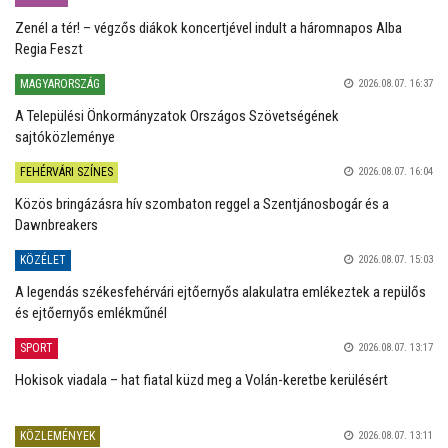
Zenél a tér! – végzős diákok koncertjével indult a háromnapos Alba
Regia Feszt
MAGYARORSZÁG
2026.08.07. 16:37
A Települési Önkormányzatok Országos Szövetségének
sajtóközleménye
FEHÉRVÁRI SZÍNES
2026.08.07. 16:04
Közös bringázásra hív szombaton reggel a Szentjánosbogár és a
Dawnbreakers
KÖZÉLET
2026.08.07. 15:03
A legendás székesfehérvári ejtőernyős alakulatra emlékeztek a repülős
és ejtőernyős emlékműnél
SPORT
2026.08.07. 13:17
Hokisok viadala – hat fiatal küzd meg a Volán-keretbe kerülésért
KÖZLEMÉNYEK
2026.08.07. 13:11