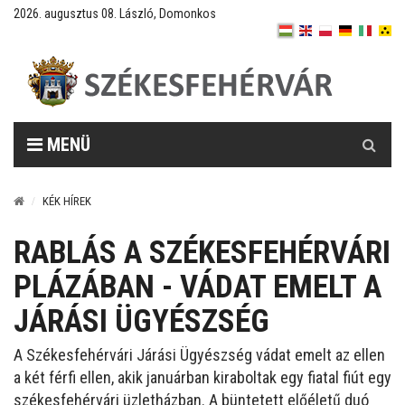
2026. augusztus 08. László, Domonkos
Keresés
MENÜ
KÉK HÍREK
RABLÁS A SZÉKESFEHÉRVÁRI
PLÁZÁBAN - VÁDAT EMELT A
JÁRÁSI ÜGYÉSZSÉG
A Székesfehérvári Járási Ügyészség vádat emelt az ellen
a két férfi ellen, akik januárban kiraboltak egy fiatal fiút egy
székesfehérvári üzletházban. A büntetett előéletű duó