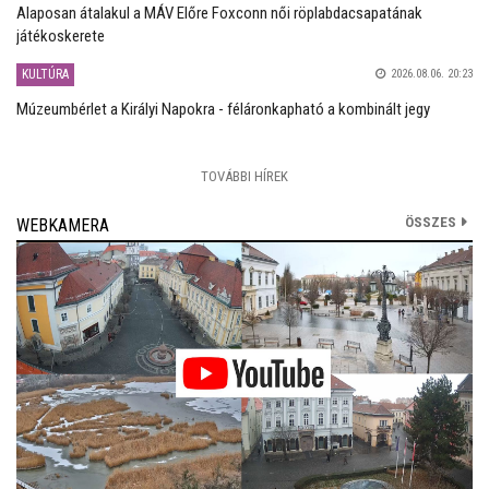
Alaposan átalakul a MÁV Előre Foxconn női röplabdacsapatának
játékoskerete
KULTÚRA
2026.08.06. 20:23
Múzeumbérlet a Királyi Napokra - féláronkapható a kombinált jegy
TOVÁBBI HÍREK
ÖSSZES
WEBKAMERA