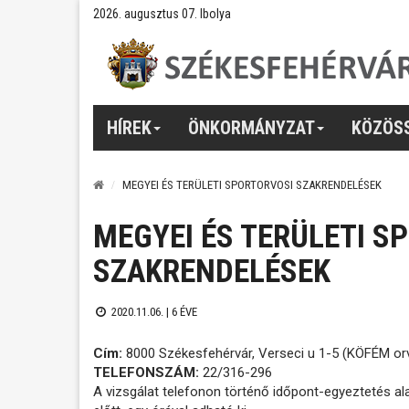
2026. augusztus 07. Ibolya
HÍREK
ÖNKORMÁNYZAT
KÖZÖS
MEGYEI ÉS TERÜLETI SPORTORVOSI SZAKRENDELÉSEK
MEGYEI ÉS TERÜLETI S
SZAKRENDELÉSEK
2020.11.06. |
6 ÉVE
Cím:
8000 Székesfehérvár, Verseci u 1-5 (KÖFÉM orv
TELEFONSZÁM:
22/316-296
A vizsgálat telefonon történő időpont-egyeztetés ala