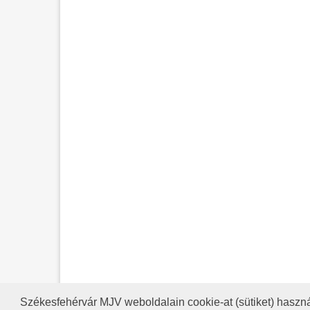
Székesfehérvár MJV weboldalain cookie-at (sütiket) haszná
A HONLAP 2017.03.31-I ÁLLAP
RSS