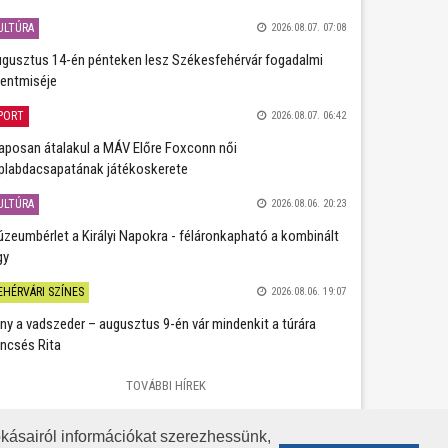
ULTÚRA
2026.08.07. 07:08
gusztus 14-én pénteken lesz Székesfehérvár fogadalmi
entmiséje
PORT
2026.08.07. 06:42
aposan átalakul a MÁV Előre Foxconn női
plabdacsapatának játékoskerete
ULTÚRA
2026.08.06. 20:23
zeumbérlet a Királyi Napokra - féláronkapható a kombinált
gy
EHÉRVÁRI SZÍNES
2026.08.06. 19:07
ány a vadszeder – augusztus 9-én vár mindenkit a túrára
ncsés Rita
TOVÁBBI HÍREK
kásairól információkat szerezhessünk,
KÖZÉRDEKŰ ADATOK
ADATVÉDELEM