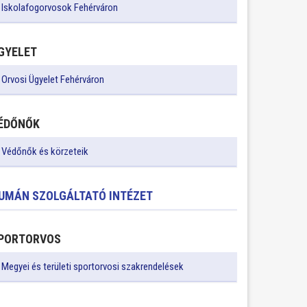
Iskolafogorvosok Fehérváron
GYELET
Orvosi Ügyelet Fehérváron
ÉDŐNŐK
Védőnők és körzeteik
UMÁN SZOLGÁLTATÓ INTÉZET
PORTORVOS
Megyei és területi sportorvosi szakrendelések