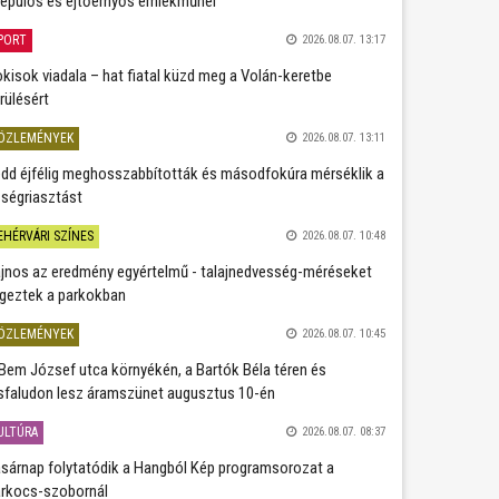
repülős és ejtőernyős emlékműnél
PORT
2026.08.07. 13:17
kisok viadala – hat fiatal küzd meg a Volán-keretbe
rülésért
ÖZLEMÉNYEK
2026.08.07. 13:11
dd éjfélig meghosszabbították és másodfokúra mérséklik a
ségriasztást
EHÉRVÁRI SZÍNES
2026.08.07. 10:48
jnos az eredmény egyértelmű - talajnedvesség-méréseket
geztek a parkokban
ÖZLEMÉNYEK
2026.08.07. 10:45
Bem József utca környékén, a Bartók Béla téren és
sfaludon lesz áramszünet augusztus 10-én
ULTÚRA
2026.08.07. 08:37
sárnap folytatódik a Hangból Kép programsorozat a
rkocs-szobornál