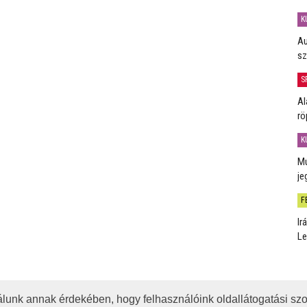
K
Au
sz
S
Al
rö
K
Mú
je
F
Ir
Le
lunk annak érdekében, hogy felhasználóink oldallátogatási szo
OTA
JOGI NYILATKOZAT
IMPRESSZUM
MÉDIAAJÁNLAT