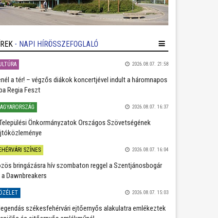
ÍREK
- NAPI HÍRÖSSZEFOGLALÓ
ULTÚRA
2026.08.07. 21:58
nél a tér! – végzős diákok koncertjével indult a háromnapos
ba Regia Feszt
AGYARORSZÁG
2026.08.07. 16:37
Települési Önkormányzatok Országos Szövetségének
jtóközleménye
EHÉRVÁRI SZÍNES
2026.08.07. 16:04
zös bringázásra hív szombaton reggel a Szentjánosbogár
 a Dawnbreakers
ÖZÉLET
2026.08.07. 15:03
legendás székesfehérvári ejtőernyős alakulatra emlékeztek