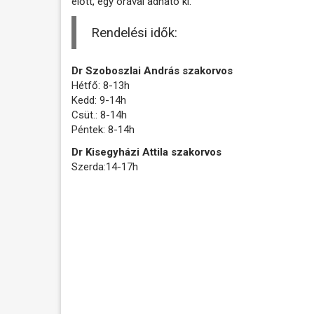
előtt, egy órával adható ki.
Rendelési idők:
Dr Szoboszlai András szakorvos
Hétfő: 8-13h
Kedd: 9-14h
Csüt.: 8-14h
Péntek: 8-14h
Dr Kisegyházi Attila szakorvos
Szerda:14-17h