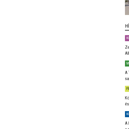
H
K
Ze
Al
M
A 
sa
F
Kö
és
K
A 