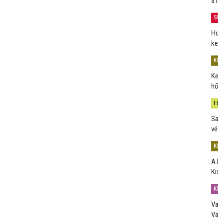
a 
S
Ho
ke
K
Ke
hő
F
Sa
vé
K
A 
Ki
K
Va
Va