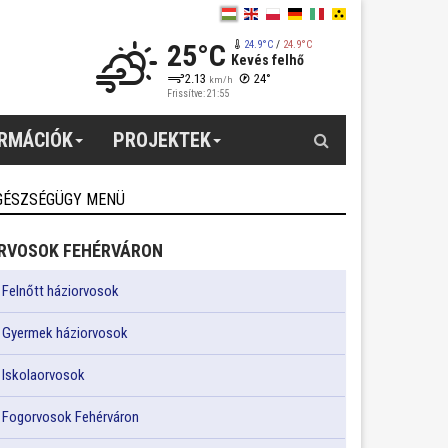
25°C
24.9°C
/
24.9°C
Kevés felhő
2.13
24°
km/h
Frissítve: 21:55
Keresés
ORMÁCIÓK
PROJEKTEK
GÉSZSÉGÜGY MENÜ
RVOSOK FEHÉRVÁRON
Felnőtt háziorvosok
Gyermek háziorvosok
Iskolaorvosok
Fogorvosok Fehérváron