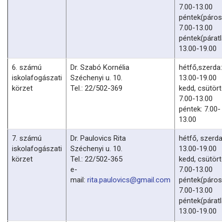
7.00-13.00
péntek(páros
7.00-13.00
péntek(páratl
13.00-19.00
6. számú
Dr. Szabó Kornélia
hétfő,szerda:
iskolafogászati
Széchenyi u. 10.
13.00-19.00
körzet
Tel.: 22/502-369
kedd, csütört
7.00-13.00
péntek: 7.00-
13.00
7. számú
Dr. Paulovics Rita
hétfő, szerda
iskolafogászati
Széchenyi u. 10.
13.00-19.00
körzet
Tel.: 22/502-365
kedd, csütört
e-
7.00-13.00
mail:
rita.paulovics@gmail.com
péntek(páros
7.00-13.00
péntek(páratl
13.00-19.00