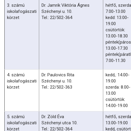
3. számú
Dr. Jamrik Viktória Ágnes
hétfő, szerda
iskolafogászati
Széchenyi u. 10.
7.00-13.00
körzet
Tel.: 22/502-364
kedd: 13.00-
19.00
csütörtök:
13.00-18.30
péntek(páros
13.00-17.30
péntek(páratl
7.00-11.30
4. számú
Dr. Paulovics Rita
kedd,: 14.00-
iskolafogászati
Széchenyi u. 10.
19.00
körzet
Tel.: 22/502-363
szerda: 8.00-
13.00
csütörtök:
14.00-19.00
5. számú
Dr. Zöld Éva
hétfő, szerda
iskolafogászati
Széchenyi utca 10.
13.00-19.00
körzet
Tel.: 22/502-364
kedd, csütört