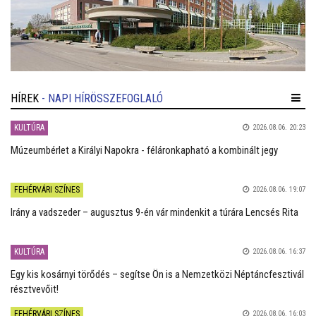
HÍREK
- NAPI HÍRÖSSZEFOGLALÓ
KULTÚRA
2026.08.06. 20:23
Múzeumbérlet a Királyi Napokra - féláronkapható a kombinált jegy
FEHÉRVÁRI SZÍNES
2026.08.06. 19:07
Irány a vadszeder – augusztus 9-én vár mindenkit a túrára Lencsés Rita
KULTÚRA
2026.08.06. 16:37
Egy kis kosárnyi törődés – segítse Ön is a Nemzetközi Néptáncfesztivál
résztvevőit!
FEHÉRVÁRI SZÍNES
2026.08.06. 16:03