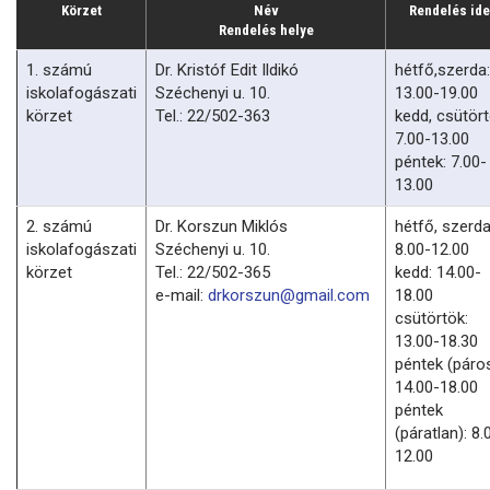
Körzet
Név
Rendelés ide
Rendelés helye
1. számú
Dr. Kristóf Edit Ildikó
hétfő,szerda:
iskolafogászati
Széchenyi u. 10.
13.00-19.00
körzet
Tel.: 22/502-363
kedd, csütört
7.00-13.00
péntek: 7.00-
13.00
2. számú
Dr. Korszun Miklós
hétfő, szerda
iskolafogászati
Széchenyi u. 10.
8.00-12.00
körzet
Tel.: 22/502-365
kedd: 14.00-
e-mail:
drkorszun@gmail.com
18.00
csütörtök:
13.00-18.30
péntek (páros
14.00-18.00
péntek
(páratlan): 8.
12.00