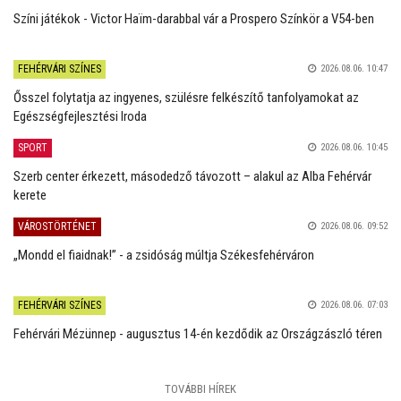
Színi játékok - Victor Haïm-darabbal vár a Prospero Színkör a V54-ben
FEHÉRVÁRI SZÍNES
2026.08.06. 10:47
Ősszel folytatja az ingyenes, szülésre felkészítő tanfolyamokat az
Egészségfejlesztési Iroda
SPORT
2026.08.06. 10:45
Szerb center érkezett, másodedző távozott – alakul az Alba Fehérvár
kerete
VÁROSTÖRTÉNET
2026.08.06. 09:52
„Mondd el fiaidnak!” - a zsidóság múltja Székesfehérváron
FEHÉRVÁRI SZÍNES
2026.08.06. 07:03
Fehérvári Mézünnep - augusztus 14-én kezdődik az Országzászló téren
TOVÁBBI HÍREK