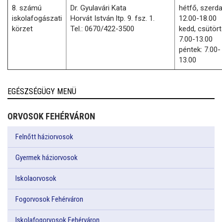
8. számú
Dr. Gyulavári Kata
hétfő, szerda
iskolafogászati
Horvát István ltp. 9. fsz. 1.
12.00-18.00
körzet
Tel.: 0670/422-3500
kedd, csütört
7.00-13.00
péntek: 7.00-
13.00
EGÉSZSÉGÜGY MENÜ
ORVOSOK FEHÉRVÁRON
Felnőtt háziorvosok
Gyermek háziorvosok
Iskolaorvosok
Fogorvosok Fehérváron
Iskolafogorvosok Fehérváron