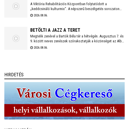
kényelmes, jó helyet .
A Viktória Rehabilitációs Központban folytatódott a
„keddcsináló kulturmix”. A népszerű beszélgetés sorozaton
ezúttal is kivételes vendégek tisztelték meg a Viktória Pódium
2026.08.06.
rendezvényét.
BETÖLTI A JAZZ A TERET
Megtelik zenével a Bartók Béla tér a hétvégén. Augusztus 7. és
9. között neves zenészek szórakoztatják a közönséget az Alba
Regia Feszten. Fellép többek között az Oláh Dezső Vibratone
2026.08.06.
Quartet, a Budapest Ragtime Band, a Vörös Tamás Projekt és a
Tomor Barnabás Projekt.
HIRDETÉS