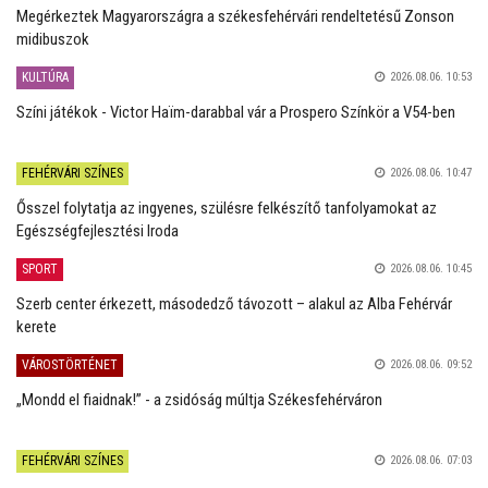
Megérkeztek Magyarországra a székesfehérvári rendeltetésű Zonson
midibuszok
KULTÚRA
2026.08.06. 10:53
Színi játékok - Victor Haïm-darabbal vár a Prospero Színkör a V54-ben
FEHÉRVÁRI SZÍNES
2026.08.06. 10:47
Ősszel folytatja az ingyenes, szülésre felkészítő tanfolyamokat az
Egészségfejlesztési Iroda
SPORT
2026.08.06. 10:45
Szerb center érkezett, másodedző távozott – alakul az Alba Fehérvár
kerete
VÁROSTÖRTÉNET
2026.08.06. 09:52
„Mondd el fiaidnak!” - a zsidóság múltja Székesfehérváron
FEHÉRVÁRI SZÍNES
2026.08.06. 07:03