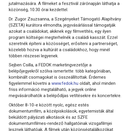
jutalmazására. A filmeket a fesztivál zárónapján láthatja a
közönség, 10.30 órai kezdettel.
Dr. Zugor Zsuzsanna, a Szegényeket Támogató Alapítvány
(SZETA) kurátora elmondta, jegyvásárlással támogatják
azokat a családokat, akiknek egy filmvetítés, egy ilyen
program költségei megterhelnék a családi kasszát. Ezzel
szeretnék építeni a közösséget, erősíteni a partnerséget,
közelebb hozva a kultúrát a családokhoz, hogy minél
többen részesei legyenek.
Sejben Csilla, a FEDOK marketingvezetője a
belépőjegyekről szólva ismertette: több kategóriában,
kombinált csomagokat is összeállítottak. Érdemes
figyelemmel követni a
www.fedok.hu
oldalt, ahol minden
friss információ megtalálható, a jegyek online
megvásárolhatók a belépődíjas vetítésekre és koncertekre.
Október 8-10-e között nyolc, egész estés
dokumentumfilm, a középiskolások, egyetemisták által
beküldött pályázati alkotások és az SZFE
dokumentumfilmes-rendező hallgatóinak vizsgafilmjei
lesznek láthatóak. A filmek után közönségtalálkozókat