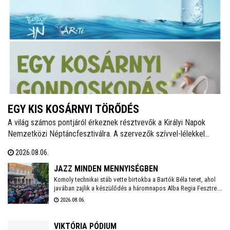
EGY KIS KOSÁRNYI TÖRŐDÉS
A világ számos pontjáról érkeznek résztvevők a Királyi Napok
Nemzetközi Néptáncfesztiválra. A szervezők szívvel-lélekkel
készülnek, saját maguk is főznek majd a vendégeknek igazi,
2026.08.06.
magyaros finomságokat. Zöldségekkel, gyümölcsökkel, egyéb
alapanyagokkal bárki hozzájárulhat a kezdeményezés sikeréhez, a
JAZZ MINDEN MENNYISÉGBEN
gyűjtés augusztus 10-én, hétfőn kezdődik a Táncházban.
Komoly technikai stáb vette birtokba a Bartók Béla teret, ahol
javában zajlik a készülődés a háromnapos Alba Regia Fesztre.
Péntek estétől vasárnap estig a jazz számos formája
2026.08.06.
megmutatkozik itt és a Múzeumkertben. Idén is több száz
vendégre számítanak az ingyenes koncerteken, ezért
mindenképpen érdemes időben érkezni és elfoglalni egy
VIKTÓRIA PÓDIUM