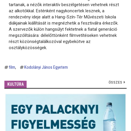
tartanak, a nézők interaktív beszélgetésen vehetnek részt
az alkotókkal. Esténként nagykoncertek lesznek, a
rendezvény ideje alatt a Hang-Szín-Tér Művészeti Iskola
diákjainak kiállítását is megnézhetik a fesztiválra érkezők.
A szervezők külön hangsúlyt fektetnek a fiatal generáció
megszólítására: délelőttönként filmvetítéseken vehetnek
részt közönségtalálkozóval egybekötve az
osztályközösségek.
film
Kodolányi János Egyetem
ÖSSZES
KULTÚRA