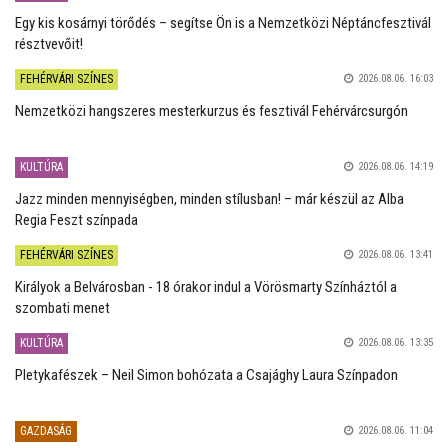
Egy kis kosárnyi törődés – segítse Ön is a Nemzetközi Néptáncfesztivál
résztvevőit!
FEHÉRVÁRI SZÍNES
2026.08.06. 16:03
Nemzetközi hangszeres mesterkurzus és fesztivál Fehérvárcsurgón
KULTÚRA
2026.08.06. 14:19
Jazz minden mennyiségben, minden stílusban! – már készül az Alba
Regia Feszt színpada
FEHÉRVÁRI SZÍNES
2026.08.06. 13:41
Királyok a Belvárosban - 18 órakor indul a Vörösmarty Színháztól a
szombati menet
KULTÚRA
2026.08.06. 13:35
Pletykafészek – Neil Simon bohózata a Csajághy Laura Színpadon
GAZDASÁG
2026.08.06. 11:04