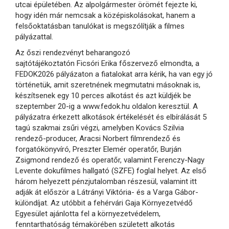
utcai épületében. Az alpolgármester örömét fejezte ki,
hogy idén már nemcsak a középiskolásokat, hanem a
felsőoktatásban tanulókat is megszólítják a filmes
pályázattal.
Az őszi rendezvényt beharangozó
sajtótájékoztatón Ficsóri Erika főszervező elmondta, a
FEDOK2026 pályázaton a fiatalokat arra kérik, ha van egy jó
történetük, amit szeretnének megmutatni másoknak is,
készítsenek egy 10 perces alkotást és azt küldjék be
szeptember 20-ig a www.fedok.hu oldalon keresztül. A
pályázatra érkezett alkotások értékelését és elbírálását 5
tagú szakmai zsűri végzi, amelyben Kovács Szilvia
rendező-producer, Aracsi Norbert filmrendező és
forgatókönyvíró, Preszter Elemér operatőr, Burján
Zsigmond rendező és operatőr, valamint Ferenczy-Nagy
Levente dokufilmes hallgató (SZFE) foglal helyet. Az első
három helyezett pénzjutalomban részesül, valamint itt
adják át először a Látrányi Viktória- és a Varga Gábor-
különdíjat. Az utóbbit a fehérvári Gaja Környezetvédő
Egyesület ajánlotta fel a környezetvédelem,
fenntarthatóság témakörében született alkotás