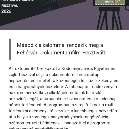
Második alkalommal rendezik meg a
Fehérvári Dokumentumfilm Fesztivált.
Az október 8-10-e között a Kodolányi János Egyetemen
zajló fesztivál célja a dokumentumfilmes műfaj
népszerűsítése mellett a közösségépítés, az érzékenyítés
és a hagyományok tisztelete. A többnapos rendezvényen
hazai és nemzetközi alkotások mutatják be a világ
sokszínű-ségét, a társadalmi kihívásokat és a mindennapi
hősök történeteit. A programban szereplő filmek a múlt
történelmi eseményeitől kezdve, a kisebbségek helyzetén
át a helyi közösségek hagyományainak megőrzéséig
számos területet érintenek – hangzott el a programot
beharangozó sajtótájékoztatón.