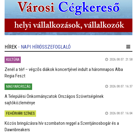
HÍREK
- NAPI HÍRÖSSZEFOGLALÓ
KULTÚRA
2026.08.07. 21:58
Zenél a tér! – végzős diákok koncertjével indult a háromnapos Alba
Regia Feszt
MAGYARORSZÁG
2026.08.07. 16:37
A Települési Önkormányzatok Országos Szövetségének
sajtóközleménye
FEHÉRVÁRI SZÍNES
2026.08.07. 16:04
Közös bringázásra hív szombaton reggel a Szentjánosbogár és a
Dawnbreakers