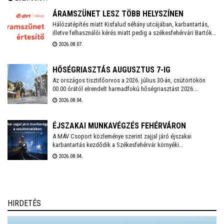
marad érvényben. Székesfehérváron továbbra is működnek az
ivókutak, emellett klimatizált helyiségek is várják a lakosságot a
ÁRAMSZÜNET LESZ TÖBB HELYSZÍNEN
hőségben.
Hálózatépítés miatt Kisfalud néhány utcájában, karbantartás,
illetve felhasználói kérés miatt pedig a székesfehérvári Bartók
Béla téren, valamint a Bem József utcában és annak környékén
2026.08.07.
lesz áramszünet augusztus 10-én.
HŐSÉGRIASZTÁS AUGUSZTUS 7-IG
Az országos tisztifőorvos a 2026. július 30-án, csütörtökön
00.00 órától elrendelt harmadfokú hőségriasztást 2026.
augusztus 7-én, pénteken 24.00 óráig meghosszabbította.
2026.08.04.
Székesfehérváron továbbra is működnek az ivókutak, emellett
klimatizált helyiségek is várják a lakosságot a hőségben. A
város polgármestere mindenkit arra kér, hogy figyeljünk
ÉJSZAKAI MUNKAVÉGZÉS FEHÉRVÁRON
egymásra, kiemelten a környezetünkben élő idős emberekre,
A MÁV Csoport közleménye szerint zajjal járó éjszakai
valamint vigyázzunk a háziállatainkra is.
karbantartás kezdődik a Székesfehérvár környéki
vasútvonalakon augusztus 6-án. Székesfehérváron augusztus
2026.08.04.
17-18. között kell éjszaka zajterhelésre számítani.
HIRDETÉS