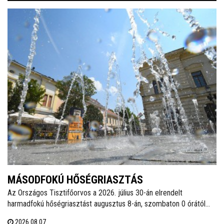
MÁSODFOKÚ HŐSÉGRIASZTÁS
Az Országos Tisztifőorvos a 2026. július 30-án elrendelt
harmadfokú hőségriasztást augusztus 8-án, szombaton 0 órától
másodfokúra mérsékelte, amely augusztus 11-én, kedden éjfélig
2026.08.07.