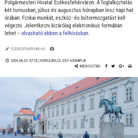
Polgármesteri Hivatal Székesfehérváron. A foglalkoztatás
két turnusban, július és augusztus hónapban lesz napi hat
órában. Fizikai munkát, eszköz- és bútormozgatást kell
végezni. Jelentkezni kizárólag elektronikus formában
lehet –
olvasható ebben a felhívásban
.
SZEKESFEHERVAR.HU
.
2026.06.25. 07:23 |
KÖRÜLBELÜL EGY HÓNAPJA
MEGOSZTÁS: