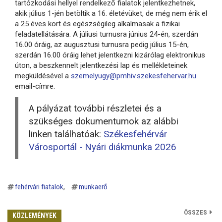
tartózkodási hellyel rendelkező fialatok jelentkezhetnek,
akik július 1-jén betöltik a 16. életévüket, de még nem érik el
a 25 éves kort és egészségileg alkalmasak a fizikai
feladatellátására. A júliusi turnusra június 24-én, szerdán
16.00 óráig, az augusztusi turnusra pedig július 15-én,
szerdán 16.00 óráig lehet jelentkezni kizárólag elektronikus
úton, a beszkennelt jelentkezési lap és mellékleteinek
megküldésével a
szemelyugy@pmhiv.szekesfehervar.hu
email-címre.
A pályázat további részletei és a
szükséges dokumentumok az alábbi
linken találhatóak:
Székesfehérvár
Városportál - Nyári diákmunka 2026
fehérvári fiatalok
munkaerő
ÖSSZES
KÖZLEMÉNYEK