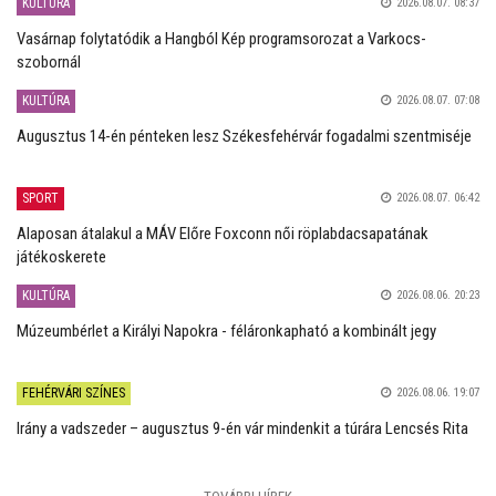
KULTÚRA
2026.08.07. 08:37
Vasárnap folytatódik a Hangból Kép programsorozat a Varkocs-
szobornál
KULTÚRA
2026.08.07. 07:08
Augusztus 14-én pénteken lesz Székesfehérvár fogadalmi szentmiséje
SPORT
2026.08.07. 06:42
Alaposan átalakul a MÁV Előre Foxconn női röplabdacsapatának
játékoskerete
KULTÚRA
2026.08.06. 20:23
Múzeumbérlet a Királyi Napokra - féláronkapható a kombinált jegy
FEHÉRVÁRI SZÍNES
2026.08.06. 19:07
Irány a vadszeder – augusztus 9-én vár mindenkit a túrára Lencsés Rita