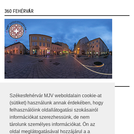
360 FEHÉRVÁR
RSS
Székesfehérvár MJV weboldalain cookie-at
(sütiket) használunk annak érdekében, hogy
A HONLAP 2017.03.31-I ÁLLAPOTA
felhasználóink oldallátogatási szokásairól
információkat szerezhessünk, de nem
JOGI NYILATKOZAT
tárolunk személyes információkat. Ön az
IMPRESSZUM
oldal meglátogatásával hozzájárul a a