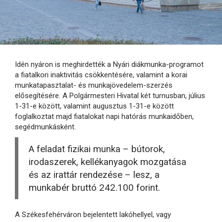
Idén nyáron is meghirdették a Nyári diákmunka-programot
a fiatalkori inaktivitás csökkentésére, valamint a korai
munkatapasztalat- és munkajövedelem-szerzés
elősegítésére. A Polgármesteri Hivatal két turnusban, július
1-31-e között, valamint augusztus 1-31-e között
foglalkoztat majd fiatalokat napi hatórás munkaidőben,
segédmunkásként.
A feladat fizikai munka – bútorok,
irodaszerek, kellékanyagok mozgatása
és az irattár rendezése – lesz, a
munkabér bruttó 242.100 forint.
A Székesfehérváron bejelentett lakóhellyel, vagy