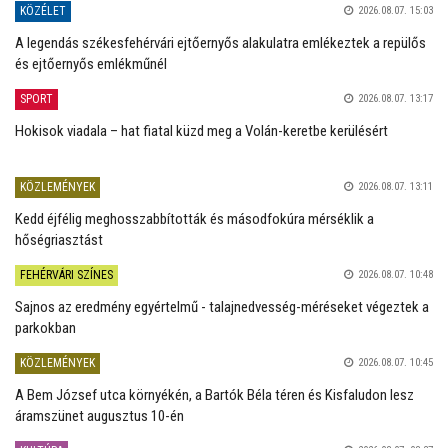
KÖZÉLET
2026.08.07. 15:03
A legendás székesfehérvári ejtőernyős alakulatra emlékeztek a repülős
és ejtőernyős emlékműnél
SPORT
2026.08.07. 13:17
Hokisok viadala – hat fiatal küzd meg a Volán-keretbe kerülésért
KÖZLEMÉNYEK
2026.08.07. 13:11
Kedd éjfélig meghosszabbították és másodfokúra mérséklik a
hőségriasztást
FEHÉRVÁRI SZÍNES
2026.08.07. 10:48
Sajnos az eredmény egyértelmű - talajnedvesség-méréseket végeztek a
parkokban
KÖZLEMÉNYEK
2026.08.07. 10:45
A Bem József utca környékén, a Bartók Béla téren és Kisfaludon lesz
áramszünet augusztus 10-én