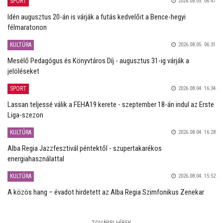
SPORT
2026.08.05. 06:47
Idén augusztus 20-án is várják a futás kedvelőit a Bence-hegyi
félmaratonon
KULTÚRA
2026.08.05. 06:31
Mesélő Pedagógus és Könyvtáros Díj - augusztus 31-ig várják a
jelöléseket
SPORT
2026.08.04. 16:34
Lassan teljessé válik a FEHA19 kerete - szeptember 18-án indul az Erste
Liga-szezon
KULTÚRA
2026.08.04. 16:28
Alba Regia Jazzfesztivál péntektől - szupertakarékos
energiahasználattal
KULTÚRA
2026.08.04. 15:52
A közös hang – évadot hirdetett az Alba Regia Szimfonikus Zenekar
TOVÁBBI HÍREK