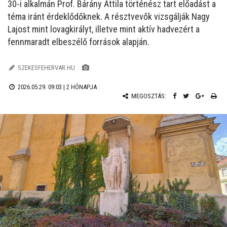
30-i alkalmán Prof. Bárány Attila történész tart előadást a
téma iránt érdeklődőknek. A résztvevők vizsgálják Nagy
Lajost mint lovagkirályt, illetve mint aktív hadvezért a
fennmaradt elbeszélő források alapján.
SZEKESFEHERVAR.HU
.
2026.05.29. 09:03 |
2 HÓNAPJA
MEGOSZTÁS: