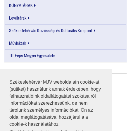
KÖNYVTÁRAK
Levéltárak
Székesfehérvári Közösségi és Kulturális Központ
Művházak
TIT Fejér Megyei Egyesülete
RSS
Székesfehérvár MJV weboldalain cookie-at
(sütiket) használunk annak érdekében, hogy
A HONLAP 2017.03.31-I ÁLLAPOTA
felhasználóink oldallátogatási szokásairól
információkat szerezhessünk, de nem
JOGI NYILATKOZAT
tárolunk személyes információkat. Ön az
IMPRESSZUM
oldal meglátogatásával hozzájárul a a
cookie-k használatához.
MÉDIAAJÁNLAT