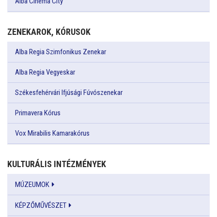
Alba Cinema City
ZENEKAROK, KÓRUSOK
Alba Regia Szimfonikus Zenekar
Alba Regia Vegyeskar
Székesfehérvári Ifjúsági Fúvószenekar
Primavera Kórus
Vox Mirabilis Kamarakórus
KULTURÁLIS INTÉZMÉNYEK
MÚZEUMOK
KÉPZŐMŰVÉSZET