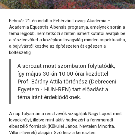
Február 21-én indult a Fehérvári Lovagi Akadémia –
Academia Equestris Albensis programja, amelynek során a
téma legjobb, nemzetközi szinten ismert kutatói avatják be
a résztvevőket a középkori lovagvilág minden aspektusába,
a bajvívástól kezdve az építészeten át egészen a
költészetig.
A sorozat most szombaton folytatódik,
így május 30-án 10.00 órai kezdettel
Prof. Bárány Attila történész (Debreceni
Egyetem - HUN-REN) tart előadást a
téma iránt érdeklődőknek.
A nap folyamán a résztvevők vizsgálják Nagy Lajost mint
lovagkirályt, illetve mint aktív hadvezért a fennmaradt
elbeszélő források (Küküllei János, Névtelen Minorita,
Villani-fivérek) alapján. Szó lesz a keresztes