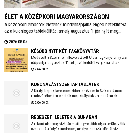
ÉLET A KÖZÉPKORI MAGYARORSZÁGON
A középkori emberek életének mindennapjaiba enged betekintést
az a különleges tablókiállítás, amely augusztus 1-jén nyílt meg
Székesfehérváron, a Városi Levéltár és Kutatóintézetben. A tárlat
2026.08.05.
bemutatja többek között az étkezési szokásokat, a lakótereket,
az oktatást, a szórakozást és számos egyéb fontos életteret és
KÉSŐBB NYIT KÉT TAGKÖNYVTÁR
szokást.
Módosult a Széna Téri, illetve a Zsolt Utcai Tagkönyvtár nyitási
időpontja: augusztus 11-től, jövő keddtől várják ismét az
olvasókat. A csütörtökre tervezett Zümmögő foglalkozás is
2026.08.05.
elmarad emiatt.
KORONÁZÁSI SZERTARTÁSJÁTÉK
A Királyi Napok keretében ebben az évben is Szikora János
rendezésében ismerhetjük meg királyaink uralkodásának
történetét. Idén újra a Nemzeti Emlékhely ad otthont a
2026.08.05.
koronázásokról szóló előadásoknak.
RÉGÉSZETI LELETEK A DUNÁBAN
A rekord alacsony vízállás miatt egyre több olyan terület válik
szabaddá a folyók medrében, amelyet hosszú időn át víz