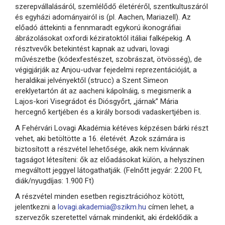
szerepvállalásáról, szemlélődő életéréről, szentkultuszáról
és egyházi adományairól is (pl. Aachen, Mariazell). Az
előadó áttekinti a fennmaradt egykorú ikonográfiai
ábrázolásokat oxfordi kéziratoktól itáliai falképekig. A
résztvevők betekintést kapnak az udvari, lovagi
művészetbe (kódexfestészet, szobrászat, ötvösség), de
végigjárják az Anjou-udvar fejedelmi reprezentációját, a
heraldikai jelvényektől (strucc) a Szent Simeon
ereklyetartón át az aacheni kápolnáig, s megismerik a
Lajos-kori Visegrádot és Diósgyőrt, „járnak” Mária
hercegnő kertjében és a király borsodi vadaskertjében is.
A Fehérvári Lovagi Akadémia kétéves képzésen bárki részt
vehet, aki betöltötte a 16. életévét. Azok számára is
biztosított a részvétel lehetősége, akik nem kívánnak
tagságot létesíteni: ők az előadásokat külön, a helyszínen
megváltott jeggyel látogathatják. (Felnőtt jegyár: 2.200 Ft,
diák/nyugdíjas: 1.900 Ft)
A részvétel minden esetben regisztrációhoz kötött,
jelentkezni a
lovagi.akademia@szikm.hu
címen lehet, a
szervezők szeretettel várnak mindenkit, aki érdeklődik a