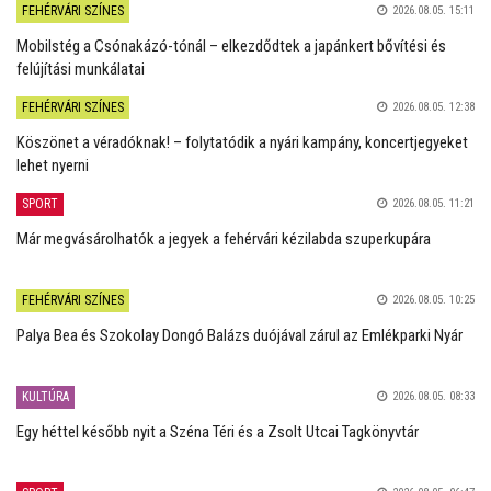
FEHÉRVÁRI SZÍNES
2026.08.05. 15:11
Mobilstég a Csónakázó-tónál – elkezdődtek a japánkert bővítési és
felújítási munkálatai
FEHÉRVÁRI SZÍNES
2026.08.05. 12:38
Köszönet a véradóknak! – folytatódik a nyári kampány, koncertjegyeket
lehet nyerni
SPORT
2026.08.05. 11:21
Már megvásárolhatók a jegyek a fehérvári kézilabda szuperkupára
FEHÉRVÁRI SZÍNES
2026.08.05. 10:25
Palya Bea és Szokolay Dongó Balázs duójával zárul az Emlékparki Nyár
KULTÚRA
2026.08.05. 08:33
Egy héttel később nyit a Széna Téri és a Zsolt Utcai Tagkönyvtár