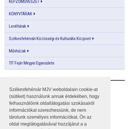
KÉPZŐMŰVÉSZET
KÖNYVTÁRAK
Levéltárak
Székesfehérvári Közösségi és Kulturális Központ
Művházak
TIT Fejér Megyei Egyesülete
RSS
Székesfehérvár MJV weboldalain cookie-at
(sütiket) használunk annak érdekében, hogy
A HONLAP 2017.03.31-I ÁLLAPOTA
felhasználóink oldallátogatási szokásairól
információkat szerezhessünk, de nem
JOGI NYILATKOZAT
tárolunk személyes információkat. Ön az
IMPRESSZUM
oldal meglátogatásával hozzájárul a a