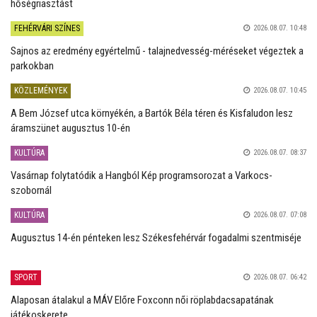
hőségriasztást
FEHÉRVÁRI SZÍNES
2026.08.07. 10:48
Sajnos az eredmény egyértelmű - talajnedvesség-méréseket végeztek a
parkokban
KÖZLEMÉNYEK
2026.08.07. 10:45
A Bem József utca környékén, a Bartók Béla téren és Kisfaludon lesz
áramszünet augusztus 10-én
KULTÚRA
2026.08.07. 08:37
Vasárnap folytatódik a Hangból Kép programsorozat a Varkocs-
szobornál
KULTÚRA
2026.08.07. 07:08
Augusztus 14-én pénteken lesz Székesfehérvár fogadalmi szentmiséje
SPORT
2026.08.07. 06:42
Alaposan átalakul a MÁV Előre Foxconn női röplabdacsapatának
játékoskerete