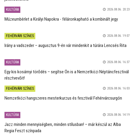
KULTÚRA
2026.08.06. 20:23
Múzeumbérlet a Királyi Napokra - féláronkapható a kombinált jegy
FEHÉRVÁRI SZÍNES
2026.08.06. 19:07
Irány a vadszeder – augusztus 9-én vár mindenkit a túrára Lencsés Rita
KULTÚRA
2026.08.06. 16:37
Egy kis kosárnyi törődés – segítse Ön is a Nemzetközi Néptáncfesztivál
résztvevőit!
FEHÉRVÁRI SZÍNES
2026.08.06. 16:03
Nemzetközi hangszeres mesterkurzus és fesztivál Fehérvárcsurgón
KULTÚRA
2026.08.06. 14:19
Jazz minden mennyiségben, minden stílusban! – már készül az Alba
Regia Feszt színpada