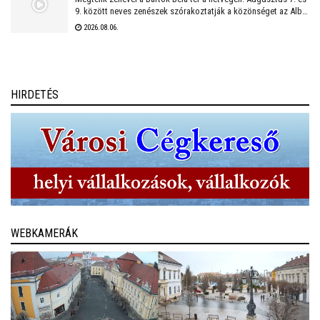
9. között neves zenészek szórakoztatják a közönséget az Alba
Regia Feszten. Fellép többek között az Oláh Dezső Vibratone
2026.08.06.
Quartet, a Budapest Ragtime Band, a Vörös Tamás Projekt és a
Tomor Barnabás Projekt.
HIRDETÉS
WEBKAMERÁK