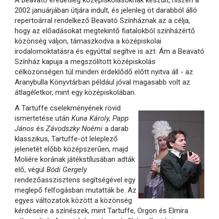
A beavató eredetileg középiskolásoknak készült, hiszen a
2002 januárjában útjára indult, és jelenleg öt darabból álló
repertoárral rendelkező Beavató Színháznak az a célja,
hogy az előadásokat megtekintő fiatalokból színházértő
közönség váljon, támaszkodva a középiskolai
irodalomoktatásra és egyúttal segítve is azt. Ám a Beavató
Színház kapuja a megszólított középiskolás
célközönségen túl minden érdeklődő előtt nyitva áll - az
Aranybulla Könyvtárban például jóval magasabb volt az
átlagéletkor, mint egy középiskolában.
A Tartuffe cselekményének rövid
ismertetése után
Kuna Károly, Papp
János
és
Závodszky Noémi
a darab
klasszikus, Tartuffe-öt leleplező
jelenetét előbb középszerűen, majd
Moliére korának játékstílusában adták
elő, végül
Bódi Gergely
rendezőasszisztens segítségével egy
meglepő felfogásban mutatták be. Az
egyes változatok között a közönség
kérdéseire a színészek, mint Tartuffe, Orgon és Elmira