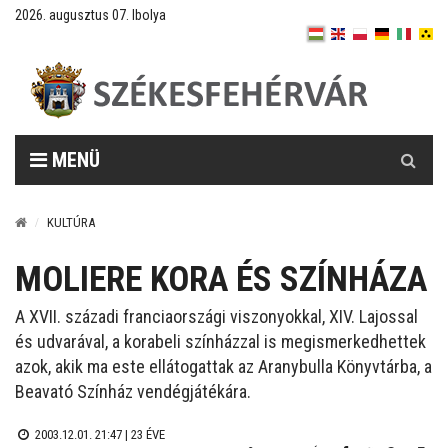
2026. augusztus 07. Ibolya
Keresés
MENÜ
KULTÚRA
MOLIERE KORA ÉS SZÍNHÁZA
A XVII. századi franciaországi viszonyokkal, XIV. Lajossal
és udvarával, a korabeli színházzal is megismerkedhettek
azok, akik ma este ellátogattak az Aranybulla Könyvtárba, a
Beavató Színház vendégjátékára.
2003.12.01. 21:47 |
23 ÉVE