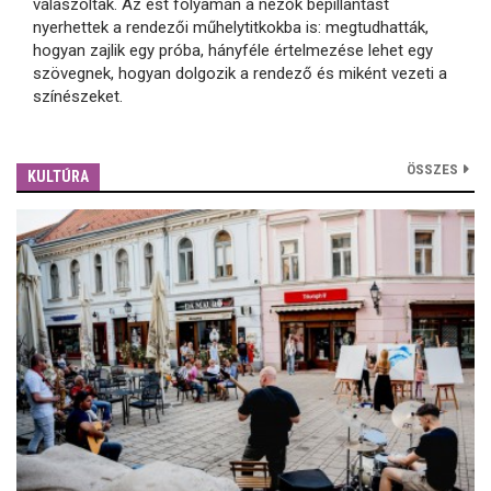
válaszoltak. Az est folyamán a nézők bepillantást
nyerhettek a rendezői műhelytitkokba is: megtudhatták,
hogyan zajlik egy próba, hányféle értelmezése lehet egy
szövegnek, hogyan dolgozik a rendező és miként vezeti a
színészeket.
ÖSSZES
KULTÚRA