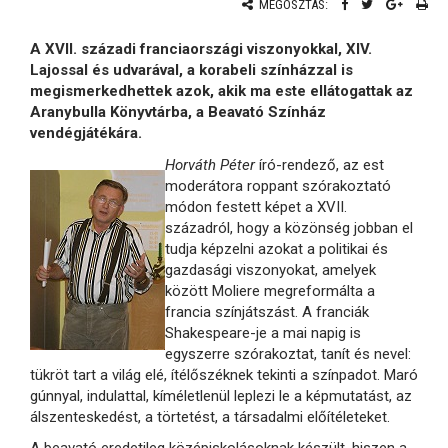
MEGOSZTÁS:
A XVII. századi franciaországi viszonyokkal, XIV.
Lajossal és udvarával, a korabeli színházzal is
megismerkedhettek azok, akik ma este ellátogattak az
Aranybulla Könyvtárba, a Beavató Színház
vendégjátékára.
Horváth Péter
író-rendező, az est
moderátora roppant szórakoztató
módon festett képet a XVII.
századról, hogy a közönség jobban el
tudja képzelni azokat a politikai és
gazdasági viszonyokat, amelyek
között Moliere megreformálta a
francia színjátszást. A franciák
Shakespeare-je a mai napig is
egyszerre szórakoztat, tanít és nevel:
tükröt tart a világ elé, ítélőszéknek tekinti a színpadot. Maró
gúnnyal, indulattal, kíméletlenül leplezi le a képmutatást, az
álszenteskedést, a törtetést, a társadalmi előítéleteket.