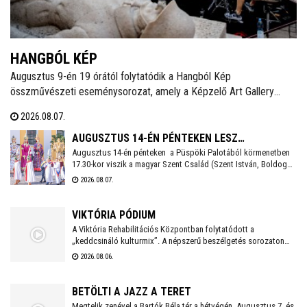
HANGBÓL KÉP
Augusztus 9-én 19 órától folytatódik a Hangból Kép
összművészeti eseménysorozat, amely a Képzelő Art Gallery
művészeti közösségéhez kapcsolódó kezdeményezésként,
2026.08.07.
Székesfehérvár Önkormányzata támogatásával valósul meg a
Belvárosban.
AUGUSZTUS 14-ÉN PÉNTEKEN LESZ
Augusztus 14-én pénteken a Püspöki Palotából körmenetben
SZÉKESFEHÉRVÁR FOGADALMI SZENTMISÉJE
17.30-kor viszik a magyar Szent Család (Szent István, Boldog
Gizella, Szent Imre) ereklyéit a Székesegyházba. Az ereklyék
2026.08.07.
elhelyezése után 18 órakor kezdődik a koncelebrált ünnepi
szentmise Spányi Antal vezetésével.
VIKTÓRIA PÓDIUM
A Viktória Rehabilitációs Központban folytatódott a
„keddcsináló kulturmix”. A népszerű beszélgetés sorozaton
ezúttal is kivételes vendégek tisztelték meg a Viktória Pódium
2026.08.06.
rendezvényét.
BETÖLTI A JAZZ A TERET
Megtelik zenével a Bartók Béla tér a hétvégén. Augusztus 7. és