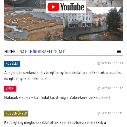
HÍREK
- NAPI HÍRÖSSZEFOGLALÓ
KÖZÉLET
2026.08.07. 15:03
A legendás székesfehérvári ejtőernyős alakulatra emlékeztek a repülős
és ejtőernyős emlékműnél
SPORT
2026.08.07. 13:17
Hokisok viadala – hat fiatal küzd meg a Volán-keretbe kerülésért
KÖZLEMÉNYEK
2026.08.07. 13:11
Kedd éjfélig meghosszabbították és másodfokúra mérséklik a