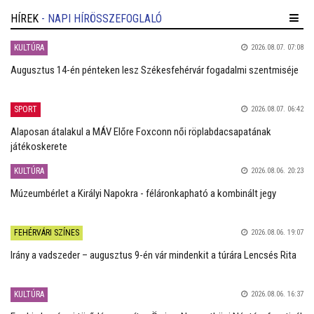
HÍREK
- NAPI HÍRÖSSZEFOGLALÓ
KULTÚRA
2026.08.07. 07:08
Augusztus 14-én pénteken lesz Székesfehérvár fogadalmi szentmiséje
SPORT
2026.08.07. 06:42
Alaposan átalakul a MÁV Előre Foxconn női röplabdacsapatának
játékoskerete
KULTÚRA
2026.08.06. 20:23
Múzeumbérlet a Királyi Napokra - féláronkapható a kombinált jegy
FEHÉRVÁRI SZÍNES
2026.08.06. 19:07
Irány a vadszeder – augusztus 9-én vár mindenkit a túrára Lencsés Rita
KULTÚRA
2026.08.06. 16:37