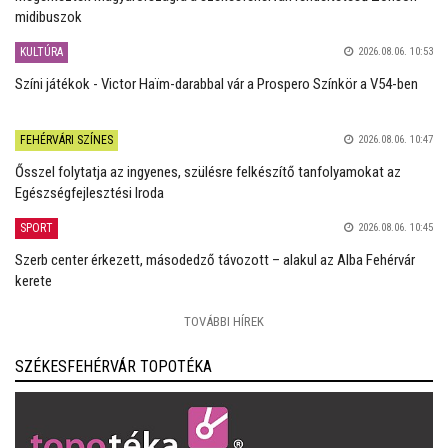
midibuszok
KULTÚRA
2026.08.06. 10:53
Színi játékok - Victor Haïm-darabbal vár a Prospero Színkör a V54-ben
FEHÉRVÁRI SZÍNES
2026.08.06. 10:47
Ősszel folytatja az ingyenes, szülésre felkészítő tanfolyamokat az
Egészségfejlesztési Iroda
SPORT
2026.08.06. 10:45
Szerb center érkezett, másodedző távozott – alakul az Alba Fehérvár
kerete
TOVÁBBI HÍREK
SZÉKESFEHÉRVÁR TOPOTÉKA