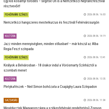
Egy kis kosárnyi törődés – segítse Ön is a Nemzetközi Néptáncfesztivál
résztvevőit!
FEHÉRVÁRI SZÍNES
2026.08.06. 16:03
Nemzetközi hangszeres mesterkurzus és fesztivál Fehérvárcsurgón
KULTÚRA
2026.08.06. 14:19
Jazz minden mennyiségben, minden stílusban! – már készül az Alba
Regia Feszt színpada
FEHÉRVÁRI SZÍNES
2026.08.06. 13:41
Királyok a Belvárosban - 18 órakor indul a Vörösmarty Színháztól a
szombati menet
KULTÚRA
2026.08.06. 13:35
Pletykafészek – Neil Simon bohózata a Csajághy Laura Színpadon
GAZDASÁG
2026.08.06. 11:04
Megérkeztek Magyarországra a székesfehérvári rendeltetésű Zonson