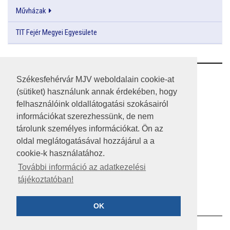
Művházak
TIT Fejér Megyei Egyesülete
RSS
Székesfehérvár MJV weboldalain cookie-at
(sütiket) használunk annak érdekében, hogy
A HONLAP 2017.03.31-I ÁLLAPOTA
felhasználóink oldallátogatási szokásairól
információkat szerezhessünk, de nem
JOGI NYILATKOZAT
tárolunk személyes információkat. Ön az
IMPRESSZUM
oldal meglátogatásával hozzájárul a a
cookie-k használatához.
MÉDIAAJÁNLAT
További információ az adatkezelési
tájékoztatóban!
KÖZÉRDEKŰ ADATOK
ADATVÉDELEM
OK
©2023 SZÉKESFEHÉRVÁR MEGYEI JOGÚ VÁROS