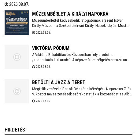
2026.08.07.
elhelyezése után 18 órakor kezdődik a koncelebrált ünnepi
szentmise Spányi Antal vezetésével.
MÚZEUMBÉRLET A KIRÁLYI NAPOKRA
Múzeumbérlettel kedveskedik látogatóinak a Szent István
Király Múzeum a Székesfehérvári Királyi Napok idején. Most
féláron, 5.300 forintért lehet megvenni a kombinált belépőt,
2026.08.06.
mellyel az összes fehérvári kiállítóhely látogatható lesz az
ünnepi időszakban.
VIKTÓRIA PÓDIUM
A Viktória Rehabilitációs Központban folytatódott a
„keddcsináló kulturmix”. A népszerű beszélgetés sorozaton
ezúttal is kivételes vendégek tisztelték meg a Viktória Pódium
2026.08.06.
rendezvényét.
BETÖLTI A JAZZ A TERET
Megtelik zenével a Bartók Béla tér a hétvégén. Augusztus 7. és
9. között neves zenészek szórakoztatják a közönséget az Alba
Regia Feszten. Fellép többek között az Oláh Dezső Vibratone
2026.08.06.
Quartet, a Budapest Ragtime Band, a Vörös Tamás Projekt és a
Tomor Barnabás Projekt.
HIRDETÉS