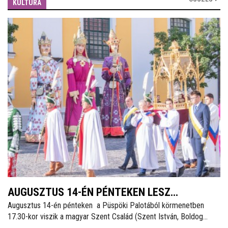
KULTÚRA
AUGUSZTUS 14-ÉN PÉNTEKEN LESZ
Augusztus 14-én pénteken a Püspöki Palotából körmenetben
SZÉKESFEHÉRVÁR FOGADALMI SZENTMISÉJE
17.30-kor viszik a magyar Szent Család (Szent István, Boldog
Gizella, Szent Imre) ereklyéit a Székesegyházba. Az ereklyék