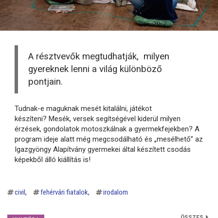
A résztvevők megtudhatják, milyen
gyereknek lenni a világ különböző
pontjain.
Tudnak-e maguknak mesét kitalálni, játékot
készíteni? Mesék, versek segítségével kiderül milyen
érzések, gondolatok motoszkálnak a gyermekfejekben? A
program ideje alatt még megcsodálható és „mesélhető” az
Igazgyöngy Alapítvány gyermekei által készített csodás
képekből álló kiállítás is!
civil
fehérvári fiatalok
irodalom
ÖSSZES