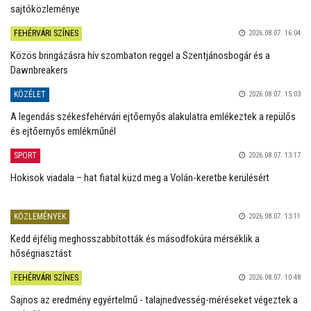
sajtóközleménye
FEHÉRVÁRI SZÍNES
2026.08.07. 16:04
Közös bringázásra hív szombaton reggel a Szentjánosbogár és a
Dawnbreakers
KÖZÉLET
2026.08.07. 15:03
A legendás székesfehérvári ejtőernyős alakulatra emlékeztek a repülős
és ejtőernyős emlékműnél
SPORT
2026.08.07. 13:17
Hokisok viadala – hat fiatal küzd meg a Volán-keretbe kerülésért
KÖZLEMÉNYEK
2026.08.07. 13:11
Kedd éjfélig meghosszabbították és másodfokúra mérséklik a
hőségriasztást
FEHÉRVÁRI SZÍNES
2026.08.07. 10:48
Sajnos az eredmény egyértelmű - talajnedvesség-méréseket végeztek a