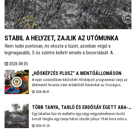
STABIL A HELYZET, ZAJLIK AZ UTÓMUNKA
Nem tudni pontosan, mi okozta a tüzet, azonban végül a
legmagasabb, 5-ös szintre kellett emelni a besorolását. A
zártkertek és lakóépületek mellett a MOL telepe is kiemelt
2026.08.05.
kockázatott jelentett - tájékoztatott közösségi oldalán dr. Cser-
Palkovics András polgármester. A környék két utcáiból hatvanegy
„HŐSKÉPZÉS PLUSZ” A MENTŐÁLLOMÁSON
embert menekítettek ki, őket már visszaengedték otthonukba.
A nyári szünidőben kibővített Hősképző programmal várja az
életmentő hivatás iránt érdeklődő fiatalokat az Országos
Mentőszolgálat. Életmentő kiképzés, élményprogram,
2026.08.01.
pályaorientáció – ez a Hősképzés Plusz! A Székesfehérvári
Mentőállomáson augusztus 3-án, hétfőn 14 órakor kezdődik a
program, amelyre előzetesen kell jelentkezni a
TÖBB TANYA, TARLÓ ÉS ERDŐSÁV ÉGETT ABA-
czako.attila@mentok.hu email címen.
Egy lakatlan ház és mellette egy négy négyzetméteres tároló
BELSŐBÁRÁNDNÁL
borult lángba egy tanya hátsó részén július 19-én kora este a
63-as főút mellett, Aba-Belsőbárándnál. Az erős szélben a tűz
2026.07.20.
nagyon gyorsan terjedt, és az ingatlan első felében lévő
lakóépület, valamint körülötte az aljnövényzet és az udvaron