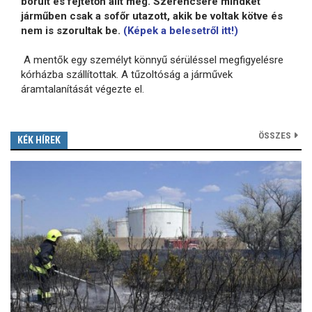
borult és fejtetőn állt meg. Szerencsére mindkét
járműben csak a sofőr utazott, akik be voltak kötve és
nem is szorultak be.
(Képek a belesetről itt!)
A mentők egy személyt könnyű sérüléssel megfigyelésre
kórházba szállítottak. A tűzoltóság a járművek
áramtalanítását végezte el.
ÖSSZES
KÉK HÍREK