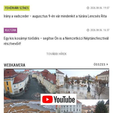
FEHÉRVÁRI SZÍNES
2026.08.06. 19:07
Irány a vadszeder – augusztus 9-én vár mindenkit a túrára Lencsés Rita
KULTÚRA
2026.08.06. 16:37
Egy kis kosárnyi törődés – segítse Ön is a Nemzetközi Néptáncfesztivál
résztvevőit!
TOVÁBBI HÍREK
ÖSSZES
WEBKAMERA