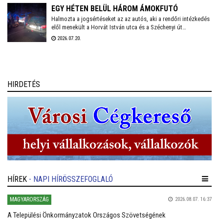
tárolt lom is meggyulladt.
EGY HÉTEN BELÜL HÁROM ÁMOKFUTÓ
Halmozta a jogsértéseket az az autós, aki a rendőri intézkedés
elől menekült a Horvát István utca és a Széchenyi út
kereszteződésétől. Végül több rendőri egység összehangolt
2026.07.20.
fellépésének köszönhetően Balatonvilágos térségében
elfogták.
HIRDETÉS
HÍREK
- NAPI HÍRÖSSZEFOGLALÓ
MAGYARORSZÁG
2026.08.07. 16:37
A Települési Önkormányzatok Országos Szövetségének