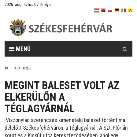
2026. augusztus 07. Ibolya
Keresés
MENÜ
KÉK HÍREK
MEGINT BALESET VOLT AZ
ELKERÜLŐN A
TÉGLAGYÁRNÁL
Viszonylag szerencsés kimenetelű baleset történt ma
délelőtt Székesfehérváron, a Téglagyárnál. A Szt. Flórián
körút és a Kiskút utca kereszteződésében, ahol egy