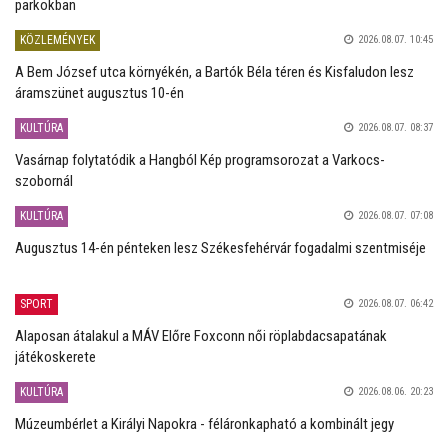
parkokban
KÖZLEMÉNYEK
2026.08.07. 10:45
A Bem József utca környékén, a Bartók Béla téren és Kisfaludon lesz
áramszünet augusztus 10-én
KULTÚRA
2026.08.07. 08:37
Vasárnap folytatódik a Hangból Kép programsorozat a Varkocs-
szobornál
KULTÚRA
2026.08.07. 07:08
Augusztus 14-én pénteken lesz Székesfehérvár fogadalmi szentmiséje
SPORT
2026.08.07. 06:42
Alaposan átalakul a MÁV Előre Foxconn női röplabdacsapatának
játékoskerete
KULTÚRA
2026.08.06. 20:23
Múzeumbérlet a Királyi Napokra - féláronkapható a kombinált jegy