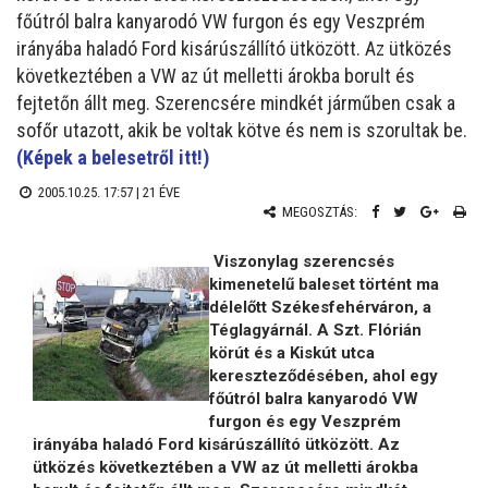
főútról balra kanyarodó VW furgon és egy Veszprém
irányába haladó Ford kisárúszállító ütközött. Az ütközés
következtében a VW az út melletti árokba borult és
fejtetőn állt meg. Szerencsére mindkét járműben csak a
sofőr utazott, akik be voltak kötve és nem is szorultak be.
(Képek a belesetről itt!)
2005.10.25. 17:57 |
21 ÉVE
MEGOSZTÁS:
Viszonylag szerencsés
kimenetelű baleset történt ma
délelőtt Székesfehérváron, a
Téglagyárnál. A Szt. Flórián
körút és a Kiskút utca
kereszteződésében, ahol egy
főútról balra kanyarodó VW
furgon és egy Veszprém
irányába haladó Ford kisárúszállító ütközött. Az
ütközés következtében a VW az út melletti árokba