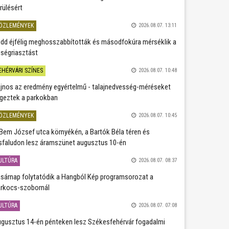
rülésért
ÖZLEMÉNYEK
2026.08.07. 13:11
dd éjfélig meghosszabbították és másodfokúra mérséklik a
ségriasztást
EHÉRVÁRI SZÍNES
2026.08.07. 10:48
jnos az eredmény egyértelmű - talajnedvesség-méréseket
geztek a parkokban
ÖZLEMÉNYEK
2026.08.07. 10:45
Bem József utca környékén, a Bartók Béla téren és
sfaludon lesz áramszünet augusztus 10-én
ULTÚRA
2026.08.07. 08:37
sárnap folytatódik a Hangból Kép programsorozat a
rkocs-szobornál
ULTÚRA
2026.08.07. 07:08
gusztus 14-én pénteken lesz Székesfehérvár fogadalmi