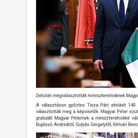
Délután megválasztották miniszterelnöknek Magya
A választáson győztes Tisza Párt elnökét 140 
választották meg a képviselők. Magyar Péter ezu
gratulált Magyar Péternek a miniszterelnökké vá
Bujdosó Andreától, Gulyás Gergelytől, Rétvári Benc