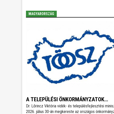
MAGYARORSZÁG
A TELEPÜLÉSI ÖNKORMÁNYZATOK
Dr. Lőrincz Viktória vidék- és településfejlesztési minis
ORSZÁGOS SZÖVETSÉGÉNEK
2026. július 30-án megkereste az országos önkormányz