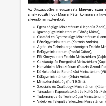
Az Országgyűlés megszavazta
Magyarország m
amely rögzíti, hogy Magyar Péter kormánya a köve
a leendő miniszterekkel:
Egészségügyi Minisztérium (Hegedűs Zsolt)
Igazságügyi Minisztérium (Görög Márta),
Oktatási és Gyermekügyi Minisztérium (Lanne
Pénzügyminisztérium (Kármán András),
Agrár- és Élelmiszergazdaságért Felelős Mi
Belügyminisztérium (Pósfai Gábor),
Élő Környezetért Felelős Minisztérium (Gajd
Gazdasági és Energetikai Minisztérium (Kapit
Honvédelmi Minisztérium (Ruszin-Szendi Ro
Közlekedési és Beruházási Minisztérium (Vit
Külügyminisztérium (Orbán Anita),
Miniszterelnökség (Ruff Bálint),
Szociális és Családügyi Minisztérium (Káta
Társadalmi Kapcsolatokért és Kultúráért Fele
Tudományos és Technológiai Minisztérium (
Vidék- és Településfejlesztési Minisztérium (