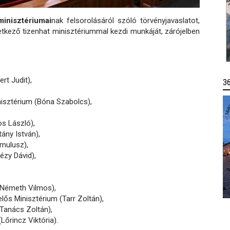
inisztériumai
nak felsorolásáról szóló törvényjavaslatot,
tkező tizenhat minisztériummal kezdi munkáját, zárójelben
,
rt Judit),
3
nisztérium (Bóna Szabolcs),
os László),
ány István),
mulusz),
ézy Dávid),
i-Németh Vilmos),
lős Minisztérium (Tarr Zoltán),
Tanács Zoltán),
Lőrincz Viktória).