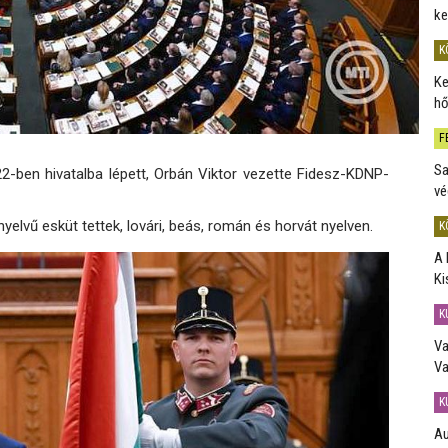
ke
K
Ke
hő
F
Sa
-ben hivatalba lépett, Orbán Viktor vezette Fidesz-KDNP-
vé
elvű esküt tettek, lovári, beás, román és horvát nyelven.
K
A 
Ki
K
Va
Va
K
Au