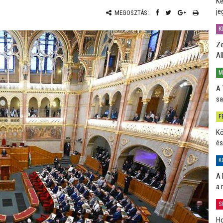
Ké
je
MEGOSZTÁS:
K
Ze
Al
M
A 
sa
F
Kö
és
K
A 
a 
S
Ho