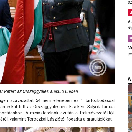
sz
S
Al
rö
K
Mú
je
W
r Pétert az Országgyűlés alakuló ülésén.
igen szavazattal, 54 nem ellenében és 1 tartózkodással
tán esküt tett az Országgyűlésben. Elsőként Sulyok Tamás
lasztásához. A miniszterelnök ezután a frakcióvezetőktől:
étől, valamint Toroczkai Lászlótól fogadta a gratulációkat.