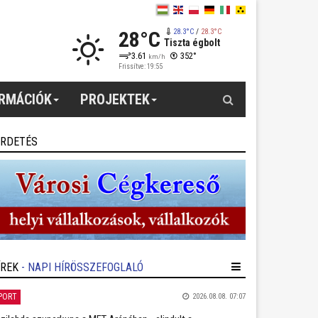
28°C
28.3°C
/
28.3°C
Tiszta égbolt
3.61
352°
km/h
Frissítve: 19:55
Keresés
ORMÁCIÓK
PROJEKTEK
IRDETÉS
ÍREK
- NAPI HÍRÖSSZEFOGLALÓ
PORT
2026.08.08. 07:07