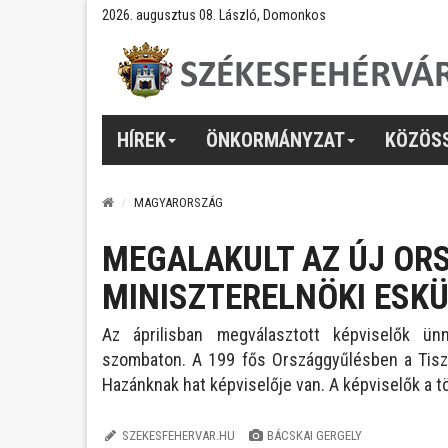
2026. augusztus 08. László, Domonkos
HÍREK
ÖNKORMÁNYZAT
KÖZÖS
MAGYARORSZÁG
MEGALAKULT AZ ÚJ ORS
MINISZTERELNÖKI ESK
Az áprilisban megválasztott képviselők ün
szombaton. A 199 fős Országgyűlésben a Tisza
Hazánknak hat képviselője van. A képviselők a tö
SZEKESFEHERVAR.HU
BÁCSKAI GERGELY