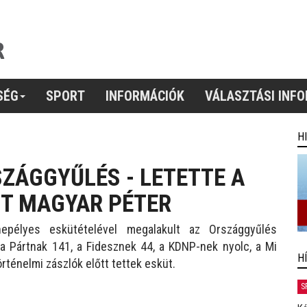
SÉG
SPORT
INFORMÁCIÓK
VÁLASZTÁSI INF
H
ZÁGGYŰLÉS - LETETTE A
ÜT MAGYAR PÉTER
nepélyes eskütételével megalakult az Országgyűlés
 Pártnak 141, a Fidesznek 44, a KDNP-nek nyolc, a Mi
H
rténelmi zászlók előtt tettek esküt.
S