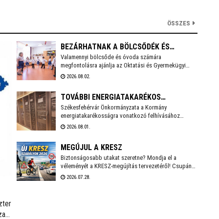
ÖSSZES
BEZÁRHATNAK A BÖLCSŐDÉK ÉS
Valamennyi bölcsőde és óvoda számára
ÓVODÁK
megfontolásra ajánlja az Oktatási és Gyermekügyi
Minisztérium a hőségriadó idejére a zárvatartás
2026.08.02.
lehetőségét, erről tájékoztatott Lannert Judit oktatási
és gyermekügyi miniszter Facebook-oldalán
TOVÁBBI ENERGIATAKARÉKOS
szombaton.
Székesfehérvár Önkormányzata a Kormány
INTÉZKEDÉSEKET VEZET BE
energiatakarékosságra vonatkozó felhívásához
SZÉKESFEHÉRVÁR
csatlakozva több intézkedést vezet be a
2026.08.01.
villamosenergia-felhasználás csökkentése érdekében.
A cél, hogy az önkormányzati feladatellátás zavartalan
MEGÚJUL A KRESZ
biztosítása mellett mérséklődjön az
energiafelhasználás, és a munkavállalók számára is
Biztonságosabb utakat szeretne? Mondja el a
biztonságos munkakörnyezetet lehessen fenntartani.
véleményét a KRESZ-megújítás tervezetéről! Csupán
10-15 percet vesz igénybe a Közlekedési és
2026.07.28.
Beruházási Minisztérium által készített kérdőív
kitöltése, amely többek között az elektromos rollerek
használatának kérdéskörét is érinti. A válaszadás
zter
anonim és önkéntes.
ati