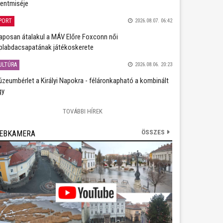
entmiséje
PORT
2026.08.07. 06:42
aposan átalakul a MÁV Előre Foxconn női
plabdacsapatának játékoskerete
ULTÚRA
2026.08.06. 20:23
zeumbérlet a Királyi Napokra - féláronkapható a kombinált
gy
TOVÁBBI HÍREK
ÖSSZES
EBKAMERA