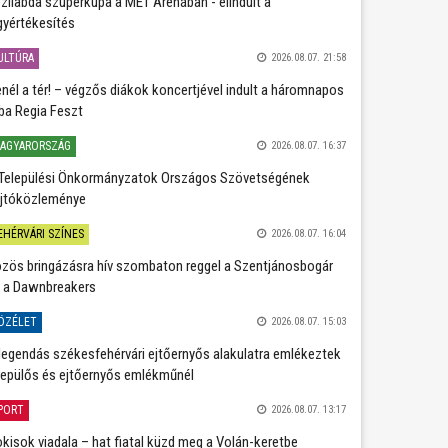
zilabda szuperkupa a MET Arénában - elindult a
gyértékesítés
ULTÚRA
2026.08.07. 21:58
nél a tér! – végzős diákok koncertjével indult a háromnapos
ba Regia Feszt
AGYARORSZÁG
2026.08.07. 16:37
Települési Önkormányzatok Országos Szövetségének
jtóközleménye
EHÉRVÁRI SZÍNES
2026.08.07. 16:04
zös bringázásra hív szombaton reggel a Szentjánosbogár
 a Dawnbreakers
ÖZÉLET
2026.08.07. 15:03
legendás székesfehérvári ejtőernyős alakulatra emlékeztek
repülős és ejtőernyős emlékműnél
PORT
2026.08.07. 13:17
kisok viadala – hat fiatal küzd meg a Volán-keretbe