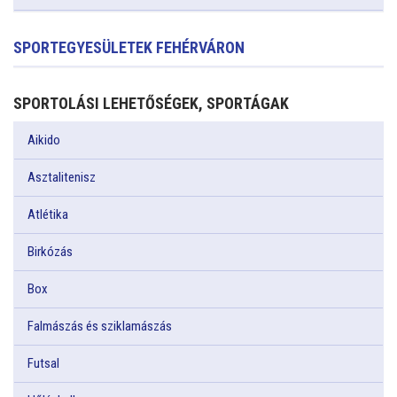
SPORTEGYESÜLETEK FEHÉRVÁRON
SPORTOLÁSI LEHETŐSÉGEK, SPORTÁGAK
Aikido
Asztalitenisz
Atlétika
Birkózás
Box
Falmászás és sziklamászás
Futsal