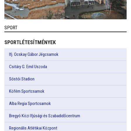
SPORT
SPORTLÉTESÍTMÉNYEK
Ifj. Ocskay Gábor Jégcsarnok
Csitáry G. Emil Uszoda
Sóstói Stadion
Köfém Sportcsarnok
Alba Regia Sportcsarnok
Bregyó Közi Ifjúsági és Szabadidőcentrum
Regionális Atlétikai Központ