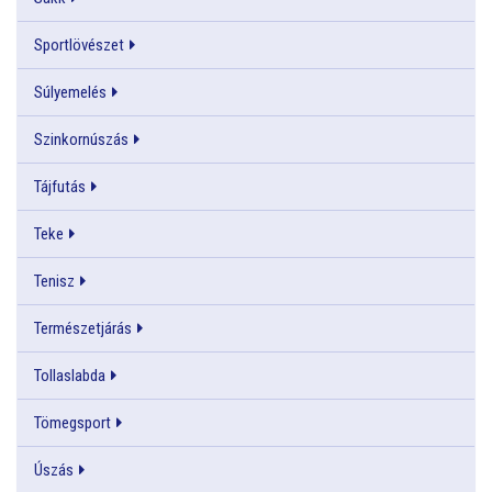
Sportlövészet
Súlyemelés
Szinkornúszás
Tájfutás
Teke
Tenisz
Természetjárás
Tollaslabda
Tömegsport
Úszás