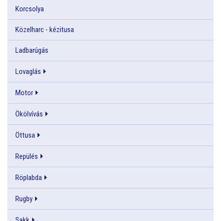
Korcsolya
Közelharc - kézitusa
Ladbarúgás
Lovaglás
Motor
Ökölvívás
Öttusa
Repülés
Röplabda
Rugby
Sakk