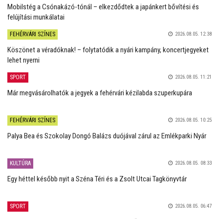
Mobilstég a Csónakázó-tónál – elkezdődtek a japánkert bővítési és
felújítási munkálatai
FEHÉRVÁRI SZÍNES
2026.08.05. 12:38
Köszönet a véradóknak! – folytatódik a nyári kampány, koncertjegyeket
lehet nyerni
SPORT
2026.08.05. 11:21
Már megvásárolhatók a jegyek a fehérvári kézilabda szuperkupára
FEHÉRVÁRI SZÍNES
2026.08.05. 10:25
Palya Bea és Szokolay Dongó Balázs duójával zárul az Emlékparki Nyár
KULTÚRA
2026.08.05. 08:33
Egy héttel később nyit a Széna Téri és a Zsolt Utcai Tagkönyvtár
SPORT
2026.08.05. 06:47