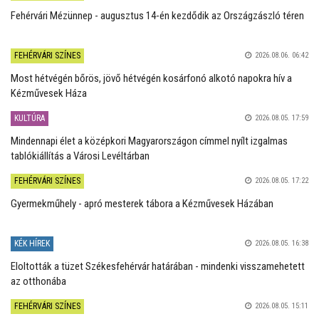
Fehérvári Mézünnep - augusztus 14-én kezdődik az Országzászló téren
FEHÉRVÁRI SZÍNES
2026.08.06. 06:42
Most hétvégén bőrös, jövő hétvégén kosárfonó alkotó napokra hív a
Kézművesek Háza
KULTÚRA
2026.08.05. 17:59
Mindennapi élet a középkori Magyarországon címmel nyílt izgalmas
tablókiállítás a Városi Levéltárban
FEHÉRVÁRI SZÍNES
2026.08.05. 17:22
Gyermekműhely - apró mesterek tábora a Kézművesek Házában
KÉK HÍREK
2026.08.05. 16:38
Eloltották a tüzet Székesfehérvár határában - mindenki visszamehetett
az otthonába
FEHÉRVÁRI SZÍNES
2026.08.05. 15:11