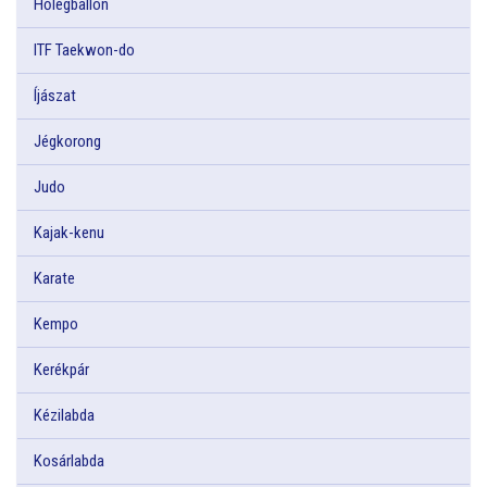
Hőlégballon
ITF Taekwon-do
Íjászat
Jégkorong
Judo
Kajak-kenu
Karate
Kempo
Kerékpár
Kézilabda
Kosárlabda