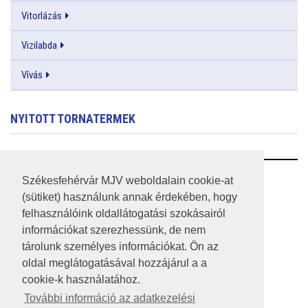
Vitorlázás
Vizilabda
Vívás
NYITOTT TORNATERMEK
RSS
Székesfehérvár MJV weboldalain cookie-at
(sütiket) használunk annak érdekében, hogy
A HONLAP 2017.03.31-I ÁLLAPOTA
felhasználóink oldallátogatási szokásairól
információkat szerezhessünk, de nem
JOGI NYILATKOZAT
tárolunk személyes információkat. Ön az
IMPRESSZUM
oldal meglátogatásával hozzájárul a a
cookie-k használatához.
MÉDIAAJÁNLAT
További információ az adatkezelési