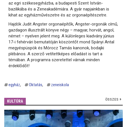
az egri székesegyházba, a budapesti Szent István-
bazilikába és a Zeneakadémiára. A gyár napjainkban is
kihat az egyházművészetre és az orgonaépítészetre.
Hajdók Judit Angster orgonaépítők, Angster-orgonák című,
gazdagon illusztrált könyve négy – magyar, horvát, angol,
német – nyelven jelent meg. A különleges kiadvány június
17-i fehérvári bemutatóján köszöntőt mond Spányi Antal
megyéspüspök és Mórocz Tamás kanonok, bodajki
plébános. A szerző vetítettképes előadást is tart a
témában. A programra szeretettel várnak minden
érdeklődőt!
egyház
Oktatás
zeneiskola
ÖSSZES
KULTÚRA