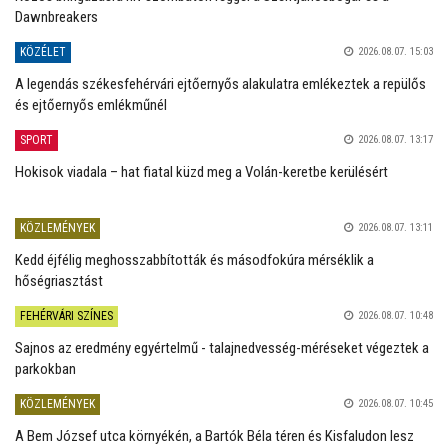
Dawnbreakers
KÖZÉLET
2026.08.07. 15:03
A legendás székesfehérvári ejtőernyős alakulatra emlékeztek a repülős
és ejtőernyős emlékműnél
SPORT
2026.08.07. 13:17
Hokisok viadala – hat fiatal küzd meg a Volán-keretbe kerülésért
KÖZLEMÉNYEK
2026.08.07. 13:11
Kedd éjfélig meghosszabbították és másodfokúra mérséklik a
hőségriasztást
FEHÉRVÁRI SZÍNES
2026.08.07. 10:48
Sajnos az eredmény egyértelmű - talajnedvesség-méréseket végeztek a
parkokban
KÖZLEMÉNYEK
2026.08.07. 10:45
A Bem József utca környékén, a Bartók Béla téren és Kisfaludon lesz