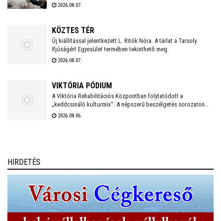
művészeti közösségéhez kapcsolódó kezdeményezésként,
2026.08.07.
Székesfehérvár Önkormányzata támogatásával valósul meg a
Belvárosban.
KÖZTES TÉR
Új kiállítással jelentkezett L. Ritók Nóra. A tárlat a Tarsoly
Ifjúságért Egyesület termében tekinthető meg.
2026.08.07.
VIKTÓRIA PÓDIUM
A Viktória Rehabilitációs Központban folytatódott a
„keddcsináló kulturmix”. A népszerű beszélgetés sorozaton
ezúttal is kivételes vendégek tisztelték meg a Viktória Pódium
2026.08.06.
rendezvényét.
HIRDETÉS