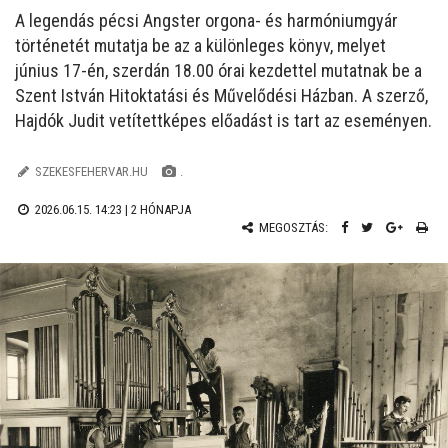
A legendás pécsi Angster orgona- és harmóniumgyár
történetét mutatja be az a különleges könyv, melyet
június 17-én, szerdán 18.00 órai kezdettel mutatnak be a
Szent István Hitoktatási és Művelődési Házban. A szerző,
Hajdók Judit vetítettképes előadást is tart az eseményen.
SZEKESFEHERVAR.HU
.
2026.06.15. 14:23 |
2 HÓNAPJA
MEGOSZTÁS: