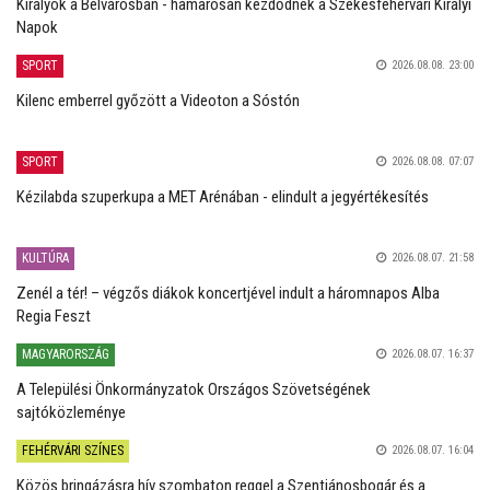
Királyok a Belvárosban - hamarosan kezdődnek a Székesfehérvári Királyi
Napok
SPORT
2026.08.08. 23:00
Kilenc emberrel győzött a Videoton a Sóstón
SPORT
2026.08.08. 07:07
Kézilabda szuperkupa a MET Arénában - elindult a jegyértékesítés
KULTÚRA
2026.08.07. 21:58
Zenél a tér! – végzős diákok koncertjével indult a háromnapos Alba
Regia Feszt
MAGYARORSZÁG
2026.08.07. 16:37
A Települési Önkormányzatok Országos Szövetségének
sajtóközleménye
FEHÉRVÁRI SZÍNES
2026.08.07. 16:04
Közös bringázásra hív szombaton reggel a Szentjánosbogár és a