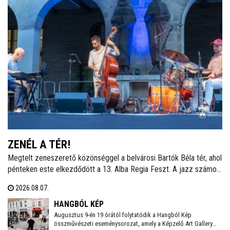
ZENÉL A TÉR!
Megtelt zeneszerető közönséggel a belvárosi Bartók Béla tér, ahol
pénteken este elkezdődött a 13. Alba Regia Feszt. A jazz számos
stílusát felvonultató zenei kavalkádot a Hang-Szín-Tér Művészeti
2026.08.07.
Iskola végzős diákjainak fellépése nyitotta. Itt és a Szent István
Király Múzeum Díszudvarán szombaton és vasárnap este is
HANGBÓL KÉP
ingyenes koncertek várják a fehérváriakat és minden kedves
Augusztus 9-én 19 órától folytatódik a Hangból Kép
összművészeti eseménysorozat, amely a Képzelő Art Gallery
vendéget.