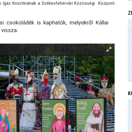
és Igaz Krisztinának a Székesfehérvári Közösségi Központ
Z
i csokoládék is kaphatók, melyekről Kállai
 vissza.
K