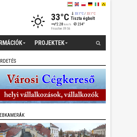
33°C
33.1°C
/
33.1°C
Tiszta égbolt
2.28
234°
km/h
Frissítve: 09:56
Keresés
ORMÁCIÓK
PROJEKTEK
IRDETÉS
EBKAMERÁK