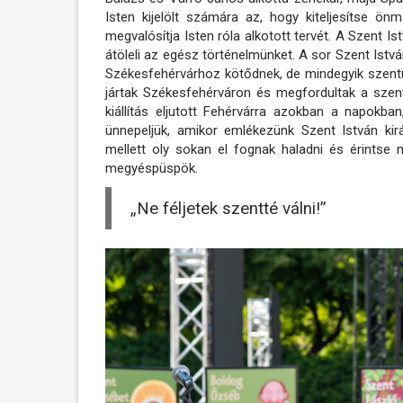
Isten kijelölt számára az, hogy kiteljesítse ön
megvalósítja Isten róla alkotott tervét. A Szent Is
átöleli az egész történelmünket. A sor Szent Istv
Székesfehérvárhoz kötődnek, de mindegyik szentünk
jártak Székesfehérváron és megfordultak a szen
kiállítás eljutott Fehérvárra azokban a napokb
ünnepeljük, amikor emlékezünk Szent István király
mellett oly sokan el fognak haladni és érintse
megyéspüspök.
„Ne féljetek szentté válni!”