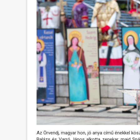
Az Örvendj, magyar hon, jó anya című énekkel kös
Balázs és Varró János alkotta zenekar, majd Spá