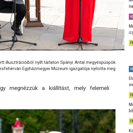
na
K
Mi
iz
F
tt illusztrációiból nyílt tárlaton Spányi Antal megyéspüspök
esfehérvári Egyházmegyei Múzeum igazgatója nyitotta meg
K
El
vi
y megnézzük a kiállítást, mely felemeli
F
Mo
bő
F
Kö