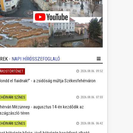
ÍREK
- NAPI HÍRÖSSZEFOGLALÓ
ÁROSTÖRTÉNET
2026.08.06. 09:52
ondd el fiaidnak!” - a zsidóság múltja Székesfehérváron
EHÉRVÁRI SZÍNES
2026.08.06. 07:03
hérvári Mézünnep - augusztus 14-én kezdődik az
szágzászló téren
EHÉRVÁRI SZÍNES
2026.08.06. 06:42
st hétvégén bőrös, jövő hétvégén kosárfonó alkotó