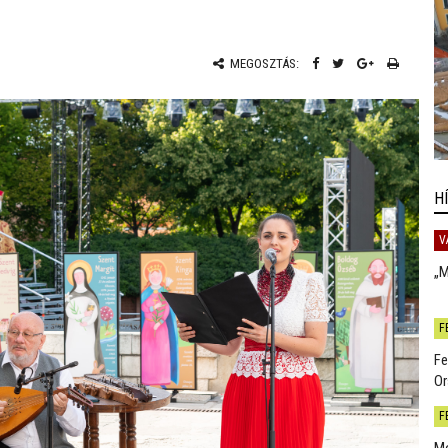
MEGOSZTÁS:
H
V
„M
F
Fe
Or
F
Mo