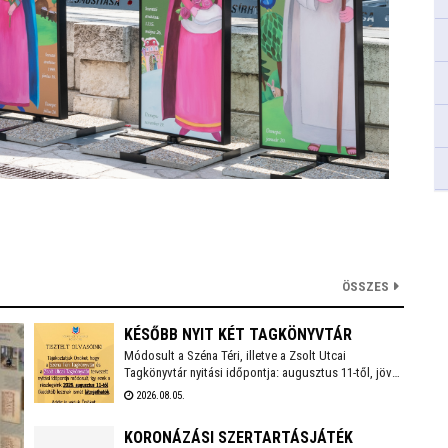
ÖSSZES
KÉSŐBB NYIT KÉT TAGKÖNYVTÁR
Módosult a Széna Téri, illetve a Zsolt Utcai
Tagkönyvtár nyitási időpontja: augusztus 11-től, jövő
keddtől várják ismét az olvasókat. A csütörtökre
2026.08.05.
tervezett Zümmögő foglalkozás is elmarad emiatt.
KORONÁZÁSI SZERTARTÁSJÁTÉK