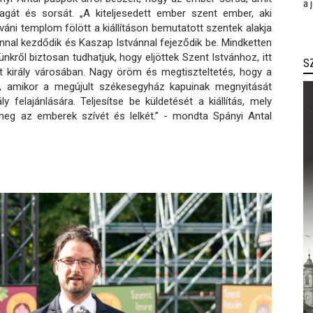
a 
magát és sorsát. „A kiteljesedett ember szent ember, aki
tváni templom fölött a kiállításon bemutatott szentek alakja
ánnal kezdődik és Kaszap Istvánnal fejeződik be. Mindketten
ről biztosan tudhatjuk, hogy eljöttek Szent Istvánhoz, itt
S
t király városában. Nagy öröm és megtiszteltetés, hogy a
an, amikor a megújult székesegyház kapuinak megnyitását
 felajánlására. Teljesítse be küldetését a kiállítás, mely
 meg az emberek szívét és lelkét.” - mondta Spányi Antal