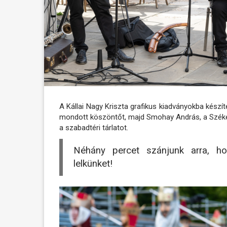
A Kállai Nagy Kriszta grafikus kiadványokba készíte
mondott köszöntőt, majd Smohay András, a Szék
a szabadtéri tárlatot.
Néhány percet szánjunk arra, hog
lelkünket!