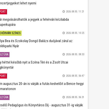
ncertjegyeket lehet nyerni
PORT
2026.08.05. 11:21
r megvásárolhatók a jegyek a fehérvári kézilabda
uperkupára
EHÉRVÁRI SZÍNES
2026.08.05. 10:25
lya Bea és Szokolay Dongó Balázs duójával zárul az
lékparki Nyár
ULTÚRA
2026.08.05. 08:33
y héttel később nyit a Széna Téri és a Zsolt Utcai
gkönyvtár
PORT
2026.08.05. 06:47
én augusztus 20-án is várják a futás kedvelőit a Bence-hegyi
lmaratonon
ULTÚRA
2026.08.05. 06:31
sélő Pedagógus és Könyvtáros Díj - augusztus 31-ig várják