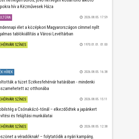
pokra hív a Kézművesek Háza
ULTÚRA
2026.08.05. 17:59
ndennapi élet a középkori Magyarországon címmel nyílt
galmas tablókiállítás a Városi Levéltárban
EHÉRVÁRI SZÍNES
1970.01.01. 01:00
ÉK HÍREK
2026.08.05. 16:38
oltották a tüzet Székesfehérvár határában - mindenki
sszamehetett az otthonába
EHÉRVÁRI SZÍNES
2026.08.05. 15:11
bilstég a Csónakázó-tónál – elkezdődtek a japánkert
vítési és felújítási munkálatai
EHÉRVÁRI SZÍNES
2026.08.05. 12:38
szönet a véradóknak! – folytatódik a nyári kampány,