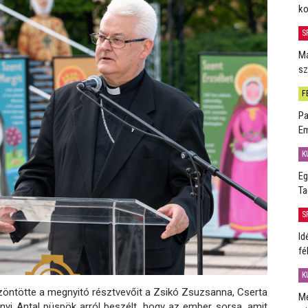
ko
S
Má
sz
F
Pa
Em
K
Eg
Ta
S
Id
fé
K
zöntötte a megnyitó résztvevőit a Zsikó Zsuzsanna, Cserta
Me
nyi Antal püspök arról beszélt, hogy az ember sorsa, amit