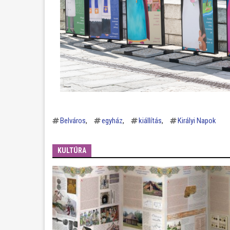
Belváros
egyház
kiállítás
Királyi Napok
KULTÚRA