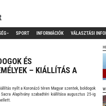
SÉG
SPORT
INFORMÁCIÓK
VÁLASZTÁSI INF
H
DOGOK ÉS
MÉLYEK – KIÁLLÍTÁS A
iállítás nyílt a Koronázó téren Magyar szentek, boldogok
W
Sacra Alapítvány szabadtéri kiállítása augusztus 25-ig
ellett.