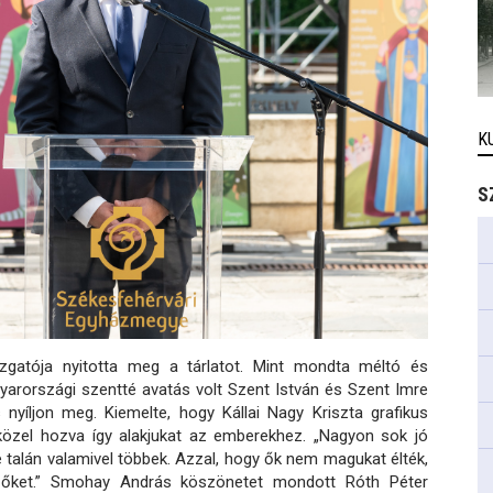
K
S
atója nyitotta meg a tárlatot. Mint mondta méltó és
yarországi szentté avatás volt Szent István és Szent Imre
 nyíljon meg. Kiemelte, hogy Kállai Nagy Kriszta grafikus
 közel hozva így alakjukat az emberekhez. „Nagyon sok jó
 talán valamivel többek. Azzal, hogy ők nem magukat élték,
 őket.” Smohay András köszönetet mondott Róth Péter