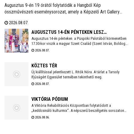
Augusztus 9-én 19 órától folytatódik a Hangból Kép
összművészeti eseménysorozat, amely a Képzelő Art Gallery
művészeti közösségéhez kapcsolódó kezdeményezésként,
2026.08.07.
Székesfehérvár Önkormányzata támogatásával valósul meg a
Belvárosban.
AUGUSZTUS 14-ÉN PÉNTEKEN LESZ
Augusztus 14-én pénteken a Püspöki Palotából körmenetben
SZÉKESFEHÉRVÁR FOGADALMI SZENTMISÉJE
17.30-kor viszik a magyar Szent Család (Szent István, Boldog
Gizella, Szent Imre) ereklyéit a Székesegyházba. Az ereklyék
2026.08.07.
elhelyezése után 18 órakor kezdődik a koncelebrált ünnepi
szentmise Spányi Antal vezetésével.
KÖZTES TÉR
Új kiállítással jelentkezett L. Ritók Nóra. A tárlat a Tarsoly
Ifjúságért Egyesület termében tekinthető meg.
2026.08.07.
VIKTÓRIA PÓDIUM
A Viktória Rehabilitációs Központban folytatódott a
„keddcsináló kulturmix”. A népszerű beszélgetés sorozaton
ezúttal is kivételes vendégek tisztelték meg a Viktória Pódium
2026.08.06.
rendezvényét.