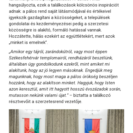
hangsúlyozta, ezek a találkozások kölcsönös inspirációt
adnak: a pálos rend saját látásmódjával és értékeivel
igyekszik gazdagítani a közösségeket, a települések
gondolatai és kezdeményezései pedig a szerzetesi
közösségre is alakító, formáló hatással vannak.
Hozzátette, hálás ezekért az együttlétekért, mert azok
„minket is emelnek”.
„Amikor egy tájról, zarándokútról, vagy most éppen
Székesfehérvár templomairól, rendházáról beszélünk,
általában úgy gondolkodunk ezekről, mint amiket mi
alakítunk, hogy az jó legyen másoknak. Engedjük meg
magunknak, hogy most maga a pálos örökség beszéljen
hozzánk, hogy az alakítson minket. Hagyjuk, hogy Isten
azon keresztül, amit itt hagyott hosszú évszázadok során,
mutasson nekünk valami újat.”
– biztatta a találkozó
résztvevőit a szerzetesrend vezetője.