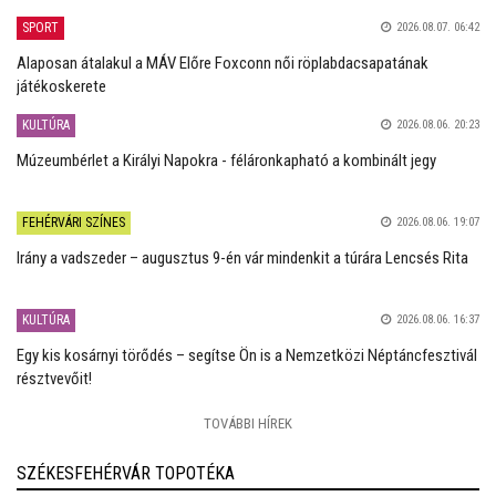
SPORT
2026.08.07. 06:42
Alaposan átalakul a MÁV Előre Foxconn női röplabdacsapatának
játékoskerete
KULTÚRA
2026.08.06. 20:23
Múzeumbérlet a Királyi Napokra - féláronkapható a kombinált jegy
FEHÉRVÁRI SZÍNES
2026.08.06. 19:07
Irány a vadszeder – augusztus 9-én vár mindenkit a túrára Lencsés Rita
KULTÚRA
2026.08.06. 16:37
Egy kis kosárnyi törődés – segítse Ön is a Nemzetközi Néptáncfesztivál
résztvevőit!
TOVÁBBI HÍREK
SZÉKESFEHÉRVÁR TOPOTÉKA