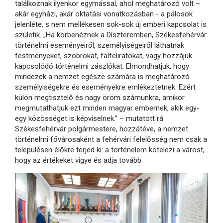
találkoznak ilyenkor egymással, ahol meghatározó volt –
akár egyházi, akár oktatási vonatkozásban - a pálosok
jelenléte, s nem mellékesen sok-sok új emberi kapcsolat is
születik. „Ha körbenéznek a Díszteremben, Székesfehérvár
történelmi eseményeiről, személyiségeiről láthatnak
festményeket, szobrokat, falfeliratokat, vagy hozzájuk
kapcsolódó történelmi zászlókat. Elmondhatjuk, hogy
mindezek a nemzet egésze számára is meghatározó
személyiségekre és eseményekre emlékeztetnek. Ezért
külön megtisztelő és nagy öröm számunkra, amikor
megmutathatjuk ezt minden magyar embernek, akik egy-
egy közösséget is képviselnek.” – mutatott rá
Székesfehérvár polgármestere, hozzátéve, a nemzet
történelmi fővárosaként a fehérvári felelősség nem csak a
településen élőkre terjed ki: a történelem kötelezi a várost,
hogy az értékeket vigye és adja tovább.