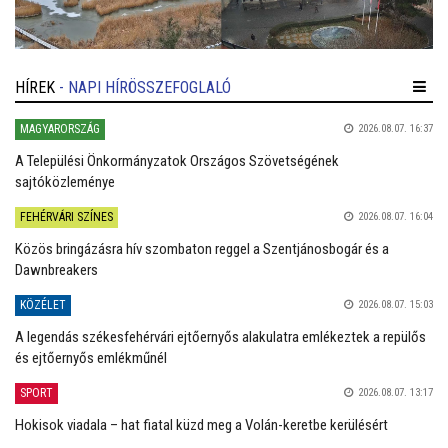
HÍREK
- NAPI HÍRÖSSZEFOGLALÓ
MAGYARORSZÁG
2026.08.07. 16:37
A Települési Önkormányzatok Országos Szövetségének
sajtóközleménye
FEHÉRVÁRI SZÍNES
2026.08.07. 16:04
Közös bringázásra hív szombaton reggel a Szentjánosbogár és a
Dawnbreakers
KÖZÉLET
2026.08.07. 15:03
A legendás székesfehérvári ejtőernyős alakulatra emlékeztek a repülős
és ejtőernyős emlékműnél
SPORT
2026.08.07. 13:17
Hokisok viadala – hat fiatal küzd meg a Volán-keretbe kerülésért