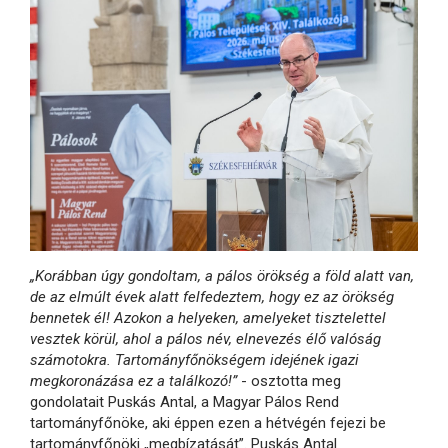
„Korábban úgy gondoltam, a pálos örökség a föld alatt van,
de az elmúlt évek alatt felfedeztem, hogy ez az örökség
bennetek él! Azokon a helyeken, amelyeket tisztelettel
vesztek körül, ahol a pálos név, elnevezés élő valóság
számotokra. Tartományfőnökségem idejének igazi
megkoronázása ez a találkozó!”
- osztotta meg
gondolatait Puskás Antal, a Magyar Pálos Rend
tartományfőnöke, aki éppen ezen a hétvégén fejezi be
tartományfőnöki „megbízatását”. Puskás Antal