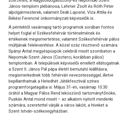
szerzetes, a Nagyboldogasszony-és Nepomuki Szent
János-templom plébánosa, Lehrner Zsolt és Róth Péter
alpolgármesterek, valamint Deák Lajosné, Viza Attila és
Békési Ferencné önkormányzati képviselők is.
A péntektől vasárnapig tartó programok sorában fontos
helyet foglal el Székesfehérvár történelmének és
értékeinek megismertetése, valamint Székesfehérvár pálos
múltjának felelevenítése. A közel száz résztvevő számára
Spányi Antal megyéspüspök celebrál misét szombaton a
Nepomuki Szent János (Ciszterci, korábban pálos)
templomban. A települések képviselői emellett ellátogatnak
a Szent II. János Pál pápa életét bemutató kiállításra,
megismerkednek több fehérvári nevezetességgel, illetve
bepillanthatnak a Hetedhét Játékfesztivál színes
programforgatagába is. Május 31-én, vasárnap 10.30
órától a Magyar Pálos Rend leköszönő tartományfőnöke,
Puskás Antal mond misét – az alkalom nyitott mindenki
számára, szeretettel várják a város lakóit, a híveket a
Szent István-székesegyházban.