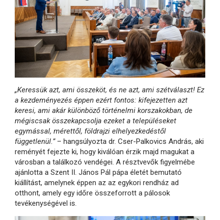
„Keressük azt, ami összeköt, és ne azt, ami szétválaszt! Ez
a kezdeményezés éppen ezért fontos: kifejezetten azt
keresi, ami akár különböző történelmi korszakokban, de
mégiscsak összekapcsolja ezeket a településeket
egymással, mérettől, földrajzi elhelyezkedéstől
függetlenül.”
– hangsúlyozta dr. Cser-Palkovics András, aki
reményét fejezte ki, hogy kiválóan érzik majd magukat a
városban a találkozó vendégei. A résztvevők figyelmébe
ajánlotta a Szent II. János Pál pápa életét bemutató
kiállítást, amelynek éppen az az egykori rendház ad
otthont, amely egy időre összeforrott a pálosok
tevékenységével is.