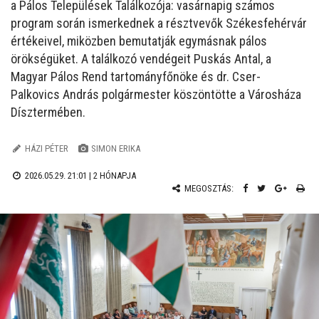
a Pálos Települések Találkozója: vasárnapig számos
program során ismerkednek a résztvevők Székesfehérvár
értékeivel, miközben bemutatják egymásnak pálos
örökségüket. A találkozó vendégeit Puskás Antal, a
Magyar Pálos Rend tartományfőnöke és dr. Cser-
Palkovics András polgármester köszöntötte a Városháza
Dísztermében.
HÁZI PÉTER
SIMON ERIKA
2026.05.29. 21:01 |
2 HÓNAPJA
MEGOSZTÁS: