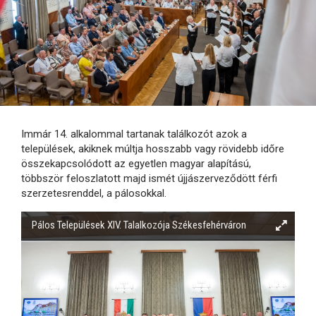
Immár 14. alkalommal tartanak találkozót azok a
települések, akiknek múltja hosszabb vagy rövidebb időre
összekapcsolódott az egyetlen magyar alapítású,
többször feloszlatott majd ismét újjászerveződött férfi
szerzetesrenddel, a pálosokkal.
Pálos Települések XIV. Talalkozója Székesfehérváron