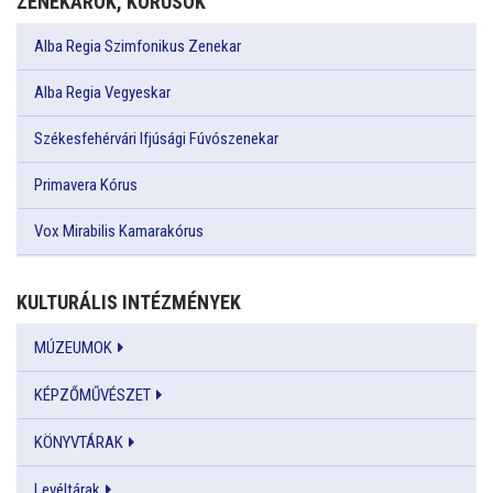
ZENEKAROK, KÓRUSOK
Alba Regia Szimfonikus Zenekar
Alba Regia Vegyeskar
Székesfehérvári Ifjúsági Fúvószenekar
Primavera Kórus
Vox Mirabilis Kamarakórus
KULTURÁLIS INTÉZMÉNYEK
MÚZEUMOK
KÉPZŐMŰVÉSZET
KÖNYVTÁRAK
Levéltárak