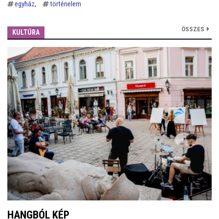
egyház
történelem
ÖSSZES
KULTÚRA
HANGBÓL KÉP