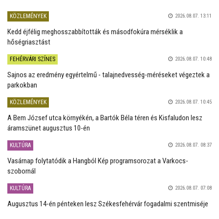
KÖZLEMÉNYEK
2026.08.07. 13:11
Kedd éjfélig meghosszabbították és másodfokúra mérséklik a
hőségriasztást
FEHÉRVÁRI SZÍNES
2026.08.07. 10:48
Sajnos az eredmény egyértelmű - talajnedvesség-méréseket végeztek a
parkokban
KÖZLEMÉNYEK
2026.08.07. 10:45
A Bem József utca környékén, a Bartók Béla téren és Kisfaludon lesz
áramszünet augusztus 10-én
KULTÚRA
2026.08.07. 08:37
Vasárnap folytatódik a Hangból Kép programsorozat a Varkocs-
szobornál
KULTÚRA
2026.08.07. 07:08
Augusztus 14-én pénteken lesz Székesfehérvár fogadalmi szentmiséje