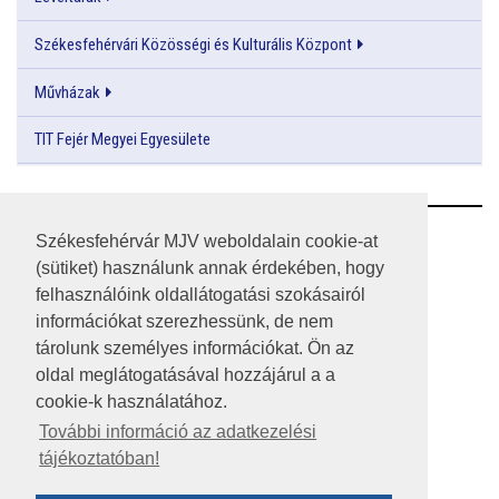
Székesfehérvári Közösségi és Kulturális Központ
Művházak
TIT Fejér Megyei Egyesülete
RSS
Székesfehérvár MJV weboldalain cookie-at
(sütiket) használunk annak érdekében, hogy
A HONLAP 2017.03.31-I ÁLLAPOTA
felhasználóink oldallátogatási szokásairól
információkat szerezhessünk, de nem
JOGI NYILATKOZAT
tárolunk személyes információkat. Ön az
IMPRESSZUM
oldal meglátogatásával hozzájárul a a
cookie-k használatához.
MÉDIAAJÁNLAT
További információ az adatkezelési
tájékoztatóban!
KÖZÉRDEKŰ ADATOK