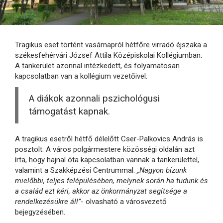
Tragikus eset történt vasárnapról hétfőre virradó éjszaka a
székesfehérvári József Attila Középiskolai Kollégiumban.
A tankerület azonnal intézkedett, és folyamatosan
kapcsolatban van a kollégium vezetőivel.
A diákok azonnali pszichológusi
támogatást kapnak.
A tragikus esetről hétfő délelőtt Cser-Palkovics András is
posztolt. A város polgármestere közösségi oldalán azt
írta, hogy hajnal óta kapcsolatban vannak a tankerülettel,
valamint a Szakképzési Centrummal.
„Nagyon bízunk
mielőbbi, teljes felépülésében, melynek során ha tudunk és
a család ezt kéri, akkor az önkormányzat segítsége a
rendelkezésükre áll”
- olvasható a városvezető
bejegyzésében.