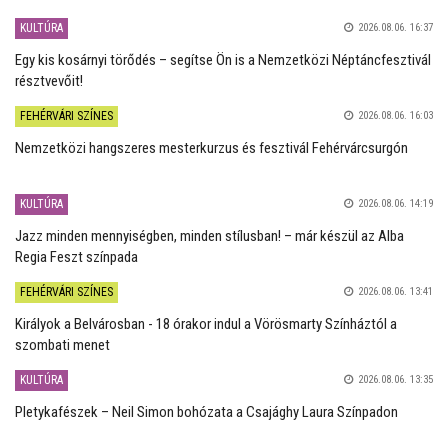
KULTÚRA
2026.08.06. 16:37
Egy kis kosárnyi törődés – segítse Ön is a Nemzetközi Néptáncfesztivál
résztvevőit!
FEHÉRVÁRI SZÍNES
2026.08.06. 16:03
Nemzetközi hangszeres mesterkurzus és fesztivál Fehérvárcsurgón
KULTÚRA
2026.08.06. 14:19
Jazz minden mennyiségben, minden stílusban! – már készül az Alba
Regia Feszt színpada
FEHÉRVÁRI SZÍNES
2026.08.06. 13:41
Királyok a Belvárosban - 18 órakor indul a Vörösmarty Színháztól a
szombati menet
KULTÚRA
2026.08.06. 13:35
Pletykafészek – Neil Simon bohózata a Csajághy Laura Színpadon