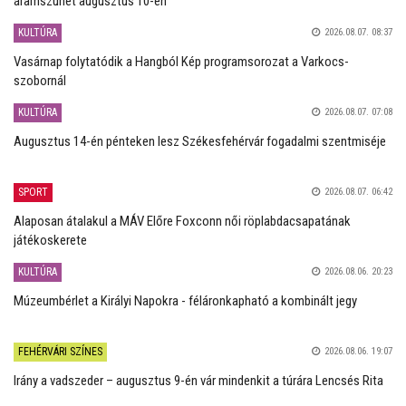
áramszünet augusztus 10-én
KULTÚRA
2026.08.07. 08:37
Vasárnap folytatódik a Hangból Kép programsorozat a Varkocs-
szobornál
KULTÚRA
2026.08.07. 07:08
Augusztus 14-én pénteken lesz Székesfehérvár fogadalmi szentmiséje
SPORT
2026.08.07. 06:42
Alaposan átalakul a MÁV Előre Foxconn női röplabdacsapatának
játékoskerete
KULTÚRA
2026.08.06. 20:23
Múzeumbérlet a Királyi Napokra - féláronkapható a kombinált jegy
FEHÉRVÁRI SZÍNES
2026.08.06. 19:07
Irány a vadszeder – augusztus 9-én vár mindenkit a túrára Lencsés Rita