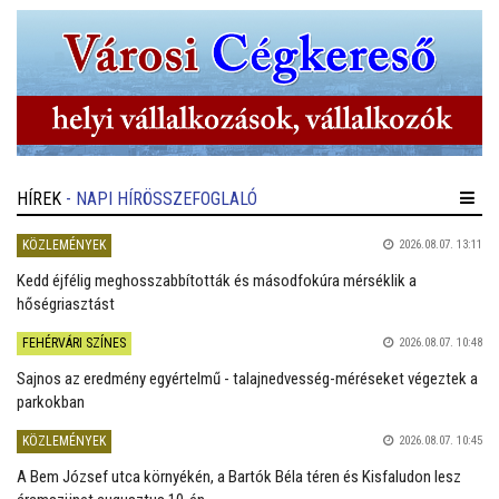
HÍREK
- NAPI HÍRÖSSZEFOGLALÓ
KÖZLEMÉNYEK
2026.08.07. 13:11
Kedd éjfélig meghosszabbították és másodfokúra mérséklik a
hőségriasztást
FEHÉRVÁRI SZÍNES
2026.08.07. 10:48
Sajnos az eredmény egyértelmű - talajnedvesség-méréseket végeztek a
parkokban
KÖZLEMÉNYEK
2026.08.07. 10:45
A Bem József utca környékén, a Bartók Béla téren és Kisfaludon lesz