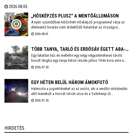
zártkertek és lakóépületek mellett a MOL telepe is kiemelt
2026.08.05.
kockázatott jelentett - tájékoztatott közösségi oldalán dr. Cser-
Palkovics András polgármester. A környék két utcáiból hatvanegy
„HŐSKÉPZÉS PLUSZ” A MENTŐÁLLOMÁSON
embert menekítettek ki, őket már visszaengedték otthonukba.
A nyári szünidőben kibővített Hősképző programmal várja az
életmentő hivatás iránt érdeklődő fiatalokat az Országos
Mentőszolgálat. Életmentő kiképzés, élményprogram,
2026.08.01.
pályaorientáció – ez a Hősképzés Plusz! A Székesfehérvári
Mentőállomáson augusztus 3-án, hétfőn 14 órakor kezdődik a
program, amelyre előzetesen kell jelentkezni a
TÖBB TANYA, TARLÓ ÉS ERDŐSÁV ÉGETT ABA-
czako.attila@mentok.hu email címen.
Egy lakatlan ház és mellette egy négy négyzetméteres tároló
BELSŐBÁRÁNDNÁL
borult lángba egy tanya hátsó részén július 19-én kora este a
63-as főút mellett, Aba-Belsőbárándnál. Az erős szélben a tűz
2026.07.20.
nagyon gyorsan terjedt, és az ingatlan első felében lévő
lakóépület, valamint körülötte az aljnövényzet és az udvaron
tárolt lom is meggyulladt.
EGY HÉTEN BELÜL HÁROM ÁMOKFUTÓ
Halmozta a jogsértéseket az az autós, aki a rendőri intézkedés
elől menekült a Horvát István utca és a Széchenyi út
kereszteződésétől. Végül több rendőri egység összehangolt
2026.07.20.
fellépésének köszönhetően Balatonvilágos térségében
elfogták.
HIRDETÉS