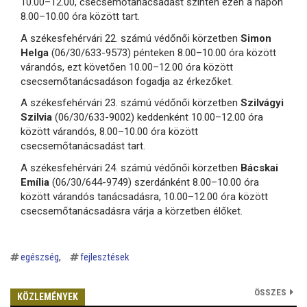
10.00–12.00, csecsemőtanácsadást szintén ezen a napon
8.00–10.00 óra között tart.
A székesfehérvári 22. számú védőnői körzetben
Simon
Helga
(06/30/633-9573) pénteken 8.00–10.00 óra között
várandós, ezt követően 10.00–12.00 óra között
csecsemőtanácsadáson fogadja az érkezőket.
A székesfehérvári 23. számú védőnői körzetben
Szilvágyi
Szilvia
(06/30/633-9002) keddenként 10.00–12.00 óra
között várandós, 8.00–10.00 óra között
csecsemőtanácsadást tart.
A székesfehérvári 24. számú védőnői körzetben
Bácskai
Emília
(06/30/644-9749) szerdánként 8.00–10.00 óra
között várandós tanácsadásra, 10.00–12.00 óra között
csecsemőtanácsadásra várja a körzetben élőket.
egészség
fejlesztések
ÖSSZES
KÖZLEMÉNYEK