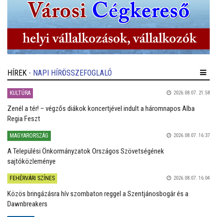
HÍREK
- NAPI HÍRÖSSZEFOGLALÓ
KULTÚRA
2026.08.07. 21:58
Zenél a tér! – végzős diákok koncertjével indult a háromnapos Alba
Regia Feszt
MAGYARORSZÁG
2026.08.07. 16:37
A Települési Önkormányzatok Országos Szövetségének
sajtóközleménye
FEHÉRVÁRI SZÍNES
2026.08.07. 16:04
Közös bringázásra hív szombaton reggel a Szentjánosbogár és a
Dawnbreakers