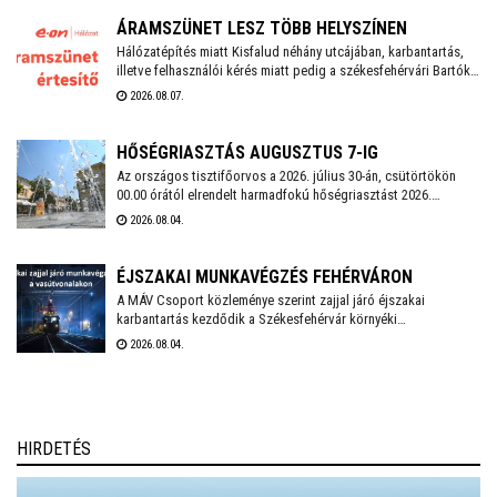
marad érvényben. Székesfehérváron továbbra is működnek az
ivókutak, emellett klimatizált helyiségek is várják a lakosságot a
ÁRAMSZÜNET LESZ TÖBB HELYSZÍNEN
hőségben.
Hálózatépítés miatt Kisfalud néhány utcájában, karbantartás,
illetve felhasználói kérés miatt pedig a székesfehérvári Bartók
Béla téren, valamint a Bem József utcában és annak környékén
2026.08.07.
lesz áramszünet augusztus 10-én.
HŐSÉGRIASZTÁS AUGUSZTUS 7-IG
Az országos tisztifőorvos a 2026. július 30-án, csütörtökön
00.00 órától elrendelt harmadfokú hőségriasztást 2026.
augusztus 7-én, pénteken 24.00 óráig meghosszabbította.
2026.08.04.
Székesfehérváron továbbra is működnek az ivókutak, emellett
klimatizált helyiségek is várják a lakosságot a hőségben. A
város polgármestere mindenkit arra kér, hogy figyeljünk
ÉJSZAKAI MUNKAVÉGZÉS FEHÉRVÁRON
egymásra, kiemelten a környezetünkben élő idős emberekre,
A MÁV Csoport közleménye szerint zajjal járó éjszakai
valamint vigyázzunk a háziállatainkra is.
karbantartás kezdődik a Székesfehérvár környéki
vasútvonalakon augusztus 6-án. Székesfehérváron augusztus
2026.08.04.
17-18. között kell éjszaka zajterhelésre számítani.
HIRDETÉS