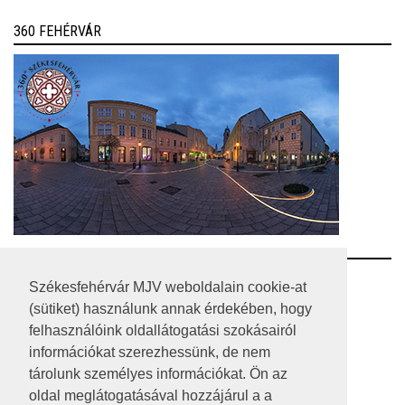
360 FEHÉRVÁR
RSS
Székesfehérvár MJV weboldalain cookie-at
(sütiket) használunk annak érdekében, hogy
A HONLAP 2017.03.31-I ÁLLAPOTA
felhasználóink oldallátogatási szokásairól
információkat szerezhessünk, de nem
JOGI NYILATKOZAT
tárolunk személyes információkat. Ön az
IMPRESSZUM
oldal meglátogatásával hozzájárul a a