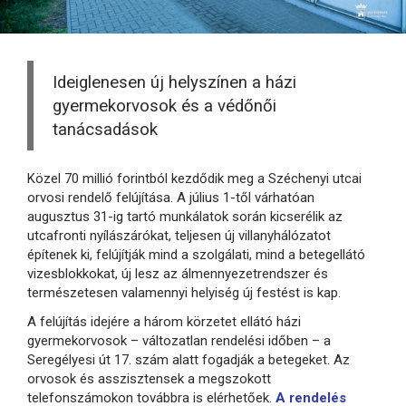
Ideiglenesen új helyszínen a házi
gyermekorvosok és a védőnői
tanácsadások
Közel 70 millió forintból kezdődik meg a Széchenyi utcai
orvosi rendelő felújítása. A július 1-től várhatóan
augusztus 31-ig tartó munkálatok során kicserélik az
utcafronti nyílászárókat, teljesen új villanyhálózatot
építenek ki, felújítják mind a szolgálati, mind a betegellátó
vizesblokkokat, új lesz az álmennyezetrendszer és
természetesen valamennyi helyiség új festést is kap.
A felújítás idejére a három körzetet ellátó házi
gyermekorvosok – változatlan rendelési időben – a
Seregélyesi út 17. szám alatt fogadják a betegeket. Az
orvosok és asszisztensek a megszokott
telefonszámokon továbbra is elérhetőek.
A rendelés