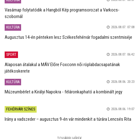
KULTÚRA
Vasárnap folytatódik a Hangból Kép programsorozat a Varkocs-
szobornál
KULTÚRA
2026.08.07. 07:08
Augusztus 14-én pénteken lesz Székesfehérvár fogadalmi szentmiséje
SPORT
2026.08.07. 06:42
Alaposan átalakul a MÁV Előre Foxconn női röplabdacsapatának
játékoskerete
KULTÚRA
2026.08.06. 20:23
Múzeumbérlet a Királyi Napokra - féláronkapható a kombinált jegy
FEHÉRVÁRI SZÍNES
2026.08.06. 19:07
Irány a vadszeder – augusztus 9-én vár mindenkit a túrára Lencsés Rita
TOVÁBBI HÍREK