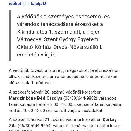
időket ITT találják!
A védőnők a személyes csecsemő- és
várandós tanácsadásra érkezőket a
Kikindai utca 1. szám alatt, a Fejér
Vármegyei Szent György Egyetemi
Oktató Kórház Orvos-Nővérszálló I.
emeletén várják.
A védőnők továbbra is a régi, megszokott telefonszámon
állnak rendelkezésre, ám a tanácsadások időpontja ezen
időszak alatt módosul.
A székesfehérvári 20. számú védőnői körzetben
Marczinkóné Béd Orsolya
(06/30/644-9802) várandós
tanácsadásra hétfőn 8.00 –10.00, csecsemőtanácsadásra
hétfőn 10.00-12.00 óra között várja a családokat.
A székesfehérvári 21. számú védőnői körzetben
Kerkay
Zita
(06/30/644-9654) várandós tanácsadást csütörtökön