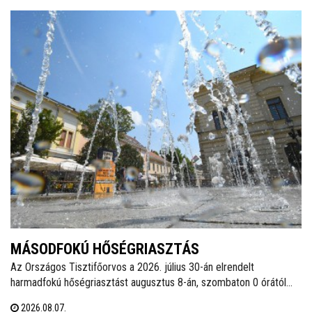
MÁSODFOKÚ HŐSÉGRIASZTÁS
Az Országos Tisztifőorvos a 2026. július 30-án elrendelt
harmadfokú hőségriasztást augusztus 8-án, szombaton 0 órától
másodfokúra mérsékelte, amely augusztus 11-én, kedden éjfélig
2026.08.07.