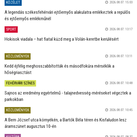
KÖZÉLET
2026.08.07. 15:03
A legendás székesfehérvári ejtőernyős alakulatra emlékeztek a repülős
és ejtőernyős emlékműnél
SPORT
2026.08.07. 13:17
Hokisok viadala – hat fiatal küzd meg a Volán-keretbe kerülésért
KÖZLEMÉNYEK
2026.08.07. 13:11
Kedd éjfélig meghosszabbították és másodfokúra mérséklik a
hőségriasztást
FEHÉRVÁRI SZÍNES
2026.08.07. 10:48
Sajnos az eredmény egyértelmű - talajnedvesség-méréseket végeztek a
parkokban
KÖZLEMÉNYEK
2026.08.07. 10:45
A Bem József utca környékén, a Bartók Béla téren és Kisfaludon lesz
áramszünet augusztus 10-én
2026.08.07. 08:37