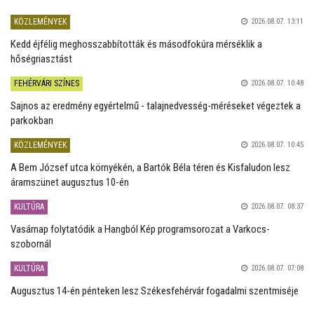
KÖZLEMÉNYEK
2026.08.07. 13:11
Kedd éjfélig meghosszabbították és másodfokúra mérséklik a
hőségriasztást
FEHÉRVÁRI SZÍNES
2026.08.07. 10:48
Sajnos az eredmény egyértelmű - talajnedvesség-méréseket végeztek a
parkokban
KÖZLEMÉNYEK
2026.08.07. 10:45
A Bem József utca környékén, a Bartók Béla téren és Kisfaludon lesz
áramszünet augusztus 10-én
KULTÚRA
2026.08.07. 08:37
Vasárnap folytatódik a Hangból Kép programsorozat a Varkocs-
szobornál
KULTÚRA
2026.08.07. 07:08
Augusztus 14-én pénteken lesz Székesfehérvár fogadalmi szentmiséje