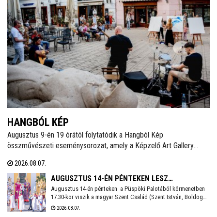
HANGBÓL KÉP
Augusztus 9-én 19 órától folytatódik a Hangból Kép
összművészeti eseménysorozat, amely a Képzelő Art Gallery
művészeti közösségéhez kapcsolódó kezdeményezésként,
2026.08.07.
Székesfehérvár Önkormányzata támogatásával valósul meg a
Belvárosban.
AUGUSZTUS 14-ÉN PÉNTEKEN LESZ
Augusztus 14-én pénteken a Püspöki Palotából körmenetben
SZÉKESFEHÉRVÁR FOGADALMI SZENTMISÉJE
17.30-kor viszik a magyar Szent Család (Szent István, Boldog
Gizella, Szent Imre) ereklyéit a Székesegyházba. Az ereklyék
2026.08.07.
elhelyezése után 18 órakor kezdődik a koncelebrált ünnepi