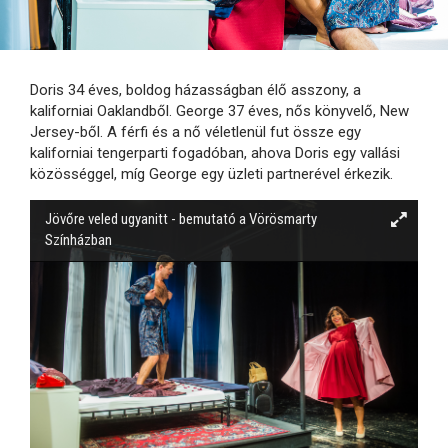
Doris 34 éves, boldog házasságban élő asszony, a
kaliforniai Oaklandből. George 37 éves, nős könyvelő, New
Jersey-ből. A férfi és a nő véletlenül fut össze egy
kaliforniai tengerparti fogadóban, ahova Doris egy vallási
közösséggel, míg George egy üzleti partnerével érkezik.
Jövőre veled ugyanitt - bemutató a Vörösmarty
Színházban