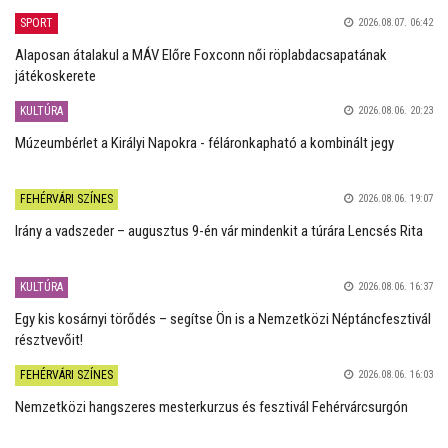
SPORT
2026.08.07. 06:42
Alaposan átalakul a MÁV Előre Foxconn női röplabdacsapatának
játékoskerete
KULTÚRA
2026.08.06. 20:23
Múzeumbérlet a Királyi Napokra - féláronkapható a kombinált jegy
FEHÉRVÁRI SZÍNES
2026.08.06. 19:07
Irány a vadszeder – augusztus 9-én vár mindenkit a túrára Lencsés Rita
KULTÚRA
2026.08.06. 16:37
Egy kis kosárnyi törődés – segítse Ön is a Nemzetközi Néptáncfesztivál
résztvevőit!
FEHÉRVÁRI SZÍNES
2026.08.06. 16:03
Nemzetközi hangszeres mesterkurzus és fesztivál Fehérvárcsurgón