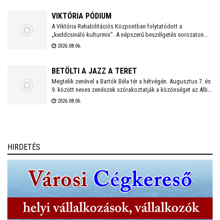
szentmise Spányi Antal vezetésével.
VIKTÓRIA PÓDIUM
A Viktória Rehabilitációs Központban folytatódott a
„keddcsináló kulturmix”. A népszerű beszélgetés sorozaton
ezúttal is kivételes vendégek tisztelték meg a Viktória Pódium
2026.08.06.
rendezvényét.
BETÖLTI A JAZZ A TERET
Megtelik zenével a Bartók Béla tér a hétvégén. Augusztus 7. és
9. között neves zenészek szórakoztatják a közönséget az Alba
Regia Feszten. Fellép többek között az Oláh Dezső Vibratone
2026.08.06.
Quartet, a Budapest Ragtime Band, a Vörös Tamás Projekt és a
Tomor Barnabás Projekt.
HIRDETÉS