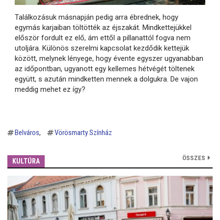
Találkozásuk másnapján pedig arra ébrednek, hogy
egymás karjaiban töltötték az éjszakát. Mindkettejükkel
először fordult ez elő, ám ettől a pillanattól fogva nem
utoljára. Különös szerelmi kapcsolat kezdődik kettejük
között, melynek lényege, hogy évente egyszer ugyanabban
az időpontban, ugyanott egy kellemes hétvégét töltenek
együtt, s azután mindketten mennek a dolgukra. De vajon
meddig mehet ez így?
Belváros
Vörösmarty Színház
ÖSSZES
KULTÚRA