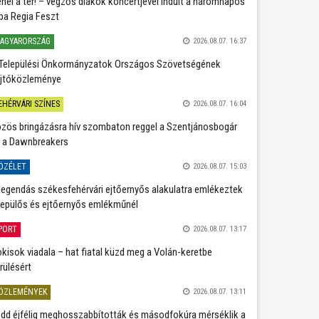
nél a tér! – végzős diákok koncertjével indult a háromnapos
ba Regia Feszt
AGYARORSZÁG
2026.08.07. 16:37
Települési Önkormányzatok Országos Szövetségének
jtóközleménye
EHÉRVÁRI SZÍNES
2026.08.07. 16:04
zös bringázásra hív szombaton reggel a Szentjánosbogár
 a Dawnbreakers
ÖZÉLET
2026.08.07. 15:03
legendás székesfehérvári ejtőernyős alakulatra emlékeztek
repülős és ejtőernyős emlékműnél
PORT
2026.08.07. 13:17
kisok viadala – hat fiatal küzd meg a Volán-keretbe
rülésért
ÖZLEMÉNYEK
2026.08.07. 13:11
dd éjfélig meghosszabbították és másodfokúra mérséklik a