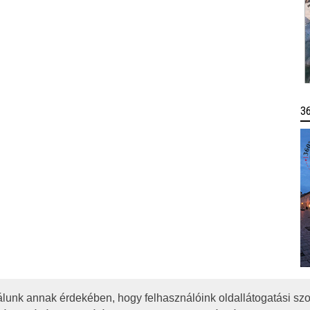
3
lunk annak érdekében, hogy felhasználóink oldallátogatási szo
OTA
JOGI NYILATKOZAT
IMPRESSZUM
MÉDIAAJÁNLAT