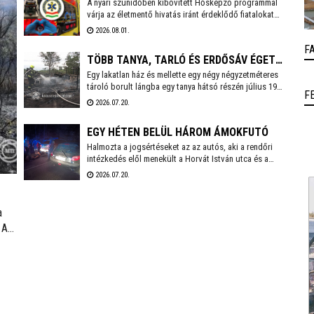
A nyári szünidőben kibővített Hősképző programmal
MENTŐÁLLOMÁSON
várja az életmentő hivatás iránt érdeklődő fiatalokat
az Országos Mentőszolgálat. Életmentő kiképzés,
2026.08.01.
élményprogram, pályaorientáció – ez a Hősképzés
F
Plusz! A Székesfehérvári Mentőállomáson augusztus
TÖBB TANYA, TARLÓ ÉS ERDŐSÁV ÉGETT
3-án, hétfőn 14 órakor kezdődik a program, amelyre
előzetesen kell jelentkezni a czako.attila@mentok.hu
Egy lakatlan ház és mellette egy négy négyzetméteres
ABA-BELSŐBÁRÁNDNÁL
email címen.
tároló borult lángba egy tanya hátsó részén július 19-
F
én kora este a 63-as főút mellett, Aba-Belsőbárándnál.
2026.07.20.
Az erős szélben a tűz nagyon gyorsan terjedt, és az
ingatlan első felében lévő lakóépület, valamint
EGY HÉTEN BELÜL HÁROM ÁMOKFUTÓ
körülötte az aljnövényzet és az udvaron tárolt lom is
meggyulladt.
Halmozta a jogsértéseket az az autós, aki a rendőri
intézkedés elől menekült a Horvát István utca és a
Széchenyi út kereszteződésétől. Végül több rendőri
2026.07.20.
egység összehangolt fellépésének köszönhetően
Balatonvilágos térségében elfogták.
a
 A
melt
dr.