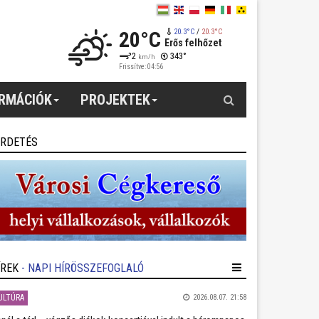
20°C
20.3°C
/
20.3°C
Erős felhőzet
2
343°
km/h
Frissítve: 04:56
Keresés
ORMÁCIÓK
PROJEKTEK
IRDETÉS
ÍREK
- NAPI HÍRÖSSZEFOGLALÓ
ULTÚRA
2026.08.07. 21:58