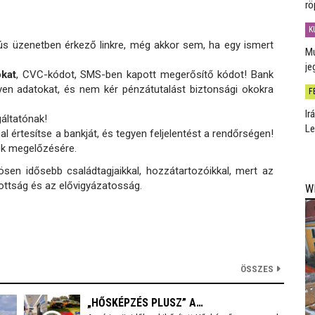
rö
K
s üzenetben érkező linkre, még akkor sem, ha egy ismert
Mú
je
kat
, CVC-kódot, SMS-ben kapott megerősítő kódot! Bank
en adatokat, és nem kér pénzátutalást biztonsági okokra
F
Ir
gáltatónak!
Le
 értesítse a bankját, és tegyen feljelentést a rendőrségen!
rok megelőzésére.
ösen idősebb családtagjaikkal, hozzátartozóikkal, mert az
zottság és az elővigyázatosság.
W
ÖSSZES
„HŐSKÉPZÉS PLUSZ” A