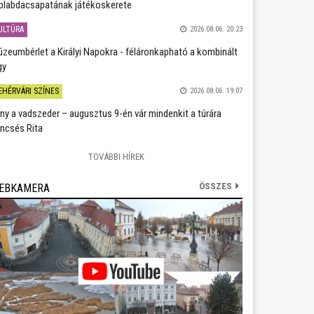
plabdacsapatának játékoskerete
ULTÚRA
2026.08.06. 20:23
zeumbérlet a Királyi Napokra - féláronkapható a kombinált
gy
EHÉRVÁRI SZÍNES
2026.08.06. 19:07
ány a vadszeder – augusztus 9-én vár mindenkit a túrára
ncsés Rita
TOVÁBBI HÍREK
ÖSSZES
EBKAMERA