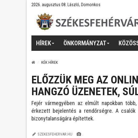
2026. augusztus 08. László, Domonkos
HÍREK
ÖNKORMÁNYZAT
KÖZÖS
KÉK HÍREK
ELŐZZÜK MEG AZ ONLIN
HANGZÓ ÜZENETEK, SÚ
Fejér vármegyében az elmúlt napokban több, 
érkezett bejelentés a rendőrségre. A csalók 
bizonytalanságára építettek.
SZEKESFEHERVAR.HU
.