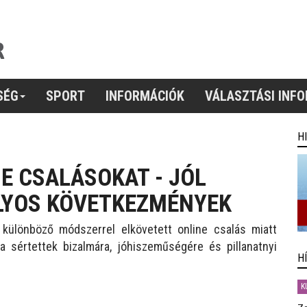
SÉG
SPORT
INFORMÁCIÓK
VÁLASZTÁSI INF
H
E CSALÁSOKAT - JÓL
LYOS KÖVETKEZMÉNYEK
különböző módszerrel elkövetett online csalás miatt
a sértettek bizalmára, jóhiszeműségére és pillanatnyi
H
K