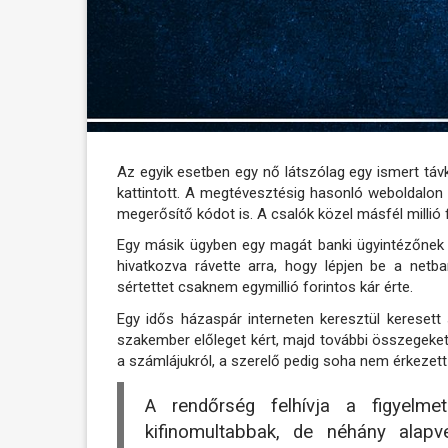
Az egyik esetben egy nő látszólag egy ismert táv
kattintott. A megtévesztésig hasonló weboldalon
megerősítő kódot is. A csalók közel másfél millió f
Egy másik ügyben egy magát banki ügyintézőnek k
hivatkozva rávette arra, hogy lépjen be a netb
sértettet csaknem egymillió forintos kár érte.
Egy idős házaspár interneten keresztül keresett 
szakember előleget kért, majd további összegeket
a számlájukról, a szerelő pedig soha nem érkezet
A rendőrség felhívja a figyelm
kifinomultabbak, de néhány alapv