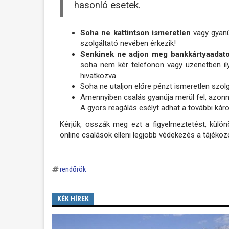
hasonló esetek.
Soha ne kattintson ismeretlen
vagy gyanú
szolgáltató nevében érkezik!
Senkinek ne adjon meg bankkártyaadato
soha nem kér telefonon vagy üzenetben ily
hivatkozva.
Soha ne utaljon előre pénzt ismeretlen szol
Amennyiben csalás gyanúja merül fel, azonnal
A gyors reagálás esélyt adhat a további ká
Kérjük, osszák meg ezt a figyelmeztetést, külön
online csalások elleni legjobb védekezés a tájéko
rendőrök
KÉK HÍREK