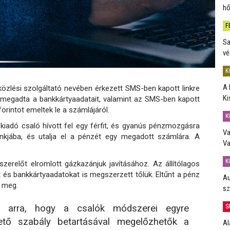
hő
F
Sa
vé
K
A 
közlési szolgáltató nevében érkezett SMS-ben kapott linkre
Ki
 megadta a bankkártyaadatait, valamint az SMS-ben kapott
orintot emeltek le a számlájáról.
K
iadó csaló hívott fel egy férfit, és gyanús pénzmozgásra
Va
ankjába, és utalja el a pénzét egy megadott számlára. A
Va
K
szerelőt elromlott gázkazánjuk javításához. Az állítólagos
 és bankkártyaadatokat is megszerzett tőlük. Eltűnt a pénz
Au
t meg.
sz
S
et arra, hogy a csalók módszerei egyre
ető szabály betartásával megelőzhetők a
Al