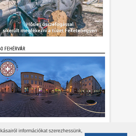
60 FEHÉRVÁR
kásairól információkat szerezhessünk,
KÖZÉRDEKŰ ADATOK
ADATVÉDELEM