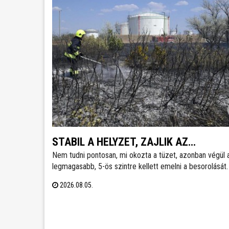
STABIL A HELYZET, ZAJLIK AZ
Nem tudni pontosan, mi okozta a tüzet, azonban végül 
UTÓMUNKA
legmagasabb, 5-ös szintre kellett emelni a besorolását.
zártkertek és lakóépületek mellett a MOL telepe is kie
2026.08.05.
kockázatott jelentett - tájékoztatott közösségi oldalán 
Cser-Palkovics András polgármester. A környék két
utcáiból hatvanegy embert menekítettek ki, őket már
visszaengedték otthonukba.