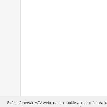
Székesfehérvár MJV weboldalain cookie-at (sütiket) haszná
A HONLAP 2017.03.31-I ÁLLAP
RSS