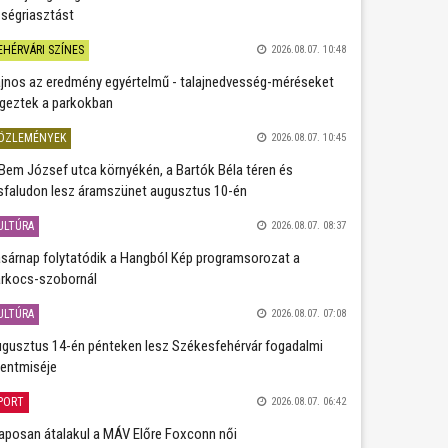
ségriasztást
EHÉRVÁRI SZÍNES
2026.08.07. 10:48
jnos az eredmény egyértelmű - talajnedvesség-méréseket
geztek a parkokban
ÖZLEMÉNYEK
2026.08.07. 10:45
Bem József utca környékén, a Bartók Béla téren és
sfaludon lesz áramszünet augusztus 10-én
ULTÚRA
2026.08.07. 08:37
sárnap folytatódik a Hangból Kép programsorozat a
rkocs-szobornál
ULTÚRA
2026.08.07. 07:08
gusztus 14-én pénteken lesz Székesfehérvár fogadalmi
entmiséje
PORT
2026.08.07. 06:42
aposan átalakul a MÁV Előre Foxconn női