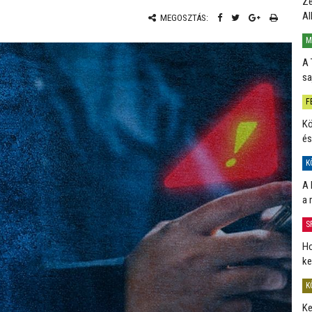
Ze
Al
MEGOSZTÁS:
M
A 
sa
F
Kö
és
K
A 
a 
S
Ho
ke
K
Ke