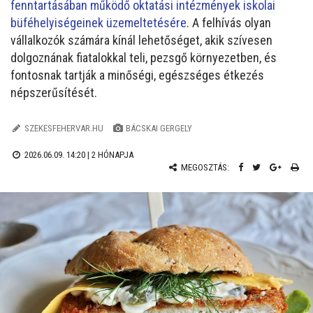
fenntartásában működő oktatási intézmények iskolai
büféhelyiségeinek üzemeltetésére
. A felhívás olyan
vállalkozók számára kínál lehetőséget, akik szívesen
dolgoznának fiatalokkal teli, pezsgő környezetben, és
fontosnak tartják a minőségi, egészséges étkezés
népszerűsítését.
SZEKESFEHERVAR.HU
BÁCSKAI GERGELY
2026.06.09. 14:20 |
2 HÓNAPJA
MEGOSZTÁS: