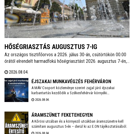
HŐSÉGRIASZTÁS AUGUSZTUS 7-IG
Az országos tisztifőorvos a 2026. július 30-án, csütörtökön 00.00
órától elrendelt harmadfokú hőségriasztást 2026. augusztus 7-én,
pénteken 24.00 óráig meghosszabbította. Székesfehérváron
2026.08.04.
továbbra is működnek az ivókutak, emellett klimatizált helyiségek
is várják a lakosságot a hőségben. A város polgármestere
ÉJSZAKAI MUNKAVÉGZÉS FEHÉRVÁRON
mindenkit arra kér, hogy figyeljünk egymásra, kiemelten a
A MÁV Csoport közleménye szerint zajjal járó éjszakai
karbantartás kezdődik a Székesfehérvár környéki
környezetünkben élő idős emberekre, valamint vigyázzunk a
vasútvonalakon augusztus 6-án. Székesfehérváron augusztus
háziállatainkra is.
2026.08.04.
17-18. között kell éjszaka zajterhelésre számítani.
ÁRAMSZÜNET FEKETEHEGYEN
A Kőrösi utcában és a környező utcákban áramszünetre kell
számítani augusztus 5-én – derül ki az E.ON tájékoztatásából.
2026.08.04.