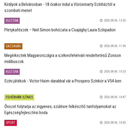
Királyok a Belvárosban - 18 órakor indul a Vörösmarty Színháztól a
szombati menet
KULTÚRA
2026.08.06. 13:35
Pletykafészek – Neil Simon bohózata a Csajághy Laura Színpadon
GAZDASÁG
2026.08.06. 11:04
Megérkeztek Magyarországra a székesfehérvári rendeltetésű Zonson
midibuszok
KULTÚRA
2026.08.06. 10:53
Színi játékok - Victor Haïm-darabbal vár a Prospero Színkör a V54-ben
FEHÉRVÁRI SZÍNES
2026.08.06. 10:47
Ősszel folytatja az ingyenes, szülésre felkészítő tanfolyamokat az
Egészségfejlesztési Iroda
SPORT
2026.08.06. 10:45