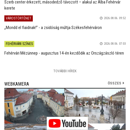
Szerb center érkezett, másodedző távozott – alakul az Alba Fehérvár
kerete
VÁROSTÖRTÉNET
2026.08.06. 09:52
„Mondd el fiaidnak!” - a zsidóság múltja Székesfehérváron
FEHÉRVÁRI SZÍNES
2026.08.06. 07:03
Fehérvári Mézünnep - augusztus 14-én kezdődik az Országzászló téren
TOVÁBBI HÍREK
ÖSSZES
WEBKAMERA