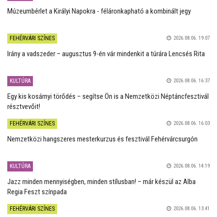
Múzeumbérlet a Királyi Napokra - féláronkapható a kombinált jegy
FEHÉRVÁRI SZÍNES
2026.08.06. 19:07
Irány a vadszeder – augusztus 9-én vár mindenkit a túrára Lencsés Rita
KULTÚRA
2026.08.06. 16:37
Egy kis kosárnyi törődés – segítse Ön is a Nemzetközi Néptáncfesztivál
résztvevőit!
FEHÉRVÁRI SZÍNES
2026.08.06. 16:03
Nemzetközi hangszeres mesterkurzus és fesztivál Fehérvárcsurgón
KULTÚRA
2026.08.06. 14:19
Jazz minden mennyiségben, minden stílusban! – már készül az Alba
Regia Feszt színpada
FEHÉRVÁRI SZÍNES
2026.08.06. 13:41