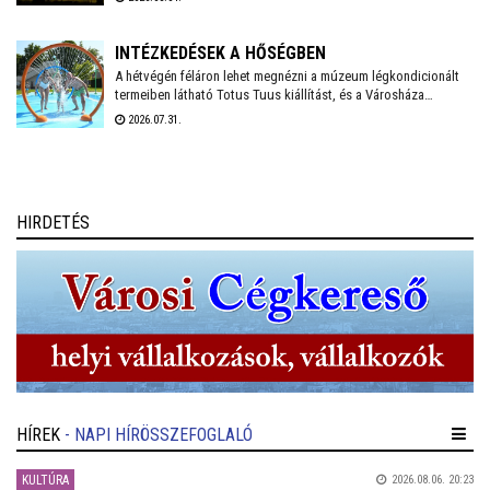
INTÉZKEDÉSEK A HŐSÉGBEN
A hétvégén féláron lehet megnézni a múzeum légkondicionált
termeiben látható Totus Tuus kiállítást, és a Városháza
temperált Díszterme is megnyílik hétfőn-kedden, ahol pedig
2026.07.31.
mesefilmekkel várják az arra járó családokat – számol be friss
bejegyzésében Székesfehérvár polgármestere.
HIRDETÉS
HÍREK
- NAPI HÍRÖSSZEFOGLALÓ
KULTÚRA
2026.08.06. 20:23