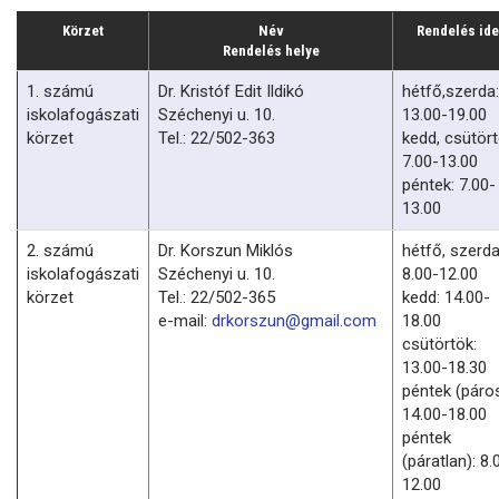
Körzet
Név
Rendelés ide
Rendelés helye
1. számú
Dr. Kristóf Edit Ildikó
hétfő,szerda:
iskolafogászati
Széchenyi u. 10.
13.00-19.00
körzet
Tel.: 22/502-363
kedd, csütört
7.00-13.00
péntek: 7.00-
13.00
2. számú
Dr. Korszun Miklós
hétfő, szerda
iskolafogászati
Széchenyi u. 10.
8.00-12.00
körzet
Tel.: 22/502-365
kedd: 14.00-
e-mail:
drkorszun@gmail.com
18.00
csütörtök:
13.00-18.30
péntek (páros
14.00-18.00
péntek
(páratlan): 8.
12.00