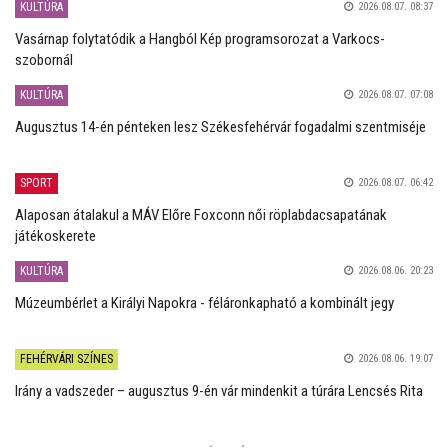
KULTÚRA
2026.08.07. 08:37
Vasárnap folytatódik a Hangból Kép programsorozat a Varkocs-
szobornál
KULTÚRA
2026.08.07. 07:08
Augusztus 14-én pénteken lesz Székesfehérvár fogadalmi szentmiséje
SPORT
2026.08.07. 06:42
Alaposan átalakul a MÁV Előre Foxconn női röplabdacsapatának
játékoskerete
KULTÚRA
2026.08.06. 20:23
Múzeumbérlet a Királyi Napokra - féláronkapható a kombinált jegy
FEHÉRVÁRI SZÍNES
2026.08.06. 19:07
Irány a vadszeder – augusztus 9-én vár mindenkit a túrára Lencsés Rita