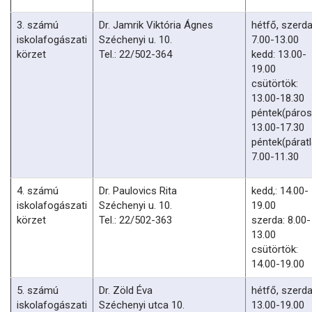
3. számú
Dr. Jamrik Viktória Ágnes
hétfő, szerda
iskolafogászati
Széchenyi u. 10.
7.00-13.00
körzet
Tel.: 22/502-364
kedd: 13.00-
19.00
csütörtök:
13.00-18.30
péntek(páros
13.00-17.30
péntek(páratl
7.00-11.30
4. számú
Dr. Paulovics Rita
kedd,: 14.00-
iskolafogászati
Széchenyi u. 10.
19.00
körzet
Tel.: 22/502-363
szerda: 8.00-
13.00
csütörtök:
14.00-19.00
5. számú
Dr. Zöld Éva
hétfő, szerda
iskolafogászati
Széchenyi utca 10.
13.00-19.00