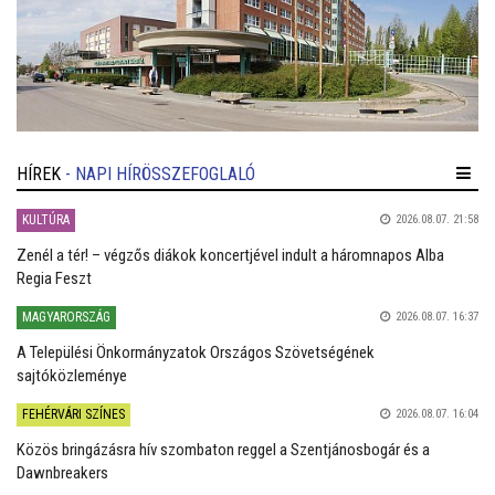
HÍREK
- NAPI HÍRÖSSZEFOGLALÓ
KULTÚRA
2026.08.07. 21:58
Zenél a tér! – végzős diákok koncertjével indult a háromnapos Alba
Regia Feszt
MAGYARORSZÁG
2026.08.07. 16:37
A Települési Önkormányzatok Országos Szövetségének
sajtóközleménye
FEHÉRVÁRI SZÍNES
2026.08.07. 16:04
Közös bringázásra hív szombaton reggel a Szentjánosbogár és a
Dawnbreakers