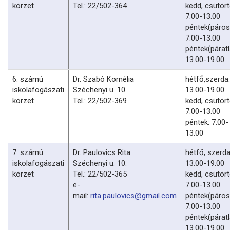
körzet
Tel.: 22/502-364
kedd, csütört
7.00-13.00
péntek(páros
7.00-13.00
péntek(páratl
13.00-19.00
6. számú
Dr. Szabó Kornélia
hétfő,szerda:
iskolafogászati
Széchenyi u. 10.
13.00-19.00
körzet
Tel.: 22/502-369
kedd, csütört
7.00-13.00
péntek: 7.00-
13.00
7. számú
Dr. Paulovics Rita
hétfő, szerda
iskolafogászati
Széchenyi u. 10.
13.00-19.00
körzet
Tel.: 22/502-365
kedd, csütört
e-
7.00-13.00
mail:
rita.paulovics@gmail.com
péntek(páros
7.00-13.00
péntek(páratl
13.00-19.00