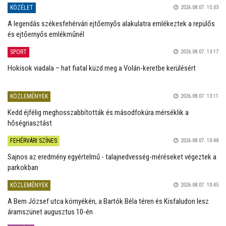
KÖZÉLET
2026.08.07. 15:03
A legendás székesfehérvári ejtőernyős alakulatra emlékeztek a repülős
és ejtőernyős emlékműnél
SPORT
2026.08.07. 13:17
Hokisok viadala – hat fiatal küzd meg a Volán-keretbe kerülésért
KÖZLEMÉNYEK
2026.08.07. 13:11
Kedd éjfélig meghosszabbították és másodfokúra mérséklik a
hőségriasztást
FEHÉRVÁRI SZÍNES
2026.08.07. 10:48
Sajnos az eredmény egyértelmű - talajnedvesség-méréseket végeztek a
parkokban
KÖZLEMÉNYEK
2026.08.07. 10:45
A Bem József utca környékén, a Bartók Béla téren és Kisfaludon lesz
áramszünet augusztus 10-én