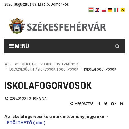
2026. augusztus 08. László, Domonkos
Keresés
MENÜ
GYERMEK HÁZIORVOSOK
INTÉZMÉNYEK
EGÉSZSÉGÜGY, HÁZIORVOSOK, FOGORVOSOK
ISKOLAFOGORVOSOK
ISKOLAFOGORVOSOK
2026.04.30. |
3 HÓNAPJA
MEGOSZTÁS:
Az iskolafogorvosi körzetek intézmény jegyzéke
-
LETÖLTHETŐ (.doc)