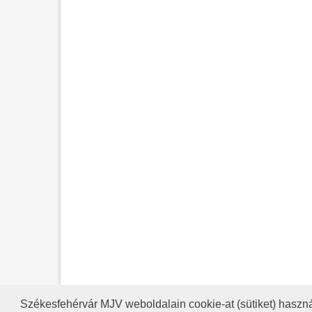
Székesfehérvár MJV weboldalain cookie-at (sütiket) haszná
A HONLAP 2017.03.31-I ÁLLAP
RSS