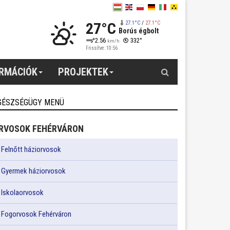
27°C
27.1°C
/
27.1°C
Borús égbolt
2.56
332°
km/h
Frissítve: 10:56
Keresés
ORMÁCIÓK
PROJEKTEK
GÉSZSÉGÜGY MENÜ
RVOSOK FEHÉRVÁRON
Felnőtt háziorvosok
Gyermek háziorvosok
Iskolaorvosok
Fogorvosok Fehérváron