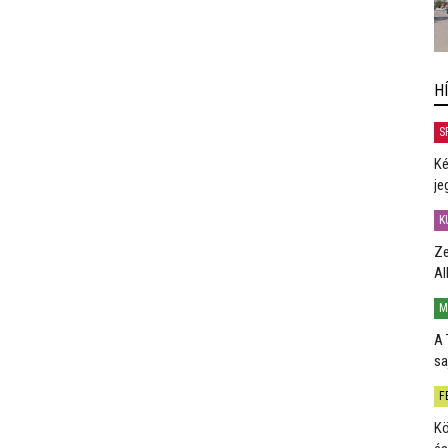
H
S
Ké
je
K
Ze
Al
M
A 
sa
F
Kö