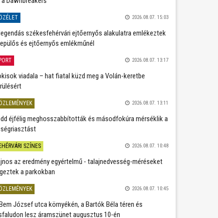
 a Dawnbreakers
ÖZÉLET
2026.08.07. 15:03
legendás székesfehérvári ejtőernyős alakulatra emlékeztek
repülős és ejtőernyős emlékműnél
PORT
2026.08.07. 13:17
kisok viadala – hat fiatal küzd meg a Volán-keretbe
rülésért
ÖZLEMÉNYEK
2026.08.07. 13:11
dd éjfélig meghosszabbították és másodfokúra mérséklik a
ségriasztást
EHÉRVÁRI SZÍNES
2026.08.07. 10:48
jnos az eredmény egyértelmű - talajnedvesség-méréseket
geztek a parkokban
ÖZLEMÉNYEK
2026.08.07. 10:45
Bem József utca környékén, a Bartók Béla téren és
sfaludon lesz áramszünet augusztus 10-én