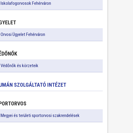
Iskolafogorvosok Fehérváron
GYELET
Orvosi Ügyelet Fehérváron
ÉDŐNŐK
Védőnők és körzeteik
UMÁN SZOLGÁLTATÓ INTÉZET
PORTORVOS
Megyei és területi sportorvosi szakrendelések