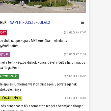
ÍREK
- NAPI HÍRÖSSZEFOGLALÓ
PORT
2026.08.08. 07:07
zilabda szuperkupa a MET Arénában - elindult a
gyértékesítés
ULTÚRA
2026.08.07. 21:58
nél a tér! – végzős diákok koncertjével indult a háromnapos
ba Regia Feszt
AGYARORSZÁG
2026.08.07. 16:37
Települési Önkormányzatok Országos Szövetségének
jtóközleménye
EHÉRVÁRI SZÍNES
2026.08.07. 16:04
zös bringázásra hív szombaton reggel a Szentjánosbogár