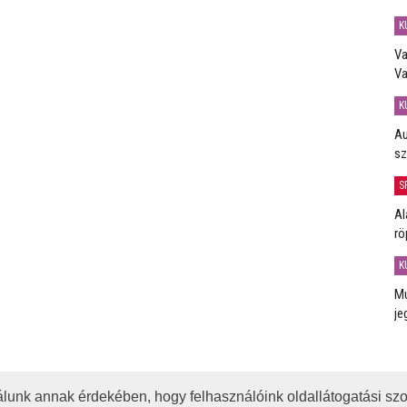
K
Va
Va
K
Au
sz
S
Al
rö
K
Mú
je
lunk annak érdekében, hogy felhasználóink oldallátogatási szo
OTA
JOGI NYILATKOZAT
IMPRESSZUM
MÉDIAAJÁNLAT