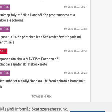
ULTÚRA
2026.08.07. 08:37
sárnap folytatódik a Hangból Kép programsorozat a
rkocs-szobornál
ULTÚRA
2026.08.07. 07:08
gusztus 14-én pénteken lesz Székesfehérvár fogadalmi
entmiséje
PORT
2026.08.07. 06:42
aposan átalakul a MÁV Előre Foxconn női
plabdacsapatának játékoskerete
ULTÚRA
2026.08.06. 20:23
zeumbérlet a Királyi Napokra - féláronkapható a kombinált
gy
TOVÁBBI HÍREK
kásairól információkat szerezhessünk,
KÖZÉRDEKŰ ADATOK
ADATVÉDELEM