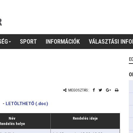
SÉG
SPORT
INFORMÁCIÓK
VÁLASZTÁSI INF
E
O
MEGOSZTÁS:
e
-
LETÖLTHETŐ (.doc)
Név
Rendelés ideje
Rendelés helye