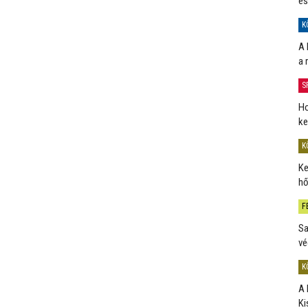
és
K
A 
a 
S
Ho
ke
K
Ke
hő
F
Sa
vé
K
A 
Ki