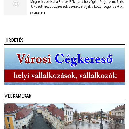
Megtelik zenével a Bartók Béla tér a hétvégén. Augusztus 7. és
9. között neves zenészek szórakoztatják a közönséget az Alba
Regia Feszten. Fellép többek között az Oláh Dezső Vibratone
2026.08.06.
Quartet, a Budapest Ragtime Band, a Vörös Tamás Projekt és a
Tomor Barnabás Projekt.
HIRDETÉS
WEBKAMERÁK