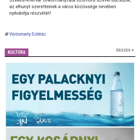
Székesfehérvár Önkormányzata szomorú szívvel búcsúzik,
az elhunyt szeretteinek a város közössége nevében
nyilvánítja részvétét!
Vörösmarty Színház
ÖSSZES
KULTÚRA