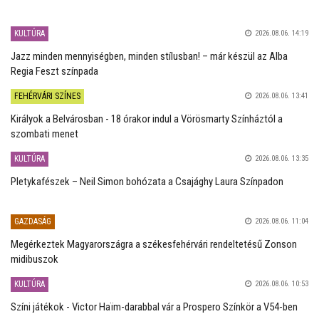
KULTÚRA
2026.08.06. 14:19
Jazz minden mennyiségben, minden stílusban! – már készül az Alba
Regia Feszt színpada
FEHÉRVÁRI SZÍNES
2026.08.06. 13:41
Királyok a Belvárosban - 18 órakor indul a Vörösmarty Színháztól a
szombati menet
KULTÚRA
2026.08.06. 13:35
Pletykafészek – Neil Simon bohózata a Csajághy Laura Színpadon
GAZDASÁG
2026.08.06. 11:04
Megérkeztek Magyarországra a székesfehérvári rendeltetésű Zonson
midibuszok
KULTÚRA
2026.08.06. 10:53
Színi játékok - Victor Haïm-darabbal vár a Prospero Színkör a V54-ben