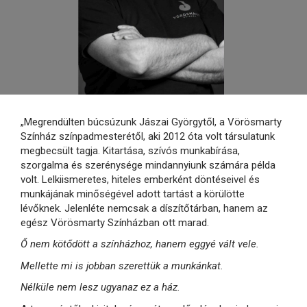
„Megrendülten búcsúzunk Jászai Györgytől, a Vörösmarty
Színház színpadmesterétől, aki 2012 óta volt társulatunk
megbecsült tagja. Kitartása, szívós munkabírása,
szorgalma és szerénysége mindannyiunk számára példa
volt. Lelkiismeretes, hiteles emberként döntéseivel és
munkájának minőségével adott tartást a körülötte
lévőknek. Jelenléte nemcsak a díszítőtárban, hanem az
egész Vörösmarty Színházban ott marad.
Ő nem kötődött a színházhoz, hanem eggyé vált vele.
Mellette mi is jobban szerettük a munkánkat.
Nélküle nem lesz ugyanaz ez a ház.