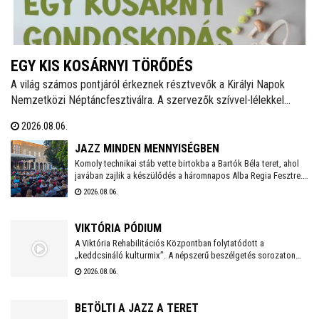
EGY KIS KOSÁRNYI TÖRŐDÉS
A világ számos pontjáról érkeznek résztvevők a Királyi Napok
Nemzetközi Néptáncfesztiválra. A szervezők szívvel-lélekkel
készülnek, saját maguk is főznek majd a vendégeknek igazi,
2026.08.06.
magyaros finomságokat. Zöldségekkel, gyümölcsökkel, egyéb
alapanyagokkal bárki hozzájárulhat a kezdeményezés sikeréhez, a
JAZZ MINDEN MENNYISÉGBEN
gyűjtés augusztus 10-én, hétfőn kezdődik a Táncházban.
Komoly technikai stáb vette birtokba a Bartók Béla teret, ahol
javában zajlik a készülődés a háromnapos Alba Regia Fesztre.
Péntek estétől vasárnap estig a jazz számos formája
2026.08.06.
megmutatkozik itt és a Múzeumkertben. Idén is több száz
vendégre számítanak az ingyenes koncerteken, ezért
mindenképpen érdemes időben érkezni és elfoglalni egy
VIKTÓRIA PÓDIUM
kényelmes, jó helyet .
A Viktória Rehabilitációs Központban folytatódott a
„keddcsináló kulturmix”. A népszerű beszélgetés sorozaton
ezúttal is kivételes vendégek tisztelték meg a Viktória Pódium
2026.08.06.
rendezvényét.
BETÖLTI A JAZZ A TERET