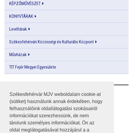
KÉPZŐMŰVÉSZET
KÖNYVTÁRAK
Levéltárak
Székesfehérvári Közösségi és Kulturális Központ
Művházak
TIT Fejér Megyei Egyesülete
RSS
Székesfehérvár MJV weboldalain cookie-at
(sütiket) használunk annak érdekében, hogy
A HONLAP 2017.03.31-I ÁLLAPOTA
felhasználóink oldallátogatási szokásairól
információkat szerezhessünk, de nem
JOGI NYILATKOZAT
tárolunk személyes információkat. Ön az
IMPRESSZUM
oldal meglátogatásával hozzájárul a a