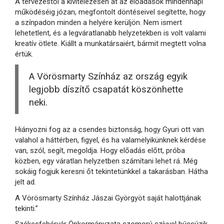
A tervezéstől a kivitelezésen át az előadások mindennapi
működéséig józan, megfontolt döntéseivel segítette, hogy
a színpadon minden a helyére kerüljön. Nem ismert
lehetetlent, és a legváratlanabb helyzetekben is volt valami
kreatív ötlete. Kiállt a munkatársaiért, bármit megtett volna
értük.
A Vörösmarty Színház az ország egyik
legjobb díszítő csapatát köszönhette
neki.
Hiányozni fog az a csendes biztonság, hogy Gyuri ott van
valahol a háttérben, figyel, és ha valamelyikünknek kérdése
van, szól, segít, megoldja. Hogy előadás előtt, próba
közben, egy váratlan helyzetben számítani lehet rá. Még
sokáig fogjuk keresni őt tekintetünkkel a takarásban. Hátha
jelt ad.
A Vörösmarty Színház Jászai Györgyöt saját halottjának
tekinti.”