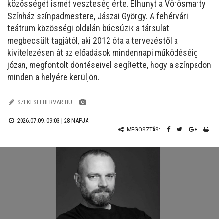
közösségét ismét veszteség érte. Elhunyt a Vörösmarty
Színház színpadmestere, Jászai György. A fehérvári
teátrum közösségi oldalán búcsúzik a társulat
megbecsült tagjától, aki 2012 óta a tervezéstől a
kivitelezésen át az előadások mindennapi működéséig
józan, megfontolt döntéseivel segítette, hogy a színpadon
minden a helyére kerüljön.
SZEKESFEHERVAR.HU
.
2026.07.09. 09:03 |
28 NAPJA
MEGOSZTÁS: