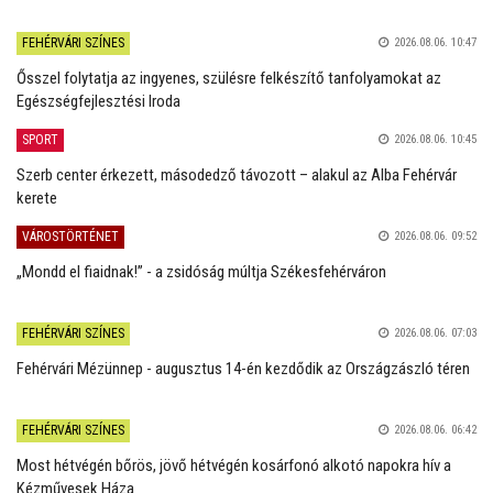
FEHÉRVÁRI SZÍNES
2026.08.06. 10:47
Ősszel folytatja az ingyenes, szülésre felkészítő tanfolyamokat az
Egészségfejlesztési Iroda
SPORT
2026.08.06. 10:45
Szerb center érkezett, másodedző távozott – alakul az Alba Fehérvár
kerete
VÁROSTÖRTÉNET
2026.08.06. 09:52
„Mondd el fiaidnak!” - a zsidóság múltja Székesfehérváron
FEHÉRVÁRI SZÍNES
2026.08.06. 07:03
Fehérvári Mézünnep - augusztus 14-én kezdődik az Országzászló téren
FEHÉRVÁRI SZÍNES
2026.08.06. 06:42
Most hétvégén bőrös, jövő hétvégén kosárfonó alkotó napokra hív a
Kézművesek Háza