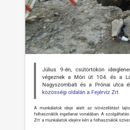
Július 9-én, csütörtökön ideiglene
végeznek a Móri út 104. és a Lán
Nagyszombati és a Prónai utca ér
közösségi oldalán a Fejérvíz Zrt.
A munkálatok ideje alatt az ivóvízellátást lajt
felhasználók ingatlanai vonalában. A szolgáltatás 
Zrt. a munkálatok idejére kéri a felhasználók szív