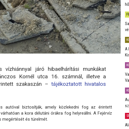
hő
F
Sa
vé
K
A 
Ki
K
s vízhiánnyal járó hibaelhárítási munkákat
Va
czos Kornél utca 16. számnál, illetve a
Va
intett szakaszán –
tájékoztatott hivatalos
K
Au
sz
os autóval biztosítják, amely közlekedni fog az érintett
várhatóan a kora délutáni órákra fog helyreállni. A Fejérvíz
S
es megértését és türelmét.
Al