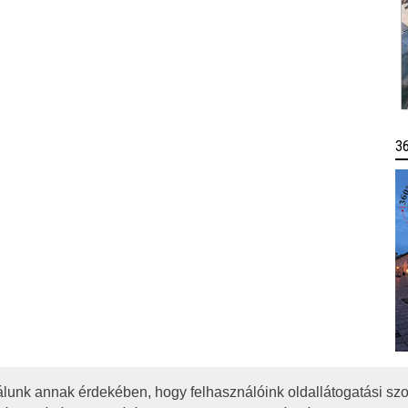
3
lunk annak érdekében, hogy felhasználóink oldallátogatási szo
OTA
JOGI NYILATKOZAT
IMPRESSZUM
MÉDIAAJÁNLAT