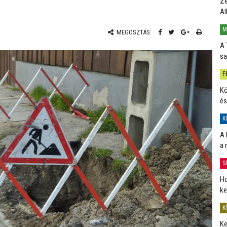
Ze
Al
M
MEGOSZTÁS:
A 
sa
F
Kö
és
K
A 
a 
S
Ho
ke
K
Ke