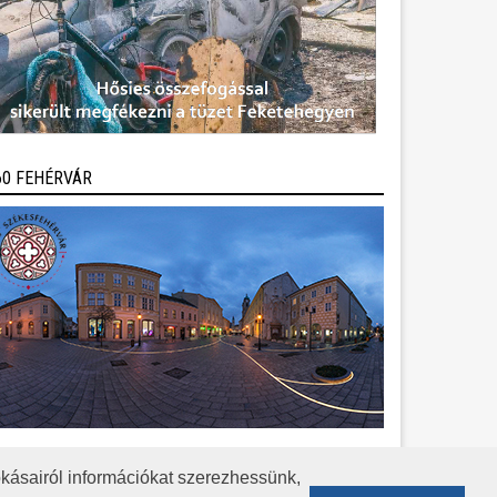
60 FEHÉRVÁR
kásairól információkat szerezhessünk,
KÖZÉRDEKŰ ADATOK
ADATVÉDELEM