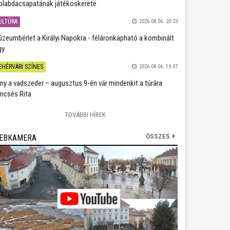
plabdacsapatának játékoskerete
ULTÚRA
2026.08.06. 20:23
zeumbérlet a Királyi Napokra - féláronkapható a kombinált
gy
EHÉRVÁRI SZÍNES
2026.08.06. 19:07
ány a vadszeder – augusztus 9-én vár mindenkit a túrára
ncsés Rita
TOVÁBBI HÍREK
ÖSSZES
EBKAMERA