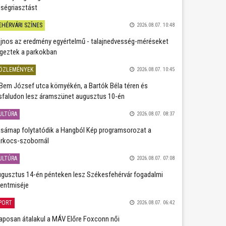
ségriasztást
EHÉRVÁRI SZÍNES
2026.08.07. 10:48
jnos az eredmény egyértelmű - talajnedvesség-méréseket
geztek a parkokban
ÖZLEMÉNYEK
2026.08.07. 10:45
Bem József utca környékén, a Bartók Béla téren és
sfaludon lesz áramszünet augusztus 10-én
ULTÚRA
2026.08.07. 08:37
sárnap folytatódik a Hangból Kép programsorozat a
rkocs-szobornál
ULTÚRA
2026.08.07. 07:08
gusztus 14-én pénteken lesz Székesfehérvár fogadalmi
entmiséje
PORT
2026.08.07. 06:42
aposan átalakul a MÁV Előre Foxconn női