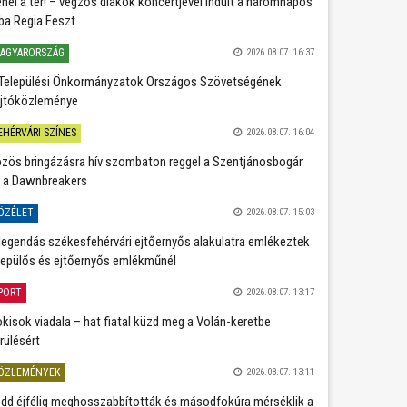
nél a tér! – végzős diákok koncertjével indult a háromnapos
ba Regia Feszt
AGYARORSZÁG
2026.08.07. 16:37
Települési Önkormányzatok Országos Szövetségének
jtóközleménye
EHÉRVÁRI SZÍNES
2026.08.07. 16:04
zös bringázásra hív szombaton reggel a Szentjánosbogár
 a Dawnbreakers
ÖZÉLET
2026.08.07. 15:03
legendás székesfehérvári ejtőernyős alakulatra emlékeztek
repülős és ejtőernyős emlékműnél
PORT
2026.08.07. 13:17
kisok viadala – hat fiatal küzd meg a Volán-keretbe
rülésért
ÖZLEMÉNYEK
2026.08.07. 13:11
dd éjfélig meghosszabbították és másodfokúra mérséklik a