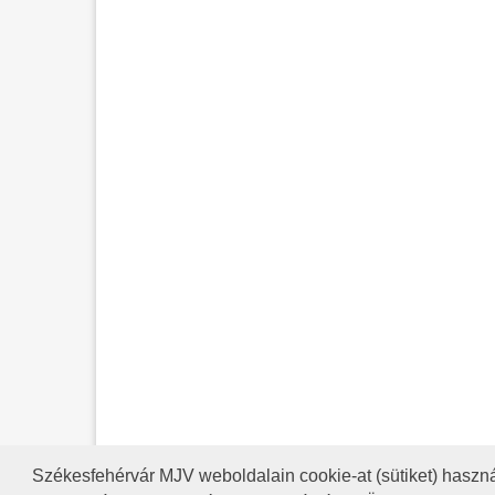
Székesfehérvár MJV weboldalain cookie-at (sütiket) haszná
A HONLAP 2017.03.31-I ÁLLAP
RSS