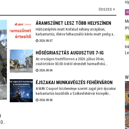
rö
ÖSSZES
K
Mú
ÁRAMSZÜNET LESZ TÖBB HELYSZÍNEN
je
Hálózatépítés miatt Kisfalud néhány utcájában,
karbantartás, illetve felhasználói kérés miatt pedig a
F
székesfehérvári Bartók Béla téren, valamint a Bem
2026.08.07.
József utcában és annak környékén lesz áramszünet
Ir
augusztus 10-én.
Le
HŐSÉGRIASZTÁS AUGUSZTUS 7-IG
Az országos tisztifőorvos a 2026. július 30-án,
csütörtökön 00.00 órától elrendelt harmadfokú
hőségriasztást 2026. augusztus 7-én, pénteken 24.00
2026.08.04.
óráig meghosszabbította. Székesfehérváron továbbra
W
is működnek az ivókutak, emellett klimatizált
ÉJSZAKAI MUNKAVÉGZÉS FEHÉRVÁRON
helyiségek is várják a lakosságot a hőségben. A város
polgármestere mindenkit arra kér, hogy figyeljünk
A MÁV Csoport közleménye szerint zajjal járó éjszakai
egymásra, kiemelten a környezetünkben élő idős
karbantartás kezdődik a Székesfehérvár környéki
emberekre, valamint vigyázzunk a háziállatainkra is.
vasútvonalakon augusztus 6-án. Székesfehérváron
2026.08.04.
augusztus 17-18. között kell éjszaka zajterhelésre
számítani.
t
 0
,