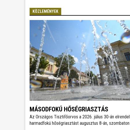
KÖZLEMÉNYEK
MÁSODFOKÚ HŐSÉGRIASZTÁS
Az Országos Tisztifőorvos a 2026. július 30-án elrendel
harmadfokú hőségriasztást augusztus 8-án, szombaton
órától másodfokúra mérsékelte, amely augusztus 11-én