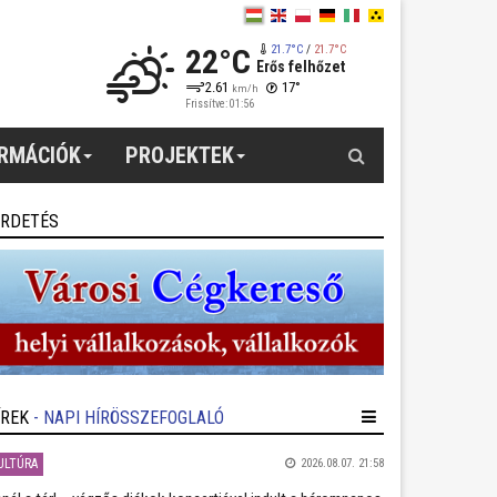
22°C
21.7°C
/
21.7°C
Erős felhőzet
2.61
17°
km/h
Frissítve: 01:56
Keresés
ORMÁCIÓK
PROJEKTEK
IRDETÉS
ÍREK
- NAPI HÍRÖSSZEFOGLALÓ
ULTÚRA
2026.08.07. 21:58