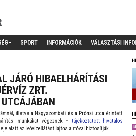
SÉG
SPORT
INFORMÁCIÓK
VÁLASZTÁSI INF
H
AL JÁRÓ HIBAELHÁRÍTÁSI
ÉRVÍZ ZRT.
 UTCÁJÁBAN
ámnál, illetve a Nagyszombati és a Prónai utca érintett
H
elhárítási munkákat végeznek –
tájékoztatott hivatalos
K
eje alatt az ivóvízellátást lajtos autóval biztosítják.