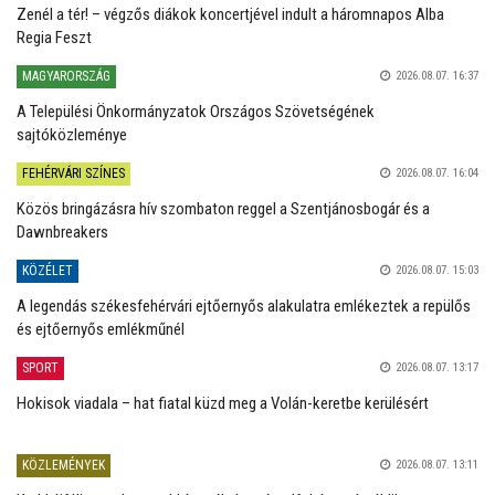
Zenél a tér! – végzős diákok koncertjével indult a háromnapos Alba
Regia Feszt
MAGYARORSZÁG
2026.08.07. 16:37
A Települési Önkormányzatok Országos Szövetségének
sajtóközleménye
FEHÉRVÁRI SZÍNES
2026.08.07. 16:04
Közös bringázásra hív szombaton reggel a Szentjánosbogár és a
Dawnbreakers
KÖZÉLET
2026.08.07. 15:03
A legendás székesfehérvári ejtőernyős alakulatra emlékeztek a repülős
és ejtőernyős emlékműnél
SPORT
2026.08.07. 13:17
Hokisok viadala – hat fiatal küzd meg a Volán-keretbe kerülésért
KÖZLEMÉNYEK
2026.08.07. 13:11