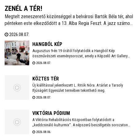
ZENÉL A TÉR!
Megtelt zeneszerető közönséggel a belvárosi Bartók Béla tér, ahol
pénteken este elkezdődött a 13. Alba Regia Feszt. A jazz számos
stílusát felvonultató zenei kavalkádot a Hang-Szín-Tér Művészeti
2026.08.07.
Iskola végzős diákjainak fellépése nyitotta. Itt és a Szent István
Király Múzeum Díszudvarán szombaton és vasárnap este is
HANGBÓL KÉP
ingyenes koncertek várják a fehérváriakat és minden kedves
Augusztus 9-én 19 órától folytatódik a Hangból Kép
összművészeti eseménysorozat, amely a Képzelő Art Gallery
vendéget.
művészeti közösségéhez kapcsolódó kezdeményezésként,
2026.08.07.
Székesfehérvár Önkormányzata támogatásával valósul meg a
Belvárosban.
KÖZTES TÉR
Új kiállítással jelentkezett L. Ritók Nóra. A tárlat a Tarsoly
Ifjúságért Egyesület termében tekinthető meg.
2026.08.07.
VIKTÓRIA PÓDIUM
A Viktória Rehabilitációs Központban folytatódott a
„keddcsináló kulturmix”. A népszerű beszélgetés sorozaton
ezúttal is kivételes vendégek tisztelték meg a Viktória Pódium
2026.08.06.
rendezvényét.