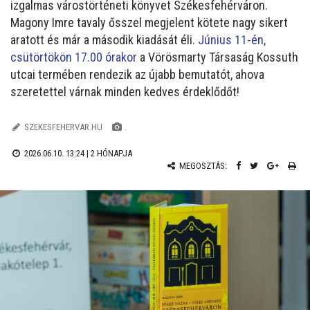
izgalmas várostörténeti könyvet Székesfehérváron.
Magony Imre tavaly ősszel megjelent kötete nagy sikert
aratott és már a második kiadását éli.
Június 11-én,
csütörtökön 17.00 órakor
a Vörösmarty Társaság Kossuth
utcai termében rendezik az újabb bemutatót, ahova
szeretettel várnak minden kedves érdeklődőt!
SZEKESFEHERVAR.HU
.
2026.06.10. 13:24 |
2 HÓNAPJA
MEGOSZTÁS: