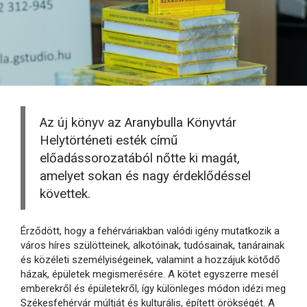
Az új könyv az Aranybulla Könyvtár
Helytörténeti esték című
előadássorozatából nőtte ki magát,
amelyet sokan és nagy érdeklődéssel
követtek.
Érződött, hogy a fehérváriakban valódi igény mutatkozik a
város híres szülötteinek, alkotóinak, tudósainak, tanárainak
és közéleti személyiségeinek, valamint a hozzájuk kötődő
házak, épületek megismerésére. A kötet egyszerre mesél
emberekről és épületekről, így különleges módon idézi meg
Székesfehérvár múltját és kulturális, épített örökségét. A