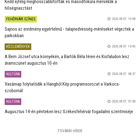
Kedd éjfélig meghosszabbították és másodfokúra mérséklik a
hőségriasztást
FEHÉRVÁRI SZÍNES
2026.08.07. 10:48
Sajnos az eredmény egyértelmű - talajnedvesség-méréseket végeztek a
parkokban
KÖZLEMÉNYEK
2026.08.07. 10:45
A Bem József utca környékén, a Bartók Béla téren és Kisfaludon lesz
áramszünet augusztus 10-én
KULTÚRA
2026.08.07. 08:37
Vasárnap folytatódik a Hangból Kép programsorozat a Varkocs-
szobornál
KULTÚRA
2026.08.07. 07:08
Augusztus 14-én pénteken lesz Székesfehérvár fogadalmi szentmiséje
TOVÁBBI HÍREK