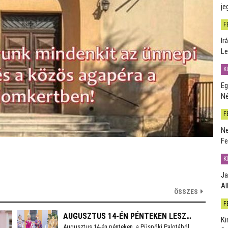
je
F
Ir
Le
K
Eg
Né
F
Ne
Fe
K
Ja
Al
ÖSSZES
F
AUGUSZTUS 14-ÉN PÉNTEKEN LESZ
Ki
Augusztus 14-én pénteken a Püspöki Palotából