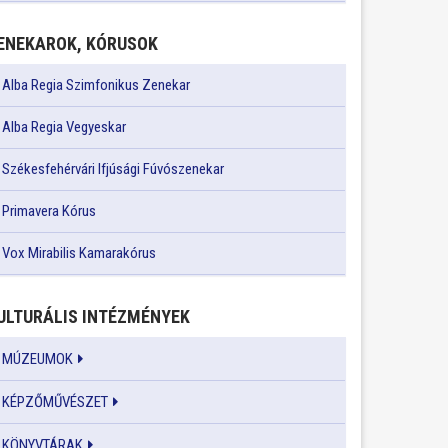
ENEKAROK, KÓRUSOK
Alba Regia Szimfonikus Zenekar
Alba Regia Vegyeskar
Székesfehérvári Ifjúsági Fúvószenekar
Primavera Kórus
Vox Mirabilis Kamarakórus
ULTURÁLIS INTÉZMÉNYEK
MÚZEUMOK
KÉPZŐMŰVÉSZET
KÖNYVTÁRAK