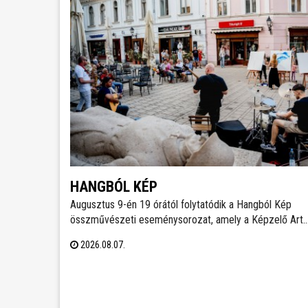
HANGBÓL KÉP
Augusztus 9-én 19 órától folytatódik a Hangból Kép
összművészeti eseménysorozat, amely a Képzelő Art
Gallery művészeti közösségéhez kapcsolódó
2026.08.07.
kezdeményezésként, Székesfehérvár Önkormányzata
támogatásával valósul meg a Belvárosban.