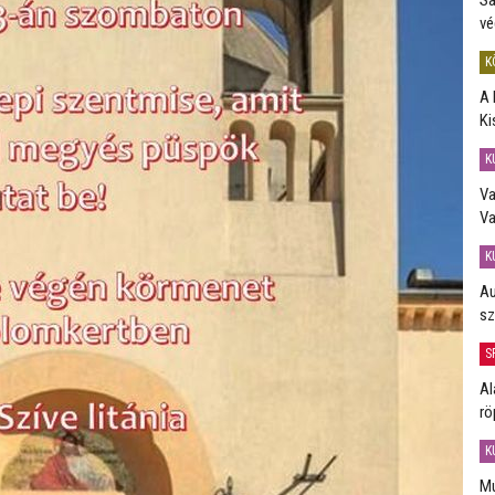
vé
K
A 
Ki
K
Va
Va
K
Au
sz
S
Al
rö
K
Mú