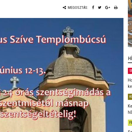
MEGOSZTÁS:
H
S
Ho
ke
K
Ke
hő
F
Sa