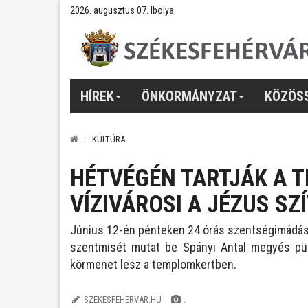
2026. augusztus 07. Ibolya
HÍREK
ÖNKORMÁNYZAT
KÖZÖS
KULTÚRA
HÉTVÉGÉN TARTJÁK A 
VÍZIVÁROSI A JÉZUS S
Június 12-én pénteken 24 órás szentségimádáss
szentmisét mutat be Spányi Antal megyés pü
körmenet lesz a templomkertben.
SZEKESFEHERVAR.HU
.