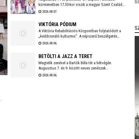
SZÉKESFEHÉRVÁR FOGADALMI
Sz
körmenetben 17.30-kor viszik a magyar Szent Család
SZENTMISÉJE
(Szent István, Boldog Gizella, Szent Imre) ereklyéit a
2026.08.07.
Székesegyházba. Az ereklyék elhelyezése után 18
órakor kezdődik a koncelebrált ünnepi szentmise
VIKTÓRIA PÓDIUM
Spányi Antal vezetésével.
S
A Viktória Rehabilitációs Központban folytatódott a
„keddcsináló kulturmix”. A népszerű beszélgetés
sorozaton ezúttal is kivételes vendégek tisztelték
2026.08.06.
meg a Viktória Pódium rendezvényét.
BETÖLTI A JAZZ A TERET
Megtelik zenével a Bartók Béla tér a hétvégén.
Augusztus 7. és 9. között neves zenészek
szórakoztatják a közönséget az Alba Regia Feszten.
2026.08.06.
Fellép többek között az Oláh Dezső Vibratone
Quartet, a Budapest Ragtime Band, a Vörös Tamás
Projekt és a Tomor Barnabás Projekt.