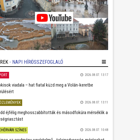
ÍREK
- NAPI HÍRÖSSZEFOGLALÓ
PORT
2026.08.07. 13:17
kisok viadala – hat fiatal küzd meg a Volán-keretbe
rülésért
ÖZLEMÉNYEK
2026.08.07. 13:11
dd éjfélig meghosszabbították és másodfokúra mérséklik a
ségriasztást
EHÉRVÁRI SZÍNES
2026.08.07. 10:48
jnos az eredmény egyértelmű - talajnedvesség-méréseket