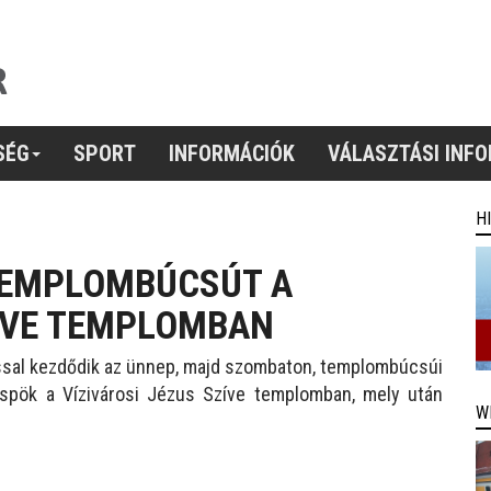
SÉG
SPORT
INFORMÁCIÓK
VÁLASZTÁSI INF
H
TEMPLOMBÚCSÚT A
ZÍVE TEMPLOMBAN
al kezdődik az ünnep, majd s
zombaton, templombúcsúi
spök a Vízivárosi Jézus Szíve templomban, mely után
W