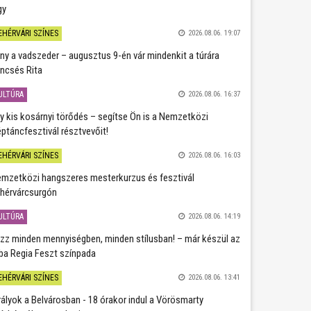
gy
EHÉRVÁRI SZÍNES
2026.08.06. 19:07
ány a vadszeder – augusztus 9-én vár mindenkit a túrára
ncsés Rita
ULTÚRA
2026.08.06. 16:37
y kis kosárnyi törődés – segítse Ön is a Nemzetközi
ptáncfesztivál résztvevőit!
EHÉRVÁRI SZÍNES
2026.08.06. 16:03
mzetközi hangszeres mesterkurzus és fesztivál
hérvárcsurgón
ULTÚRA
2026.08.06. 14:19
zz minden mennyiségben, minden stílusban! – már készül az
ba Regia Feszt színpada
EHÉRVÁRI SZÍNES
2026.08.06. 13:41
rályok a Belvárosban - 18 órakor indul a Vörösmarty