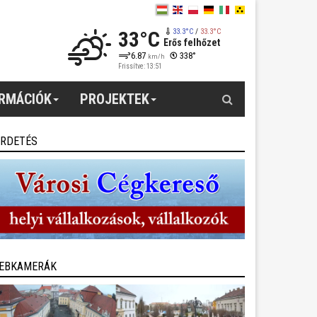
33°C
33.3°C
/
33.3°C
Erős felhőzet
6.87
338°
km/h
Frissítve: 13:51
Keresés
ORMÁCIÓK
PROJEKTEK
IRDETÉS
EBKAMERÁK