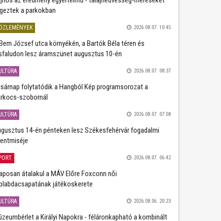
geztek a parkokban
ÖZLEMÉNYEK
2026.08.07. 10:45
Bem József utca környékén, a Bartók Béla téren és
sfaludon lesz áramszünet augusztus 10-én
ULTÚRA
2026.08.07. 08:37
sárnap folytatódik a Hangból Kép programsorozat a
rkocs-szobornál
ULTÚRA
2026.08.07. 07:08
gusztus 14-én pénteken lesz Székesfehérvár fogadalmi
entmiséje
PORT
2026.08.07. 06:42
aposan átalakul a MÁV Előre Foxconn női
plabdacsapatának játékoskerete
ULTÚRA
2026.08.06. 20:23
zeumbérlet a Királyi Napokra - féláronkapható a kombinált