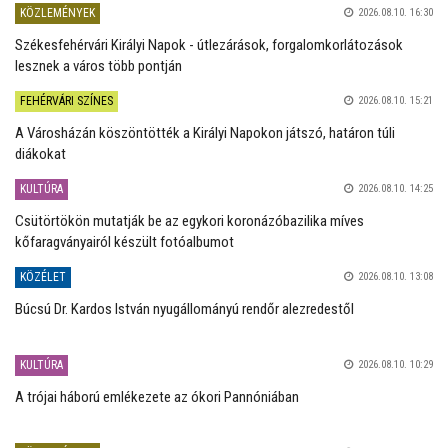
KÖZLEMÉNYEK
2026.08.10. 16:30
Székesfehérvári Királyi Napok - útlezárások, forgalomkorlátozások
lesznek a város több pontján
FEHÉRVÁRI SZÍNES
2026.08.10. 15:21
A Városházán köszöntötték a Királyi Napokon játszó, határon túli
diákokat
KULTÚRA
2026.08.10. 14:25
Csütörtökön mutatják be az egykori koronázóbazilika míves
kőfaragványairól készült fotóalbumot
KÖZÉLET
2026.08.10. 13:08
Búcsú Dr. Kardos István nyugállományú rendőr alezredestől
KULTÚRA
2026.08.10. 10:29
A trójai háború emlékezete az ókori Pannóniában