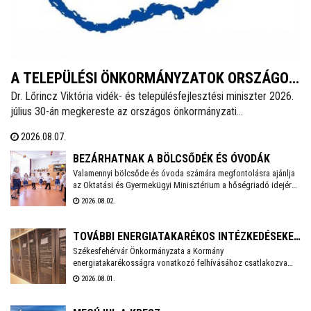
A TELEPÜLÉSI ÖNKORMÁNYZATOK ORSZÁGOS
Dr. Lőrincz Viktória vidék- és településfejlesztési miniszter 2026.
SZÖVETSÉGÉNEK SAJTÓKÖZLEMÉNYE
július 30-án megkereste az országos önkormányzati
érdekszövetségek elnökeit az Önkormányzatok Nemzeti
2026.08.07.
Együttműködési Tanácsa (ÖNET) soron következő ülésének
előkészítésével kapcsolatosan és javaslatokat kért az ülés
BEZÁRHATNAK A BÖLCSŐDÉK ÉS ÓVODÁK
napirendjére.
Valamennyi bölcsőde és óvoda számára megfontolásra ajánlja
az Oktatási és Gyermekügyi Minisztérium a hőségriadó idejére
a zárvatartás lehetőségét, erről tájékoztatott Lannert Judit
2026.08.02.
oktatási és gyermekügyi miniszter Facebook-oldalán
szombaton.
TOVÁBBI ENERGIATAKARÉKOS INTÉZKEDÉSEKET
Székesfehérvár Önkormányzata a Kormány
VEZET BE SZÉKESFEHÉRVÁR
energiatakarékosságra vonatkozó felhívásához csatlakozva
több intézkedést vezet be a villamosenergia-felhasználás
2026.08.01.
csökkentése érdekében. A cél, hogy az önkormányzati
feladatellátás zavartalan biztosítása mellett mérséklődjön az
energiafelhasználás, és a munkavállalók számára is