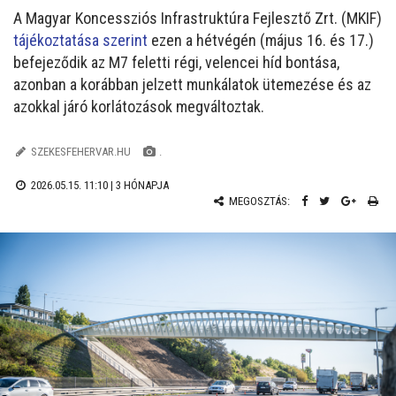
A Magyar Koncessziós Infrastruktúra Fejlesztő Zrt. (MKIF)
tájékoztatása szerint
ezen a hétvégén (május 16. és 17.)
befejeződik az M7 feletti régi, velencei híd bontása,
azonban a korábban jelzett munkálatok ütemezése és az
azokkal járó korlátozások megváltoztak.
SZEKESFEHERVAR.HU
.
2026.05.15. 11:10 |
3 HÓNAPJA
MEGOSZTÁS: