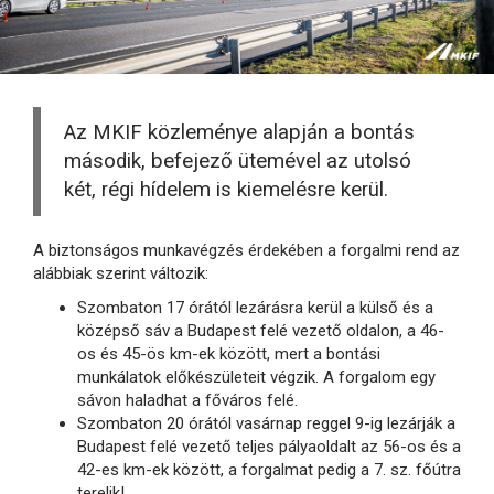
Az MKIF közleménye alapján a bontás
második, befejező ütemével az utolsó
két, régi hídelem is kiemelésre kerül.
A biztonságos munkavégzés érdekében a forgalmi rend az
alábbiak szerint változik:
Szombaton 17 órától lezárásra kerül a külső és a
középső sáv a Budapest felé vezető oldalon, a 46-
os és 45-ös km-ek között, mert a bontási
munkálatok előkészületeit végzik. A forgalom egy
sávon haladhat a főváros felé.
Szombaton 20 órától vasárnap reggel 9-ig lezárják a
Budapest felé vezető teljes pályaoldalt az 56-os és a
42-es km-ek között, a forgalmat pedig a 7. sz. főútra
terelik!