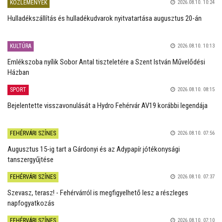
KÖZLEMÉNYEK
2026.08.10. 10:24
Hulladékszállítás és hulladékudvarok nyitvatartása augusztus 20-án
KULTÚRA
2026.08.10. 10:13
Emlékszoba nyílik Sobor Antal tiszteletére a Szent István Művelődési
Házban
SPORT
2026.08.10. 08:15
Bejelentette visszavonulását a Hydro Fehérvár AV19 korábbi legendája
FEHÉRVÁRI SZÍNES
2026.08.10. 07:56
Augusztus 15-ig tart a Gárdonyi és az Adypapír jótékonysági
tanszergyűjtése
FEHÉRVÁRI SZÍNES
2026.08.10. 07:37
Szevasz, terasz! - Fehérvárról is megfigyelhető lesz a részleges
napfogyatkozás
FEHÉRVÁRI SZÍNES
2026.08.10. 07:10