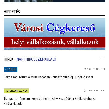
HIRDETÉS
HÍREK
- NAPI HÍRÖSSZEFOGLALÓ
KÖZÉLET
2026.08.10. 19:50
Lakossági fórum a Mura utcában - buszforduló épül idén ősszel
FEHÉRVÁRI SZÍNES
2026.08.10. 18:31
Tíz nap történelem, zene és fesztivál – kezdődik a Székesfehérvári
Királyi Napok!