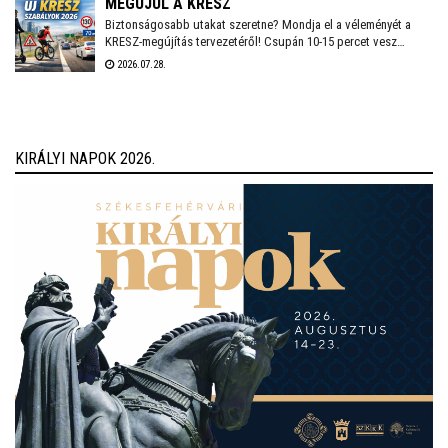
MEGÚJUL A KRESZ
biztonságos munkakörnyezetet lehessen fenntartani.
Biztonságosabb utakat szeretne? Mondja el a véleményét a
KRESZ-megújítás tervezetéről! Csupán 10-15 percet vesz
igénybe a Közlekedési és Beruházási Minisztérium által
2026.07.28.
készített kérdőív kitöltése, amely többek között az elektromos
rollerek használatának kérdéskörét is érinti. A válaszadás
anonim és önkéntes.
KIRÁLYI NAPOK 2026.