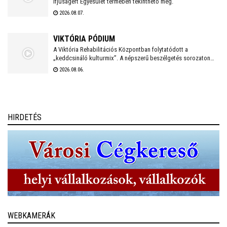
Ifjúságért Egyesület termében tekinthető meg.
2026.08.07.
VIKTÓRIA PÓDIUM
A Viktória Rehabilitációs Központban folytatódott a
„keddcsináló kulturmix”. A népszerű beszélgetés sorozaton
ezúttal is kivételes vendégek tisztelték meg a Viktória Pódium
2026.08.06.
rendezvényét.
HIRDETÉS
WEBKAMERÁK