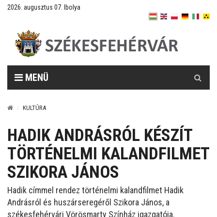
2026. augusztus 07. Ibolya
Keresés
MENÜ
KULTÚRA
HADIK ANDRÁSRÓL KÉSZÍT
TÖRTÉNELMI KALANDFILMET
SZIKORA JÁNOS
Hadik címmel rendez történelmi kalandfilmet Hadik
Andrásról és huszárseregéről Szikora János, a
székesfehérvári Vörösmarty Színház igazgatója.