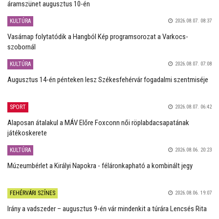
áramszünet augusztus 10-én
KULTÚRA
2026.08.07. 08:37
Vasárnap folytatódik a Hangból Kép programsorozat a Varkocs-
szobornál
KULTÚRA
2026.08.07. 07:08
Augusztus 14-én pénteken lesz Székesfehérvár fogadalmi szentmiséje
SPORT
2026.08.07. 06:42
Alaposan átalakul a MÁV Előre Foxconn női röplabdacsapatának
játékoskerete
KULTÚRA
2026.08.06. 20:23
Múzeumbérlet a Királyi Napokra - féláronkapható a kombinált jegy
FEHÉRVÁRI SZÍNES
2026.08.06. 19:07
Irány a vadszeder – augusztus 9-én vár mindenkit a túrára Lencsés Rita