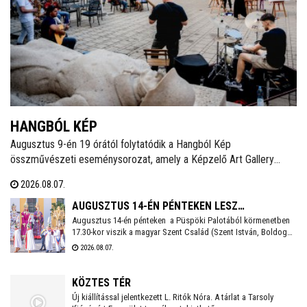
HANGBÓL KÉP
Augusztus 9-én 19 órától folytatódik a Hangból Kép
összművészeti eseménysorozat, amely a Képzelő Art Gallery
művészeti közösségéhez kapcsolódó kezdeményezésként,
2026.08.07.
Székesfehérvár Önkormányzata támogatásával valósul meg a
Belvárosban.
AUGUSZTUS 14-ÉN PÉNTEKEN LESZ
Augusztus 14-én pénteken a Püspöki Palotából körmenetben
SZÉKESFEHÉRVÁR FOGADALMI SZENTMISÉJE
17.30-kor viszik a magyar Szent Család (Szent István, Boldog
Gizella, Szent Imre) ereklyéit a Székesegyházba. Az ereklyék
2026.08.07.
elhelyezése után 18 órakor kezdődik a koncelebrált ünnepi
szentmise Spányi Antal vezetésével.
KÖZTES TÉR
Új kiállítással jelentkezett L. Ritók Nóra. A tárlat a Tarsoly