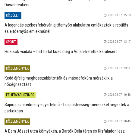
Dawnbreakers
KÖZÉLET
2026.08.07. 15:03
A legendás székesfehérvári ejtőernyős alakulatra emlékeztek a repülős
és ejtőernyős emlékműnél
SPORT
2026.08.07. 13:17
Hokisok viadala – hat fiatal küzd meg a Volán-keretbe kerülésért
KÖZLEMÉNYEK
2026.08.07. 13:11
Kedd éjfélig meghosszabbították és másodfokúra mérséklik a
hőségriasztást
FEHÉRVÁRI SZÍNES
2026.08.07. 10:48
Sajnos az eredmény egyértelmű - talajnedvesség-méréseket végeztek a
parkokban
KÖZLEMÉNYEK
2026.08.07. 10:45
A Bem József utca környékén, a Bartók Béla téren és Kisfaludon lesz