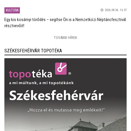
KULTÚRA
2026.08.06. 16:37
Egy kis kosárnyi törődés – segítse Ön is a Nemzetközi Néptáncfesztivál
résztvevőit!
TOVÁBBI HÍREK
SZÉKESFEHÉRVÁR TOPOTÉKA