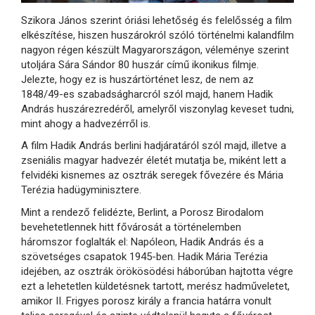
Szikora János szerint óriási lehetőség és felelősség a film
elkészítése, hiszen huszárokról szóló történelmi kalandfilm
nagyon régen készült Magyarországon, véleménye szerint
utoljára Sára Sándor 80 huszár című ikonikus filmje.
Jelezte, hogy ez is huszártörténet lesz, de nem az
1848/49-es szabadságharcról szól majd, hanem Hadik
András huszárezredéről, amelyről viszonylag keveset tudni,
mint ahogy a hadvezérről is.
A film Hadik András berlini hadjáratáról szól majd, illetve a
zseniális magyar hadvezér életét mutatja be, miként lett a
felvidéki kisnemes az osztrák seregek fővezére és Mária
Terézia hadügyminisztere.
Mint a rendező felidézte, Berlint, a Porosz Birodalom
bevehetetlennek hitt fővárosát a történelemben
háromszor foglalták el: Napóleon, Hadik András és a
szövetséges csapatok 1945-ben. Hadik Mária Terézia
idejében, az osztrák örökösödési háborúban hajtotta végre
ezt a lehetetlen küldetésnek tartott, merész hadműveletet,
amikor II. Frigyes porosz király a francia határra vonult