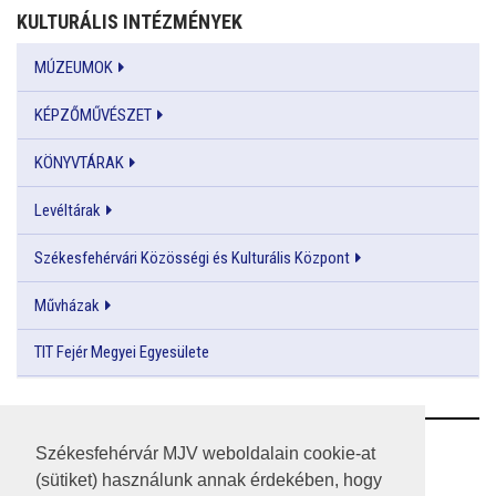
KULTURÁLIS INTÉZMÉNYEK
MÚZEUMOK
KÉPZŐMŰVÉSZET
KÖNYVTÁRAK
Levéltárak
Székesfehérvári Közösségi és Kulturális Központ
Művházak
TIT Fejér Megyei Egyesülete
RSS
Székesfehérvár MJV weboldalain cookie-at
(sütiket) használunk annak érdekében, hogy
A HONLAP 2017.03.31-I ÁLLAPOTA