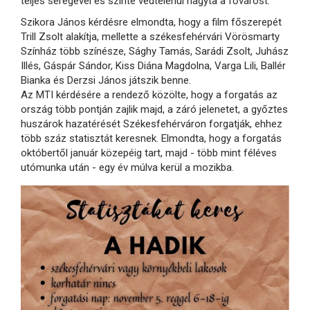
teljes seregével és szinte védtelenül hagyta a fővárost.
Szikora János kérdésre elmondta, hogy a film főszerepét
Trill Zsolt alakítja, mellette a székesfehérvári Vörösmarty
Színház több színésze, Sághy Tamás, Sarádi Zsolt, Juhász
Illés, Gáspár Sándor, Kiss Diána Magdolna, Varga Lili, Ballér
Bianka és Derzsi János játszik benne.
Az MTI kérdésére a rendező közölte, hogy a forgatás az
ország több pontján zajlik majd, a záró jelenetet, a győztes
huszárok hazatérését Székesfehérváron forgatják, ehhez
több száz statisztát keresnek. Elmondta, hogy a forgatás
októbertől január közepéig tart, majd - több mint féléves
utómunka után - egy év múlva kerül a mozikba.