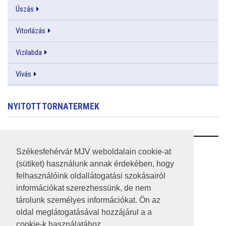
Úszás
Vitorlázás
Vizilabda
Vívás
NYITOTT TORNATERMEK
RSS
Székesfehérvár MJV weboldalain cookie-at
(sütiket) használunk annak érdekében, hogy
A HONLAP 2017.03.31-I ÁLLAPOTA
felhasználóink oldallátogatási szokásairól
információkat szerezhessünk, de nem
JOGI NYILATKOZAT
tárolunk személyes információkat. Ön az
IMPRESSZUM
oldal meglátogatásával hozzájárul a a
cookie-k használatához.