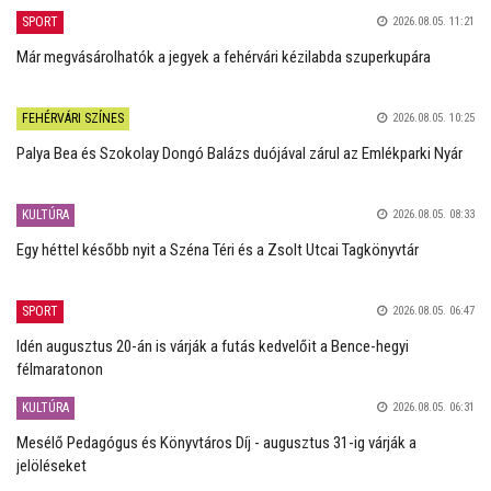
SPORT
2026.08.05. 11:21
Már megvásárolhatók a jegyek a fehérvári kézilabda szuperkupára
FEHÉRVÁRI SZÍNES
2026.08.05. 10:25
Palya Bea és Szokolay Dongó Balázs duójával zárul az Emlékparki Nyár
KULTÚRA
2026.08.05. 08:33
Egy héttel később nyit a Széna Téri és a Zsolt Utcai Tagkönyvtár
SPORT
2026.08.05. 06:47
Idén augusztus 20-án is várják a futás kedvelőit a Bence-hegyi
félmaratonon
KULTÚRA
2026.08.05. 06:31
Mesélő Pedagógus és Könyvtáros Díj - augusztus 31-ig várják a
jelöléseket