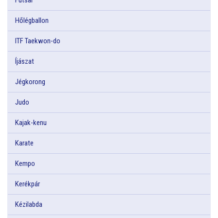
Hőlégballon
ITF Taekwon-do
Íjászat
Jégkorong
Judo
Kajak-kenu
Karate
Kempo
Kerékpár
Kézilabda