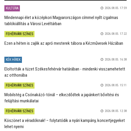
KULTÚRA
2026.08.05. 17:59
Mindennapi élet a középkori Magyarországon címmel nyílt izgalmas
tablókiállítás a Városi Levéltárban
FEHÉRVÁRI SZÍNES
2026.08.05. 17:22
Ezen a héten is zajlik az apró mesterek tábora a Kézművesek Házában
KÉK HÍREK
2026.08.05. 16:38
Eloltották a tüzet Székesfehérvár határában - mindenki visszamehetett
az otthonába
FEHÉRVÁRI SZÍNES
2026.08.05. 15:11
Mobilstég a Csónakázó-tónál – elkezdődtek a japánkert bővítési és
felújítási munkálatai
FEHÉRVÁRI SZÍNES
2026.08.05. 12:38
Köszönet a véradóknak! – folytatódik a nyári kampány, koncertjegyeket
lehet nyerni