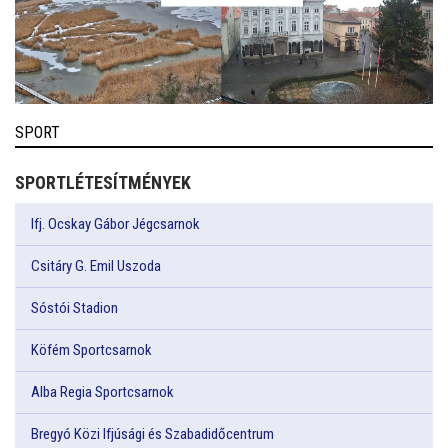
SPORT
SPORTLÉTESÍTMÉNYEK
Ifj. Ocskay Gábor Jégcsarnok
Csitáry G. Emil Uszoda
Sóstói Stadion
Köfém Sportcsarnok
Alba Regia Sportcsarnok
Bregyó Közi Ifjúsági és Szabadidőcentrum