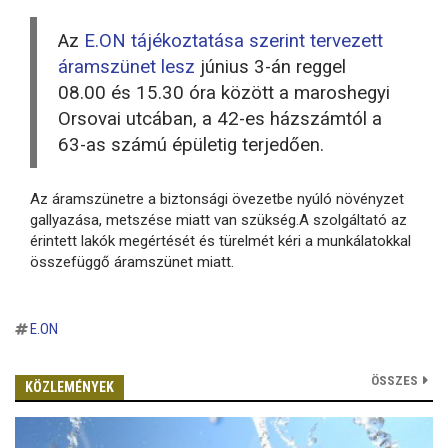
Az
E.ON tájékoztatása szerint tervezett
áramszünet lesz
június 3-án reggel
08.00 és 15.30 óra között a maroshegyi
Orsovai utcában, a 42-es házszámtól a
63-as számú épületig terjedően.
Az áramszünetre a biztonsági övezetbe nyúló növényzet
gallyazása, metszése miatt van szükség.A szolgáltató az
érintett lakók megértését és türelmét kéri a munkálatokkal
összefüggő áramszünet miatt.
E.ON
ÖSSZES
KÖZLEMÉNYEK