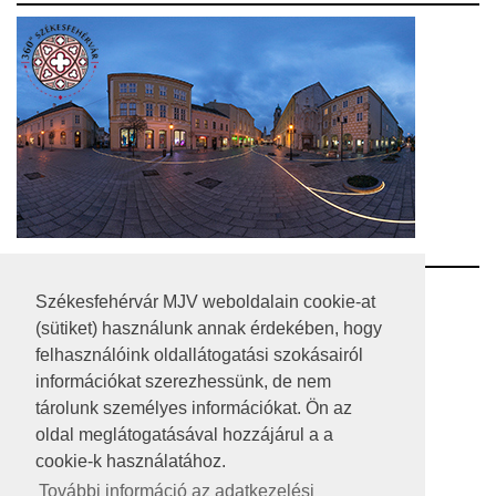
RSS
Székesfehérvár MJV weboldalain cookie-at
(sütiket) használunk annak érdekében, hogy
A HONLAP 2017.03.31-I ÁLLAPOTA
felhasználóink oldallátogatási szokásairól
információkat szerezhessünk, de nem
JOGI NYILATKOZAT
tárolunk személyes információkat. Ön az
IMPRESSZUM
oldal meglátogatásával hozzájárul a a
cookie-k használatához.
MÉDIAAJÁNLAT
További információ az adatkezelési