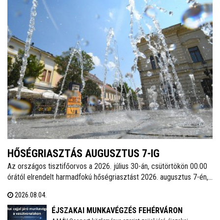
HŐSÉGRIASZTÁS AUGUSZTUS 7-IG
Az országos tisztifőorvos a 2026. július 30-án, csütörtökön 00.00
órától elrendelt harmadfokú hőségriasztást 2026. augusztus 7-én,
pénteken 24.00 óráig meghosszabbította. Székesfehérváron
2026.08.04.
továbbra is működnek az ivókutak, emellett klimatizált helyiségek
is várják a lakosságot a hőségben. A város polgármestere
ÉJSZAKAI MUNKAVÉGZÉS FEHÉRVÁRON