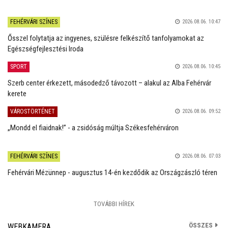
FEHÉRVÁRI SZÍNES
2026.08.06. 10:47
Ősszel folytatja az ingyenes, szülésre felkészítő tanfolyamokat az
Egészségfejlesztési Iroda
SPORT
2026.08.06. 10:45
Szerb center érkezett, másodedző távozott – alakul az Alba Fehérvár
kerete
VÁROSTÖRTÉNET
2026.08.06. 09:52
„Mondd el fiaidnak!” - a zsidóság múltja Székesfehérváron
FEHÉRVÁRI SZÍNES
2026.08.06. 07:03
Fehérvári Mézünnep - augusztus 14-én kezdődik az Országzászló téren
TOVÁBBI HÍREK
ÖSSZES
WEBKAMERA