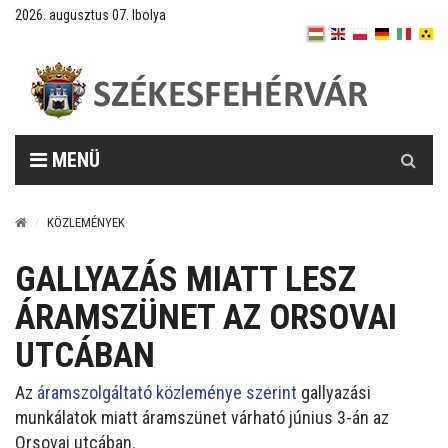
2026. augusztus 07. Ibolya
Keresés
MENÜ
KÖZLEMÉNYEK
GALLYAZÁS MIATT LESZ
ÁRAMSZÜNET AZ ORSOVAI
UTCÁBAN
Az
áramszolgáltató közleménye szerint
gallyazási
munkálatok miatt áramszünet várható június 3-án az
Orsovai utcában.