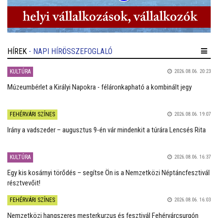
HÍREK
- NAPI HÍRÖSSZEFOGLALÓ
KULTÚRA
2026.08.06. 20:23
Múzeumbérlet a Királyi Napokra - féláronkapható a kombinált jegy
FEHÉRVÁRI SZÍNES
2026.08.06. 19:07
Irány a vadszeder – augusztus 9-én vár mindenkit a túrára Lencsés Rita
KULTÚRA
2026.08.06. 16:37
Egy kis kosárnyi törődés – segítse Ön is a Nemzetközi Néptáncfesztivál
résztvevőit!
FEHÉRVÁRI SZÍNES
2026.08.06. 16:03
Nemzetközi hangszeres mesterkurzus és fesztivál Fehérvárcsurgón