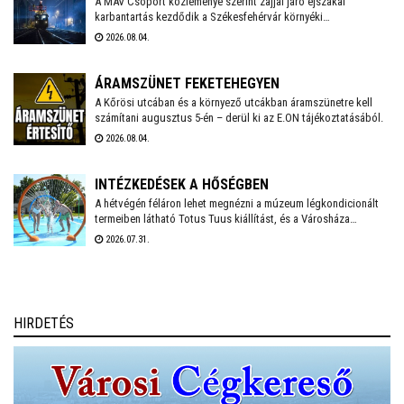
mindenkit arra kér, hogy figyeljünk egymásra, kiemelten a
A MÁV Csoport közleménye szerint zajjal járó éjszakai
karbantartás kezdődik a Székesfehérvár környéki
környezetünkben élő idős emberekre, valamint vigyázzunk a
vasútvonalakon augusztus 6-án. Székesfehérváron augusztus
háziállatainkra is.
2026.08.04.
17-18. között kell éjszaka zajterhelésre számítani.
ÁRAMSZÜNET FEKETEHEGYEN
A Kőrösi utcában és a környező utcákban áramszünetre kell
számítani augusztus 5-én – derül ki az E.ON tájékoztatásából.
2026.08.04.
INTÉZKEDÉSEK A HŐSÉGBEN
A hétvégén féláron lehet megnézni a múzeum légkondicionált
termeiben látható Totus Tuus kiállítást, és a Városháza
temperált Díszterme is megnyílik hétfőn-kedden, ahol pedig
2026.07.31.
mesefilmekkel várják az arra járó családokat – számol be friss
bejegyzésében Székesfehérvár polgármestere.
HIRDETÉS