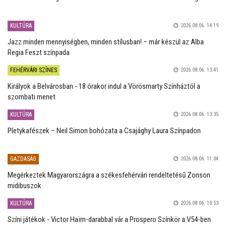
KULTÚRA
2026.08.06. 14:19
Jazz minden mennyiségben, minden stílusban! – már készül az Alba
Regia Feszt színpada
FEHÉRVÁRI SZÍNES
2026.08.06. 13:41
Királyok a Belvárosban - 18 órakor indul a Vörösmarty Színháztól a
szombati menet
KULTÚRA
2026.08.06. 13:35
Pletykafészek – Neil Simon bohózata a Csajághy Laura Színpadon
GAZDASÁG
2026.08.06. 11:04
Megérkeztek Magyarországra a székesfehérvári rendeltetésű Zonson
midibuszok
KULTÚRA
2026.08.06. 10:53
Színi játékok - Victor Haïm-darabbal vár a Prospero Színkör a V54-ben