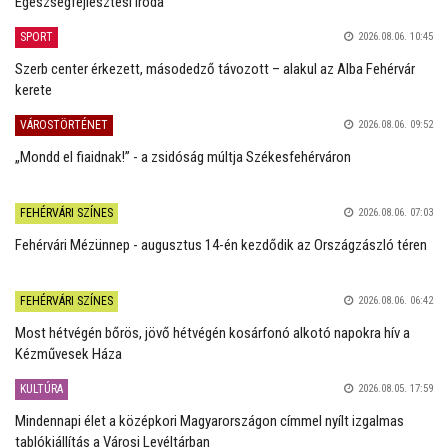
Egészségfejlesztési Iroda
SPORT
2026.08.06. 10:45
Szerb center érkezett, másodedző távozott – alakul az Alba Fehérvár
kerete
VÁROSTÖRTÉNET
2026.08.06. 09:52
„Mondd el fiaidnak!” - a zsidóság múltja Székesfehérváron
FEHÉRVÁRI SZÍNES
2026.08.06. 07:03
Fehérvári Mézünnep - augusztus 14-én kezdődik az Országzászló téren
FEHÉRVÁRI SZÍNES
2026.08.06. 06:42
Most hétvégén bőrös, jövő hétvégén kosárfonó alkotó napokra hív a
Kézművesek Háza
KULTÚRA
2026.08.05. 17:59
Mindennapi élet a középkori Magyarországon címmel nyílt izgalmas
tablókiállítás a Városi Levéltárban