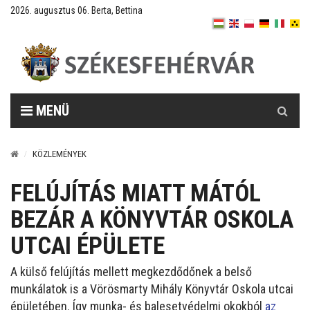
2026. augusztus 06. Berta, Bettina
Keresés
MENÜ
KÖZLEMÉNYEK
FELÚJÍTÁS MIATT MÁTÓL
BEZÁR A KÖNYVTÁR OSKOLA
UTCAI ÉPÜLETE
A külső felújítás mellett megkezdődőnek a belső
munkálatok is a Vörösmarty Mihály Könyvtár Oskola utcai
épületében. Így munka- és balesetvédelmi okokból
az