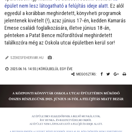
épület nem lesz látogatható a felújítás ideje alatt.
Ez alól
egyedül a korábban meghirdetett, könyvheti programok
jelentenek kivételt (!), azaz június 17-én, kedden Kamarás
Emese családi foglalkozására, illetve június 18-án,
pénteken a Patat Bence műfordítóval meghirdetett
találkozóra még az Oskola utcai épületben kerül sor!
SZEKESFEHERVAR.HU
.
2025.06.16. 14:55 |
KÖRÜLBELÜL EGY ÉVE
MEGOSZTÁS: