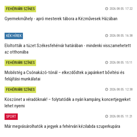
FEHÉRVÁRI SZÍNES
2026.08.05. 17:22
Gyermekműhely - apró mesterek tábora a Kézművesek Házában
KÉK HÍREK
2026.08.05. 16:38
Eloltották a tüzet Székesfehérvár határában - mindenki visszamehetett
az otthonába
FEHÉRVÁRI SZÍNES
2026.08.05. 15:11
Mobilstég a Csónakázó-tónál – elkezdődtek a japánkert bővítési és
felújítási munkálatai
FEHÉRVÁRI SZÍNES
2026.08.05. 12:38
Köszönet a véradóknak! – folytatódik a nyári kampány, koncertjegyeket
lehet nyerni
SPORT
2026.08.05. 11:21
Már megvásárolhatók a jegyek a fehérvári kézilabda szuperkupára