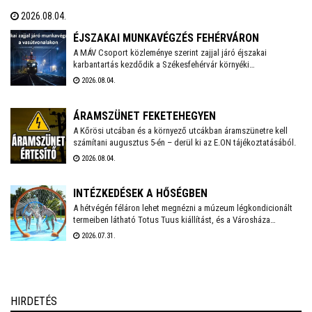
pénteken 24.00 óráig meghosszabbította. Székesfehérváron
2026.08.04.
továbbra is működnek az ivókutak, emellett klimatizált helyiségek
is várják a lakosságot a hőségben. A város polgármestere
ÉJSZAKAI MUNKAVÉGZÉS FEHÉRVÁRON
mindenkit arra kér, hogy figyeljünk egymásra, kiemelten a
A MÁV Csoport közleménye szerint zajjal járó éjszakai
karbantartás kezdődik a Székesfehérvár környéki
környezetünkben élő idős emberekre, valamint vigyázzunk a
vasútvonalakon augusztus 6-án. Székesfehérváron augusztus
háziállatainkra is.
2026.08.04.
17-18. között kell éjszaka zajterhelésre számítani.
ÁRAMSZÜNET FEKETEHEGYEN
A Kőrösi utcában és a környező utcákban áramszünetre kell
számítani augusztus 5-én – derül ki az E.ON tájékoztatásából.
2026.08.04.
INTÉZKEDÉSEK A HŐSÉGBEN
A hétvégén féláron lehet megnézni a múzeum légkondicionált
termeiben látható Totus Tuus kiállítást, és a Városháza
temperált Díszterme is megnyílik hétfőn-kedden, ahol pedig
2026.07.31.
mesefilmekkel várják az arra járó családokat – számol be friss
bejegyzésében Székesfehérvár polgármestere.
HIRDETÉS