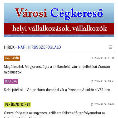
HÍREK
- NAPI HÍRÖSSZEFOGLALÓ
GAZDASÁG
2026.08.06. 11:04
Megérkeztek Magyarországra a székesfehérvári rendeltetésű Zonson
midibuszok
KULTÚRA
2026.08.06. 10:53
Színi játékok - Victor Haïm-darabbal vár a Prospero Színkör a V54-ben
FEHÉRVÁRI SZÍNES
2026.08.06. 10:47
Ősszel folytatja az ingyenes, szülésre felkészítő tanfolyamokat az