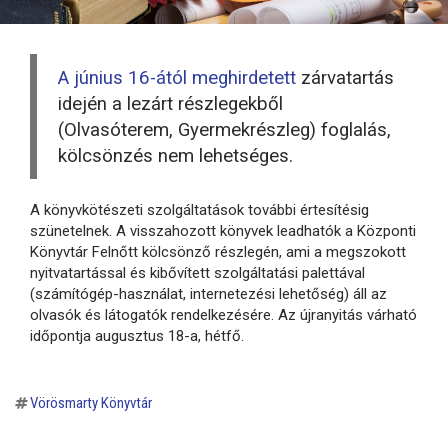
A június 16-ától meghirdetett
zárvatartás
idején a lezárt részlegekből
(Olvasóterem, Gyermekrészleg) foglalás,
kölcsönzés nem lehetséges.
A könyvkötészeti szolgáltatások további értesítésig
szünetelnek. A visszahozott könyvek leadhatók a Központi
Könyvtár Felnőtt kölcsönző részlegén, ami a megszokott
nyitvatartással és kibővített szolgáltatási palettával
(számítógép-használat, internetezési lehetőség) áll az
olvasók és látogatók rendelkezésére. Az újranyitás várható
időpontja augusztus 18-a, hétfő.
Vörösmarty Könyvtár