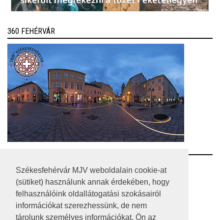
360 FEHÉRVÁR
RSS
Székesfehérvár MJV weboldalain cookie-at
(sütiket) használunk annak érdekében, hogy
A HONLAP 2017.03.31-I ÁLLAPOTA
felhasználóink oldallátogatási szokásairól
információkat szerezhessünk, de nem
JOGI NYILATKOZAT
tárolunk személyes információkat. Ön az