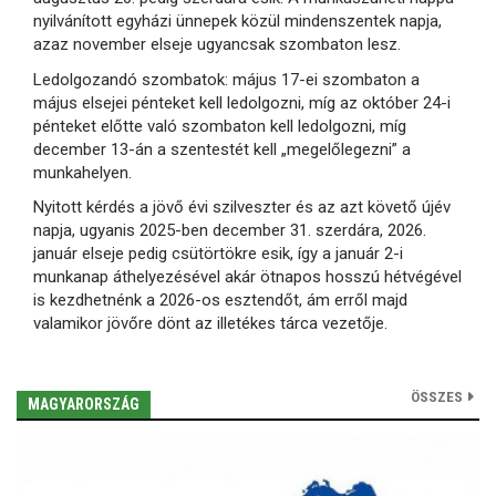
nyilvánított egyházi ünnepek közül mindenszentek napja,
azaz november elseje ugyancsak szombaton lesz.
Ledolgozandó szombatok: május 17-ei szombaton a
május elsejei pénteket kell ledolgozni, míg az október 24-i
pénteket előtte való szombaton kell ledolgozni, míg
december 13-án a szentestét kell „megelőlegezni” a
munkahelyen.
Nyitott kérdés a jövő évi szilveszter és az azt követő újév
napja, ugyanis 2025-ben december 31. szerdára, 2026.
január elseje pedig csütörtökre esik, így a január 2-i
munkanap áthelyezésével akár ötnapos hosszú hétvégével
is kezdhetnénk a 2026-os esztendőt, ám erről majd
valamikor jövőre dönt az illetékes tárca vezetője.
ÖSSZES
MAGYARORSZÁG