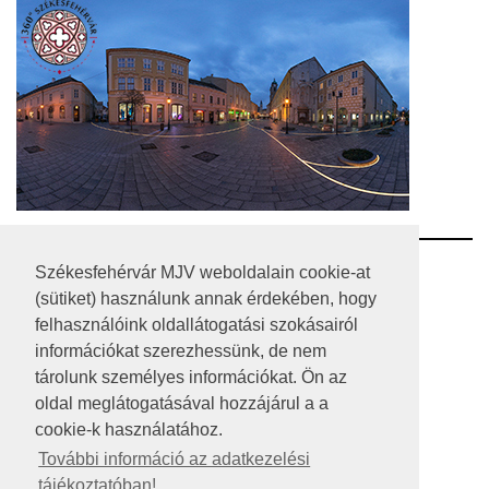
RSS
Székesfehérvár MJV weboldalain cookie-at
(sütiket) használunk annak érdekében, hogy
A HONLAP 2017.03.31-I ÁLLAPOTA
felhasználóink oldallátogatási szokásairól
információkat szerezhessünk, de nem
JOGI NYILATKOZAT
tárolunk személyes információkat. Ön az
IMPRESSZUM
oldal meglátogatásával hozzájárul a a
cookie-k használatához.
MÉDIAAJÁNLAT
További információ az adatkezelési
tájékoztatóban!
KÖZÉRDEKŰ ADATOK