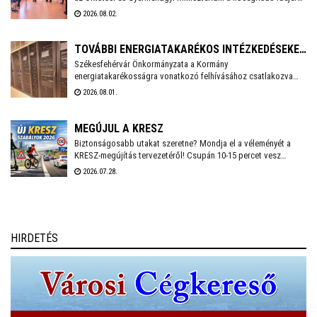
a zárvatartás lehetőségét, erről tájékoztatott Lannert Judit
2026.08.02.
oktatási és gyermekügyi miniszter Facebook-oldalán
szombaton.
TOVÁBBI ENERGIATAKARÉKOS INTÉZKEDÉSEKET
Székesfehérvár Önkormányzata a Kormány
VEZET BE SZÉKESFEHÉRVÁR
energiatakarékosságra vonatkozó felhívásához csatlakozva
több intézkedést vezet be a villamosenergia-felhasználás
2026.08.01.
csökkentése érdekében. A cél, hogy az önkormányzati
feladatellátás zavartalan biztosítása mellett mérséklődjön az
energiafelhasználás, és a munkavállalók számára is
MEGÚJUL A KRESZ
biztonságos munkakörnyezetet lehessen fenntartani.
Biztonságosabb utakat szeretne? Mondja el a véleményét a
KRESZ-megújítás tervezetéről! Csupán 10-15 percet vesz
igénybe a Közlekedési és Beruházási Minisztérium által
2026.07.28.
készített kérdőív kitöltése, amely többek között az elektromos
rollerek használatának kérdéskörét is érinti. A válaszadás
anonim és önkéntes.
HIRDETÉS