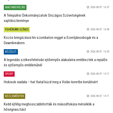
MAGYARORSZÁG
2026.08.07. 16:37
A Települési Önkormányzatok Országos Szövetségének
sajtóközleménye
FEHÉRVÁRI SZÍNES
2026.08.07. 16:04
Közös bringázásra hív szombaton reggel a Szentjánosbogár és a
Dawnbreakers
KÖZÉLET
2026.08.07. 15:03
A legendás székesfehérvári ejtőernyős alakulatra emlékeztek a repülős
és ejtőernyős emlékműnél
SPORT
2026.08.07. 13:17
Hokisok viadala – hat fiatal küzd meg a Volán-keretbe kerülésért
KÖZLEMÉNYEK
2026.08.07. 13:11
Kedd éjfélig meghosszabbították és másodfokúra mérséklik a
hőségriasztást