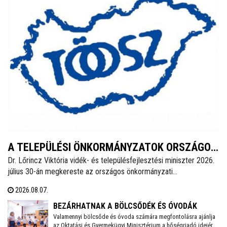
A TELEPÜLÉSI ÖNKORMÁNYZATOK ORSZÁGOS
Dr. Lőrincz Viktória vidék- és településfejlesztési miniszter 2026.
SZÖVETSÉGÉNEK SAJTÓKÖZLEMÉNYE
július 30-án megkereste az országos önkormányzati
érdekszövetségek elnökeit az Önkormányzatok Nemzeti
2026.08.07.
Együttműködési Tanácsa (ÖNET) soron következő ülésének
előkészítésével kapcsolatosan és javaslatokat kért az ülés
BEZÁRHATNAK A BÖLCSŐDÉK ÉS ÓVODÁK
napirendjére.
Valamennyi bölcsőde és óvoda számára megfontolásra ajánlja
az Oktatási és Gyermekügyi Minisztérium a hőségriadó idejére