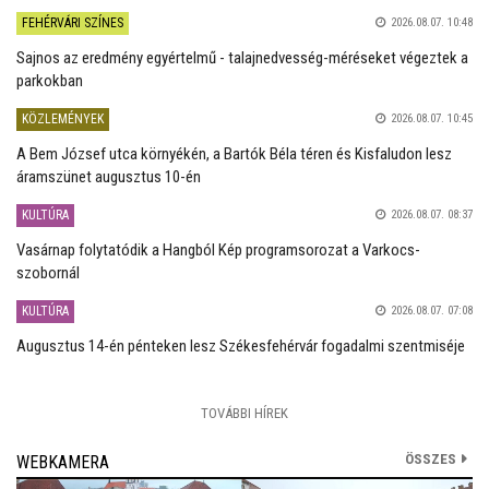
FEHÉRVÁRI SZÍNES
2026.08.07. 10:48
Sajnos az eredmény egyértelmű - talajnedvesség-méréseket végeztek a
parkokban
KÖZLEMÉNYEK
2026.08.07. 10:45
A Bem József utca környékén, a Bartók Béla téren és Kisfaludon lesz
áramszünet augusztus 10-én
KULTÚRA
2026.08.07. 08:37
Vasárnap folytatódik a Hangból Kép programsorozat a Varkocs-
szobornál
KULTÚRA
2026.08.07. 07:08
Augusztus 14-én pénteken lesz Székesfehérvár fogadalmi szentmiséje
TOVÁBBI HÍREK
ÖSSZES
WEBKAMERA