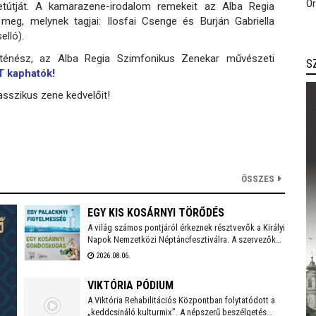
Or
etútját. A kamarazene-irodalom remekeit az Alba Regia
meg, melynek tagjai: Ilosfai Csenge és Burján Gabriella
elló).
rténész, az Alba Regia Szimfonikus Zenekar művészeti
S
T kaphatók!
asszikus zene kedvelőit!
ÖSSZES
EGY KIS KOSÁRNYI TÖRŐDÉS
A világ számos pontjáról érkeznek résztvevők a Királyi
Napok Nemzetközi Néptáncfesztiválra. A szervezők
szívvel-lélekkel készülnek, saját maguk is főznek majd
2026.08.06.
a vendégeknek igazi, magyaros finomságokat.
Zöldségekkel, gyümölcsökkel, egyéb alapanyagokkal
VIKTÓRIA PÓDIUM
bárki hozzájárulhat a kezdeményezés sikeréhez, a
gyűjtés augusztus 10-én, hétfőn kezdődik a
A Viktória Rehabilitációs Központban folytatódott a
Táncházban.
„keddcsináló kulturmix”. A népszerű beszélgetés