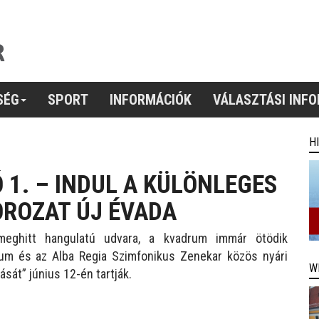
SÉG
SPORT
INFORMÁCIÓK
VÁLASZTÁSI INF
H
 1. – INDUL A KÜLÖNLEGES
ROZAT ÚJ ÉVADA
eghitt hangulatú udvara, a kvadrum immár ötödik
um és az Alba Regia Szimfonikus Zenekar közös nyári
W
sát” június 12-én tartják.