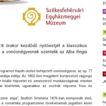
Zo
K
Sz
V5
F
Ős
ta
18 órakor kezdődő nyitóestjét a klasszikus
 a vonósnégyesnek szentelik az Alba Regia
S
Sz
Fe
programot Haydn utolsó befejezett vonósnégyese, az op. 77
V
arabja indítja. Az 1802-ben megjelent kompozíció ragyogó
 önálló fejezetet író zeneszerző munkásságának: mesteri
„M
i kísérletek, ugyanakkor az osztrák népzene friss és
F
zene atyja”, Bedřich Smetana 1876-ban komponált első,
Fe
 a romantika programzenei törekvéseinek jegyében kíséri