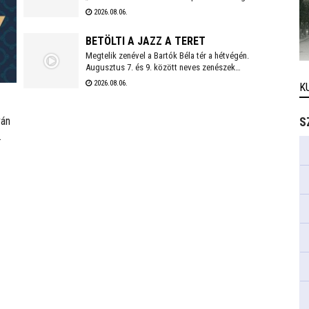
sorozaton ezúttal is kivételes vendégek tisztelték
2026.08.06.
meg a Viktória Pódium rendezvényét.
BETÖLTI A JAZZ A TERET
Megtelik zenével a Bartók Béla tér a hétvégén.
Augusztus 7. és 9. között neves zenészek
szórakoztatják a közönséget az Alba Regia Feszten.
2026.08.06.
K
Fellép többek között az Oláh Dezső Vibratone
Quartet, a Budapest Ragtime Band, a Vörös Tamás
Projekt és a Tomor Barnabás Projekt.
ván
S
t
ható