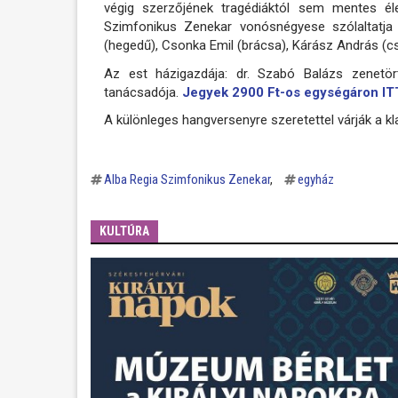
végig szerzőjének tragédiáktól sem mentes él
Szimfonikus Zenekar vonósnégyese szólaltatja 
(hegedű), Csonka Emil (brácsa), Kárász András (cs
Az est házigazdája: dr. Szabó Balázs zenetö
tanácsadója.
Jegyek 2900 Ft-os egységáron IT
A különleges hangversenyre szeretettel várják a kl
Alba Regia Szimfonikus Zenekar
egyház
KULTÚRA