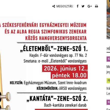
MEGOSZTÁS:
H
K
Mú
je
F
Ir
Le
K
Eg