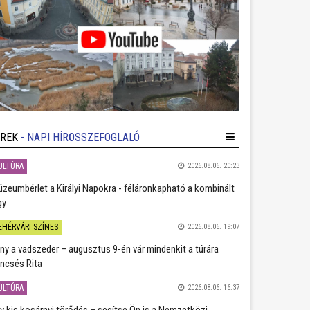
ÍREK
- NAPI HÍRÖSSZEFOGLALÓ
ULTÚRA
2026.08.06. 20:23
zeumbérlet a Királyi Napokra - féláronkapható a kombinált
gy
EHÉRVÁRI SZÍNES
2026.08.06. 19:07
ány a vadszeder – augusztus 9-én vár mindenkit a túrára
ncsés Rita
ULTÚRA
2026.08.06. 16:37
y kis kosárnyi törődés – segítse Ön is a Nemzetközi