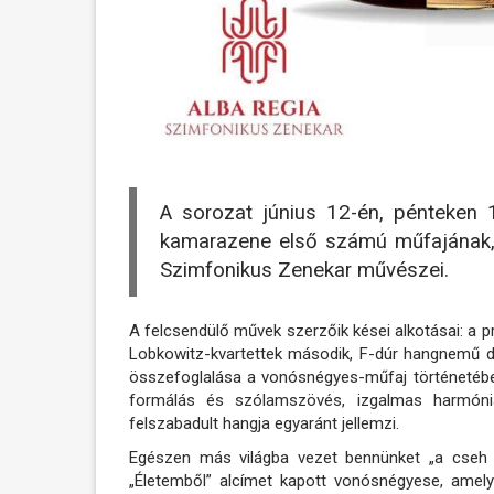
A sorozat június 12-én, pénteken 
kamarazene első számú műfajának,
Szimfonikus Zenekar művészei.
A felcsendülő művek szerzőik kései alkotásai: a 
Lobkowitz-kvartettek második, F-dúr hangnemű d
összefoglalása a vonósnégyes-műfaj történetébe
formálás és szólamszövés, izgalmas harmónia
felszabadult hangja egyaránt jellemzi.
Egészen más világba vezet bennünket „a cseh 
„Életemből” alcímet kapott vonósnégyese, amely