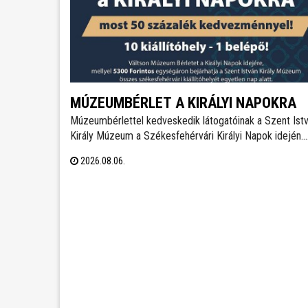
MÚZEUMBÉRLET A KIRÁLYI NAPOKRA
Múzeumbérlettel kedveskedik látogatóinak a Szent Ist
Király Múzeum a Székesfehérvári Királyi Napok idején.
Most féláron, 5.300 forintért lehet megvenni a kombinál
2026.08.06.
belépőt, mellyel az összes fehérvári kiállítóhely látogat
lesz az ünnepi időszakban.