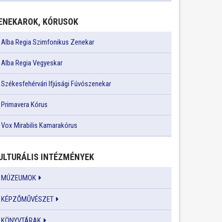
ENEKAROK, KÓRUSOK
Alba Regia Szimfonikus Zenekar
Alba Regia Vegyeskar
Székesfehérvári Ifjúsági Fúvószenekar
Primavera Kórus
Vox Mirabilis Kamarakórus
ULTURÁLIS INTÉZMÉNYEK
MÚZEUMOK
KÉPZŐMŰVÉSZET
KÖNYVTÁRAK