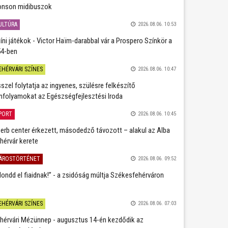
nson midibuszok
ULTÚRA
2026.08.06. 10:53
íni játékok - Victor Haïm-darabbal vár a Prospero Színkör a
4-ben
EHÉRVÁRI SZÍNES
2026.08.06. 10:47
szel folytatja az ingyenes, szülésre felkészítő
nfolyamokat az Egészségfejlesztési Iroda
PORT
2026.08.06. 10:45
erb center érkezett, másodedző távozott – alakul az Alba
hérvár kerete
ÁROSTÖRTÉNET
2026.08.06. 09:52
ondd el fiaidnak!” - a zsidóság múltja Székesfehérváron
EHÉRVÁRI SZÍNES
2026.08.06. 07:03
hérvári Mézünnep - augusztus 14-én kezdődik az