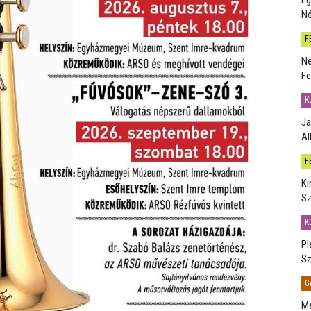
Né
F
Ne
Fe
K
Ja
Al
F
Ki
Sz
K
Pl
Sz
G
Me