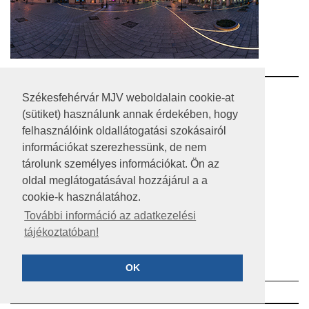
RSS
Székesfehérvár MJV weboldalain cookie-at
(sütiket) használunk annak érdekében, hogy
A HONLAP 2017.03.31-I ÁLLAPOTA
felhasználóink oldallátogatási szokásairól
információkat szerezhessünk, de nem
JOGI NYILATKOZAT
tárolunk személyes információkat. Ön az
IMPRESSZUM
oldal meglátogatásával hozzájárul a a
cookie-k használatához.
MÉDIAAJÁNLAT
További információ az adatkezelési
tájékoztatóban!
KÖZÉRDEKŰ ADATOK
ADATVÉDELEM
OK
©2023 SZÉKESFEHÉRVÁR MEGYEI JOGÚ VÁROS