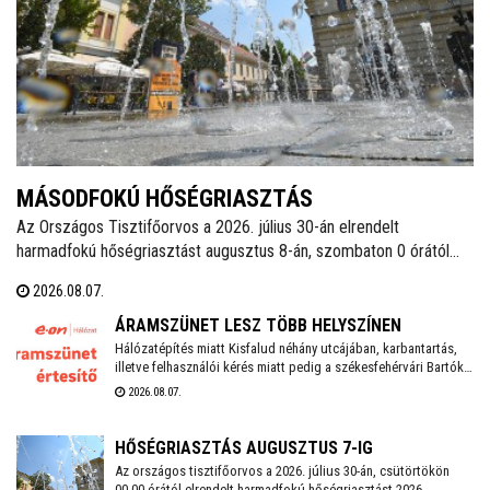
MÁSODFOKÚ HŐSÉGRIASZTÁS
Az Országos Tisztifőorvos a 2026. július 30-án elrendelt
harmadfokú hőségriasztást augusztus 8-án, szombaton 0 órától
másodfokúra mérsékelte, amely augusztus 11-én, kedden éjfélig
2026.08.07.
marad érvényben. Székesfehérváron továbbra is működnek az
ivókutak, emellett klimatizált helyiségek is várják a lakosságot a
ÁRAMSZÜNET LESZ TÖBB HELYSZÍNEN
hőségben.
Hálózatépítés miatt Kisfalud néhány utcájában, karbantartás,
illetve felhasználói kérés miatt pedig a székesfehérvári Bartók
Béla téren, valamint a Bem József utcában és annak környékén
2026.08.07.
lesz áramszünet augusztus 10-én.
HŐSÉGRIASZTÁS AUGUSZTUS 7-IG
Az országos tisztifőorvos a 2026. július 30-án, csütörtökön
00.00 órától elrendelt harmadfokú hőségriasztást 2026.