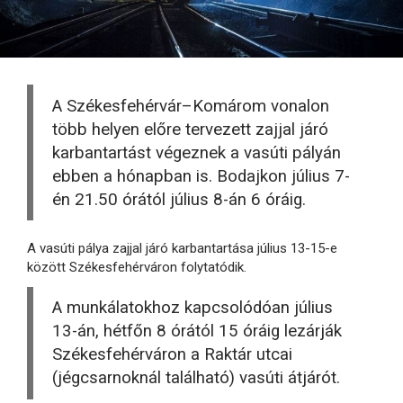
A Székesfehérvár–Komárom vonalon
több helyen előre tervezett zajjal járó
karbantartást végeznek a vasúti pályán
ebben a hónapban is. Bodajkon július 7-
én 21.50 órától július 8-án 6 óráig.
A vasúti pálya zajjal járó karbantartása július 13-15-e
között Székesfehérváron folytatódik.
A munkálatokhoz kapcsolódóan július
13-án, hétfőn 8 órától 15 óráig lezárják
Székesfehérváron a Raktár utcai
(jégcsarnoknál található) vasúti átjárót.