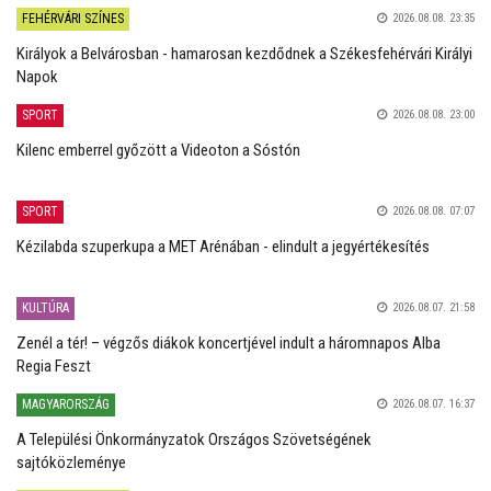
FEHÉRVÁRI SZÍNES
2026.08.08. 23:35
Királyok a Belvárosban - hamarosan kezdődnek a Székesfehérvári Királyi
Napok
SPORT
2026.08.08. 23:00
Kilenc emberrel győzött a Videoton a Sóstón
SPORT
2026.08.08. 07:07
Kézilabda szuperkupa a MET Arénában - elindult a jegyértékesítés
KULTÚRA
2026.08.07. 21:58
Zenél a tér! – végzős diákok koncertjével indult a háromnapos Alba
Regia Feszt
MAGYARORSZÁG
2026.08.07. 16:37
A Települési Önkormányzatok Országos Szövetségének
sajtóközleménye