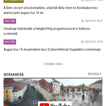
KÖZLEMÉNYEK
2026.08.07. 10:45
A Bem József utca környékén, a Bartók Béla téren és Kisfaludon lesz
áramszünet augusztus 10-én
KULTÚRA
2026.08.07. 08:37
Vasárnap folytatódik a Hangból Kép programsorozat a Varkocs-
szobornál
KULTÚRA
2026.08.07. 07:08
Augusztus 14-én pénteken lesz Székesfehérvár fogadalmi szentmiséje
TOVÁBBI HÍREK
ÖSSZES
WEBKAMERA