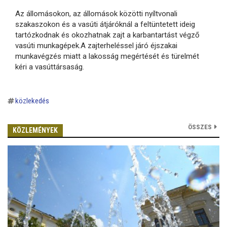
Az állomásokon, az állomások közötti nyíltvonali
szakaszokon és a vasúti átjáróknál a feltüntetett ideig
tartózkodnak és okozhatnak zajt a karbantartást végző
vasúti munkagépek.A zajterheléssel járó éjszakai
munkavégzés miatt a lakosság megértését és türelmét
kéri a vasúttársaság.
közlekedés
ÖSSZES
KÖZLEMÉNYEK