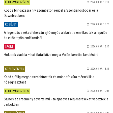
FEHÉRVÁRI SZÍNES
2026.08.07. 16:04
Közös bringázásra hív szombaton reggel a Szentjánosbogár és a
Dawnbreakers
KÖZÉLET
2026.08.07. 15:03
A legendás székesfehérvári ejtőernyős alakulatra emlékeztek a repülős
és ejtőernyős emlékműnél
SPORT
2026.08.07. 13:17
Hokisok viadala – hat fiatal küzd meg a Volán-keretbe kerülésért
KÖZLEMÉNYEK
2026.08.07. 13:11
Kedd éjfélig meghosszabbították és másodfokúra mérséklik a
hőségriasztást
FEHÉRVÁRI SZÍNES
2026.08.07. 10:48
Sajnos az eredmény egyértelmű - talajnedvesség-méréseket végeztek a
parkokban