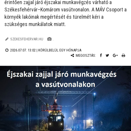
érintően zajjal járó éjszakai munkavégzés várható a
Székesfehérvár–Komárom vasútvonalon. A MÁV Csoport a
környék lakóinak megértését és türelmét kéri a
szükséges munkálatok miatt.
SZEKESFEHERVAR.HU
.
2026.07.07. 13:02 |
KÖRÜLBELÜL EGY HÓNAPJA
MEGOSZTÁS: