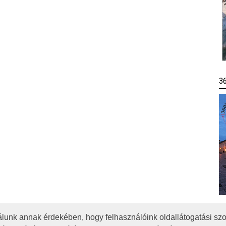
3
lunk annak érdekében, hogy felhasználóink oldallátogatási szo
OTA
JOGI NYILATKOZAT
IMPRESSZUM
MÉDIAAJÁNLAT