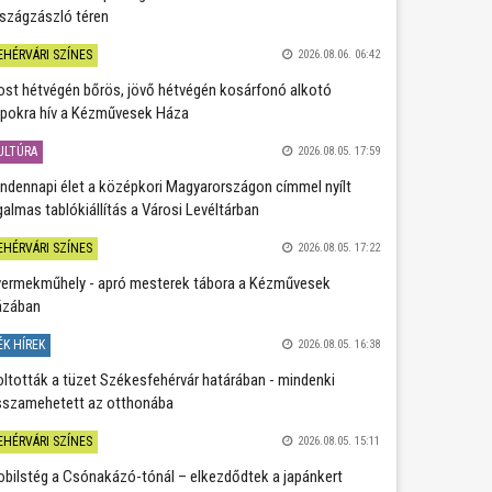
szágzászló téren
EHÉRVÁRI SZÍNES
2026.08.06. 06:42
st hétvégén bőrös, jövő hétvégén kosárfonó alkotó
pokra hív a Kézművesek Háza
ULTÚRA
2026.08.05. 17:59
ndennapi élet a középkori Magyarországon címmel nyílt
galmas tablókiállítás a Városi Levéltárban
EHÉRVÁRI SZÍNES
2026.08.05. 17:22
ermekműhely - apró mesterek tábora a Kézművesek
ázában
ÉK HÍREK
2026.08.05. 16:38
oltották a tüzet Székesfehérvár határában - mindenki
sszamehetett az otthonába
EHÉRVÁRI SZÍNES
2026.08.05. 15:11
bilstég a Csónakázó-tónál – elkezdődtek a japánkert