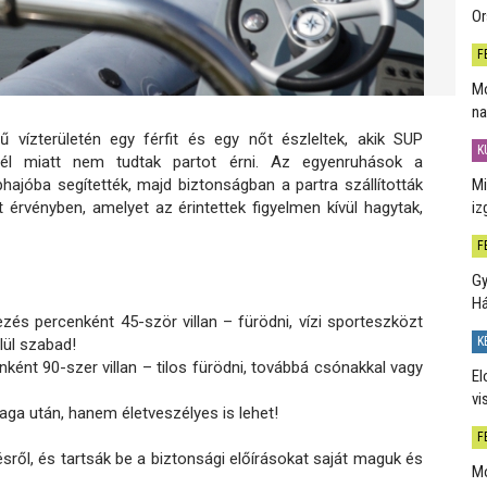
Or
F
Mo
na
 vízterületén egy férfit és egy nőt észleltek, akik SUP
K
él miatt nem tudtak partot érni. Az egyenruhások a
phajóba segítették, majd biztonságban a partra szállították
Mi
 érvényben, amelyet az érintettek figyelmen kívül hagytak,
iz
F
Gy
H
ezés percenként 45-ször villan – fürödni, vízi sporteszközt
K
lül szabad!
nként 90-szer villan – tilos fürödni, továbbá csónakkal vagy
El
vi
a után, hanem életveszélyes is lehet!
F
ésről, és tartsák be a biztonsági előírásokat saját maguk és
Mo