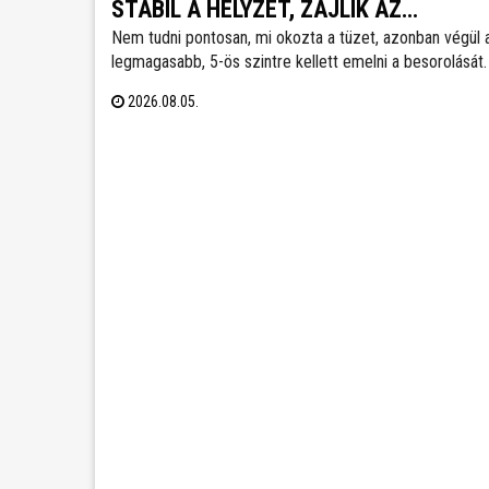
STABIL A HELYZET, ZAJLIK AZ
Nem tudni pontosan, mi okozta a tüzet, azonban végül 
UTÓMUNKA
legmagasabb, 5-ös szintre kellett emelni a besorolását.
zártkertek és lakóépületek mellett a MOL telepe is kie
2026.08.05.
kockázatott jelentett - tájékoztatott közösségi oldalán 
Cser-Palkovics András polgármester. A környék két
utcáiból hatvanegy embert menekítettek ki, őket már
visszaengedték otthonukba.