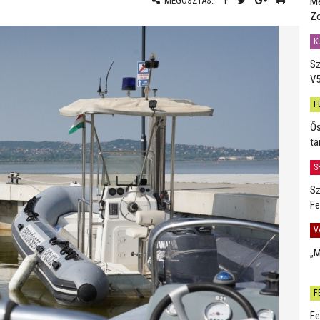
Me
MEGOSZTÁS:
Zo
K
Sz
V5
F
Ős
ta
S
Sz
Fe
V
„M
F
Fe