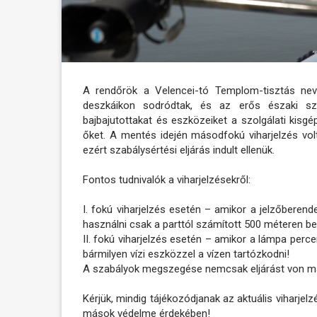
A rendőrök a Velencei-tó Templom-tisztás nevű
deszkáikon sodródtak, és az erős északi sz
bajbajutottakat és eszközeiket a szolgálati kisgé
őket. A mentés idején másodfokú viharjelzés volt
ezért szabálysértési eljárás indult ellenük.
Fontos tudnivalók a viharjelzésekről:
I. fokú viharjelzés esetén – amikor a jelzőberend
használni csak a parttól számított 500 méteren be
II. fokú viharjelzés esetén – amikor a lámpa perce
bármilyen vízi eszközzel a vízen tartózkodni!
A szabályok megszegése nemcsak eljárást von mag
Kérjük, mindig tájékozódjanak az aktuális viharjelz
mások védelme érdekében!