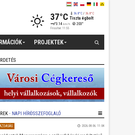
37°C
36.8°C
/
36.8°C
Tiszta égbolt
3.14
203°
km/h
Frissítve: 11:55
Keresés
ORMÁCIÓK
PROJEKTEK
IRDETÉS
ÍREK
- NAPI HÍRÖSSZEFOGLALÓ
AZDASÁG
2026.08.06. 11:04