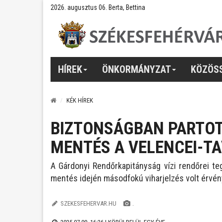
2026. augusztus 06. Berta, Bettina
HÍREK
ÖNKORMÁNYZAT
KÖZÖS
KÉK HÍREK
BIZTONSÁGBAN PARTOT 
MENTÉS A VELENCEI-T
A Gárdonyi Rendőrkapitányság vízi rendőrei te
mentés idején másodfokú viharjelzés volt érvé
SZEKESFEHERVAR.HU
.