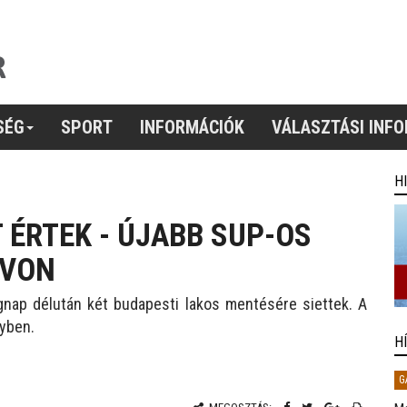
SÉG
SPORT
INFORMÁCIÓK
VÁLASZTÁSI INF
H
ÉRTEK - ÚJABB SUP-OS
AVON
gnap délután két budapesti lakos mentésére siettek. A
nyben.
H
G