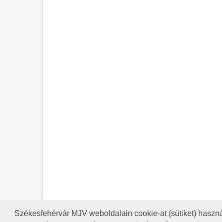
Székesfehérvár MJV weboldalain cookie-at (sütiket) haszná
A HONLAP 2017.03.31-I ÁLLAP
RSS