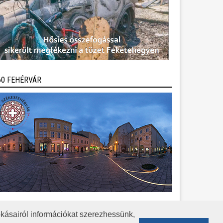
60 FEHÉRVÁR
kásairól információkat szerezhessünk,
KÖZÉRDEKŰ ADATOK
ADATVÉDELEM