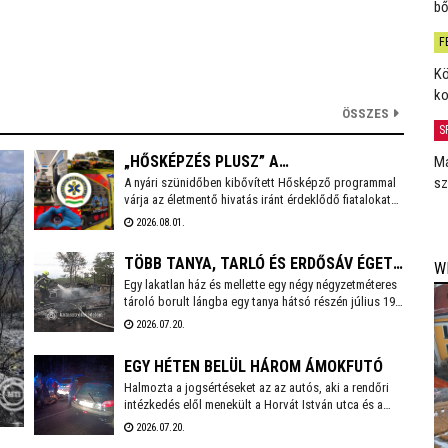
bő
F
Kö
ko
ÖSSZES
S
„HŐSKÉPZÉS PLUSZ” A
Má
sz
A nyári szünidőben kibővített Hősképző programmal
MENTŐÁLLOMÁSON
várja az életmentő hivatás iránt érdeklődő fiatalokat
az Országos Mentőszolgálat. Életmentő kiképzés,
2026.08.01.
élményprogram, pályaorientáció – ez a Hősképzés
Plusz! A Székesfehérvári Mentőállomáson augusztus
TÖBB TANYA, TARLÓ ÉS ERDŐSÁV ÉGETT
W
3-án, hétfőn 14 órakor kezdődik a program, amelyre
előzetesen kell jelentkezni a czako.attila@mentok.hu
Egy lakatlan ház és mellette egy négy négyzetméteres
ABA-BELSŐBÁRÁNDNÁL
email címen.
tároló borult lángba egy tanya hátsó részén július 19-
én kora este a 63-as főút mellett, Aba-Belsőbárándnál.
2026.07.20.
Az erős szélben a tűz nagyon gyorsan terjedt, és az
ingatlan első felében lévő lakóépület, valamint
EGY HÉTEN BELÜL HÁROM ÁMOKFUTÓ
körülötte az aljnövényzet és az udvaron tárolt lom is
meggyulladt.
Halmozta a jogsértéseket az az autós, aki a rendőri
intézkedés elől menekült a Horvát István utca és a
Széchenyi út kereszteződésétől. Végül több rendőri
2026.07.20.
egység összehangolt fellépésének köszönhetően