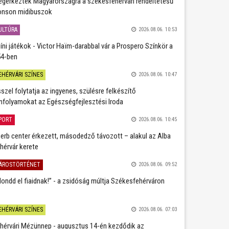
gérkeztek Magyarországra a székesfehérvári rendeltetésű
nson midibuszok
ULTÚRA
2026.08.06. 10:53
íni játékok - Victor Haïm-darabbal vár a Prospero Színkör a
4-ben
EHÉRVÁRI SZÍNES
2026.08.06. 10:47
szel folytatja az ingyenes, szülésre felkészítő
nfolyamokat az Egészségfejlesztési Iroda
PORT
2026.08.06. 10:45
erb center érkezett, másodedző távozott – alakul az Alba
hérvár kerete
ÁROSTÖRTÉNET
2026.08.06. 09:52
ondd el fiaidnak!” - a zsidóság múltja Székesfehérváron
EHÉRVÁRI SZÍNES
2026.08.06. 07:03
hérvári Mézünnep - augusztus 14-én kezdődik az