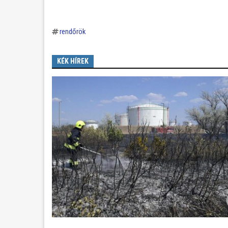
rendőrök
KÉK HÍREK