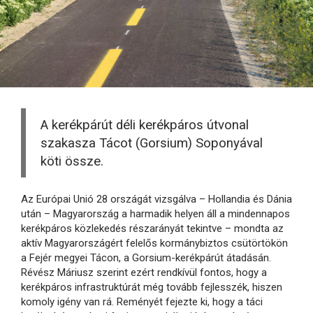
A kerékpárút déli kerékpáros útvonal
szakasza Tácot (Gorsium) Soponyával
köti össze.
Az Európai Unió 28 országát vizsgálva – Hollandia és Dánia
után – Magyarország a harmadik helyen áll a mindennapos
kerékpáros közlekedés részarányát tekintve – mondta az
aktív Magyarországért felelős kormánybiztos csütörtökön
a Fejér megyei Tácon, a Gorsium-kerékpárút átadásán.
Révész Máriusz szerint ezért rendkívül fontos, hogy a
kerékpáros infrastruktúrát még tovább fejlesszék, hiszen
komoly igény van rá. Reményét fejezte ki, hogy a táci