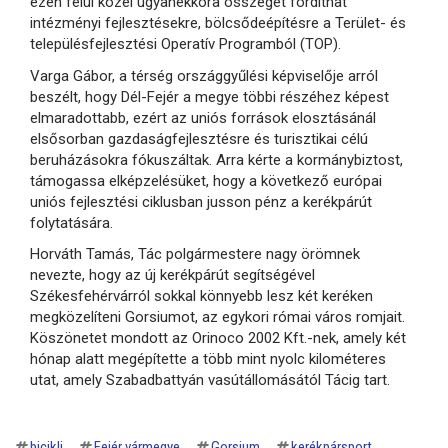
ezen felül közel ugyanekkora összeget fordíthat
intézményi fejlesztésekre, bölcsődeépítésre a Terület- és
településfejlesztési Operatív Programból (TOP).
Varga Gábor, a térség országgyűlési képviselője arról
beszélt, hogy Dél-Fejér a megye többi részéhez képest
elmaradottabb, ezért az uniós források elosztásánál
elsősorban gazdaságfejlesztésre és turisztikai célú
beruházásokra fókuszáltak. Arra kérte a kormánybiztost,
támogassa elképzelésüket, hogy a következő európai
uniós fejlesztési ciklusban jusson pénz a kerékpárút
folytatására.
Horváth Tamás, Tác polgármestere nagy örömnek
nevezte, hogy az új kerékpárút segítségével
Székesfehérvárról sokkal könnyebb lesz két keréken
megközelíteni Gorsiumot, az egykori római város romjait.
Köszönetet mondott az Orinoco 2002 Kft.-nek, amely két
hónap alatt megépítette a több mint nyolc kilométeres
utat, amely Szabadbattyán vasútállomásától Tácig tart.
bicikli
Fejér vármegye
Gorsium
kerékpársport