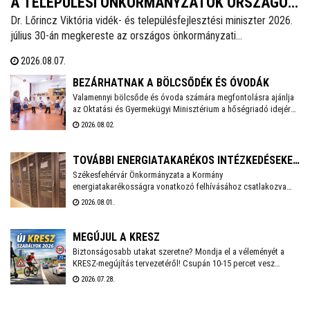
A TELEPÜLÉSI ÖNKORMÁNYZATOK ORSZÁGOS
Dr. Lőrincz Viktória vidék- és településfejlesztési miniszter 2026.
SZÖVETSÉGÉNEK SAJTÓKÖZLEMÉNYE
július 30-án megkereste az országos önkormányzati
érdekszövetségek elnökeit az Önkormányzatok Nemzeti
2026.08.07.
Együttműködési Tanácsa (ÖNET) soron következő ülésének
előkészítésével kapcsolatosan és javaslatokat kért az ülés
BEZÁRHATNAK A BÖLCSŐDÉK ÉS ÓVODÁK
napirendjére.
Valamennyi bölcsőde és óvoda számára megfontolásra ajánlja
az Oktatási és Gyermekügyi Minisztérium a hőségriadó idejére
a zárvatartás lehetőségét, erről tájékoztatott Lannert Judit
2026.08.02.
oktatási és gyermekügyi miniszter Facebook-oldalán
szombaton.
TOVÁBBI ENERGIATAKARÉKOS INTÉZKEDÉSEKET
Székesfehérvár Önkormányzata a Kormány
VEZET BE SZÉKESFEHÉRVÁR
energiatakarékosságra vonatkozó felhívásához csatlakozva
több intézkedést vezet be a villamosenergia-felhasználás
2026.08.01.
csökkentése érdekében. A cél, hogy az önkormányzati
feladatellátás zavartalan biztosítása mellett mérséklődjön az
energiafelhasználás, és a munkavállalók számára is
MEGÚJUL A KRESZ
biztonságos munkakörnyezetet lehessen fenntartani.
Biztonságosabb utakat szeretne? Mondja el a véleményét a
KRESZ-megújítás tervezetéről! Csupán 10-15 percet vesz
igénybe a Közlekedési és Beruházási Minisztérium által
2026.07.28.
készített kérdőív kitöltése, amely többek között az elektromos
rollerek használatának kérdéskörét is érinti. A válaszadás