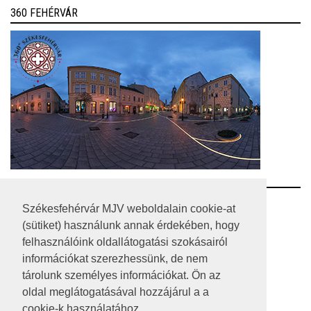
360 FEHÉRVÁR
RSS
Székesfehérvár MJV weboldalain cookie-at
(sütiket) használunk annak érdekében, hogy
A HONLAP 2017.03.31-I ÁLLAPOTA
felhasználóink oldallátogatási szokásairól
információkat szerezhessünk, de nem
JOGI NYILATKOZAT
tárolunk személyes információkat. Ön az
IMPRESSZUM
oldal meglátogatásával hozzájárul a a
cookie-k használatához.