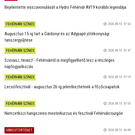
Bejelentette visszavonulását a Hydro Fehérvár AV19 korábbi legendája
FEHÉRVÁRI SZÍNES
2026.08.10. 07:56
Augusztus 15-ig tart a Gárdonyi és az Adypapír jótékonysági
tanszergyűjtése
FEHÉRVÁRI SZÍNES
2026.08.10. 07:37
Szevasz, terasz! - Fehérvárról is megfigyelhető lesz a részleges
napfogyatkozás
FEHÉRVÁRI SZÍNES
2026.08.10. 07:10
Lecsófesztivál - augusztus 26-ig jelentkezhetnek a főzőcsapatok
FEHÉRVÁRI SZÍNES
2026.08.10. 07:03
Nemzetközi hangszeres mesterkurzus és fesztivál Fehérvárcsurgón
VÁROSTÖRTÉNET
2026.08.10. 06:48