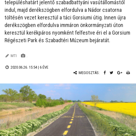
településhatárt jelentő szabadbattyáni vasútállomástól
indul, majd derékszögben elfordulva a Nádor csatorna
töltésén vezet keresztül a táci Gorsiumi útig. Innen újra
derékszögben elfordulva immáron önkormányzati úton
keresztül kerékpáros nyomként felfestve éri el a Gorsium
Régészeti Park és Szabadtéri Múzeum bejáratát.
MTI
.
2020.06.26. 15:54 |
6 ÉVE
MEGOSZTÁS: