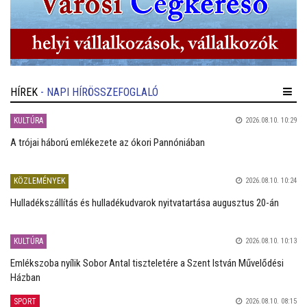
HÍREK
- NAPI HÍRÖSSZEFOGLALÓ
KULTÚRA
2026.08.10. 10:29
A trójai háború emlékezete az ókori Pannóniában
KÖZLEMÉNYEK
2026.08.10. 10:24
Hulladékszállítás és hulladékudvarok nyitvatartása augusztus 20-án
KULTÚRA
2026.08.10. 10:13
Emlékszoba nyílik Sobor Antal tiszteletére a Szent István Művelődési
Házban
SPORT
2026.08.10. 08:15