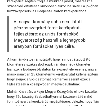
kerékpárút segíteni fogja a munkába járást, másrészt a
szabadidő eltöltését, különösen akkor, ha sikerül a jövőben
hozzákapcsolni a Budapest-Balaton kerékpárúthoz.
A magyar kormány soha nem látott
pénzösszegeket fordít kerékpárút-
fejlesztésre: az uniós forrásokból
Magyarország használ a legnagyobb
arányban forrásokat ilyen célra.
A kormánybiztos rámutatott, hogy a most átadott 8,6
kilométeres szakaszból egyik irányban négy kilométer
hiányzik a Budapest-Balaton kerékpárút eléréséhez, míg a
másik irányban 25 kilométernyi kerékpárutat kellene építeni,
hogy elérjék a Sió-csatornát. Reményei szerint ezek a
fejlesztések a közeljövőben megvalósulhatnak.
Molnár Krisztián, a Fejér Megyei Közgyűlés elnöke közölte,
hogy Tác község Szabadbattyánnal közösen 276 millió
forintot nyert a kerékpárút megépítésére. Jelezte, hogy Tác