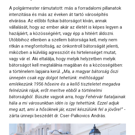
A polgármester rámutatott: más a forradalomi pillanatok
intenzitása és más az éveken át tartó városépítés
elvárása. Az előbbi fizikai bátorságot kíván, annak
vállalását, hogy az ember akár az életét is képes legyen a
hazájáért, a közösségéért, vagy épp a hitéért áldozni.
Utóbbihoz ellenben a szellem bátorsága kell, mely nem
ritkán a megfontoltság, az önkontroll bátorságát jelenti,
miközben a külvilág agressziót és hirtelenséget mutat,
vagy vár el. Aki eltalálja, hogy melyik helyzetben melyik
bátorságot kell megtalálnia magában és a közösségében:
a történelem lapjaira kerül.
„Ma, a magyar bátorság őszi
ünnepén csak egy dolgot tehetünk: méltósággal
emlékezünk 1956 hőseire és a kellő tiszteletet megadva
felnézünk rájuk, erőt merítve ebből a történelmi
bátorságból. Büszke vagyok arra, hogy Fehérvár fiataljainak
hála a mi városunkban idén is így tehettünk. Ezzel adjuk
meg azt, ami a hősöknek jár, ezzel készülünk fel a jövőre!”
-
zárta ünnepi beszédét dr. Cser-Palkovics András.