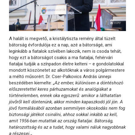
A halált is megvető, a kristálytiszta remény által tüzelt
bátorság évfordulója ez a nap, azé a bátorságé, ami
leginkább a fiatalok szívében lakozik, nem is csoda tehát,
hogy ezt a bátorságot csakis a ma fiataljai, fehérvári
fiataljai tudják a színpadon életre kelteni – e gondolatokkal
mondott köszönetet az alkotóknak a város polgármestere
a méltó műsorért. Dr. Cser-Palkovics András ünnepi
beszédében kiemelte:
„Az ember, különösen a döntéshozó
előszeretettel keres párhuzamokat és analógiákat a
történelemben, ennek oka egyszerű: amikor a láthatatlan
jövőről kell döntenünk, akkor minden kapaszkodó jól jön. A
jövő formálásából azonban semmilyen okoskodás nem fog
biztonsági játékot csinálni, ahhoz sokkal inkább az kell,
amit 1956-ban mutattak az ország fiataljai. Bátorság,
határozottság és az a tudat, hogy valami náluk nagyobbnak
a részesei.„