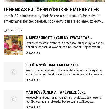
LEGENDÁS EJTŐERNYŐSÖKRE EMLÉKEZTEK
Immár 32. alkalommal gyűltek össze a bajtársak a Vásárhelyi úti
emlékműnél péntek délelőtt, hogy együtt tisztelegjenek az egykori
62. Önálló Ejtőernyős Zászlóalj előtt. A hagyományokat ápoló
2026.08.07.
Veterán Repülők és Ejtőernyősök Fejér Megyei Egyesülete ezzel a
rendezvénnyel őrzi az a második világháború után újjászervezett,
A MEGSZOKOTT NYÁRI NYITVATARTÁS
1951-től 1954-ig Székesfehérváron ismertté vált ejtőernyős
Székesfehérváron továbbra is a megszokott nyári nyitva tartás
MELLETT MŰKÖDNEK A FEHÉRVÁRI ÓVODÁK ÉS
mellett működnek az óvodák és a bölcsődék - tájékoztatott
alakulat emlékét.
BÖLCSŐDÉK
közösségi oldalán a város polgármestere. Hétfőtől is tehát a
2026.08.02.
megszokott nyári nyitva tartással fogadják a piciket a
bölcsődék és az óvodák!
EJTŐERNYŐSÖKRE EMLÉKEZTEK
Koszorúzással egybekötött megemlékezéssel tisztelegtek az
ejtőernyős egyesületek, valamint az önkormányzat képviselői a
Repülős és Ejtőernyős Emlékműnél. A jelenlévők a 62. Önálló
2026.08.07.
Ejtőernyős Zászlóaljra emlékeztek.
MÁR KÉSZÜLNEK A TANÉVKEZDÉSRE
Kevesebb mint egy hónap van hátra a iskolakezdésig, ezért a
legtöbb család már elkezdte beszerezni a szükséges
tanszereket. A fehérvári papír-írószer üzletek már július eleje
2026.08.07.