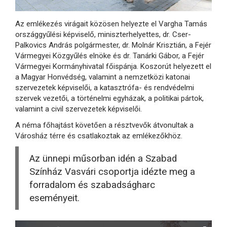
Az emlékezés virágait közösen helyezte el Vargha Tamás
országgyűlési képviselő, miniszterhelyettes, dr. Cser-
Palkovics András polgármester, dr. Molnár Krisztián, a Fejér
Vármegyei Közgyűlés elnöke és dr. Tanárki Gábor, a Fejér
Vármegyei Kormányhivatal főispánja. Koszorút helyezett el
a Magyar Honvédség, valamint a nemzetközi katonai
szervezetek képviselői, a katasztrófa- és rendvédelmi
szervek vezetői, a történelmi egyházak, a politikai pártok,
valamint a civil szervezetek képviselői.
A néma főhajtást követően a résztvevők átvonultak a
Városház térre és csatlakoztak az emlékezőkhöz.
Az ünnepi műsorban idén a Szabad
Színház Vasvári csoportja idézte meg a
forradalom és szabadságharc
eseményeit.