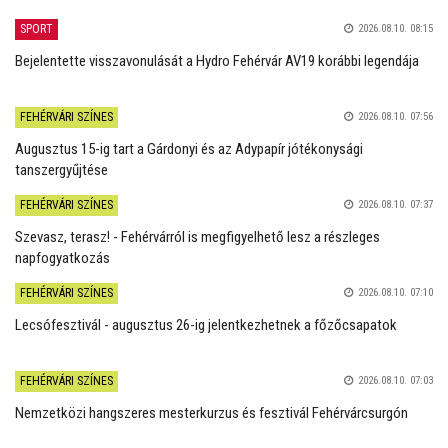
SPORT
2026.08.10. 08:15
Bejelentette visszavonulását a Hydro Fehérvár AV19 korábbi legendája
FEHÉRVÁRI SZÍNES
2026.08.10. 07:56
Augusztus 15-ig tart a Gárdonyi és az Adypapír jótékonysági
tanszergyűjtése
FEHÉRVÁRI SZÍNES
2026.08.10. 07:37
Szevasz, terasz! - Fehérvárról is megfigyelhető lesz a részleges
napfogyatkozás
FEHÉRVÁRI SZÍNES
2026.08.10. 07:10
Lecsófesztivál - augusztus 26-ig jelentkezhetnek a főzőcsapatok
FEHÉRVÁRI SZÍNES
2026.08.10. 07:03
Nemzetközi hangszeres mesterkurzus és fesztivál Fehérvárcsurgón