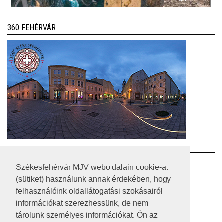
360 FEHÉRVÁR
RSS
Székesfehérvár MJV weboldalain cookie-at
(sütiket) használunk annak érdekében, hogy
A HONLAP 2017.03.31-I ÁLLAPOTA
felhasználóink oldallátogatási szokásairól
információkat szerezhessünk, de nem
JOGI NYILATKOZAT
tárolunk személyes információkat. Ön az