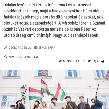
oldalán lévő emlékkeresztnél néma koszorúzással
kezdődött az ünnep, majd a hagyományokhoz hűen idén is
fiatalok idézték meg a sorsfordító napokat és azokat, akik
életüket adták a szabadságért. A Városház téren a Szabad
Színház Vasvári csoportja mutatta be Urbán Péter Az
utolsó őrség című drámáját, Nagy Judit rendezésében.
CSORDÁS CSILLA
SIMON ERIKA
2024.10.23. 13:46 |
2 ÉVE
MEGOSZTÁS: