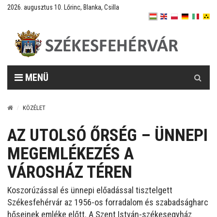
2026. augusztus 10. Lőrinc, Blanka, Csilla
Keresés
MENÜ
KÖZÉLET
AZ UTOLSÓ ŐRSÉG – ÜNNEPI
MEGEMLÉKEZÉS A
VÁROSHÁZ TÉREN
Koszorúzással és ünnepi előadással tisztelgett
Székesfehérvár az 1956-os forradalom és szabadságharc
hőseinek emléke előtt. A Szent István-székesegyház