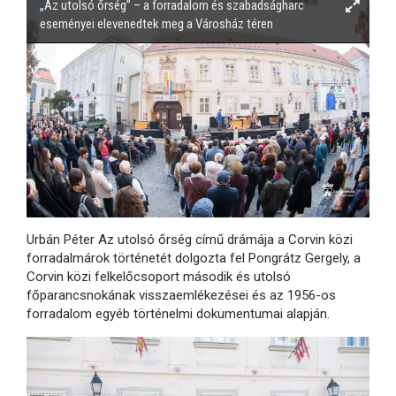
„Az utolsó őrség” – a forradalom és szabadságharc
eseményei elevenedtek meg a Városház téren
Urbán Péter Az utolsó őrség című drámája a Corvin közi
forradalmárok történetét dolgozta fel Pongrátz Gergely, a
Corvin közi felkelőcsoport második és utolsó
főparancsnokának visszaemlékezései és az 1956-os
forradalom egyéb történelmi dokumentumai alapján.