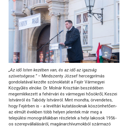
„Az idő Isten kezében van, és az idő az igazság
szövetségese.”
– Mindszenty József hercegprímás
gondolatával kezdte szónoklatát a Fejér Vármegyei
Közgyűlés elnöke. Dr. Molnár Krisztián beszédében
megemlékezett a fehérvári és vármegyei hősökről, Keszei
Istvánról és Tabódy Istvánról. Mint mondta, örvendetes,
hogy Fejérben is - a levéltári kutatásoknak köszönhetően-
az elmúlt években több helyen jelentek már meg a
települési monográfiákban részletek a helyi lakosok 1956-
os szerepvállalásáról, magánarchívumokból származó