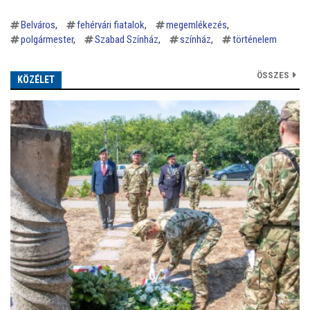
Belváros
fehérvári fiatalok
megemlékezés
polgármester
Szabad Színház
színház
történelem
ÖSSZES
KÖZÉLET