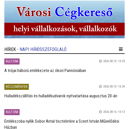
HÍREK
- NAPI HÍRÖSSZEFOGLALÓ
KULTÚRA
2026.08.10. 10:29
A trójai háború emlékezete az ókori Pannóniában
KÖZLEMÉNYEK
2026.08.10. 10:24
Hulladékszállítás és hulladékudvarok nyitvatartása augusztus 20-án
KULTÚRA
2026.08.10. 10:13
Emlékszoba nyílik Sobor Antal tiszteletére a Szent István Művelődési
Házban