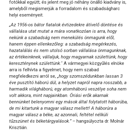
fotókkal együtt; és jelent meg jó néhány önálló kiadvány is,
amelyből megismerjük a forradalom és szabadságharc
helyi eseményeit.
„Az 1956-os bátor fiatalok évtizedekre átívelő döntése és
vállalása utat mutat a mára vonatkozóan is arra, hogy
nekünk a szabadság nem menekülés önmagunk elől,
hanem éppen ellenkezőleg: a szabadság megérkezés,
hazatalálás és nem utolsó sorban vállalása önmagunknak,
az értékeinknek, vállaljuk, hogy magyarnak születtünk, hogy
kereszténynek születtünk."
A vármegyei közgyűlés elnöke
arra is felhívta a figyelmet, hogy nem szabad
megfeledkezni arról se,
„hogy szomszédunkban lassan 3
éve pusztító háború dúl, a helyzet napról napra rosszabb, a
harmadik világháború, egy atomháború veszélye soha nem
volt akkora, mint napjainkban. Óriási erők akarnak
bennünket belenyomni egy mások által folytatott háborúba,
de mi kitartunk a magyar válasz mellett! A háborúra a
magyar válasz a béke, az azonnali, feltétel nélküli
tűzszünet és béketárgyalások.”
– hangsúlyozta dr. Molnár
Krisztián.