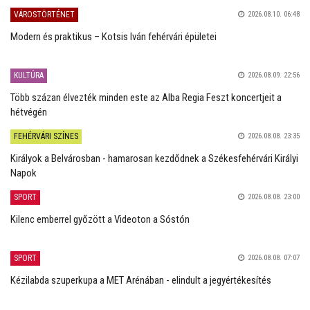
VÁROSTÖRTÉNET
2026.08.10. 06:48
Modern és praktikus – Kotsis Iván fehérvári épületei
KULTÚRA
2026.08.09. 22:56
Több százan élvezték minden este az Alba Regia Feszt koncertjeit a
hétvégén
FEHÉRVÁRI SZÍNES
2026.08.08. 23:35
Királyok a Belvárosban - hamarosan kezdődnek a Székesfehérvári Királyi
Napok
SPORT
2026.08.08. 23:00
Kilenc emberrel győzött a Videoton a Sóstón
SPORT
2026.08.08. 07:07
Kézilabda szuperkupa a MET Arénában - elindult a jegyértékesítés