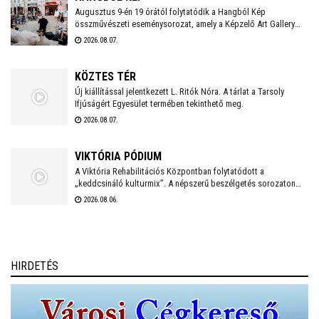
ingyenes koncertek várják a fehérváriakat és minden kedves
Augusztus 9-én 19 órától folytatódik a Hangból Kép
összművészeti eseménysorozat, amely a Képzelő Art Gallery
vendéget.
művészeti közösségéhez kapcsolódó kezdeményezésként,
2026.08.07.
Székesfehérvár Önkormányzata támogatásával valósul meg a
Belvárosban.
KÖZTES TÉR
Új kiállítással jelentkezett L. Ritók Nóra. A tárlat a Tarsoly
Ifjúságért Egyesület termében tekinthető meg.
2026.08.07.
VIKTÓRIA PÓDIUM
A Viktória Rehabilitációs Központban folytatódott a
„keddcsináló kulturmix”. A népszerű beszélgetés sorozaton
ezúttal is kivételes vendégek tisztelték meg a Viktória Pódium
2026.08.06.
rendezvényét.
HIRDETÉS