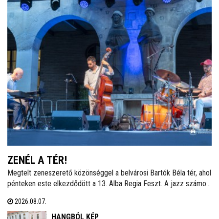
ZENÉL A TÉR!
Megtelt zeneszerető közönséggel a belvárosi Bartók Béla tér, ahol
pénteken este elkezdődött a 13. Alba Regia Feszt. A jazz számos
stílusát felvonultató zenei kavalkádot a Hang-Szín-Tér Művészeti
2026.08.07.
Iskola végzős diákjainak fellépése nyitotta. Itt és a Szent István
Király Múzeum Díszudvarán szombaton és vasárnap este is
HANGBÓL KÉP