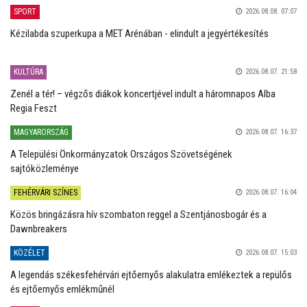
SPORT
2026.08.08. 07:07
Kézilabda szuperkupa a MET Arénában - elindult a jegyértékesítés
KULTÚRA
2026.08.07. 21:58
Zenél a tér! – végzős diákok koncertjével indult a háromnapos Alba
Regia Feszt
MAGYARORSZÁG
2026.08.07. 16:37
A Települési Önkormányzatok Országos Szövetségének
sajtóközleménye
FEHÉRVÁRI SZÍNES
2026.08.07. 16:04
Közös bringázásra hív szombaton reggel a Szentjánosbogár és a
Dawnbreakers
KÖZÉLET
2026.08.07. 15:03
A legendás székesfehérvári ejtőernyős alakulatra emlékeztek a repülős
és ejtőernyős emlékműnél