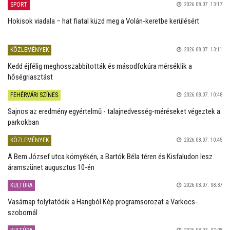
SPORT
2026.08.07. 13:17
Hokisok viadala – hat fiatal küzd meg a Volán-keretbe kerülésért
KÖZLEMÉNYEK
2026.08.07. 13:11
Kedd éjfélig meghosszabbították és másodfokúra mérséklik a
hőségriasztást
FEHÉRVÁRI SZÍNES
2026.08.07. 10:48
Sajnos az eredmény egyértelmű - talajnedvesség-méréseket végeztek a
parkokban
KÖZLEMÉNYEK
2026.08.07. 10:45
A Bem József utca környékén, a Bartók Béla téren és Kisfaludon lesz
áramszünet augusztus 10-én
KULTÚRA
2026.08.07. 08:37
Vasárnap folytatódik a Hangból Kép programsorozat a Varkocs-
szobornál