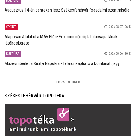
KULTÚRA
2026.08.07. 07:08
Augusztus 14-én pénteken lesz Székesfehérvár fogadalmi szentmiséje
SPORT
2026.08.07. 06:42
Alaposan átalakul a MÁV Előre Foxconn női röplabdacsapatának
játékoskerete
KULTÚRA
2026.08.06. 20:23
Múzeumbérlet a Királyi Napokra - féláronkapható a kombinált jegy
TOVÁBBI HÍREK
SZÉKESFEHÉRVÁR TOPOTÉKA