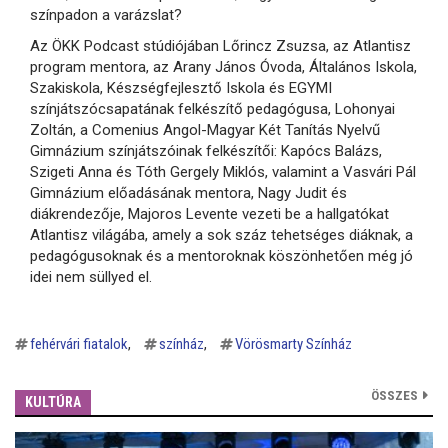
színpadon a varázslat?
Az ÖKK Podcast stúdiójában Lőrincz Zsuzsa, az Atlantisz
program mentora, az Arany János Óvoda, Általános Iskola,
Szakiskola, Készségfejlesztő Iskola és EGYMI
színjátszócsapatának felkészítő pedagógusa, Lohonyai
Zoltán, a Comenius Angol-Magyar Két Tanítás Nyelvű
Gimnázium színjátszóinak felkészítői: Kapócs Balázs,
Szigeti Anna és Tóth Gergely Miklós, valamint a Vasvári Pál
Gimnázium előadásának mentora, Nagy Judit és
diákrendezője, Majoros Levente vezeti be a hallgatókat
Atlantisz világába, amely a sok száz tehetséges diáknak, a
pedagógusoknak és a mentoroknak köszönhetően még jó
idei nem süllyed el.
fehérvári fiatalok
színház
Vörösmarty Színház
ÖSSZES
KULTÚRA