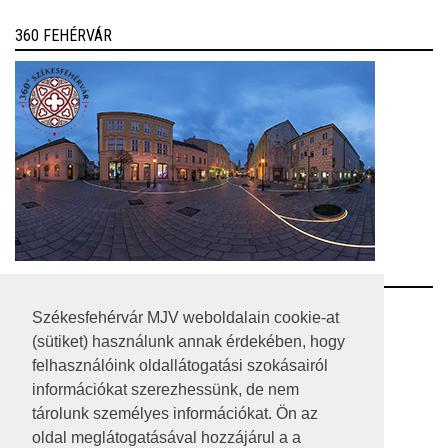
360 FEHÉRVÁR
RSS
Székesfehérvár MJV weboldalain cookie-at
(sütiket) használunk annak érdekében, hogy
A HONLAP 2017.03.31-I ÁLLAPOTA
felhasználóink oldallátogatási szokásairól
információkat szerezhessünk, de nem
JOGI NYILATKOZAT
tárolunk személyes információkat. Ön az
IMPRESSZUM
oldal meglátogatásával hozzájárul a a