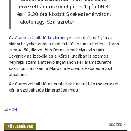
tervezett áramszünet július 1-jén 08.30
és 12.30 óra között Székesfehérváron,
Feketehegy-Szárazréten.
Az
áramszolgáltató közleménye szerint
július 1-jén az
alábbi helyeket érinti a szolgáltatás szüneteltetése: Dorna
utca 4., 50., illetve több Dorna utcai helyrajzi szám.
Ugyanígy az Izabella és a Kőrösi utcában is számos
helyrajzi szám alatt lévő ingatlanon kell áramszünetre
számítani, amiként a Maros, a Morva, a Rába és a Zsil
utcában is.
Az áramszolgáltató az érintettek türelmét és megértését
kéri a szolgáltatás kimaradása miatt!
E.ON
ÖSSZES
KÖZLEMÉNYEK