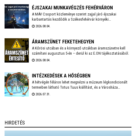
továbbra is működnek az ivókutak, emellett klimatizált helyiségek
is várják a lakosságot a hőségben. A város polgármestere
ÉJSZAKAI MUNKAVÉGZÉS FEHÉRVÁRON
mindenkit arra kér, hogy figyeljünk egymásra, kiemelten a
A MÁV Csoport közleménye szerint zajjal járó éjszakai
karbantartás kezdődik a Székesfehérvár környéki
környezetünkben élő idős emberekre, valamint vigyázzunk a
vasútvonalakon augusztus 6-án. Székesfehérváron augusztus
háziállatainkra is.
2026.08.04.
17-18. között kell éjszaka zajterhelésre számítani.
ÁRAMSZÜNET FEKETEHEGYEN
A Kőrösi utcában és a környező utcákban áramszünetre kell
számítani augusztus 5-én – derül ki az E.ON tájékoztatásából.
2026.08.04.
INTÉZKEDÉSEK A HŐSÉGBEN
A hétvégén féláron lehet megnézni a múzeum légkondicionált
termeiben látható Totus Tuus kiállítást, és a Városháza
temperált Díszterme is megnyílik hétfőn-kedden, ahol pedig
2026.07.31.
mesefilmekkel várják az arra járó családokat – számol be friss
bejegyzésében Székesfehérvár polgármestere.
HIRDETÉS