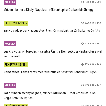
KULTÚRA
2026.08.06. 20:23
Múzeumbérlet a Királyi Napokra - féláronkapható a kombinált jegy
FEHÉRVÁRI SZÍNES
2026.08.06. 19:07
Irány a vadszeder – augusztus 9-én vár mindenkit a túrára Lencsés Rita
KULTÚRA
2026.08.06. 16:37
Egy kis kosárnyi törődés – segítse Ön is a Nemzetközi Néptáncfesztivál
résztvevőit!
FEHÉRVÁRI SZÍNES
2026.08.06. 16:03
Nemzetközi hangszeres mesterkurzus és fesztivál Fehérvárcsurgón
KULTÚRA
2026.08.06. 14:19
Jazz minden mennyiségben, minden stílusban! – már készül az Alba
Regia Feszt színpada