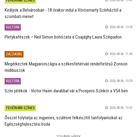
FEHÉRVÁRI SZÍNES
2026.08.06. 13:41
Királyok a Belvárosban - 18 órakor indul a Vörösmarty Színháztól a
szombati menet
KULTÚRA
2026.08.06. 13:35
Pletykafészek – Neil Simon bohózata a Csajághy Laura Színpadon
GAZDASÁG
2026.08.06. 11:04
Megérkeztek Magyarországra a székesfehérvári rendeltetésű Zonson
midibuszok
KULTÚRA
2026.08.06. 10:53
Színi játékok - Victor Haïm-darabbal vár a Prospero Színkör a V54-ben
FEHÉRVÁRI SZÍNES
2026.08.06. 10:47
Ősszel folytatja az ingyenes, szülésre felkészítő tanfolyamokat az
Egészségfejlesztési Iroda
TOVÁBBI HÍREK