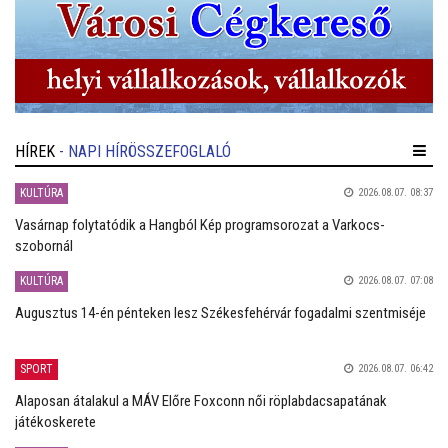
HÍREK
- NAPI HÍRÖSSZEFOGLALÓ
KULTÚRA
2026.08.07. 08:37
Vasárnap folytatódik a Hangból Kép programsorozat a Varkocs-
szobornál
KULTÚRA
2026.08.07. 07:08
Augusztus 14-én pénteken lesz Székesfehérvár fogadalmi szentmiséje
SPORT
2026.08.07. 06:42
Alaposan átalakul a MÁV Előre Foxconn női röplabdacsapatának
játékoskerete