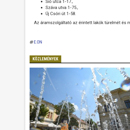
Sió utca 1-17.,
Száva utva 1-75.,
Új Csóri út 1-58.
Az áramszolgáltató az érintett lakók türelmét és 
E.ON
KÖZLEMÉNYEK