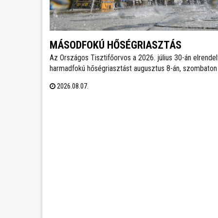
MÁSODFOKÚ HŐSÉGRIASZTÁS
Az Országos Tisztifőorvos a 2026. július 30-án elrendel
harmadfokú hőségriasztást augusztus 8-án, szombaton
órától másodfokúra mérsékelte, amely augusztus 11-én
2026.08.07.
kedden éjfélig marad érvényben. Székesfehérváron
továbbra is működnek az ivókutak, emellett klimatizált
helyiségek is várják a lakosságot a hőségben.