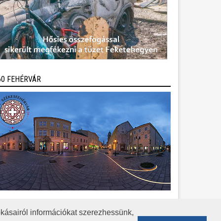
60 FEHÉRVÁR
kásairól információkat szerezhessünk,
KÖZÉRDEKŰ ADATOK
ADATVÉDELEM