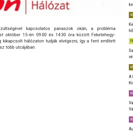
ke
K
Ke
ltségével kapcsolatos panaszok okán, a probléma
hő
t október 15-én 09.00 és 14.30 óra között Feketehegy-
kikapcsolt hálózaton tudják elvégezni, így a fent említett
F
sz több utcájában.
Sa
vé
K
A 
Ki
K
Va
Va
K
Au