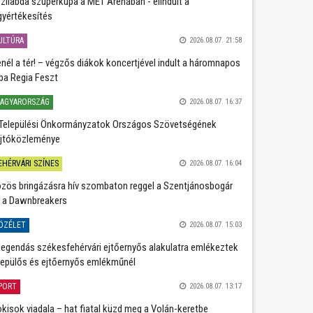
zilabda szuperkupa a MET Arénában - elindult a
gyértékesítés
ULTÚRA
2026.08.07. 21:58
nél a tér! – végzős diákok koncertjével indult a háromnapos
ba Regia Feszt
AGYARORSZÁG
2026.08.07. 16:37
Települési Önkormányzatok Országos Szövetségének
jtóközleménye
EHÉRVÁRI SZÍNES
2026.08.07. 16:04
zös bringázásra hív szombaton reggel a Szentjánosbogár
 a Dawnbreakers
ÖZÉLET
2026.08.07. 15:03
legendás székesfehérvári ejtőernyős alakulatra emlékeztek
repülős és ejtőernyős emlékműnél
PORT
2026.08.07. 13:17
kisok viadala – hat fiatal küzd meg a Volán-keretbe