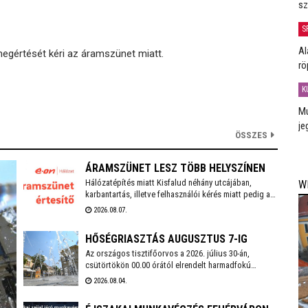
sz
S
Al
megértését kéri az áramszünet miatt.
rö
K
Mú
je
ÖSSZES
ÁRAMSZÜNET LESZ TÖBB HELYSZÍNEN
Hálózatépítés miatt Kisfalud néhány utcájában,
W
karbantartás, illetve felhasználói kérés miatt pedig a
székesfehérvári Bartók Béla téren, valamint a Bem
2026.08.07.
József utcában és annak környékén lesz áramszünet
augusztus 10-én.
HŐSÉGRIASZTÁS AUGUSZTUS 7-IG
Az országos tisztifőorvos a 2026. július 30-án,
csütörtökön 00.00 órától elrendelt harmadfokú
hőségriasztást 2026. augusztus 7-én, pénteken 24.00
2026.08.04.
óráig meghosszabbította. Székesfehérváron továbbra
is működnek az ivókutak, emellett klimatizált