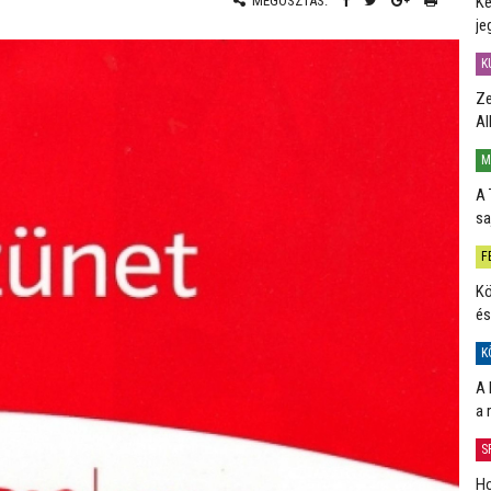
Ké
MEGOSZTÁS:
je
K
Ze
Al
M
A 
sa
F
Kö
és
K
A 
a 
S
Ho