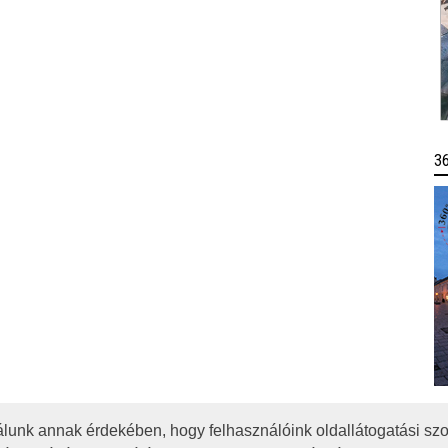
3
lunk annak érdekében, hogy felhasználóink oldallátogatási szo
OTA
JOGI NYILATKOZAT
IMPRESSZUM
MÉDIAAJÁNLAT