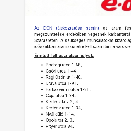
Az E.ON tájékoztatása szerint
az áram feszü
megszüntetése érdekében végeznek karbantartás
Szárazréten. A szükséges munkálatokat kizárólag 
időszakban áramszünetre kell számítani a városré
Érintett felhasználási helyek:
Bodrogi utca 1-68.,
Csóri utca 1-44.,
Régi Csóri út 1-48.,
Dráva utca 1-91.,
Farkasvermi utca 1-81.,
Gaja utca 1-34.,
Kertész köz 2., 4.,
Kertész utca 1-34.,
Nyúl dűlő 1-14.,
Opole tér 2., 3.,
Pityer utca 84.,