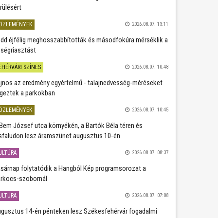
rülésért
ÖZLEMÉNYEK
2026.08.07. 13:11
dd éjfélig meghosszabbították és másodfokúra mérséklik a
ségriasztást
EHÉRVÁRI SZÍNES
2026.08.07. 10:48
jnos az eredmény egyértelmű - talajnedvesség-méréseket
geztek a parkokban
ÖZLEMÉNYEK
2026.08.07. 10:45
Bem József utca környékén, a Bartók Béla téren és
sfaludon lesz áramszünet augusztus 10-én
ULTÚRA
2026.08.07. 08:37
sárnap folytatódik a Hangból Kép programsorozat a
rkocs-szobornál
ULTÚRA
2026.08.07. 07:08
gusztus 14-én pénteken lesz Székesfehérvár fogadalmi