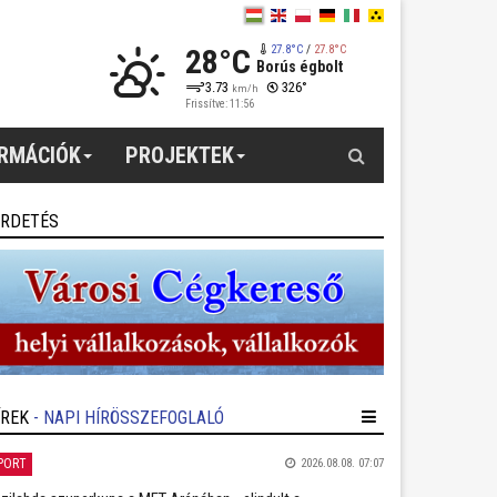
28°C
27.8°C
/
27.8°C
Borús égbolt
3.73
326°
km/h
Frissítve: 11:56
Keresés
ORMÁCIÓK
PROJEKTEK
IRDETÉS
ÍREK
- NAPI HÍRÖSSZEFOGLALÓ
PORT
2026.08.08. 07:07