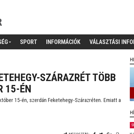
SÉG
SPORT
INFORMÁCIÓK
VÁLASZTÁSI INF
H
ETEHEGY-SZÁRAZRÉT TÖBB
R 15-ÉN
któber 15-én, szerdán Feketehegy-Szárazréten. Emiatt a
H
S