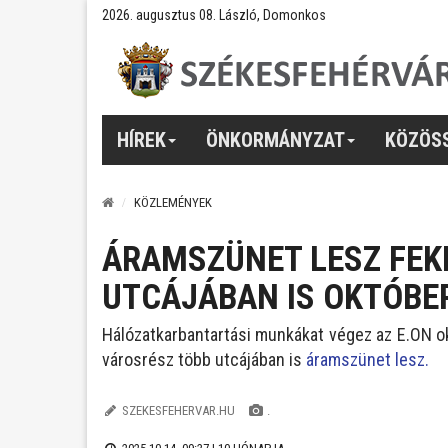
2026. augusztus 08. László, Domonkos
HÍREK
ÖNKORMÁNYZAT
KÖZÖS
KÖZLEMÉNYEK
ÁRAMSZÜNET LESZ FEK
UTCÁJÁBAN IS OKTÓBE
Hálózatkarbantartási munkákat végez az E.ON o
városrész több utcájában is
áramszünet lesz.
SZEKESFEHERVAR.HU
.