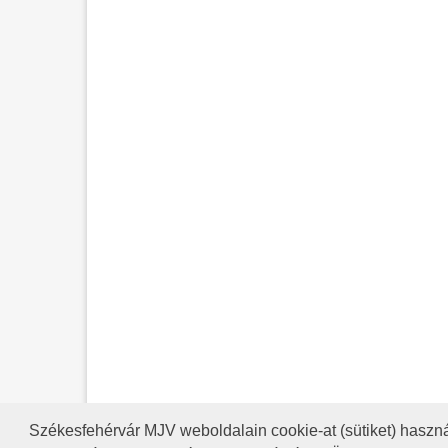
Székesfehérvár MJV weboldalain cookie-at (sütiket) haszná
A HONLAP 2017.03.31-I ÁLLAP
RSS