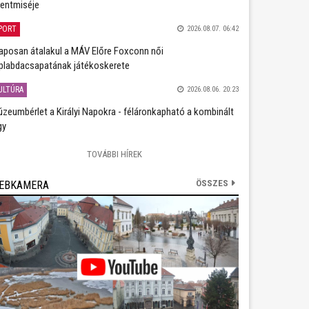
entmiséje
PORT
2026.08.07. 06:42
aposan átalakul a MÁV Előre Foxconn női
plabdacsapatának játékoskerete
ULTÚRA
2026.08.06. 20:23
zeumbérlet a Királyi Napokra - féláronkapható a kombinált
gy
TOVÁBBI HÍREK
ÖSSZES
EBKAMERA