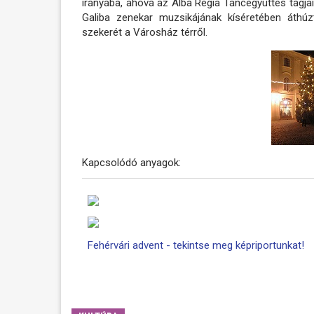
irányába, ahová az Alba Regia Táncegyüttes tagjai
Galiba zenekar muzsikájának kíséretében áthú
szekerét a Városház térről.
Kapcsolódó anyagok:
Fehérvári advent - tekintse meg képriportunkat!