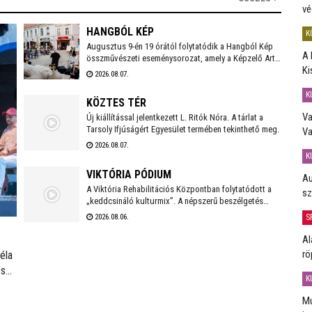
vé
HANGBÓL KÉP
K
Augusztus 9-én 19 órától folytatódik a Hangból Kép
A 
összművészeti eseménysorozat, amely a Képzelő Art
Ki
Gallery művészeti közösségéhez kapcsolódó
2026.08.07.
kezdeményezésként, Székesfehérvár Önkormányzata
támogatásával valósul meg a Belvárosban.
K
KÖZTES TÉR
Va
Új kiállítással jelentkezett L. Ritók Nóra. A tárlat a
Tarsoly Ifjúságért Egyesület termében tekinthető meg.
Va
2026.08.07.
K
VIKTÓRIA PÓDIUM
Au
A Viktória Rehabilitációs Központban folytatódott a
sz
„keddcsináló kulturmix”. A népszerű beszélgetés
sorozaton ezúttal is kivételes vendégek tisztelték
S
2026.08.06.
meg a Viktória Pódium rendezvényét.
Al
rö
éla
szt.
K
Mú