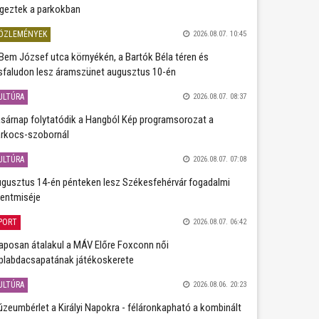
geztek a parkokban
ÖZLEMÉNYEK
2026.08.07. 10:45
Bem József utca környékén, a Bartók Béla téren és
sfaludon lesz áramszünet augusztus 10-én
ULTÚRA
2026.08.07. 08:37
sárnap folytatódik a Hangból Kép programsorozat a
rkocs-szobornál
ULTÚRA
2026.08.07. 07:08
gusztus 14-én pénteken lesz Székesfehérvár fogadalmi
entmiséje
PORT
2026.08.07. 06:42
aposan átalakul a MÁV Előre Foxconn női
plabdacsapatának játékoskerete
ULTÚRA
2026.08.06. 20:23
zeumbérlet a Királyi Napokra - féláronkapható a kombinált