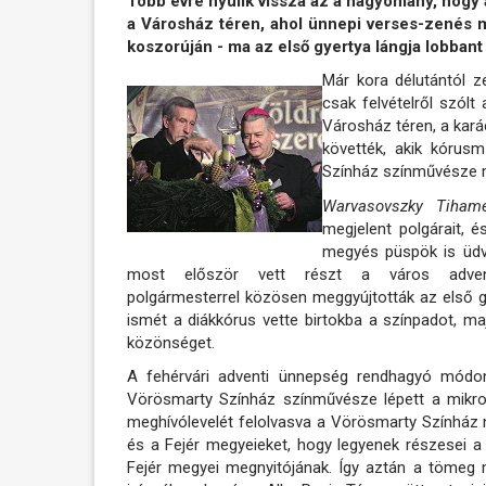
Több évre nyúlik vissza az a hagyomány, hogy
a Városház téren, ahol ünnepi verses-zenés m
koszorúján - ma az első gyertya lángja lobbant 
Már kora délutántól z
csak felvételről szól
Városház téren, a kará
követték, akik kórus
Színház színművésze 
Warvasovszky Tiha
megjelent polgárait, é
megyés püspök is üdvö
most először vett részt a város adve
polgármesterrel közösen meggyújtották az első gy
ismét a diákkórus vette birtokba a színpadot, m
közönséget.
A fehérvári adventi ünnepség rendhagyó módon
Vörösmarty Színház színművésze lépett a mikro
meghívólevelét felolvasva a Vörösmarty Színház n
és a Fejér megyeieket, hogy legyenek részesei 
Fejér megyei megnyitójának. Így aztán a tömeg 