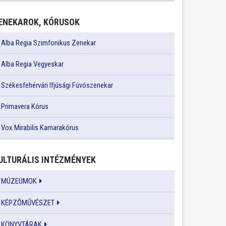
ENEKAROK, KÓRUSOK
Alba Regia Szimfonikus Zenekar
Alba Regia Vegyeskar
Székesfehérvári Ifjúsági Fúvószenekar
Primavera Kórus
Vox Mirabilis Kamarakórus
ULTURÁLIS INTÉZMÉNYEK
MÚZEUMOK
KÉPZŐMŰVÉSZET
KÖNYVTÁRAK