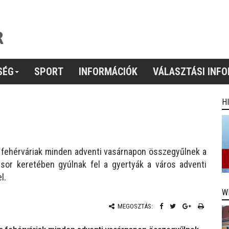
SÉG
SPORT
INFORMÁCIÓK
VÁLASZTÁSI INF
H
a fehérváriak minden adventi vasárnapon összegyűlnek a
sor keretében gyúlnak fel a gyertyák a város adventi
l.
W
MEGOSZTÁS: