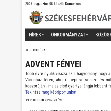
2026. augusztus 08. László, Domonkos
HÍREK
ÖNKORMÁNYZAT
KÖZÖS
KULTÚRA
ADVENT FÉNYEI
Több évre nyúlik vissza az a hagyomány, hogy 
Városház téren, ahol ünnepi verses-zenés mű
koszorúján - ma az első gyertya lángja lobbant fe
Tekintse meg képriportunkat!
2003.11.30. 23:16 |
23 ÉVE