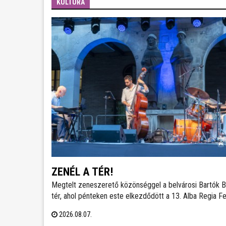
KULTÚRA
ZENÉL A TÉR!
Megtelt zeneszerető közönséggel a belvárosi Bartók B
tér, ahol pénteken este elkezdődött a 13. Alba Regia Fe
A jazz számos stílusát felvonultató zenei kavalkádot a
2026.08.07.
Hang-Szín-Tér Művészeti Iskola végzős diákjainak