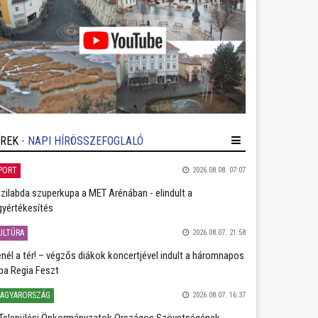
ÍREK
- NAPI HÍRÖSSZEFOGLALÓ
PORT
2026.08.08. 07:07
zilabda szuperkupa a MET Arénában - elindult a
gyértékesítés
ULTÚRA
2026.08.07. 21:58
nél a tér! – végzős diákok koncertjével indult a háromnapos
ba Regia Feszt
AGYARORSZÁG
2026.08.07. 16:37
Települési Önkormányzatok Országos Szövetségének