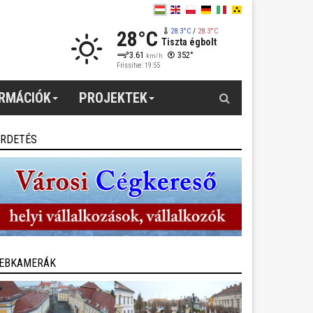
28°C
28.3°C
/
28.3°C
Tiszta égbolt
3.61
352°
km/h
Frissítve: 19:55
Keresés
ORMÁCIÓK
PROJEKTEK
IRDETÉS
EBKAMERÁK