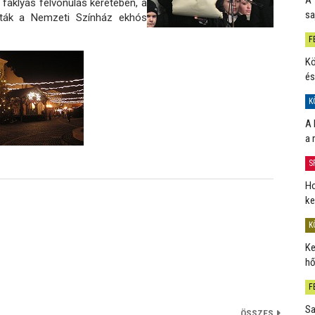
 fáklyás felvonulás keretében, a
sa
zták a Nemzeti Színház ekhós
F
Kö
és
K
A 
a 
S
Ho
ke
K
Ke
hő
F
Sa
ÖSSZES