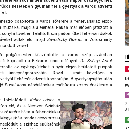
 a fehérváriak minden adventi vasárnapon összegyűlnek
űsor keretében gyúlnak fel a gyertyák a város adventi
fel.
eneszó csábította a város főterére a fehérváriakat: előbb
t a muzsika, majd a a General Pausa már élőben játszott a
csonyfa tövében felállított színpadon. Õket fehérvári diákok
műveket adtak elő, majd
Závodszky Noémi
, a Vörösmarty
mondott verset.
mér
polgármester köszöntötte a város szép számban
H
s felkapcsolta a Belváros ünnepi fényeit.
Dr. Spányi Antal
zölte az egybegyűlteket: a nyár elején beiktatott püspök
S
nti ünnepségsorozatán. Rövid imát követően a
Ké
ertyát Fehérvár adventi koszorúján. A gyertyagyújtás után
je
ajd
Budai Ilona
népdalénekes csábította közös éneklésre a
K
 folytatódott:
Keller János
, a
Ze
fon elé, és a Nemzeti Színház
Al
ézőterére hívta a fehérváriakat
a Megyejárás rendezvénysorozat
M
meglódult a színház épületének
A 