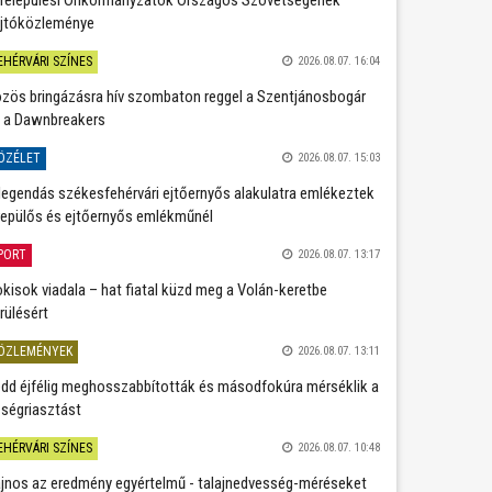
jtóközleménye
EHÉRVÁRI SZÍNES
2026.08.07. 16:04
zös bringázásra hív szombaton reggel a Szentjánosbogár
 a Dawnbreakers
ÖZÉLET
2026.08.07. 15:03
legendás székesfehérvári ejtőernyős alakulatra emlékeztek
repülős és ejtőernyős emlékműnél
PORT
2026.08.07. 13:17
kisok viadala – hat fiatal küzd meg a Volán-keretbe
rülésért
ÖZLEMÉNYEK
2026.08.07. 13:11
dd éjfélig meghosszabbították és másodfokúra mérséklik a
ségriasztást
EHÉRVÁRI SZÍNES
2026.08.07. 10:48
jnos az eredmény egyértelmű - talajnedvesség-méréseket